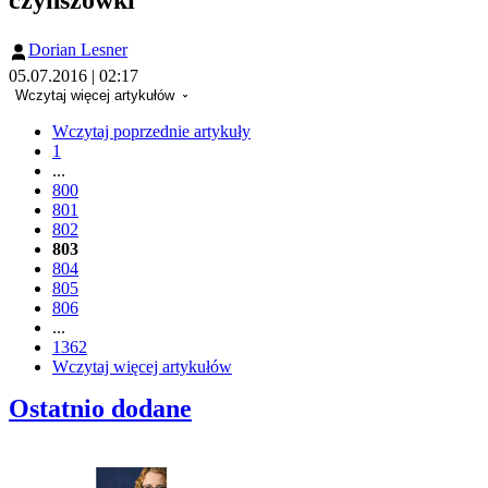
Dorian Lesner
05.07.2016 | 02:17
Wczytaj więcej artykułów
Wczytaj poprzednie artykuły
1
...
800
801
802
803
804
805
806
...
1362
Wczytaj więcej artykułów
Ostatnio dodane