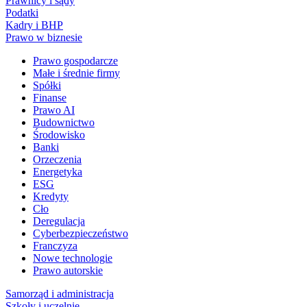
Prawnicy i sądy
Podatki
Kadry i BHP
Prawo w biznesie
Prawo gospodarcze
Małe i średnie firmy
Spółki
Finanse
Prawo AI
Budownictwo
Środowisko
Banki
Orzeczenia
Energetyka
ESG
Kredyty
Cło
Deregulacja
Cyberbezpieczeństwo
Franczyza
Nowe technologie
Prawo autorskie
Samorząd i administracja
Szkoły i uczelnie