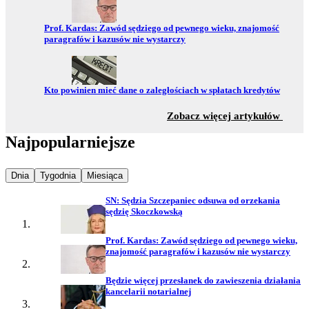
Przejdź do:
Prof. Kardas: Zawód sędziego od pewnego wieku, znajomość
paragrafów i kazusów nie wystarczy
Przejdź do:
Kto powinien mieć dane o zaległościach w spłatach kredytów
z sekc
Zobacz więcej artykułów
Najpopularniejsze
Najpopularniejsze wiadomości z
Najpopularniejsze wiadomości z
Najpopularniejsze wiadomości z
Dnia
Tygodnia
Miesiąca
SN: Sędzia Szczepaniec odsuwa od orzekania
sędzię Skoczkowską
Prof. Kardas: Zawód sędziego od pewnego wieku,
znajomość paragrafów i kazusów nie wystarczy
Będzie więcej przesłanek do zawieszenia działania
kancelarii notarialnej