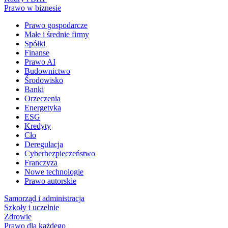
Prawo w biznesie
Prawo gospodarcze
Małe i średnie firmy
Spółki
Finanse
Prawo AI
Budownictwo
Środowisko
Banki
Orzeczenia
Energetyka
ESG
Kredyty
Cło
Deregulacja
Cyberbezpieczeństwo
Franczyza
Nowe technologie
Prawo autorskie
Samorząd i administracja
Szkoły i uczelnie
Zdrowie
Prawo dla każdego