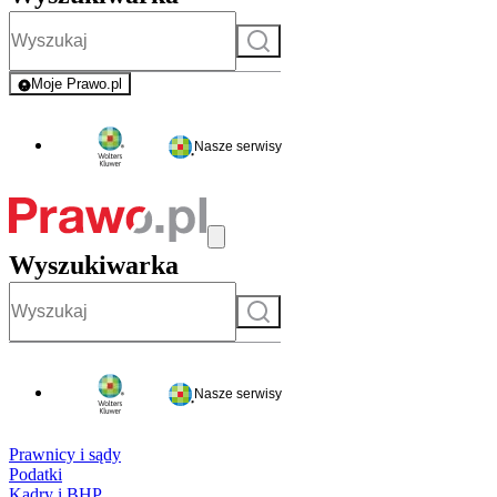
Szukaj
Moje Prawo.pl
- rejestracja i logowanie do serwisu
Nasze serwisy
Wyszukiwarka
Szukaj
Nasze serwisy
Prawnicy i sądy
Podatki
Kadry i BHP