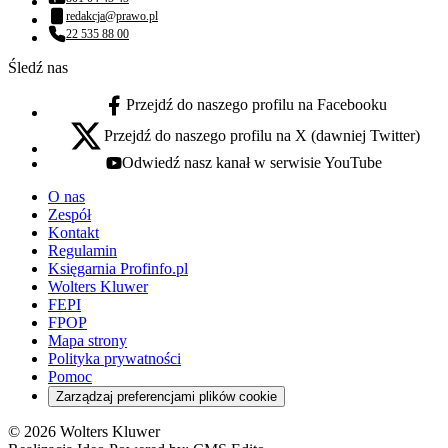
Numer telefonu:
redakcja@prawo.pl
Adres email:
22 535 88 00
Numer telefonu:
Śledź nas
Przejdź do naszego profilu na Facebooku
facebook - otwiera się w nowej karcie
Przejdź do naszego profilu na X (dawniej Twitter)
x - otwiera się w nowej karcie
Odwiedź nasz kanał w serwisie YouTube
youtube - otwiera się w nowej karcie
O nas
Zespół
Kontakt
Regulamin
Księgarnia Profinfo.pl
Wolters Kluwer
FEPI
FPOP
Mapa strony
Polityka prywatności
Pomoc
Zarządzaj preferencjami plików cookie
© 2026 Wolters Kluwer