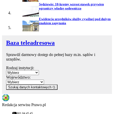
Sędziowie: 10-krotny wzrost stawek grzywien
ograniczy władzę sądowniczą
Ewidencja urzędników służby cywilnej pod dużym
znakiem zapytania
Baza teleadresowa
Sprawdź darmowy dostęp do pełnej bazy m.in. sądów i
urzędów.
Rodzaj instytucji:
Województwo:
Szukaj danych kontaktowych
Redakcja serwisu Prawo.pl
801 04 45 45