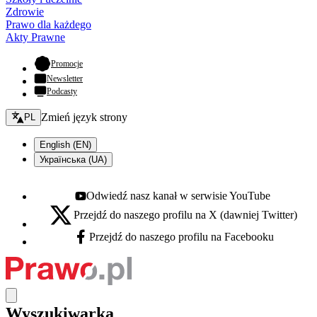
Zdrowie
Prawo dla każdego
Akty Prawne
- otwiera się w nowej karcie
Promocje
Newsletter
Podcasty
Zmień język - bieżący:
Zmień język strony
PL
English (EN)
Українська (UA)
Odwiedź nasz kanał w serwisie YouTube
Youtube - otwiera się w nowej karcie
Przejdź do naszego profilu na X (dawniej Twitter)
X - otwiera się w nowej karcie
Przejdź do naszego profilu na Facebooku
Facebook - otwiera się w nowej karcie
Wyszukiwarka