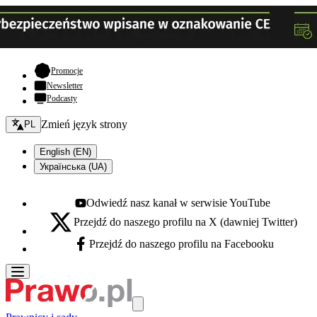
- otwiera się w nowej karcie
Promocje
Newsletter
Podcasty
Zmień język - bieżący:
Zmień język strony
PL
English (EN)
Українська (UA)
Odwiedź nasz kanał w serwisie YouTube
Youtube - otwiera się w nowej karcie
Przejdź do naszego profilu na X (dawniej Twitter)
X - otwiera się w nowej karcie
Przejdź do naszego profilu na Facebooku
Facebook - otwiera się w nowej karcie