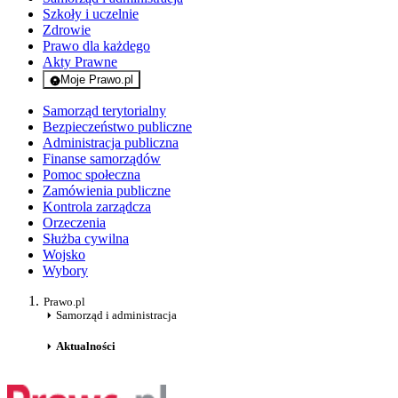
Szkoły i uczelnie
Zdrowie
Prawo dla każdego
Akty Prawne
Moje Prawo.pl
- rejestracja i logowanie do serwisu
Samorząd terytorialny
Bezpieczeństwo publiczne
Administracja publiczna
Finanse samorządów
Pomoc społeczna
Zamówienia publiczne
Kontrola zarządcza
Orzeczenia
Służba cywilna
Wojsko
Wybory
Prawo.pl
Samorząd i administracja
Aktualności