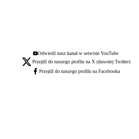
Odwiedź nasz kanał w serwisie YouTube
Youtube - otwiera się w nowej karcie
Przejdź do naszego profilu na X (dawniej Twitter)
X - otwiera się w nowej karcie
Przejdź do naszego profilu na Facebooku
Facebook - otwiera się w nowej karcie