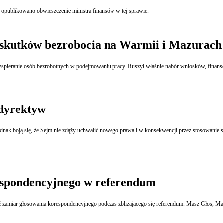
a opublikowano obwieszczenie ministra finansów w tej sprawie.
e skutków bezrobocia na Warmii i Mazurach
 wspieranie osób bezrobotnych w podejmowaniu pracy. Ruszył właśnie nabór wniosków, fin
 dyrektyw
dnak boją się, że Sejm nie zdąży uchwalić nowego prawa i w konsekwencji przez stosowanie 
respondencyjnego w referendum
sić zamiar głosowania korespondencyjnego podczas zbliżającego się referendum. Masz Głos, 