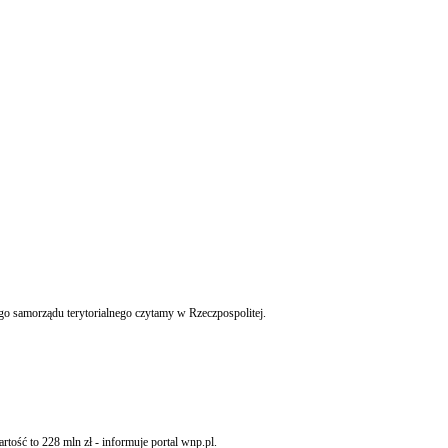
Jeśli program naprawczy dla gminy Ostrowice nie zostanie przyjęty, może pojawić się groźba jej likwidacji. Gdyby do takiej sytuacji doszło, byłby to pierwszy przypadek w historii polskiego samorządu terytorialnego czytamy w Rzeczpospolitej.
ość to 228 mln zł - informuje portal wnp.pl.