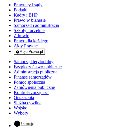
Prawnicy i sądy
Podatki
Kadry i BHP
Prawo w biznesie
Samorząd i administracja
Szkoły i uczelnie
Zdrowie
Prawo dla każdego
Akty Prawne
Moje Prawo.pl
- rejestracja i logowanie do serwisu
Samorząd terytorialny
Bezpieczeństwo publiczne
Administracja publiczna
Finanse samorządów
Pomoc społeczna
Zamówienia publiczne
Kontrola zarządcza
Orzeczenia
Służba cywilna
Wojsko
Wybory
- otwiera się w nowej karcie
Promocje