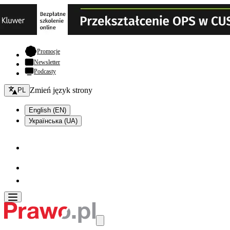
- otwiera się w nowej karcie
Promocje
Newsletter
Podcasty
Zmień język - bieżący:
Zmień język strony
PL
English (EN)
Українська (UA)