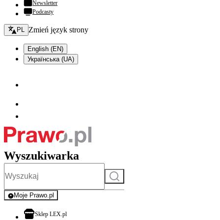
Newsletter
Podcasty
Zmień język - bieżący:
Zmień język strony
PL
English (EN)
Українська (UA)
Wyszukiwarka
Szukaj
Moje Prawo.pl
- rejestracja i logowanie do serwisu
otwiera się w nowej karcie
Sklep LEX.pl