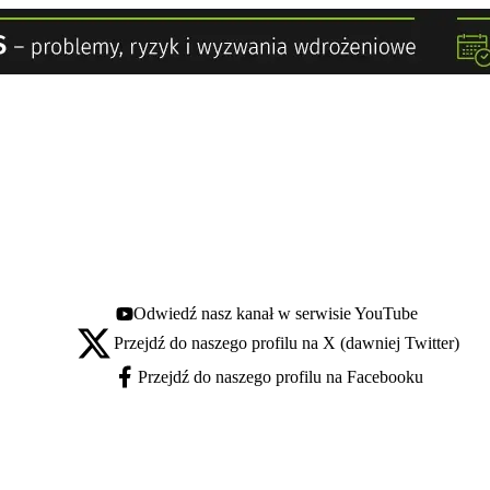
Odwiedź nasz kanał w serwisie YouTube
Youtube - otwiera się w nowej karcie
Przejdź do naszego profilu na X (dawniej Twitter)
X - otwiera się w nowej karcie
Przejdź do naszego profilu na Facebooku
Facebook - otwiera się w nowej karcie