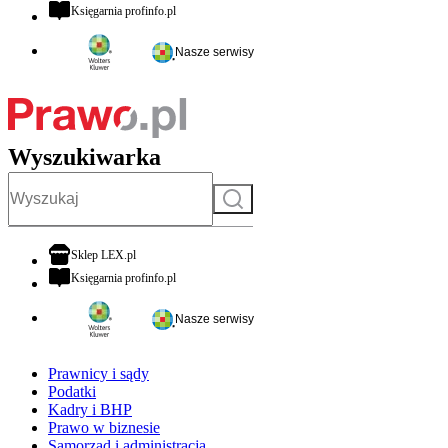
otwiera się w nowej karcie
Księgarnia profinfo.pl
Nasze serwisy
Wyszukiwarka
Szukaj
otwiera się w nowej karcie
Sklep LEX.pl
otwiera się w nowej karcie
Księgarnia profinfo.pl
Nasze serwisy
Prawnicy i sądy
Podatki
Kadry i BHP
Prawo w biznesie
Samorząd i administracja