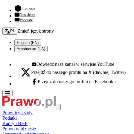
- otwiera się w nowej karcie
Promocje
Newsletter
Podcasty
Zmień język - bieżący:
Zmień język strony
PL
English (EN)
Українська (UA)
Odwiedź nasz kanał w serwisie YouTube
Youtube - otwiera się w nowej karcie
Przejdź do naszego profilu na X (dawniej Twitter)
X - otwiera się w nowej karcie
Przejdź do naszego profilu na Facebooku
Facebook - otwiera się w nowej karcie
Prawnicy i sądy
Podatki
Kadry i BHP
Prawo w biznesie