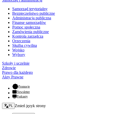
Samorząd i administracja
Samorząd terytorialny
Bezpieczeństwo publiczne
Administracja publiczna
Finanse samorządów
Pomoc społeczna
Zamówienia publiczne
Kontrola zarządcza
Orzeczenia
Służba cywilna
Wojsko
Wybory
Szkoły i uczelnie
Zdrowie
Prawo dla każdego
Akty Prawne
- otwiera się w nowej karcie
Promocje
Newsletter
Podcasty
Zmień język - bieżący:
Zmień język strony
PL