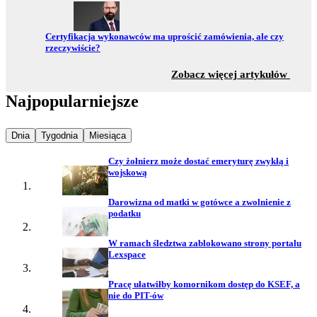
Przejdź do:
Certyfikacja wykonawców ma uprościć zamówienia, ale czy
rzeczywiście?
z sekc
Zobacz więcej artykułów
Najpopularniejsze
Najpopularniejsze wiadomości z
Najpopularniejsze wiadomości z
Najpopularniejsze wiadomości z
Dnia
Tygodnia
Miesiąca
Czy żołnierz może dostać emeryturę zwykłą i
wojskową
Darowizna od matki w gotówce a zwolnienie z
podatku
W ramach śledztwa zablokowano strony portalu
Lexspace
Pracę ułatwiłby komornikom dostęp do KSEF, a
nie do PIT-ów