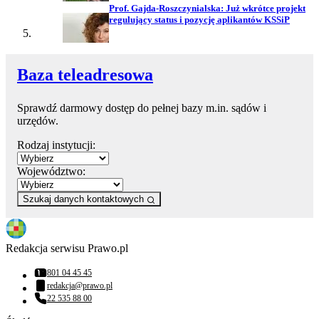
Prof. Gajda-Roszczynialska: Już wkrótce projekt
regulujący status i pozycję aplikantów KSSiP
Baza teleadresowa
Sprawdź darmowy dostęp do pełnej bazy m.in. sądów i
urzędów.
Rodzaj instytucji:
Województwo:
Szukaj danych kontaktowych
Redakcja serwisu Prawo.pl
801 04 45 45
Numer telefonu:
redakcja@prawo.pl
Adres email:
22 535 88 00
Numer telefonu: