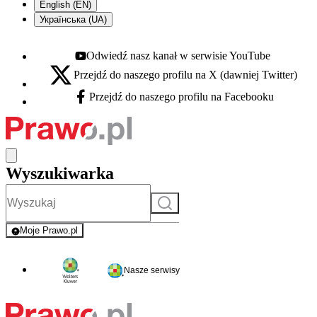
English (EN)
Українська (UA)
Odwiedź nasz kanał w serwisie YouTube
Youtube - otwiera się w nowej karcie
Przejdź do naszego profilu na X (dawniej Twitter)
X - otwiera się w nowej karcie
Przejdź do naszego profilu na Facebooku
Facebook - otwiera się w nowej karcie
Wyszukiwarka
Szukaj
Moje Prawo.pl
- rejestracja i logowanie do serwisu
Nasze serwisy