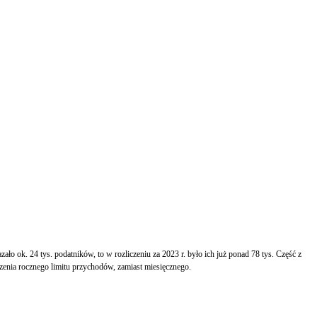
ało ok. 24 tys. podatników, to w rozliczeniu za 2023 r. było ich już ponad 78 tys. Część z
zenia rocznego limitu przychodów, zamiast miesięcznego.