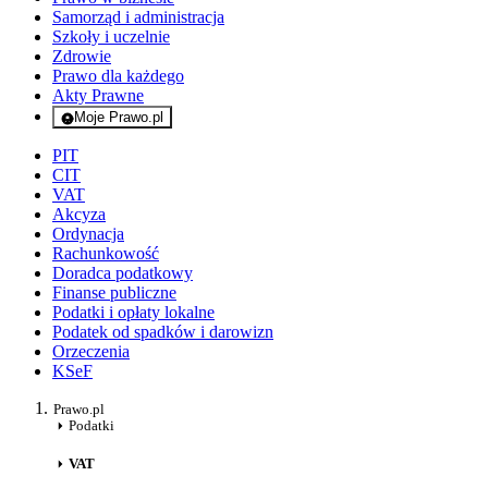
Samorząd i administracja
Szkoły i uczelnie
Zdrowie
Prawo dla każdego
Akty Prawne
Moje Prawo.pl
- rejestracja i logowanie do serwisu
PIT
CIT
VAT
Akcyza
Ordynacja
Rachunkowość
Doradca podatkowy
Finanse publiczne
Podatki i opłaty lokalne
Podatek od spadków i darowizn
Orzeczenia
KSeF
Prawo.pl
Podatki
VAT