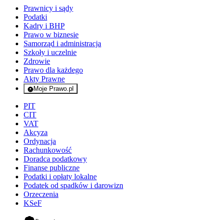
Prawnicy i sądy
Podatki
Kadry i BHP
Prawo w biznesie
Samorząd i administracja
Szkoły i uczelnie
Zdrowie
Prawo dla każdego
Akty Prawne
Moje Prawo.pl
- rejestracja i logowanie do serwisu
PIT
CIT
VAT
Akcyza
Ordynacja
Rachunkowość
Doradca podatkowy
Finanse publiczne
Podatki i opłaty lokalne
Podatek od spadków i darowizn
Orzeczenia
KSeF