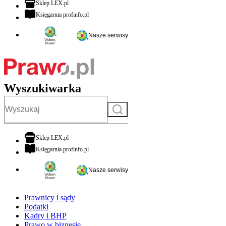
otwiera się w nowej karcie
Sklep LEX.pl
otwiera się w nowej karcie
Księgarnia profinfo.pl
Nasze serwisy
Wyszukiwarka
Szukaj
otwiera się w nowej karcie
Sklep LEX.pl
otwiera się w nowej karcie
Księgarnia profinfo.pl
Nasze serwisy
Prawnicy i sądy
Podatki
Kadry i BHP
Prawo w biznesie