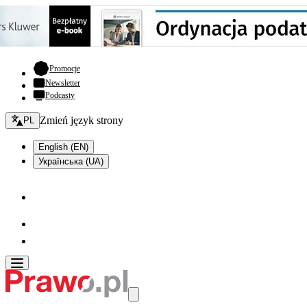
- otwiera się w nowej karcie
Promocje
Newsletter
Podcasty
Zmień język - bieżący:
Zmień język strony
PL
English (EN)
Українська (UA)