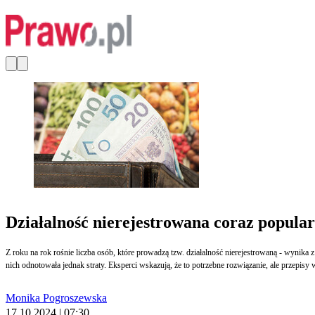
Działalność nierejestrowana coraz popularn
Z roku na rok rośnie liczba osób, które prowadzą tzw. działalność nierejestrowaną - wynika z
nich odnotowała jednak straty. Eksperci wskazują, że to potrzebne rozwiązanie, ale przep
Monika Pogroszewska
17.10.2024 | 07:30