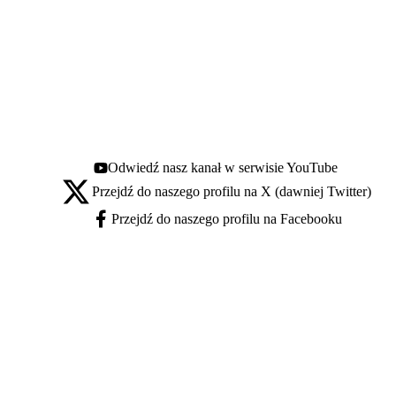
Odwiedź nasz kanał w serwisie YouTube
Youtube - otwiera się w nowej karcie
Przejdź do naszego profilu na X (dawniej Twitter)
X - otwiera się w nowej karcie
Przejdź do naszego profilu na Facebooku
Facebook - otwiera się w nowej karcie