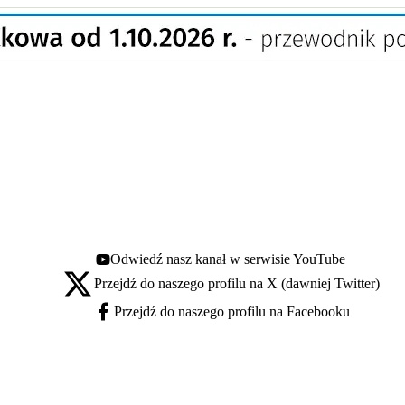
Odwiedź nasz kanał w serwisie YouTube
Youtube - otwiera się w nowej karcie
Przejdź do naszego profilu na X (dawniej Twitter)
X - otwiera się w nowej karcie
Przejdź do naszego profilu na Facebooku
Facebook - otwiera się w nowej karcie