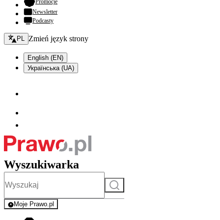
- otwiera się w nowej karcie
Promocje
Newsletter
Podcasty
Zmień język - bieżący:
Zmień język strony
PL
English (EN)
Українська (UA)
Wyszukiwarka
Szukaj
Moje Prawo.pl
- rejestracja i logowanie do serwisu