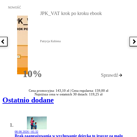
Przejdź do: JPK_VAT krok po kroku ebook, Patrycja Kubiesa - otw
NOWOŚĆ
JPK_VAT krok po kroku ebook
Patrycja Kubiesa
Poprzednia książka
N
10%
Sprawdź
Rabatu
Cena promocyjna: 143,10 zł |
Cena regularna: 159,00 zł
Najniższa cena w ostatnich 30 dniach: 119,25 zł
Ostatnio dodane
08.08.2026 | 05:32
Przejdź do artykułu:
Brak zaangażowania w wychowanie dziecka to jeszcze za mało