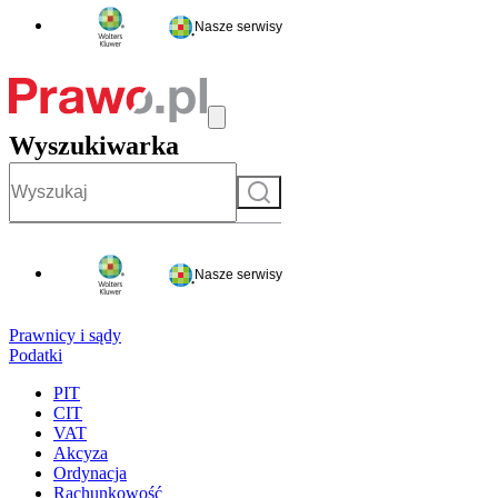
Nasze serwisy
Wyszukiwarka
Szukaj
Nasze serwisy
Prawnicy i sądy
Podatki
PIT
CIT
VAT
Akcyza
Ordynacja
Rachunkowość