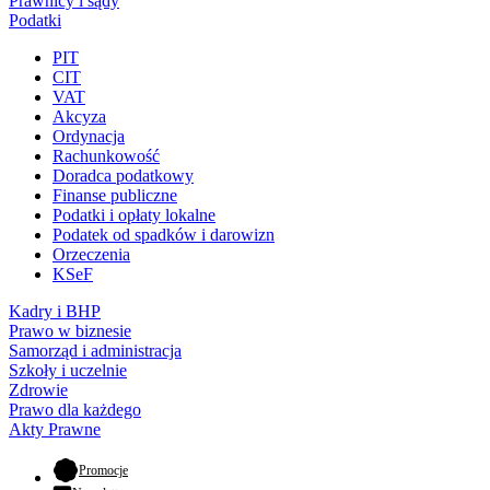
Prawnicy i sądy
Podatki
PIT
CIT
VAT
Akcyza
Ordynacja
Rachunkowość
Doradca podatkowy
Finanse publiczne
Podatki i opłaty lokalne
Podatek od spadków i darowizn
Orzeczenia
KSeF
Kadry i BHP
Prawo w biznesie
Samorząd i administracja
Szkoły i uczelnie
Zdrowie
Prawo dla każdego
Akty Prawne
- otwiera się w nowej karcie
Promocje