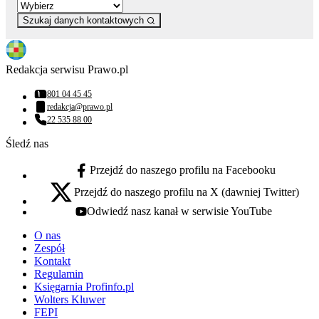
Szukaj danych kontaktowych
Redakcja serwisu Prawo.pl
801 04 45 45
Numer telefonu:
redakcja@prawo.pl
Adres email:
22 535 88 00
Numer telefonu:
Śledź nas
Przejdź do naszego profilu na Facebooku
facebook - otwiera się w nowej karcie
Przejdź do naszego profilu na X (dawniej Twitter)
x - otwiera się w nowej karcie
Odwiedź nasz kanał w serwisie YouTube
youtube - otwiera się w nowej karcie
O nas
Zespół
Kontakt
Regulamin
Księgarnia Profinfo.pl
Wolters Kluwer
FEPI