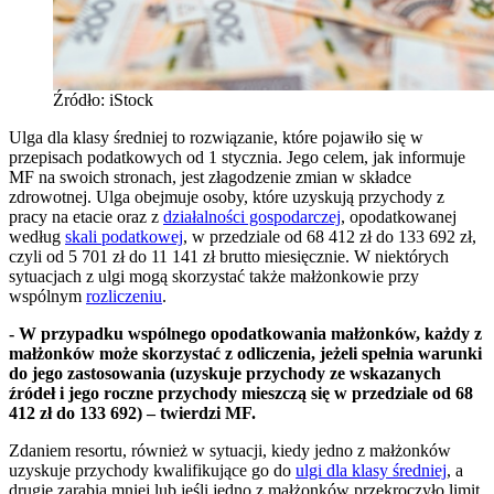
Źródło: iStock
Ulga dla klasy średniej to rozwiązanie, które pojawiło się w
przepisach podatkowych od 1 stycznia. Jego celem, jak informuje
MF na swoich stronach, jest złagodzenie zmian w składce
zdrowotnej. Ulga obejmuje osoby, które uzyskują przychody z
pracy na etacie oraz z
działalności gospodarczej
, opodatkowanej
według
skali podatkowej
, w przedziale od 68 412 zł do 133 692 zł,
czyli od 5 701 zł do 11 141 zł brutto miesięcznie. W niektórych
sytuacjach z ulgi mogą skorzystać także małżonkowie przy
wspólnym
rozliczeniu
.
- W przypadku wspólnego opodatkowania małżonków, każdy z
małżonków może skorzystać z odliczenia, jeżeli spełnia warunki
do jego zastosowania (uzyskuje przychody ze wskazanych
źródeł i jego roczne przychody mieszczą się w przedziale od 68
412 zł do 133 692) – twierdzi MF.
Zdaniem resortu, również w sytuacji, kiedy jedno z małżonków
uzyskuje przychody kwalifikujące go do
ulgi dla klasy średniej
, a
drugie zarabia mniej lub jeśli jedno z małżonków przekroczyło limit