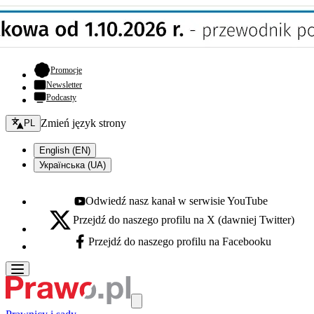
- otwiera się w nowej karcie
Promocje
Newsletter
Podcasty
Zmień język - bieżący:
Zmień język strony
PL
English (EN)
Українська (UA)
Odwiedź nasz kanał w serwisie YouTube
Youtube - otwiera się w nowej karcie
Przejdź do naszego profilu na X (dawniej Twitter)
X - otwiera się w nowej karcie
Przejdź do naszego profilu na Facebooku
Facebook - otwiera się w nowej karcie