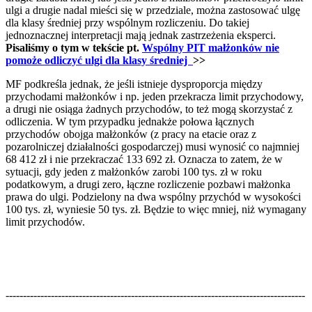
ulgi a drugie nadal mieści się w przedziale, można zastosować ulgę
dla klasy średniej przy wspólnym rozliczeniu. Do takiej
jednoznacznej interpretacji mają jednak zastrzeżenia eksperci.
Pisaliśmy o tym w tekście pt.
Wspólny PIT małżonków nie
pomoże odliczyć ulgi dla klasy średniej
>>
MF podkreśla jednak, że jeśli istnieje dysproporcja między
przychodami małżonków i np. jeden przekracza limit przychodowy,
a drugi nie osiąga żadnych przychodów, to też mogą skorzystać z
odliczenia. W tym przypadku jednakże połowa łącznych
przychodów obojga małżonków (z pracy na etacie oraz z
pozarolniczej działalności gospodarczej) musi wynosić co najmniej
68 412 zł i nie przekraczać 133 692 zł. Oznacza to zatem, że w
sytuacji, gdy jeden z małżonków zarobi 100 tys. zł w roku
podatkowym, a drugi zero, łączne rozliczenie pozbawi małżonka
prawa do ulgi. Podzielony na dwa wspólny przychód w wysokości
100 tys. zł, wyniesie 50 tys. zł. Będzie to więc mniej, niż wymagany
limit przychodów.
--------------------------------------------------------------------------------------
--------------------------------------------------------