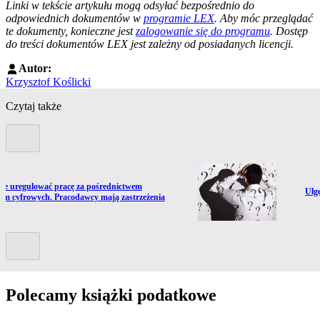
Linki w tekście artykułu mogą odsyłać bezpośrednio do
odpowiednich dokumentów w
programie LEX
. Aby móc przeglądać
te dokumenty, konieczne jest
zalogowanie się do programu
. Dostęp
do treści dokumentów LEX jest zależny od posiadanych licencji.
Autor:
Krzysztof Koślicki
Czytaj także
Poprzedni slide
ź do artykułu:
ce uregulować pracę za pośrednictwem
Prze
Ulgę
orm cyfrowych. Pracodawcy mają zastrzeżenia
Kolejny slide
Polecamy książki podatkowe