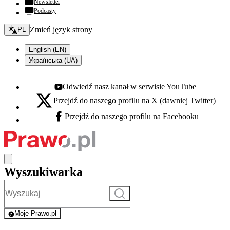
Newsletter
Podcasty
Zmień język - bieżący:
Zmień język strony
PL
English (EN)
Українська (UA)
Odwiedź nasz kanał w serwisie YouTube
Youtube - otwiera się w nowej karcie
Przejdź do naszego profilu na X (dawniej Twitter)
X - otwiera się w nowej karcie
Przejdź do naszego profilu na Facebooku
Facebook - otwiera się w nowej karcie
Wyszukiwarka
Szukaj
Moje Prawo.pl
- rejestracja i logowanie do serwisu