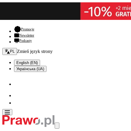
- otwiera się w nowej karcie
Promocje
Newsletter
Podcasty
Zmień język - bieżący:
Zmień język strony
PL
English (EN)
Українська (UA)