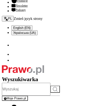
- otwiera się w nowej karcie
Promocje
Newsletter
Podcasty
Zmień język - bieżący:
Zmień język strony
PL
English (EN)
Українська (UA)
Wyszukiwarka
Szukaj
Moje Prawo.pl
- rejestracja i logowanie do serwisu