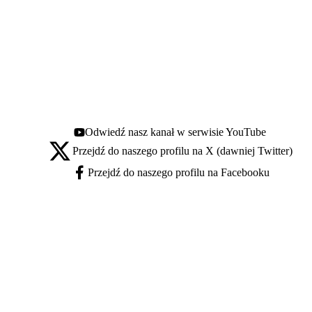
Odwiedź nasz kanał w serwisie YouTube
Youtube - otwiera się w nowej karcie
Przejdź do naszego profilu na X (dawniej Twitter)
X - otwiera się w nowej karcie
Przejdź do naszego profilu na Facebooku
Facebook - otwiera się w nowej karcie