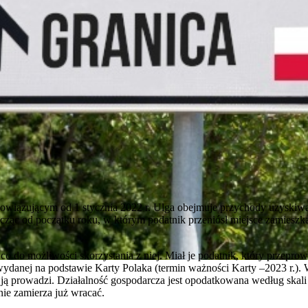
owiązującym od 1 stycznia 2022 r. Ulga obejmuje przychody uzyskiwa
cząc od początku roku, w którym podatnik przeniósł miejsce zamieszka
o do możliwości skorzystania z niej. Miał je podatnik, który przeprowa
wydanej na podstawie Karty Polaka (termin ważności Karty –2023 r.).
ry ją prowadzi. Działalność gospodarcza jest opodatkowana według ska
 nie zamierza już wracać.