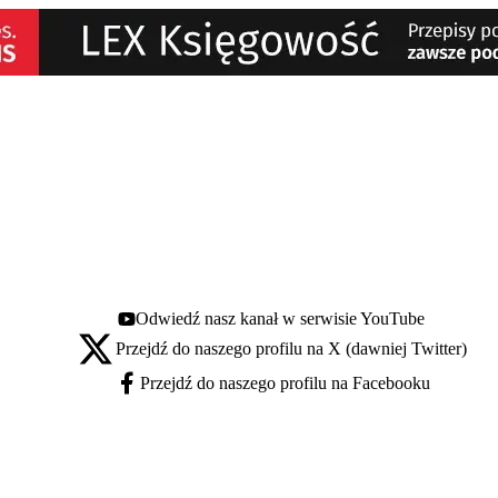
Odwiedź nasz kanał w serwisie YouTube
Youtube - otwiera się w nowej karcie
Przejdź do naszego profilu na X (dawniej Twitter)
X - otwiera się w nowej karcie
Przejdź do naszego profilu na Facebooku
Facebook - otwiera się w nowej karcie