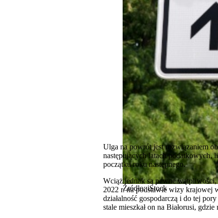
Ulga na powrót jest rozwiązaniem ob
następujących latach podatkowych, li
początku roku następnego.
Wciąż jednak są pewne wątpliwości, c
Źródło: iStock
2022 r. na podstawie wizy krajowej 
działalność gospodarczą i do tej po
stale mieszkał on na Białorusi, gdzie