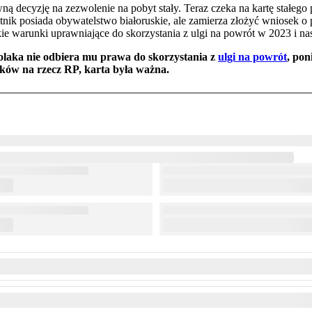
ą decyzję na zezwolenie na pobyt stały. Teraz czeka na kartę stałego 
tnik posiada obywatelstwo białoruskie, ale zamierza złożyć wniosek o
tkie warunki uprawniające do skorzystania z ulgi na powrót w 2023 i n
laka nie odbiera mu prawa do skorzystania z
ulgi na powrót
, pon
ków na rzecz RP, karta była ważna.