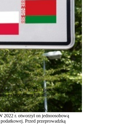
ne w czterech kolejno po sobie
nia na terytorium RP, albo od
dził się z Białorusi do Polski w
 W 2022 r. otworzył on jednoosobową
li podatkowej. Przed przeprowadzką