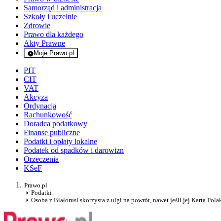
Samorząd i administracja
Szkoły i uczelnie
Zdrowie
Prawo dla każdego
Akty Prawne
Moje Prawo.pl
- rejestracja i logowanie do serwisu
PIT
CIT
VAT
Akcyza
Ordynacja
Rachunkowość
Doradca podatkowy
Finanse publiczne
Podatki i opłaty lokalne
Podatek od spadków i darowizn
Orzeczenia
KSeF
Prawo.pl
Podatki
Osoba z Białorusi skorzysta z ulgi na powrót, nawet jeśli jej Karta Pola