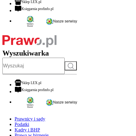
otwiera się w nowej karcie
Sklep LEX.pl
otwiera się w nowej karcie
Księgarnia profinfo.pl
Nasze serwisy
Wyszukiwarka
Szukaj
otwiera się w nowej karcie
Sklep LEX.pl
otwiera się w nowej karcie
Księgarnia profinfo.pl
Nasze serwisy
Prawnicy i sądy
Podatki
Kadry i BHP
Prawo w biznesie