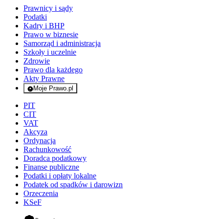
Prawnicy i sądy
Podatki
Kadry i BHP
Prawo w biznesie
Samorząd i administracja
Szkoły i uczelnie
Zdrowie
Prawo dla każdego
Akty Prawne
Moje Prawo.pl
- rejestracja i logowanie do serwisu
PIT
CIT
VAT
Akcyza
Ordynacja
Rachunkowość
Doradca podatkowy
Finanse publiczne
Podatki i opłaty lokalne
Podatek od spadków i darowizn
Orzeczenia
KSeF