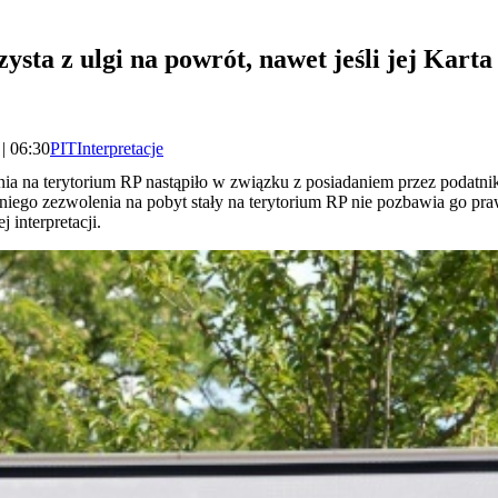
ysta z ulgi na powrót, nawet jeśli jej Karta
| 06:30
PIT
Interpretacje
nia na terytorium RP nastąpiło w związku z posiadaniem przez podatnika
iego zezwolenia na pobyt stały na terytorium RP nie pozbawia go praw
 interpretacji.