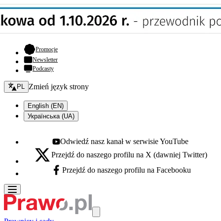
- otwiera się w nowej karcie
Promocje
Newsletter
Podcasty
Zmień język - bieżący:
Zmień język strony
PL
English (EN)
Українська (UA)
Odwiedź nasz kanał w serwisie YouTube
Youtube - otwiera się w nowej karcie
Przejdź do naszego profilu na X (dawniej Twitter)
X - otwiera się w nowej karcie
Przejdź do naszego profilu na Facebooku
Facebook - otwiera się w nowej karcie