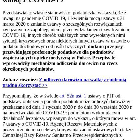
Przedstawiając własne stanowisko, podatniczka wskazała, że z
uwagi na pandemię COVID-19, 1 kwietnia mocą ustawy z 31
marca 2020 o zmianie ustawy o szczególnych rozwiązaniach
związanych z zapobieganiem, przeciwdziałaniem i zwalczaniem
COVID-19, innych chorób zakaźnych oraz wywołanych nimi
sytuacji kryzysowych oraz niektórych innych ustaw w ustawie o
podatku dochodowym od osób fizycznych
dodano przepisy
przewidujące preferencje podatkowe dla podmiotów
wspierających opiekę medyczną w Polsce. Przepisy te
wprowadziły mechanizm odliczenia darowizn na rzecz
określonych podmiotów.
Zobacz również:
Z odliczeń darowizn na walkę z epidemią
trudno skorzystać
>>
Przypomnijmy, że w świetle
art. 52n ust. 1
ustawy o PIT od
podstawy obliczenia podatku podatnik może odliczyć darowizny
przekazane od dnia 1 stycznia 2020 r. do dnia 30 września 2020 r.
na przeciwdziałanie COVID-19: podmiotom wykonującym
działalność leczniczą, wpisanym do wykazu, o którym mowa w art.
7 ustawy o COVID-19, Agencji Rezerw Materiałowych z
przeznaczeniem na cele wykonywania zadań ustawowych a także
Centralnej Bazy Rezerw Sanitarno-Przeciwepidemicznych z