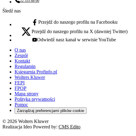
22 535 88 00
Numer telefonu:
Śledź nas
Przejdź do naszego profilu na Facebooku
facebook - otwiera się w nowej karcie
Przejdź do naszego profilu na X (dawniej Twitter)
x - otwiera się w nowej karcie
Odwiedź nasz kanał w serwisie YouTube
youtube - otwiera się w nowej karcie
O nas
Zespół
Kontakt
Regulamin
Księgarnia Profinfo.pl
Wolters Kluwer
FEPI
FPOP
Mapa strony
Polityka prywatności
Pomoc
Zarządzaj preferencjami plików cookie
© 2026 Wolters Kluwer
Realizacja Ideo Powered by:
CMS Edito