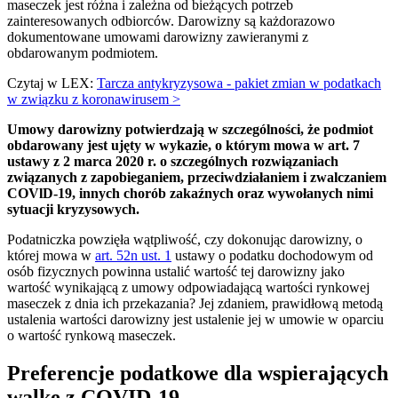
maseczek jest różna i zależna od bieżących potrzeb
zainteresowanych odbiorców. Darowizny są każdorazowo
dokumentowane umowami darowizny zawieranymi z
obdarowanym podmiotem.
Czytaj w LEX:
Tarcza antykryzysowa - pakiet zmian w podatkach
w związku z koronawirusem >
Umowy darowizny potwierdzają w szczególności, że podmiot
obdarowany jest ujęty w wykazie, o którym mowa w art. 7
ustawy z 2 marca 2020 r. o szczególnych rozwiązaniach
związanych z zapobieganiem, przeciwdziałaniem i zwalczaniem
COVlD-19, innych chorób zakaźnych oraz wywołanych nimi
sytuacji kryzysowych.
Podatniczka powzięła wątpliwość, czy dokonując darowizny, o
której mowa w
art. 52n ust. 1
ustawy o podatku dochodowym od
osób fizycznych powinna ustalić wartość tej darowizny jako
wartość wynikającą z umowy odpowiadającą wartości rynkowej
maseczek z dnia ich przekazania? Jej zdaniem, prawidłową metodą
ustalenia wartości darowizny jest ustalenie jej w umowie w oparciu
o wartość rynkową maseczek.
Preferencje podatkowe dla wspierających
walkę z COVID-19