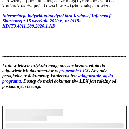
darowizny – powinni pamiętać, że mogą być zobowiązani do
korekty kosztów podatkowych w związku z taką darowizną.
Interpretacja indywidualna dyrektora Krajowej Informacji
Skarbowej z 15 września 2020 r., nr 0115-
KDIT3.4011.389.2020.1.AD
--------------------------------------------------------------------------------------
--------------------------------------------------------
Linki w tekście artykułu mogą odsyłać bezpośrednio do
odpowiednich dokumentów w
programie LEX
. Aby móc
przeglądać te dokumenty, konieczne jest
zalogowanie się do
programu
. Dostęp do treści dokumentów LEX jest zależny od
posiadanych licencji.