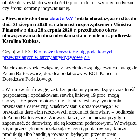
obniżenie stawki do wysokości 0 proc. m.in. na wyroby medyczne
czy środki ochrony indywidualnej.
- Pierwotnie obniżona
stawka VAT
miała obowiązywać tylko do
dnia 31 sierpnia 2020 r., natomiast rozporządzeniem Ministra
Finansów z dnia 28 sierpnia 2020 r. przedłużono okres
obowiązywania do dnia odwołania stanu epidemii - podkreśla
Karolina Kubista.
Czytaj w LEX:
Kto może skorzystać z ulg podatkowych
przewidzianych w tarczy antykryzysowej? >
Na ciekawy aspekt związany z przedmiotową ulgą zwraca uwagę dr
Adam Bartosiewicz, doradca podatkowy w EOL Kancelaria
Doradztwa Podatkowego.
- Warto zwrócić uwagę, że także podatnicy prowadzący działalność
gospodarczą i opodatkowani stawką liniową 19 proc. mogą
skorzystać z przedmiotowej ulgi. Istotny jest przy tym termin
przekazania darowizny, właściwy status obdarowanego i w
przypadku darowizn rzeczowych przedmiot darowizny – podkreśla
dr Adam Bartosiewicz. Zauważa także, że nie można przy tym
zapominać, że darowizny nie są kosztami podatkowymi. W związku
z tym przedsiębiorcy przekazujący tego typu darowizny, którzy
produkują albo handlują towarami będącymi przedmiotem