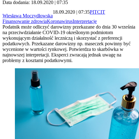
Data dodania: 18.09.2020 | 07:35
18.09.2020 | 07:35
PIT
CIT
Wiesława Moczydłowska
Finansowanie zdrowia
Koronawirus
Interpretacje
Podatnik może odliczyć darowizny przekazane do dnia 30 września
na przeciwdziałanie COVID-19 określonym podmiotom
wykonującym działalność leczniczą i skorzystać z preferencji
podatkowych. Przekazane darowizny np. maseczek powinny być
wycenione w wartości rynkowej. Potwierdza to skarbówka w
najnowszej interpretacji. Eksperci zwracają jednak uwagę na
problemy z kosztami podatkowymi.