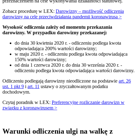
przeznaczeniem na cele wykonywania działalności statutowej.
Zobacz procedurę w LEX:
Darowizny – możliwość odliczenia
darowizny na cele przeciwdziałania pandemii koronawirusa >
Wysokość odliczenia zależy od momentu przekazania
darowizny. W przypadku darowizny przekazanej:
do dnia 30 kwietnia 2020 r. - odliczeniu podlega kwota
odpowiadająca 200% wartości darowizny;
w maju 2020 r. - odliczeniu podlega kwota odpowiadająca
150% wartości darowizny;
od dnia 1 czerwca 2020 r. do dnia 30 września 2020 r. -
odliczeniu podlega kwota odpowiadająca wartości darowizny.
Odliczeniu podlegają darowizny nieodliczone na podstawie
art. 26
ust. 1 pkt 9
i
art. 11
ustawy o zryczałtowanym podatku
dochodowym.
Czytaj poradnik w LEX:
Preferencyjne rozliczanie darowizn w
związku z koronawirusem >
Warunki odliczenia ulgi na walkę z