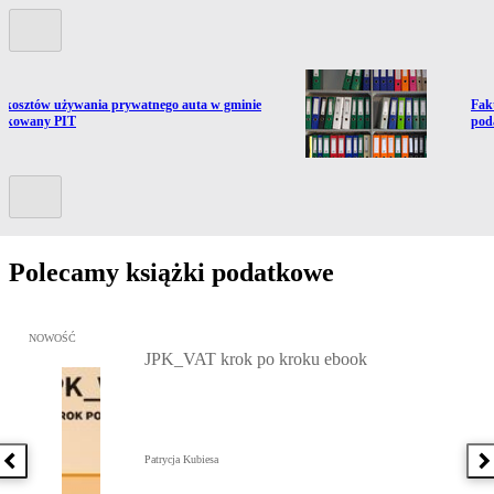
Poprzedni slide
ź do artykułu:
Prze
 kosztów używania prywatnego auta w gminie
Fak
atkowany PIT
pod
Kolejny slide
Polecamy książki podatkowe
Przejdź do: JPK_VAT krok po kroku ebook, Patrycja Kubiesa - otw
NOWOŚĆ
JPK_VAT krok po kroku ebook
Patrycja Kubiesa
Poprzednia książka
N