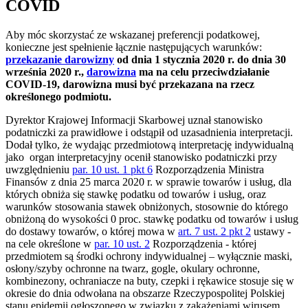
COVID
Aby móc skorzystać ze wskazanej preferencji podatkowej,
konieczne jest spełnienie łącznie następujących warunków:
przekazanie darowizny
od dnia 1 stycznia 2020 r. do dnia 30
września 2020 r.,
darowizna
ma na celu przeciwdziałanie
COVID-19, darowizna musi być przekazana na rzecz
określonego podmiotu.
Dyrektor Krajowej Informacji Skarbowej uznał stanowisko
podatniczki za prawidłowe i odstąpił od uzasadnienia interpretacji.
Dodał tylko, że wydając przedmiotową interpretację indywidualną
jako organ interpretacyjny ocenił stanowisko podatniczki przy
uwzględnieniu
par. 10 ust. 1 pkt 6
Rozporządzenia Ministra
Finansów z dnia 25 marca 2020 r. w sprawie towarów i usług, dla
których obniża się stawkę podatku od towarów i usług, oraz
warunków stosowania stawek obniżonych, stosownie do którego
obniżoną do wysokości 0 proc. stawkę podatku od towarów i usług
do dostawy towarów, o której mowa w
art. 7 ust. 2 pkt 2
ustawy -
na cele określone w
par. 10 ust. 2
Rozporządzenia - której
przedmiotem są środki ochrony indywidualnej – wyłącznie maski,
osłony/szyby ochronne na twarz, gogle, okulary ochronne,
kombinezony, ochraniacze na buty, czepki i rękawice stosuje się w
okresie do dnia odwołana na obszarze Rzeczypospolitej Polskiej
stanu epidemii ogłoszonego w związku z zakażeniami wirusem