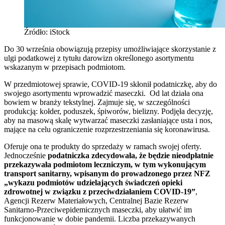
Źródło: iStock
Do 30 września obowiązują przepisy umożliwiające skorzystanie z
ulgi podatkowej z tytułu darowizn określonego asortymentu
wskazanym w przepisach podmiotom.
W przedmiotowej sprawie, COVID-19 skłonił podatniczkę, aby do
swojego asortymentu wprowadzić maseczki. Od lat działa ona
bowiem w branży tekstylnej. Zajmuje się, w szczególności
produkcją: kołder, poduszek, śpiworów, bielizny. Podjęła decyzję,
aby na masową skalę wytwarzać maseczki zasłaniające usta i nos,
mające na celu ograniczenie rozprzestrzeniania się koronawirusa.
Oferuje ona te produkty do sprzedaży w ramach swojej oferty.
Jednocześnie
podatniczka zdecydowała, że będzie nieodpłatnie
przekazywała podmiotom leczniczym, w tym wykonującym
transport sanitarny, wpisanym do prowadzonego przez NFZ
„wykazu podmiotów udzielających świadczeń opieki
zdrowotnej w związku z przeciwdziałaniem COVID-19”
,
Agencji Rezerw Materiałowych, Centralnej Bazie Rezerw
Sanitarno-Przeciwepidemicznych maseczki, aby ułatwić im
funkcjonowanie w dobie pandemii. Liczba przekazywanych