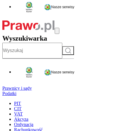
Nasze serwisy
Wyszukiwarka
Szukaj
Nasze serwisy
Prawnicy i sądy
Podatki
PIT
CIT
VAT
Akcyza
Ordynacja
Rachunkowość