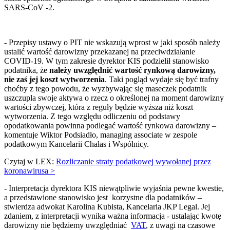
SARS-CoV -2.
- Przepisy ustawy o PIT nie wskazują wprost w jaki sposób należy
ustalić wartość darowizny przekazanej na przeciwdziałanie
COVID-19. W tym zakresie dyrektor KIS podzielił stanowisko
podatnika, że
należy uwzględnić wartość rynkową darowizny,
nie zaś jej koszt wytworzenia
. Taki pogląd wydaje się być trafny
choćby z tego powodu, że wyzbywając się maseczek podatnik
uszczupla swoje aktywa o rzecz o określonej na moment darowizny
wartości zbywczej, która z reguły będzie wyższa niż koszt
wytworzenia. Z tego względu odliczeniu od podstawy
opodatkowania powinna podlegać wartość rynkowa darowizny –
komentuje Wiktor Podsiadło, managing associate w zespole
podatkowym Kancelarii Chałas i Wspólnicy.
Czytaj w LEX:
Rozliczanie straty podatkowej wywołanej przez
koronawirusa >
- Interpretacja dyrektora KIS niewątpliwie wyjaśnia pewne kwestie,
a przedstawione stanowisko jest korzystne dla podatników –
stwierdza adwokat Karolina Kubista, Kancelaria JKP Legal. Jej
zdaniem, z interpretacji wynika ważna informacja - ustalając kwotę
darowizny nie będziemy uwzględniać
VAT
, z uwagi na czasowe