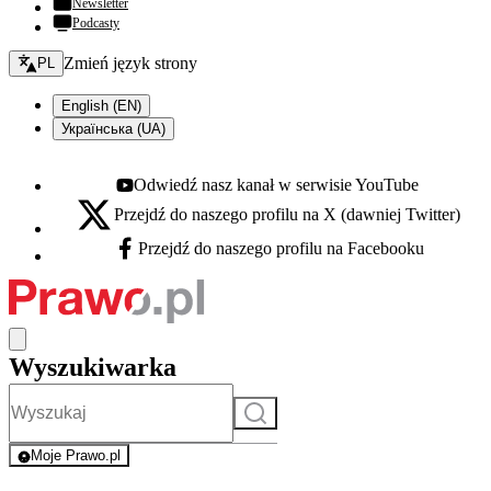
Newsletter
Podcasty
Zmień język - bieżący:
Zmień język strony
PL
English (EN)
Українська (UA)
Odwiedź nasz kanał w serwisie YouTube
Youtube - otwiera się w nowej karcie
Przejdź do naszego profilu na X (dawniej Twitter)
X - otwiera się w nowej karcie
Przejdź do naszego profilu na Facebooku
Facebook - otwiera się w nowej karcie
Wyszukiwarka
Szukaj
Moje Prawo.pl
- rejestracja i logowanie do serwisu