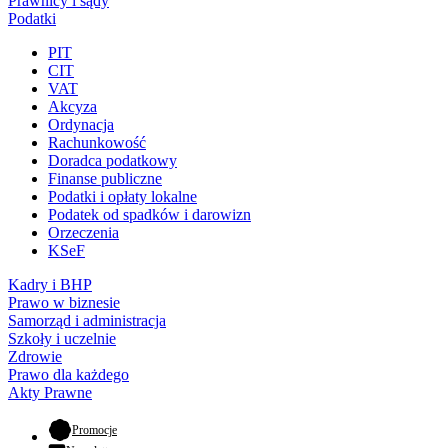
Prawnicy i sądy
Podatki
PIT
CIT
VAT
Akcyza
Ordynacja
Rachunkowość
Doradca podatkowy
Finanse publiczne
Podatki i opłaty lokalne
Podatek od spadków i darowizn
Orzeczenia
KSeF
Kadry i BHP
Prawo w biznesie
Samorząd i administracja
Szkoły i uczelnie
Zdrowie
Prawo dla każdego
Akty Prawne
- otwiera się w nowej karcie
Promocje