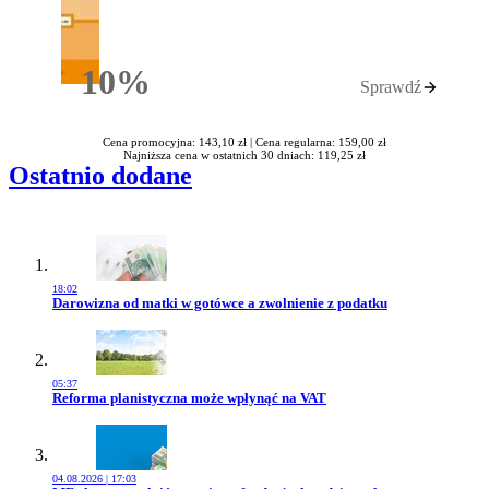
10%
Sprawdź
Rabatu
Cena promocyjna: 143,10 zł |
Cena regularna: 159,00 zł
Najniższa cena w ostatnich 30 dniach: 119,25 zł
Ostatnio dodane
18:02
Przejdź do artykułu:
Darowizna od matki w gotówce a zwolnienie z podatku
05:37
Przejdź do artykułu:
Reforma planistyczna może wpłynąć na VAT
04.08.2026 | 17:03