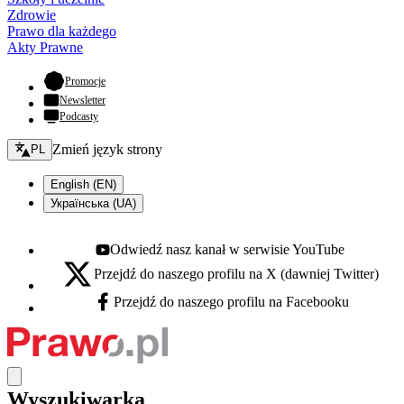
Zdrowie
Prawo dla każdego
Akty Prawne
- otwiera się w nowej karcie
Promocje
Newsletter
Podcasty
Zmień język - bieżący:
Zmień język strony
PL
English (EN)
Українська (UA)
Odwiedź nasz kanał w serwisie YouTube
Youtube - otwiera się w nowej karcie
Przejdź do naszego profilu na X (dawniej Twitter)
X - otwiera się w nowej karcie
Przejdź do naszego profilu na Facebooku
Facebook - otwiera się w nowej karcie
Wyszukiwarka