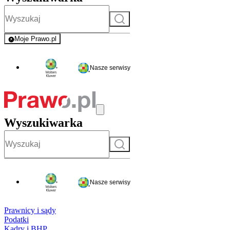
Szukaj
Moje Prawo.pl
- rejestracja i logowanie do serwisu
Nasze serwisy
Wyszukiwarka
Szukaj
Nasze serwisy
Prawnicy i sądy
Podatki
Kadry i BHP