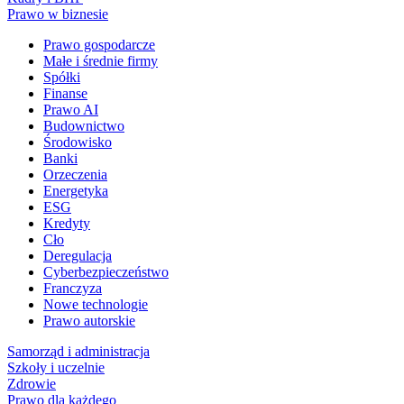
Prawo w biznesie
Prawo gospodarcze
Małe i średnie firmy
Spółki
Finanse
Prawo AI
Budownictwo
Środowisko
Banki
Orzeczenia
Energetyka
ESG
Kredyty
Cło
Deregulacja
Cyberbezpieczeństwo
Franczyza
Nowe technologie
Prawo autorskie
Samorząd i administracja
Szkoły i uczelnie
Zdrowie
Prawo dla każdego