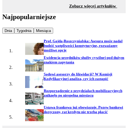
z sekc
Zobacz więcej artykułów
Najpopularniejsze
Najpopularniejsze wiadomości z
Najpopularniejsze wiadomości z
Najpopularniejsze wiadomości z
Dnia
Tygodnia
Miesiąca
Prof. Gajda-Roszczynialska: Asesura może nadal
budzić wątpliwości konstytucyjne, rozważamy
możliwe opcje
Ewidencja urzędników służby cywilnej pod dużym
znakiem zapytania
Sądowi asesorzy do likwidacji? W Komisji
Kodyfikacyjnej analiza, czy ich zastąpić
Rozporządzenie o przydziałach mobilizacyjnych
zniknęło po niespełna miesiącu
Ustawa frankowa już obowiązuje. Pozew bankowi
doręczony, rat kredytu nie trzeba płacić