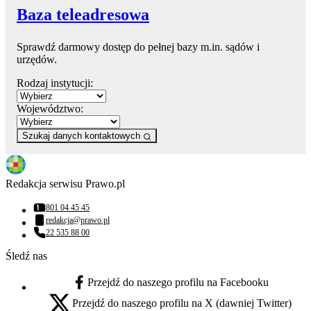
Baza teleadresowa
Sprawdź darmowy dostęp do pełnej bazy m.in. sądów i
urzędów.
Rodzaj instytucji:
Województwo:
Szukaj danych kontaktowych
Redakcja serwisu Prawo.pl
801 04 45 45
Numer telefonu:
redakcja@prawo.pl
Adres email:
22 535 88 00
Numer telefonu:
Śledź nas
Przejdź do naszego profilu na Facebooku
facebook - otwiera się w nowej karcie
Przejdź do naszego profilu na X (dawniej Twitter)
x - otwiera się w nowej karcie