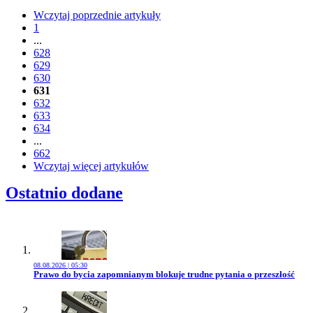
Wczytaj poprzednie artykuły
1
...
628
629
630
631
632
633
634
...
662
Wczytaj więcej artykułów
Ostatnio dodane
08.08.2026 | 05:30
Przejdź do artykułu:
Prawo do bycia zapomnianym blokuje trudne pytania o przeszłość