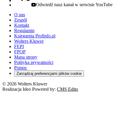
Odwiedź nasz kanał w serwisie YouTube
youtube - otwiera się w nowej karcie
O nas
Zespół
Kontakt
Regulamin
Księgarnia Profinfo.pl
Wolters Kluwer
FEPI
FPOP
Mapa strony
Polityka prywatności
Pomoc
Zarządzaj preferencjami plików cookie
© 2026 Wolters Kluwer
Realizacja Ideo Powered by:
CMS Edito