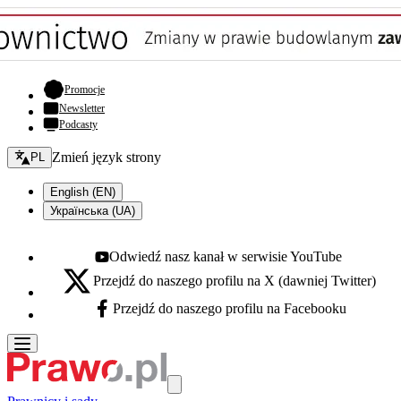
- otwiera się w nowej karcie
Promocje
Newsletter
Podcasty
Zmień język - bieżący:
Zmień język strony
PL
English (EN)
Українська (UA)
Odwiedź nasz kanał w serwisie YouTube
Youtube - otwiera się w nowej karcie
Przejdź do naszego profilu na X (dawniej Twitter)
X - otwiera się w nowej karcie
Przejdź do naszego profilu na Facebooku
Facebook - otwiera się w nowej karcie