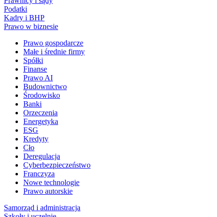
Prawnicy i sądy
Podatki
Kadry i BHP
Prawo w biznesie
Prawo gospodarcze
Małe i średnie firmy
Spółki
Finanse
Prawo AI
Budownictwo
Środowisko
Banki
Orzeczenia
Energetyka
ESG
Kredyty
Cło
Deregulacja
Cyberbezpieczeństwo
Franczyza
Nowe technologie
Prawo autorskie
Samorząd i administracja
Szkoły i uczelnie