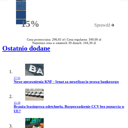
15%
Sprawdź
Rabatu
Cena promocyjna: 296,65 zł |
Cena regularna: 349,00 zł
Najniższa cena w ostatnich 30 dniach: 244,30 zł
Ostatnio dodane
17:15
Przejdź do artykułu:
Nowe uprawnienia KNF - Senat za nowelizacją prawa bankowego
15:18
Przejdź do artykułu:
Branża leasingowa odetchnęła. Rozporządzenie CCV bez poparcia w
UE?