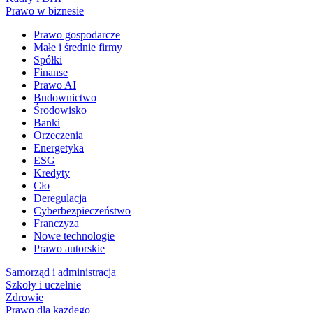
Prawo w biznesie
Prawo gospodarcze
Małe i średnie firmy
Spółki
Finanse
Prawo AI
Budownictwo
Środowisko
Banki
Orzeczenia
Energetyka
ESG
Kredyty
Cło
Deregulacja
Cyberbezpieczeństwo
Franczyza
Nowe technologie
Prawo autorskie
Samorząd i administracja
Szkoły i uczelnie
Zdrowie
Prawo dla każdego