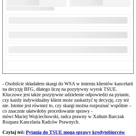
- Osobiście składałem skargi do WSA w imieniu klientów kancelarii
na decyzję BFG, dlatego liczę na pozytywny wyrok TSUE.
Kluczowe jest także pozytywne udzielenie odpowiedzi na pytanie,
czy każdy indywidualny klient może zaskarżyć tę decyzję, czy też
nie. Istotne jest również to, czy skargi można rozpoznać wspólnie –
co znacznie ułatwiłoby procedowanie sprawy -
mówi Maciej Wojciechowski, radca prawny w Xaltum Barczak
Rozpara Kancelaria Radców Prawnych.
Czytaj też:
Pytania do TSUE mogą sprawy kredytobiorców