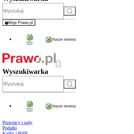
Szukaj
Moje Prawo.pl
- rejestracja i logowanie do serwisu
Nasze serwisy
Wyszukiwarka
Szukaj
Nasze serwisy
Prawnicy i sądy
Podatki
Kadry i BHP