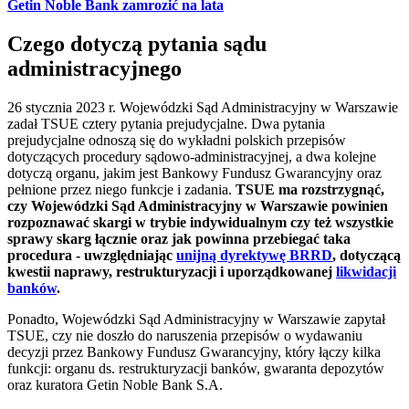
Getin Noble Bank zamrozić na lata
Czego dotyczą pytania sądu
administracyjnego
26 stycznia 2023 r. Wojewódzki Sąd Administracyjny w Warszawie
zadał TSUE cztery pytania prejudycjalne. Dwa pytania
prejudycjalne odnoszą się do wykładni polskich przepisów
dotyczących procedury sądowo-administracyjnej, a dwa kolejne
dotyczą organu, jakim jest Bankowy Fundusz Gwarancyjny oraz
pełnione przez niego funkcje i zadania.
TSUE ma rozstrzygnąć,
czy Wojewódzki Sąd Administracyjny w Warszawie powinien
rozpoznawać skargi w trybie indywidualnym czy też wszystkie
sprawy skarg łącznie oraz jak powinna przebiegać taka
procedura - uwzględniając
unijną dyrektywę BRRD
, dotyczącą
kwestii naprawy, restrukturyzacji i uporządkowanej
likwidacji
banków
.
Ponadto, Wojewódzki Sąd Administracyjny w Warszawie zapytał
TSUE, czy nie doszło do naruszenia przepisów o wydawaniu
decyzji przez Bankowy Fundusz Gwarancyjny, który łączy kilka
funkcji: organu ds. restrukturyzacji banków, gwaranta depozytów
oraz kuratora Getin Noble Bank S.A.