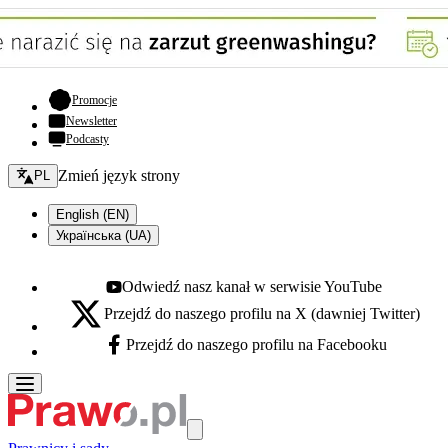
- otwiera się w nowej karcie
Promocje
Newsletter
Podcasty
Zmień język - bieżący:
Zmień język strony
PL
English (EN)
Українська (UA)
Odwiedź nasz kanał w serwisie YouTube
Youtube - otwiera się w nowej karcie
Przejdź do naszego profilu na X (dawniej Twitter)
X - otwiera się w nowej karcie
Przejdź do naszego profilu na Facebooku
Facebook - otwiera się w nowej karcie