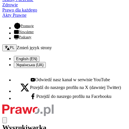
Zdrowie
Prawo dla każdego
Akty Prawne
- otwiera się w nowej karcie
Promocje
Newsletter
Podcasty
Zmień język - bieżący:
Zmień język strony
PL
English (EN)
Українська (UA)
Odwiedź nasz kanał w serwisie YouTube
Youtube - otwiera się w nowej karcie
Przejdź do naszego profilu na X (dawniej Twitter)
X - otwiera się w nowej karcie
Przejdź do naszego profilu na Facebooku
Facebook - otwiera się w nowej karcie
Wyszukiwarka