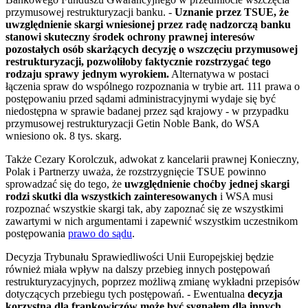
przymusowej restrukturyzacji banku. -
Uznanie przez TSUE, że
uwzględnienie skargi wniesionej przez radę nadzorczą banku
stanowi skuteczny środek ochrony prawnej interesów
pozostałych osób skarżących decyzję o wszczęciu przymusowej
restrukturyzacji, pozwoliłoby faktycznie rozstrzygać tego
rodzaju sprawy jednym wyrokiem.
Alternatywa w postaci
łączenia spraw do wspólnego rozpoznania w trybie art. 111 prawa o
postępowaniu przed sądami administracyjnymi wydaje się być
niedostępna w sprawie badanej przez sąd krajowy - w przypadku
przymusowej restrukturyzacji Getin Noble Bank, do WSA
wniesiono ok. 8 tys. skarg.
Także Cezary Korolczuk, adwokat z kancelarii prawnej Konieczny,
Polak i Partnerzy uważa, że rozstrzygnięcie TSUE powinno
sprowadzać się do tego, że
uwzględnienie choćby jednej skargi
rodzi skutki dla wszystkich zainteresowanych
i WSA musi
rozpoznać wszystkie skargi tak, aby zapoznać się ze wszystkimi
zawartymi w nich argumentami i zapewnić wszystkim uczestnikom
postępowania
prawo do sądu
.
Decyzja Trybunału Sprawiedliwości Unii Europejskiej będzie
również miała wpływ na dalszy przebieg innych postępowań
restrukturyzacyjnych, poprzez możliwą zmianę wykładni przepisów
dotyczących przebiegu tych postępowań. - Ewentualna
decyzja
korzystna dla frankowiczów może być sygnałem dla innych