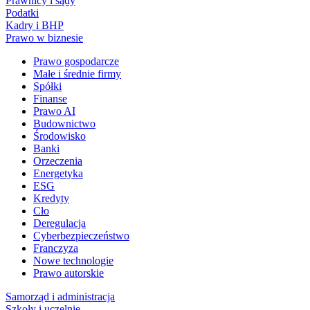
Prawnicy i sądy
Podatki
Kadry i BHP
Prawo w biznesie
Prawo gospodarcze
Małe i średnie firmy
Spółki
Finanse
Prawo AI
Budownictwo
Środowisko
Banki
Orzeczenia
Energetyka
ESG
Kredyty
Cło
Deregulacja
Cyberbezpieczeństwo
Franczyza
Nowe technologie
Prawo autorskie
Samorząd i administracja
Szkoły i uczelnie