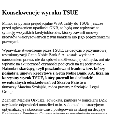
Konsekwencje wyroku TSUE
Mimo, że pytania prejudycjalne WSA trafiły do TSUE jeszcze
przed ogłoszeniem upadłości GNB, to będą one wpływać na
sytuację wszystkich kredytobiorców, którzy zawarli umowy
kredytów waloryzowanych z tym bankiem lub jego poprzednikami
prawnymi.
Wprawdzie stwierdzenie przez TSUE, że decyzja o przymusowej
restrukturyzacji Getin Noble Bank S.A. została wydana z
naruszeniem prawa, nie da sądowi możliwości jej cofnięcia, ani nie
wpłynie na skuteczność czynności podjętych na tej podstawie. -
Natomiast
skarżący, czyli poszkodowani frankowicze, którzy
posiadają umowy kredytowe z Getin Noble Bank S.A. liczą na
korzystny wyrok TSUE, który pozwoli im dochodzić
ewentualnych odszkodowań od Skarbu Państwa
-
tłumaczy Marcina Szołajski, radca prawny z Szołajski Legal
Group.
Zdaniem Macieja Orkusza, adwokata, partnera w kancelarii DZP,
uzyskanie odpowiedzi umożliwi m.in. sądom administracyjnym
optymalizację i skrócenie czasu postępowań ze skarg na decyzje
Bankowego Funduszu Gwarancyjnego w przedmiocie wszczęcia