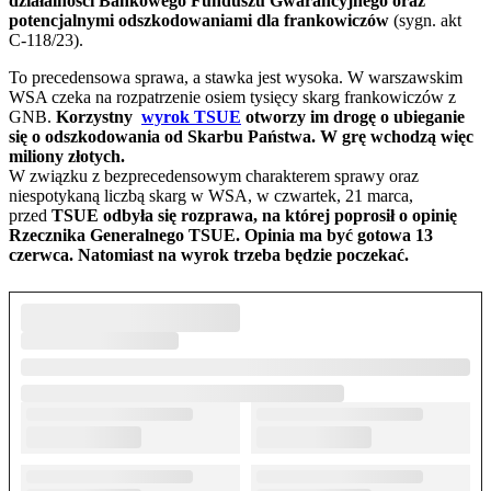
działalności Bankowego Funduszu Gwarancyjnego oraz
potencjalnymi odszkodowaniami dla frankowiczów
(sygn. akt
C-118/23).
To precedensowa sprawa, a stawka jest wysoka. W warszawskim
WSA czeka na rozpatrzenie osiem tysięcy skarg frankowiczów z
GNB.
Korzystny
wyrok TSUE
otworzy im drogę o ubieganie
się o odszkodowania od Skarbu Państwa. W grę wchodzą więc
miliony złotych.
W związku z bezprecedensowym charakterem sprawy oraz
niespotykaną liczbą skarg w WSA, w czwartek, 21 marca,
przed
TSUE odbyła się rozprawa, na której poprosił o opinię
Rzecznika Generalnego
TSUE. Opinia ma być gotowa 13
czerwca. Natomiast na wyrok trzeba będzie poczekać.