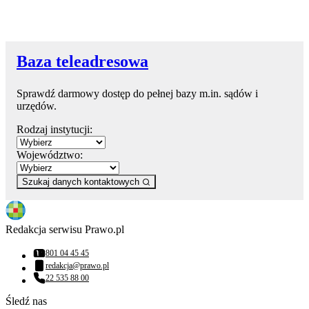
Baza teleadresowa
Sprawdź darmowy dostęp do pełnej bazy m.in. sądów i
urzędów.
Rodzaj instytucji:
Województwo:
Szukaj danych kontaktowych
Redakcja serwisu Prawo.pl
801 04 45 45
Numer telefonu:
redakcja@prawo.pl
Adres email:
22 535 88 00
Numer telefonu:
Śledź nas