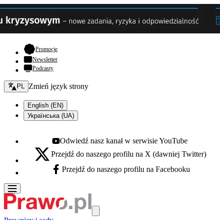
- otwiera się w nowej karcie
Promocje
Newsletter
Podcasty
Zmień język - bieżący:
Zmień język strony
PL
English (EN)
Українська (UA)
Odwiedź nasz kanał w serwisie YouTube
Youtube - otwiera się w nowej karcie
Przejdź do naszego profilu na X (dawniej Twitter)
X - otwiera się w nowej karcie
Przejdź do naszego profilu na Facebooku
Facebook - otwiera się w nowej karcie