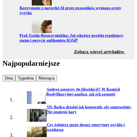
Przejdź do:
Korzystanie z narzędzi AI przez prawników wymaga oceny
ryzyka
Przejdź do:
Prof. Gajda-Roszczynialska: Już wkrótce projekt regulujący
status i pozycję aplikantów KSSiP
z sekc
Zobacz więcej artykułów
Najpopularniejsze
Najpopularniejsze wiadomości z
Najpopularniejsze wiadomości z
Najpopularniejsze wiadomości z
Dnia
Tygodnia
Miesiąca
Sądowi asesorzy do likwidacji? W Komisji
Kodyfikacyjnej analiza, jak ich zastąpić
SN: Radca działał jak komornik, ale samowolnie.
Nie poniesie kary
Czy żołnierz może dostać emeryturę zwykłą i
wojskową