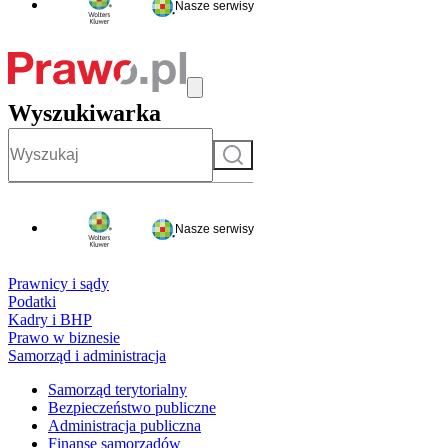
Nasze serwisy
Wyszukiwarka
Szukaj
Nasze serwisy
Prawnicy i sądy
Podatki
Kadry i BHP
Prawo w biznesie
Samorząd i administracja
Samorząd terytorialny
Bezpieczeństwo publiczne
Administracja publiczna
Finanse samorządów