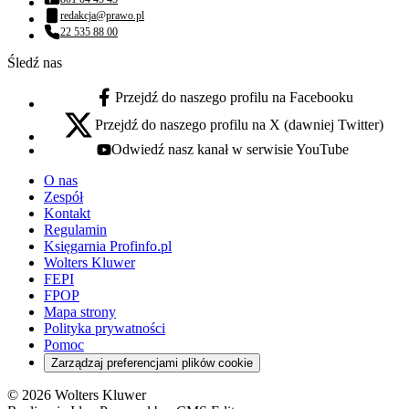
Numer telefonu:
redakcja@prawo.pl
Adres email:
22 535 88 00
Numer telefonu:
Śledź nas
Przejdź do naszego profilu na Facebooku
facebook - otwiera się w nowej karcie
Przejdź do naszego profilu na X (dawniej Twitter)
x - otwiera się w nowej karcie
Odwiedź nasz kanał w serwisie YouTube
youtube - otwiera się w nowej karcie
O nas
Zespół
Kontakt
Regulamin
Księgarnia Profinfo.pl
Wolters Kluwer
FEPI
FPOP
Mapa strony
Polityka prywatności
Pomoc
Zarządzaj preferencjami plików cookie
© 2026 Wolters Kluwer