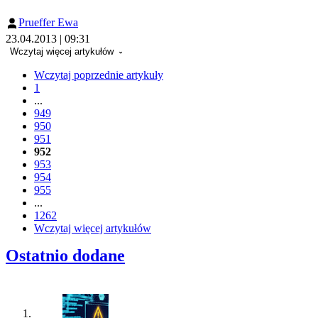
Prueffer Ewa
23.04.2013 | 09:31
Wczytaj więcej artykułów
Wczytaj poprzednie artykuły
1
...
949
950
951
952
953
954
955
...
1262
Wczytaj więcej artykułów
Ostatnio dodane