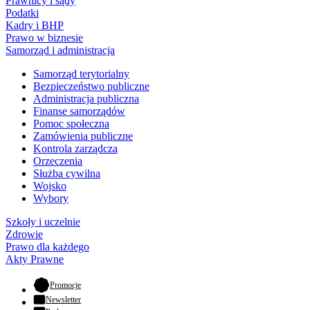
Prawnicy i sądy
Podatki
Kadry i BHP
Prawo w biznesie
Samorząd i administracja
Samorząd terytorialny
Bezpieczeństwo publiczne
Administracja publiczna
Finanse samorządów
Pomoc społeczna
Zamówienia publiczne
Kontrola zarządcza
Orzeczenia
Służba cywilna
Wojsko
Wybory
Szkoły i uczelnie
Zdrowie
Prawo dla każdego
Akty Prawne
- otwiera się w nowej karcie
Promocje
Newsletter