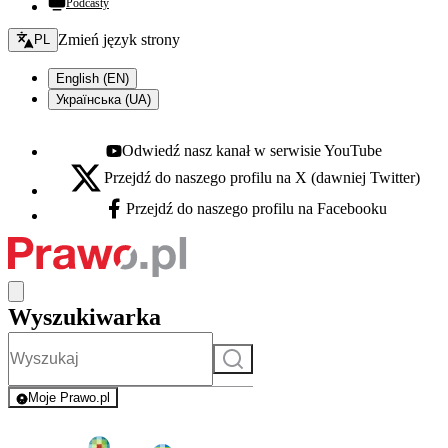
Podcasty
Zmień język - bieżący:
Zmień język strony
PL
English (EN)
Українська (UA)
Odwiedź nasz kanał w serwisie YouTube
Youtube - otwiera się w nowej karcie
Przejdź do naszego profilu na X (dawniej Twitter)
X - otwiera się w nowej karcie
Przejdź do naszego profilu na Facebooku
Facebook - otwiera się w nowej karcie
Wyszukiwarka
Szukaj
Moje Prawo.pl
- rejestracja i logowanie do serwisu