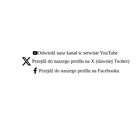
Odwiedź nasz kanał w serwisie YouTube
Youtube - otwiera się w nowej karcie
Przejdź do naszego profilu na X (dawniej Twitter)
X - otwiera się w nowej karcie
Przejdź do naszego profilu na Facebooku
Facebook - otwiera się w nowej karcie