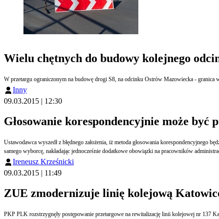
Wielu chętnych do budowy kolejnego odci
W przetargu ograniczonym na budowę drogi S8, na odcinku Ostrów Mazowiecka - granica w
Inny
09.03.2015 | 12:30
Głosowanie korespondencyjnie może być 
Ustawodawca wyszedł z błędnego założenia, iż metoda głosowania korespondencyjnego będz
samego wyborcę, nakładając jednocześnie dodatkowe obowiązki na pracowników administra
Ireneusz Krześnicki
09.03.2015 | 11:49
ZUE zmodernizuje linię kolejową Katowic
PKP PLK rozstrzygnęły postępowanie przetargowe na rewitalizację linii kolejowej nr 137 K