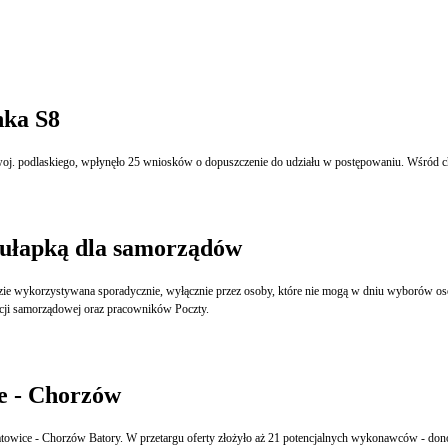
nka S8
oj. podlaskiego, wpłynęło 25 wniosków o dopuszczenie do udziału w postępowaniu. Wśród ch
pułapką dla samorządów
ie wykorzystywana sporadycznie, wyłącznie przez osoby, które nie mogą w dniu wyborów oso
cji samorządowej oraz pracowników Poczty.
e - Chorzów
atowice - Chorzów Batory. W przetargu oferty złożyło aż 21 potencjalnych wykonawców - dono