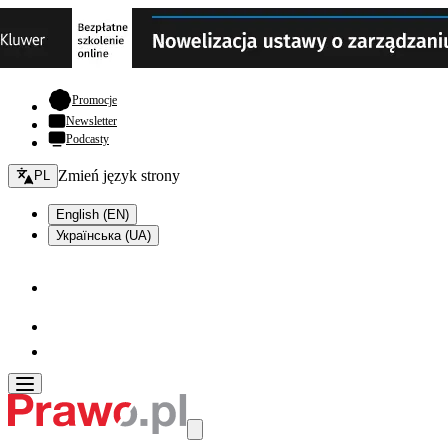
- otwiera się w nowej karcie
Promocje
Newsletter
Podcasty
Zmień język - bieżący:
Zmień język strony
PL
English (EN)
Українська (UA)