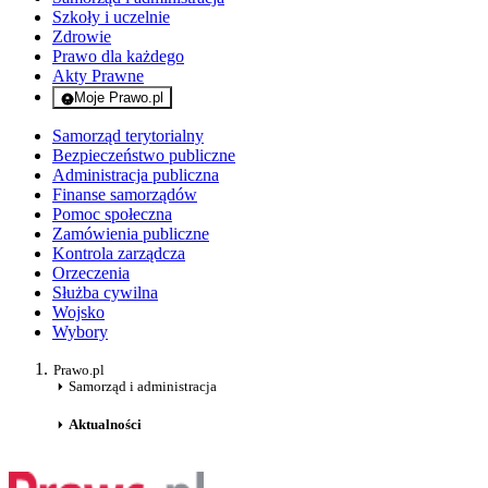
Szkoły i uczelnie
Zdrowie
Prawo dla każdego
Akty Prawne
Moje Prawo.pl
- rejestracja i logowanie do serwisu
Samorząd terytorialny
Bezpieczeństwo publiczne
Administracja publiczna
Finanse samorządów
Pomoc społeczna
Zamówienia publiczne
Kontrola zarządcza
Orzeczenia
Służba cywilna
Wojsko
Wybory
Prawo.pl
Samorząd i administracja
Aktualności