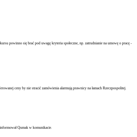
rsu powinno się brać pod uwagę kryteria społeczne, np. zatrudnianie na umowę o pracę -
Regulacje odnoszące się do rażąco niskiej ceny są obecnie niczym więcej jak łapanką na wykonawców. Brak jest klarownych reguł co przedstawić zamawiającemu i jak wyjaśnić realność oferowanej ceny by nie stracić zamówienia alarmują prawnicy na łamach Rzeczpospolitej.
 poinformował Qumak w komunikacie.