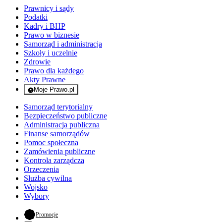
Prawnicy i sądy
Podatki
Kadry i BHP
Prawo w biznesie
Samorząd i administracja
Szkoły i uczelnie
Zdrowie
Prawo dla każdego
Akty Prawne
Moje Prawo.pl
- rejestracja i logowanie do serwisu
Samorząd terytorialny
Bezpieczeństwo publiczne
Administracja publiczna
Finanse samorządów
Pomoc społeczna
Zamówienia publiczne
Kontrola zarządcza
Orzeczenia
Służba cywilna
Wojsko
Wybory
- otwiera się w nowej karcie
Promocje