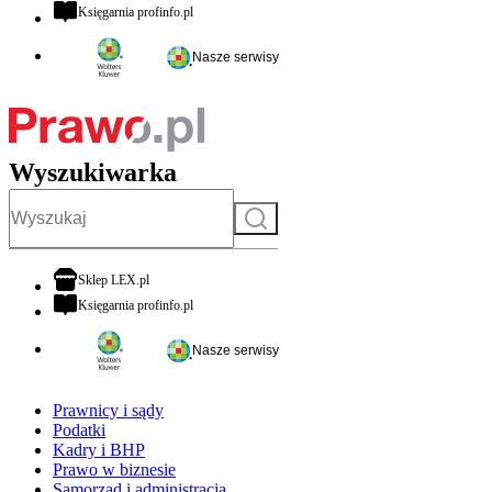
otwiera się w nowej karcie
Księgarnia profinfo.pl
Nasze serwisy
Wyszukiwarka
Szukaj
otwiera się w nowej karcie
Sklep LEX.pl
otwiera się w nowej karcie
Księgarnia profinfo.pl
Nasze serwisy
Prawnicy i sądy
Podatki
Kadry i BHP
Prawo w biznesie
Samorząd i administracja