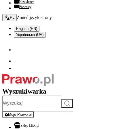
Newsletter
Podcasty
Zmień język - bieżący:
Zmień język strony
PL
English (EN)
Українська (UA)
Wyszukiwarka
Szukaj
Moje Prawo.pl
- rejestracja i logowanie do serwisu
otwiera się w nowej karcie
Sklep LEX.pl