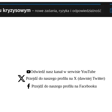
Odwiedź nasz kanał w serwisie YouTube
Youtube - otwiera się w nowej karcie
Przejdź do naszego profilu na X (dawniej Twitter)
X - otwiera się w nowej karcie
Przejdź do naszego profilu na Facebooku
Facebook - otwiera się w nowej karcie