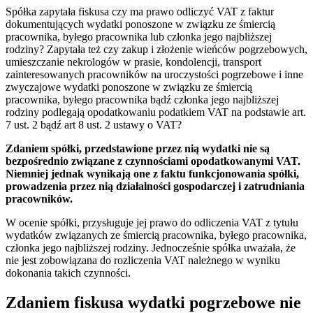
Spółka zapytała fiskusa czy ma prawo odliczyć VAT z faktur
dokumentujących wydatki ponoszone w związku ze śmiercią
pracownika, byłego pracownika lub członka jego najbliższej
rodziny? Zapytała też czy zakup i złożenie wieńców pogrzebowych,
umieszczanie nekrologów w prasie, kondolencji, transport
zainteresowanych pracowników na uroczystości pogrzebowe i inne
zwyczajowe wydatki ponoszone w związku ze śmiercią
pracownika, byłego pracownika bądź członka jego najbliższej
rodziny podlegają opodatkowaniu podatkiem VAT na podstawie art.
7 ust. 2 bądź art 8 ust. 2 ustawy o VAT?
Zdaniem spółki, przedstawione przez nią wydatki nie są
bezpośrednio związane z czynnościami opodatkowanymi VAT.
Niemniej jednak wynikają one z faktu funkcjonowania spółki,
prowadzenia przez nią działalności gospodarczej i zatrudniania
pracowników.
W ocenie spółki, przysługuje jej prawo do odliczenia VAT z tytułu
wydatków związanych ze śmiercią pracownika, byłego pracownika,
członka jego najbliższej rodziny. Jednocześnie spółka uważała, że
nie jest zobowiązana do rozliczenia VAT należnego w wyniku
dokonania takich czynności.
Zdaniem fiskusa wydatki pogrzebowe nie