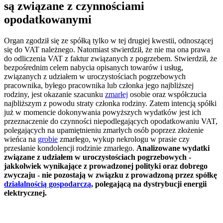
są związane z czynnościami
opodatkowanymi
Organ zgodził się ze spółką tylko w tej drugiej kwestii, odnoszącej
się do VAT należnego. Natomiast stwierdził, że nie ma ona prawa
do odliczenia VAT z faktur związanych z pogrzebem. Stwierdził, że
bezpośrednim celem nabycia opisanych towarów i usług,
związanych z udziałem w uroczystościach pogrzebowych
pracownika, byłego pracownika lub członka jego najbliższej
rodziny, jest okazanie szacunku
zmarłej
osobie oraz współczucia
najbliższym z powodu straty członka rodziny. Zatem intencją spółki
już w momencie dokonywania powyższych wydatków jest ich
przeznaczenie do czynności niepodlegających opodatkowaniu VAT,
polegających na upamiętnieniu zmarłych osób poprzez złożenie
wieńca na
grobie
zmarłego, wykup nekrologu w prasie czy
przesłanie kondolencji rodzinie zmarłego.
Analizowane wydatki
związane z udziałem w uroczystościach pogrzebowych -
jakkolwiek wynikające z prowadzonej polityki oraz dobrego
zwyczaju - nie pozostają w związku z prowadzoną przez spółkę
działalnością gospodarczą
, polegającą na dystrybucji energii
elektrycznej.