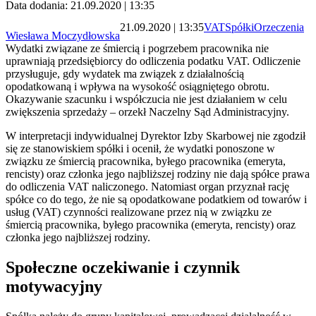
Data dodania: 21.09.2020 | 13:35
21.09.2020 | 13:35
VAT
Spółki
Orzeczenia
Wiesława Moczydłowska
Wydatki związane ze śmiercią i pogrzebem pracownika nie
uprawniają przedsiębiorcy do odliczenia podatku VAT. Odliczenie
przysługuje, gdy wydatek ma związek z działalnością
opodatkowaną i wpływa na wysokość osiągniętego obrotu.
Okazywanie szacunku i współczucia nie jest działaniem w celu
zwiększenia sprzedaży – orzekł Naczelny Sąd Administracyjny.
W interpretacji indywidualnej Dyrektor Izby Skarbowej nie zgodził
się ze stanowiskiem spółki i ocenił, że wydatki ponoszone w
związku ze śmiercią pracownika, byłego pracownika (emeryta,
rencisty) oraz członka jego najbliższej rodziny nie dają spółce prawa
do odliczenia VAT naliczonego. Natomiast organ przyznał rację
spółce co do tego, że nie są opodatkowane podatkiem od towarów i
usług (VAT) czynności realizowane przez nią w związku ze
śmiercią pracownika, byłego pracownika (emeryta, rencisty) oraz
członka jego najbliższej rodziny.
Społeczne oczekiwanie i czynnik
motywacyjny