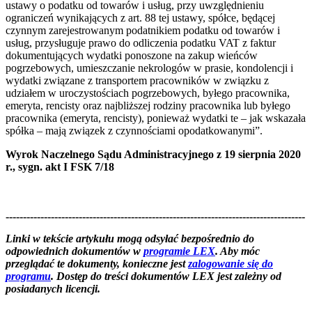
ustawy o podatku od towarów i usług, przy uwzględnieniu
ograniczeń wynikających z art. 88 tej ustawy, spółce, będącej
czynnym zarejestrowanym podatnikiem podatku od towarów i
usług, przysługuje prawo do odliczenia podatku VAT z faktur
dokumentujących wydatki ponoszone na zakup wieńców
pogrzebowych, umieszczanie nekrologów w prasie, kondolencji i
wydatki związane z transportem pracowników w związku z
udziałem w uroczystościach pogrzebowych, byłego pracownika,
emeryta, rencisty oraz najbliższej rodziny pracownika lub byłego
pracownika (emeryta, rencisty), ponieważ wydatki te – jak wskazała
spółka – mają związek z czynnościami opodatkowanymi”.
Wyrok Naczelnego Sądu Administracyjnego z 19 sierpnia 2020
r., sygn. akt I FSK 7/18
--------------------------------------------------------------------------------------
--------------------------------------------------------
Linki w tekście artykułu mogą odsyłać bezpośrednio do
odpowiednich dokumentów w
programie LEX
. Aby móc
przeglądać te dokumenty, konieczne jest
zalogowanie się do
programu
. Dostęp do treści dokumentów LEX jest zależny od
posiadanych licencji.