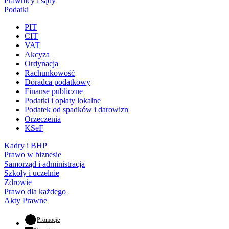
Prawnicy i sądy
Podatki
PIT
CIT
VAT
Akcyza
Ordynacja
Rachunkowość
Doradca podatkowy
Finanse publiczne
Podatki i opłaty lokalne
Podatek od spadków i darowizn
Orzeczenia
KSeF
Kadry i BHP
Prawo w biznesie
Samorząd i administracja
Szkoły i uczelnie
Zdrowie
Prawo dla każdego
Akty Prawne
- otwiera się w nowej karcie
Promocje