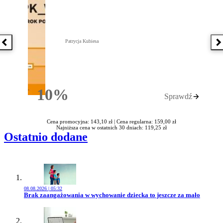
Patrycja Kubiesa
Poprzednia książka
N
10%
Sprawdź
Rabatu
Cena promocyjna: 143,10 zł |
Cena regularna: 159,00 zł
Najniższa cena w ostatnich 30 dniach: 119,25 zł
Ostatnio dodane
08.08.2026 | 05:32
Przejdź do artykułu:
Brak zaangażowania w wychowanie dziecka to jeszcze za mało