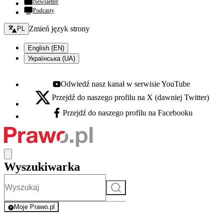
Newsletter
Podcasty
Zmień język - bieżący:
Zmień język strony
PL
English (EN)
Українська (UA)
Odwiedź nasz kanał w serwisie YouTube
Youtube - otwiera się w nowej karcie
Przejdź do naszego profilu na X (dawniej Twitter)
X - otwiera się w nowej karcie
Przejdź do naszego profilu na Facebooku
Facebook - otwiera się w nowej karcie
Wyszukiwarka
Szukaj
Moje Prawo.pl
- rejestracja i logowanie do serwisu