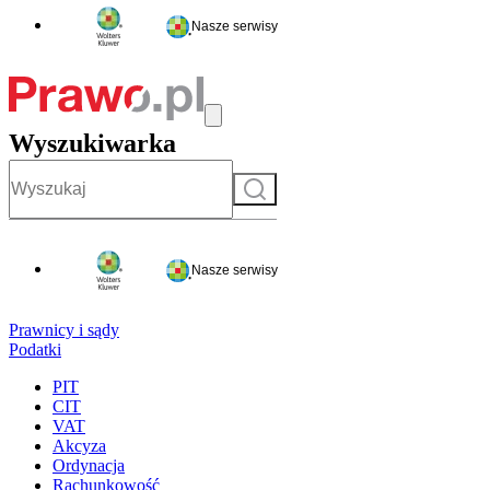
Nasze serwisy
Wyszukiwarka
Szukaj
Nasze serwisy
Prawnicy i sądy
Podatki
PIT
CIT
VAT
Akcyza
Ordynacja
Rachunkowość