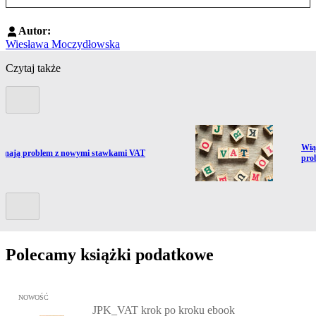
Autor:
Wiesława Moczydłowska
Czytaj także
Poprzedni slide
Prze
Wią
ź do artykułu:
 mają problem z nowymi stawkami VAT
pro
Kolejny slide
Polecamy książki podatkowe
Przejdź do: JPK_VAT krok po kroku ebook, Patrycja Kubiesa - otw
NOWOŚĆ
JPK_VAT krok po kroku ebook