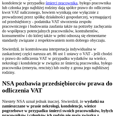
kondolencje w przypadku
śmierci pracownika
, byłego pracownika
lub członka jego najbliżej rodziny dają spółce prawo do odliczenia
kwot VAT naliczonego, bowiem wynikają one wyłącznie z
prowadzonej przez spółkę działalności gospodarczej, wymagającej
od przedsiębiorcy - podatnika VAT stworzenia zespołu
pracowniczego i budowania zaufania także na potrzeby zachęcania
do współpracy potencjalnych pracowników, kontrahentów,
konsumentów i do której także w pełni odnoszą się elementarne
standardy związane z respektowaniem norm dobrego obyczaju.
Stwierdził, że kontrolowana interpretacja indywidualna w
zaskarżonej części narusza art. 86 ust 1 ustawy o VAT - jeśli chodzi
o prawo do odliczenia VAT w przypadku wydatków na wieńce,
nekrologi i kondolencje w związku ze śmiercią pracownika, byłego
pracownika (emeryta, rencisty) lub osoby z grona jego najbliższej
rodziny.
NSA pozbawia przedsiębiorców prawa do
odliczenia VAT
Niestety NSA uznał jednak inaczej. Stwierdził, że
wydatki na
zamieszczane w prasie nekrologi, kondolencje, wieńce
pogrzebowe w przypadku śmierci swoich pracowników, byłych
pracowników i członków ich rodzin nie mają związku z