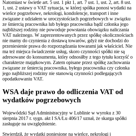
Natomiast w świetle art. 5 ust. 1 pkt 1, art. 7 ust. 1, ust. 2, art. 8 ust.
1, ust. 2 ustawy o VAT sytuacja, w której spółka ponosi wydatki na
wieńce pogrzebowe, nekrologi, kondolencje, transport i inne
związane z udziałem w uroczystościach pogrzebowych w związku
ze śmiercią pracownika lub byłego pracownika bądź członka jego
najbliższej rodziny nie powoduje powstania obowiązku naliczania
VAT należnego. W zaprezentowanych przez spółkę okolicznościach
nie mamy do czynienia z dostawą towarów, gdyż nie dochodzi do
przeniesienie prawa do rozporządzania towarami jak właściciel. Nie
ma też miejsca świadczenie usług, skoro czynności spółki nie są
adresowane do konsumenta, który odnosiłby z tego tytułu korzyść o
charakterze majątkowym. Zatem opisane przez spółkę zachowania
związane ze śmiercią pracownika, byłego pracownika czy członka
jego najbliższej rodziny nie stanowią czynności podlegających
opodatkowaniu VAT.
WSA daje prawo do odliczenia VAT od
wydatków pogrzebowych
Wojewódzki Sąd Administracyjny w Lublinie w wyroku z 30
sierpnia 2017 r. sygn. akt I SA/Lu 406/17 uznał, że skarga spółki
zasługuje na uwzględnienie.
Stwierdził, że wydatki poniesione na wieńce, nekrologi i