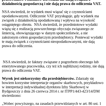
działalnością gospodarczą i nie dają prawa do odliczenia VAT.
NSA stwierdził, że wydatek musi wiązać się z czynnościami
opodatkowanymi. Odliczenie VAT przysługuje, gdy wydatek ma
związek z działalnością opodatkowaną i wpływa na wysokość
osiągniętego obrotu. NSA stwierdził, że przedmiotowe wydatki
wiążą się z realizacją powszechnego obyczaju związanego ze
śmiercią, obowiązującego w danym społeczeństwie, a nie
założonym celem gospodarczym przedsiębiorcy. Ponieważ wydatki
te mają związek z czynnościami nieopodatkowanymi, nie dają
prawa do odliczenia.
NSA stwierdził, że faktury związane z pogrzebem obecnego lub
emerytowanego pracownika, czy też ich najbliższej rodziny, nie dają
prawa do odliczenia VAT.
Wyrok jest niekorzystny dla przedsiębiorców.
Zdarzały się
bowiem korzystne interpretacje organów skarbowych, przykładowo
w interpretacji indywidualnej dyrektora Izby Skarbowej w
Bydgoszczy z dnia 26 czerwca 2014 r. nr ITPP1/443-423/14/DM
stwierdzono:
„Wobec powyższego, na zasadach przewidzianych w art. 86 ust. 1