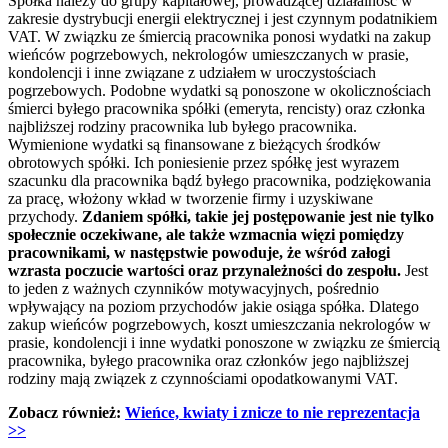
Spółka należy do grupy kapitałowej, prowadzącej działalność w
zakresie dystrybucji energii elektrycznej i jest czynnym podatnikiem
VAT. W związku ze śmiercią pracownika ponosi wydatki na zakup
wieńców pogrzebowych, nekrologów umieszczanych w prasie,
kondolencji i inne związane z udziałem w uroczystościach
pogrzebowych. Podobne wydatki są ponoszone w okolicznościach
śmierci byłego pracownika spółki (emeryta, rencisty) oraz członka
najbliższej rodziny pracownika lub byłego pracownika.
Wymienione wydatki są finansowane z bieżących środków
obrotowych spółki. Ich poniesienie przez spółkę jest wyrazem
szacunku dla pracownika bądź byłego pracownika, podziękowania
za pracę, włożony wkład w tworzenie firmy i uzyskiwane
przychody.
Zdaniem spółki, takie jej postępowanie jest nie tylko
społecznie oczekiwane, ale także wzmacnia więzi pomiędzy
pracownikami, w następstwie powoduje, że wśród załogi
wzrasta poczucie wartości oraz przynależności do zespołu.
Jest
to jeden z ważnych czynników motywacyjnych, pośrednio
wpływający na poziom przychodów jakie osiąga spółka. Dlatego
zakup wieńców pogrzebowych, koszt umieszczania nekrologów w
prasie, kondolencji i inne wydatki ponoszone w związku ze śmiercią
pracownika, byłego pracownika oraz członków jego najbliższej
rodziny mają związek z czynnościami opodatkowanymi VAT.
Zobacz również:
Wieńce, kwiaty i znicze to nie reprezentacja
>>