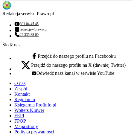
Redakcja serwisu Prawo.pl
801 04 45 45
Numer telefonu:
redakcja@prawo.pl
Adres email:
22 535 88 00
Numer telefonu:
Śledź nas
Przejdź do naszego profilu na Facebooku
facebook - otwiera się w nowej karcie
Przejdź do naszego profilu na X (dawniej Twitter)
x - otwiera się w nowej karcie
Odwiedź nasz kanał w serwisie YouTube
youtube - otwiera się w nowej karcie
O nas
Zespół
Kontakt
Regulamin
Księgarnia Profinfo.pl
Wolters Kluwer
FEPI
FPOP
Mapa strony
Polityka prywatności