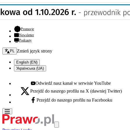
- otwiera się w nowej karcie
Promocje
Newsletter
Podcasty
Zmień język - bieżący:
Zmień język strony
PL
English (EN)
Українська (UA)
Odwiedź nasz kanał w serwisie YouTube
Youtube - otwiera się w nowej karcie
Przejdź do naszego profilu na X (dawniej Twitter)
X - otwiera się w nowej karcie
Przejdź do naszego profilu na Facebooku
Facebook - otwiera się w nowej karcie