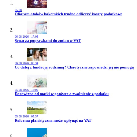
05:08
Przejdź do artykułu:
Ofiarom ataków hakerskich trudno odliczyć koszty podatkowe
06.08.2026 | 17:05
Przejdź do artykułu:
Senat za poprawkami do zmian w VAT
06.08.2026 | 05:34
Przejdź do artykułu:
Co dalej z fundacją rodzinną? Chaotyczne zapowiedzi jej nie pomogą
05.08.2026 | 18:02
Przejdź do artykułu:
Darowizna od matki w gotówce a zwolnienie z podatku
05.08.2026 | 05:37
Przejdź do artykułu:
Reforma planistyczna może wpłynąć na VAT