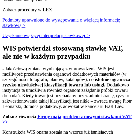
Zobacz procedury w LEX:
Podmioty uprawnione do występowania o wiążącą informację
stawkową >
Uzyskanie wiążącej interpretacji stawkowej >
WIS potwierdzi stosowaną stawkę VAT,
ale nie w każdym przypadku
- Jakościową zmianą wynikającą z wprowadzenia WIS jest
możliwość przedstawienia organowi dodatkowych materiałów (w
szczególności fotografii, planów, katalogów),
co istotnie ogranicza
ryzyko niewłaściwej klasyfikacji towaru lub usługi.
Dodatkowo
instytucja ta umożliwia również organom zażądanie próbki towaru
do badań. Kiedy towar jest przebadany przez administrację, ryzyko
zakwestionowania takiej klasyfikacji jest nikłe – zwraca uwagę Piotr
Leonarski, doradca podatkowy, adwokat w kancelarii B2R Law.
Zobacz również:
Firmy mają problem z nowymi stawkami VAT
>>
Konstrukcja WIS oparta została na wzorze już istniejących