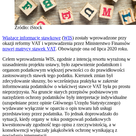
Źródło: iStock
Wiążące informacje stawkowe
(
WIS
) zostały wprowadzone przy
okazji reformy VAT i wprowadzenia przez Ministerstwo Finansów
nowej matrycy stawek VAT
. Obowiązuje ona od lipca 2020 roku.
Celem wprowadzenia WIS, zgodnie z intencją resortu wyrażoną w
uzasadnieniu projektu ustawy, było zapewnienie podatnikom i
organom podatkowym większej pewności co do prawidłowości
zastosowanych stawek tego podatku. Kierunek zmian był
zdecydowanie słuszny, bo wcześniejsza praktyka w zakresie
informowania podatników o właściwej stawce VAT była po prostu
nieprzejrzysta. Na gruncie starych przepisów podstawowym
narzędziem ochrony podatników były interpretacje indywidualne
(uzupełniane przez opinie Głównego Urzędu Statystycznego)
wydawane wyłącznie w oparciu o opis towaru lub usługi
przedstawiony przez podatnika. To jednak doprowadzało do
sytuacji, kiedy organy w toku postępowań podatkowych
kwestionowały zgodność tego opisu z rzeczywistością, a w
konsekwencji wyłączały jakąkolwiek ochronę wynikającą z
posiadania interpretacji.