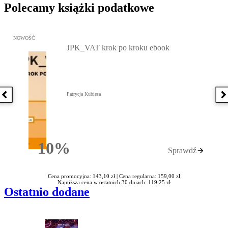
Polecamy książki podatkowe
Przejdź do: JPK_VAT krok po kroku ebook, Patrycja Kubiesa - otw
NOWOŚĆ
JPK_VAT krok po kroku ebook
Patrycja Kubiesa
Poprzednia książka
N
10%
Sprawdź
Rabatu
Cena promocyjna: 143,10 zł |
Cena regularna: 159,00 zł
Najniższa cena w ostatnich 30 dniach: 119,25 zł
Ostatnio dodane