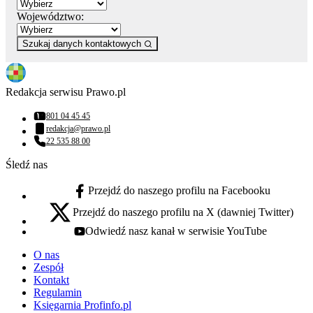
Województwo:
Szukaj danych kontaktowych
Redakcja serwisu Prawo.pl
801 04 45 45
Numer telefonu:
redakcja@prawo.pl
Adres email:
22 535 88 00
Numer telefonu:
Śledź nas
Przejdź do naszego profilu na Facebooku
facebook - otwiera się w nowej karcie
Przejdź do naszego profilu na X (dawniej Twitter)
x - otwiera się w nowej karcie
Odwiedź nasz kanał w serwisie YouTube
youtube - otwiera się w nowej karcie
O nas
Zespół
Kontakt
Regulamin
Księgarnia Profinfo.pl