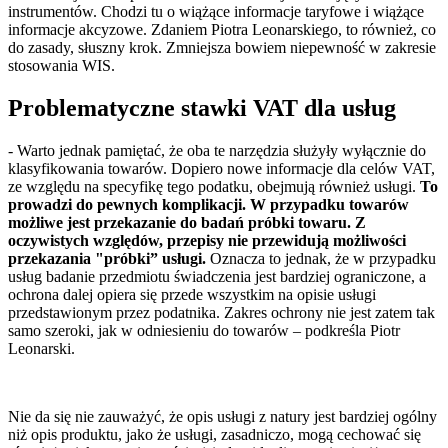
instrumentów. Chodzi tu o wiążące informacje taryfowe i wiążące
informacje akcyzowe. Zdaniem Piotra Leonarskiego, to również, co
do zasady, słuszny krok. Zmniejsza bowiem niepewność w zakresie
stosowania WIS.
Problematyczne stawki VAT dla usług
- Warto jednak pamiętać, że oba te narzędzia służyły wyłącznie do
klasyfikowania towarów. Dopiero nowe informacje dla celów VAT,
ze względu na specyfikę tego podatku, obejmują również usługi.
To
prowadzi do pewnych komplikacji. W przypadku towarów
możliwe jest przekazanie do badań próbki towaru. Z
oczywistych względów, przepisy nie przewidują możliwości
przekazania "próbki” usługi.
Oznacza to jednak, że w przypadku
usług badanie przedmiotu świadczenia jest bardziej ograniczone, a
ochrona dalej opiera się przede wszystkim na opisie usługi
przedstawionym przez podatnika. Zakres ochrony nie jest zatem tak
samo szeroki, jak w odniesieniu do towarów – podkreśla Piotr
Leonarski.
Nie da się nie zauważyć, że opis usługi z natury jest bardziej ogólny
niż opis produktu, jako że usługi, zasadniczo, mogą cechować się