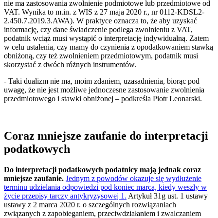
nie ma zastosowania zwolnienie podmiotowe lub przedmiotowe od
VAT. Wynika to m.in. z WIS z 27 maja 2020 r., nr 0112-KDSL2-
2.450.7.2019.3.AWA). W praktyce oznacza to, że aby uzyskać
informację, czy dane świadczenie podlega zwolnieniu z VAT,
podatnik wciąż musi wystąpić o interpretację indywidualną. Zatem
w celu ustalenia, czy mamy do czynienia z opodatkowaniem stawką
obniżoną, czy też zwolnieniem przedmiotowym, podatnik musi
skorzystać z dwóch różnych instrumentów.
- Taki dualizm nie ma, moim zdaniem, uzasadnienia, biorąc pod
uwagę, że nie jest możliwe jednoczesne zastosowanie zwolnienia
przedmiotowego i stawki obniżonej – podkreśla Piotr Leonarski.
Coraz mniejsze zaufanie do interpretacji
podatkowych
Do interpretacji podatkowych podatnicy mają jednak coraz
mniejsze zaufanie.
Jednym z powodów okazuje się wydłużenie
terminu udzielania odpowiedzi pod koniec marca, kiedy weszły w
życie przepisy tarczy antykryzysowej 1.
Artykuł 31g ust. 1 ustawy
ustawy z 2 marca 2020 r. o szczególnych rozwiązaniach
związanych z zapobieganiem, przeciwdziałaniem i zwalczaniem