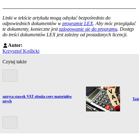
--------------------------------------------------------------------------------------
--------------------------------------------------------
Linki w tekście artykułu mogą odsyłać bezpośrednio do
odpowiednich dokumentów w
programie LEX
. Aby móc przeglądać
te dokumenty, konieczne jest
zalogowanie się do programu
. Dostęp
do treści dokumentów LEX jest zależny od posiadanych licencji.
Autor:
Krzysztof Koślicki
Czytaj także
Poprzedni slide
ź do artykułu:
matryca stawek VAT obniża ceny materiałów
Prze
Taj
nicznych
Kolejny slide