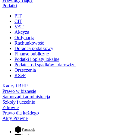
Prawnicy i sądy
Podatki
PIT
CIT
VAT
Akcyza
Ordynacja
Rachunkowość
Doradca podatkowy
Finanse publiczne
Podatki i opłaty lokalne
Podatek od spadków i darowizn
Orzeczenia
KSeF
Kadry i BHP
Prawo w biznesie
Samorząd i administracja
Szkoły i uczelnie
Zdrowie
Prawo dla każdego
Akty Prawne
- otwiera się w nowej karcie
Promocje