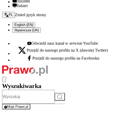
Newsletter
Podcasty
Zmień język - bieżący:
Zmień język strony
PL
English (EN)
Українська (UA)
Odwiedź nasz kanał w serwisie YouTube
Youtube - otwiera się w nowej karcie
Przejdź do naszego profilu na X (dawniej Twitter)
X - otwiera się w nowej karcie
Przejdź do naszego profilu na Facebooku
Facebook - otwiera się w nowej karcie
Wyszukiwarka
Szukaj
Moje Prawo.pl
- rejestracja i logowanie do serwisu