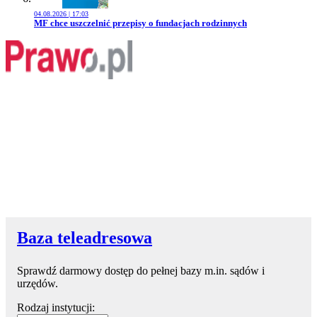
04.08.2026 | 17:03
Przejdź do artykułu:
MF chce uszczelnić przepisy o fundacjach rodzinnych
Baza teleadresowa
Sprawdź darmowy dostęp do pełnej bazy m.in. sądów i
urzędów.
Rodzaj instytucji: