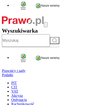
Nasze serwisy
Wyszukiwarka
Szukaj
Nasze serwisy
Prawnicy i sądy
Podatki
PIT
CIT
VAT
Akcyza
Ordynacja
Rachunkowość