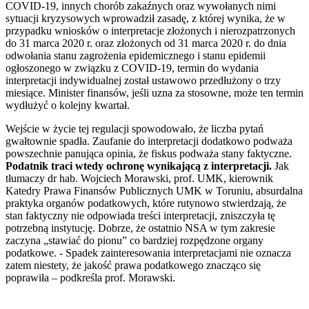
COVID-19, innych chorób zakaźnych oraz wywołanych nimi
sytuacji kryzysowych wprowadził zasadę, z której wynika, że w
przypadku wniosków o interpretacje złożonych i nierozpatrzonych
do 31 marca 2020 r. oraz złożonych od 31 marca 2020 r. do dnia
odwołania stanu zagrożenia epidemicznego i stanu epidemii
ogłoszonego w związku z COVID-19, termin do wydania
interpretacji indywidualnej został ustawowo przedłużony o trzy
miesiące. Minister finansów, jeśli uzna za stosowne, może ten termin
wydłużyć o kolejny kwartał.
Wejście w życie tej regulacji spowodowało, że liczba pytań
gwałtownie spadła. Zaufanie do interpretacji dodatkowo podważa
powszechnie panująca opinia, że fiskus podważa stany faktyczne.
Podatnik traci wtedy ochronę wynikającą z interpretacji.
Jak
tłumaczy dr hab. Wojciech Morawski, prof. UMK, kierownik
Katedry Prawa Finansów Publicznych UMK w Toruniu, absurdalna
praktyka organów podatkowych, które rutynowo stwierdzają, że
stan faktyczny nie odpowiada treści interpretacji, zniszczyła tę
potrzebną instytucję. Dobrze, że ostatnio NSA w tym zakresie
zaczyna „stawiać do pionu” co bardziej rozpędzone organy
podatkowe. - Spadek zainteresowania interpretacjami nie oznacza
zatem niestety, że jakość prawa podatkowego znacząco się
poprawiła – podkreśla prof. Morawski.