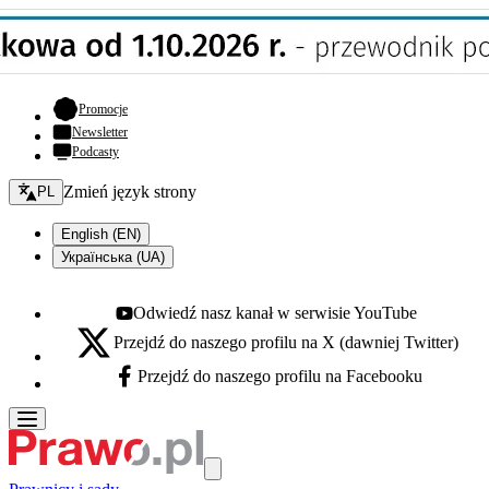
- otwiera się w nowej karcie
Promocje
Newsletter
Podcasty
Zmień język - bieżący:
Zmień język strony
PL
English (EN)
Українська (UA)
Odwiedź nasz kanał w serwisie YouTube
Youtube - otwiera się w nowej karcie
Przejdź do naszego profilu na X (dawniej Twitter)
X - otwiera się w nowej karcie
Przejdź do naszego profilu na Facebooku
Facebook - otwiera się w nowej karcie