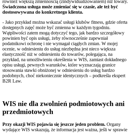
również większą zmiennością (zindywidualizowaniem) niż towary.
Świadczona usługa może zmieniać się w czasie, ale też być
dostosowywana do konkretnego klienta.
- Jako przykład można wskazać usługi klubów fitness, gdzie oferta
dostępnych zajęć może być zmienna w każdym tygodniu.
Wątpliwości zatem mogą dotyczyć tego, jak bardzo szczegółowy
powinien być opis usługi, żeby równocześnie zapewniał
podatnikowi ochronę i nie wymagał ciągłych zmian. W mojej
ocenie, w odniesieniu do usług niezbędna jest nieco większa
elastyczność niż w odniesieniu do towarów, polegająca, na
przykład, na umożliwieniu określenia w WIS, zamiast dokładnego
opisu usługi, pewnych warunków, które wyznaczają granice
stosowania stawki obniżonej w odniesieniu do usług bardzo
podobnych, choć niekoniecznie identycznych – podkreśla ekspert
B2R Law.
WIS nie dla zwolnień podmiotowych ani
przedmiotowych
Przy okazji WIS pojawia się jeszcze jeden problem.
Organy
wydające WIS wskazują, że informacja jest ważna, jeśli w sprawie