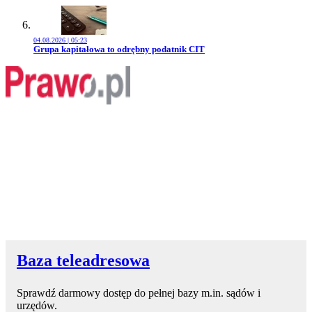
04.08.2026 | 05:23
Przejdź do artykułu:
Grupa kapitałowa to odrębny podatnik CIT
Baza teleadresowa
Sprawdź darmowy dostęp do pełnej bazy m.in. sądów i
urzędów.