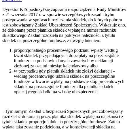
Dyrektor KIS posłużył się zapisami rozporządzenia Rady Ministrów
z 21 września 2017 r. w sprawie szczegółowych zasad i trybu
postępowania w sprawach rozliczania składek, do których poboru
jest zobowiązany Zakład Ubezpieczeń Społecznych. Wskazuje ono,
że dokonaną przez płatnika składek wpłatę na numer rachunku
składkowego Zakład rozdziela na pokrycie należności z tytułu
składek na poszczególne fundusze, z uwzględnieniem:
proporcjonalnego procentowego podziału wpłaty według
kwot składek przypadających do zapłaty na poszczególne
fundusze na podstawie danych zawartych w deklaracji
złożonej za ostatni miesiąc kalendarzowy albo
w przypadku gdy płatnik składek nie złożył deklaracji –
według procentowego udziału składek na poszczególne
fundusze w kwocie wpłaty, na podstawie stóp procentowych
składek na poszczególne fundusze dla płatnika składek
opłacającego składki na własne ubezpieczenia.
- Tym samym Zakład Ubezpieczeń Społecznych jest zobowiązany
rozdzielać dokonaną przez płatnika składek wpłatę na należności z
tytułu składek proporcjonalnie na poszczególne fundusze. Zatem
wpłata taka zostanie podzielona, a w konsekwencji składka na