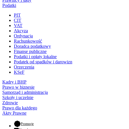
Prawnicy i sądy
Podatki
PIT
CIT
VAT
Akcyza
Ordynacja
Rachunkowość
Doradca podatkowy
Finanse publiczne
Podatki i opłaty lokalne
Podatek od spadków i darowizn
Orzeczenia
KSeF
Kadry i BHP
Prawo w biznesie
Samorząd i administracja
Szkoły i uczelnie
Zdrowie
Prawo dla każdego
Akty Prawne
- otwiera się w nowej karcie
Promocje