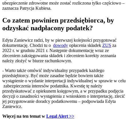
ubezpieczenie zdrowotne może zostać rozliczona tylko częściowo –
zaznacza Patrycja Kubiesa.
Co zatem powinien przedsiębiorca, by
odzyskać nadpłacony podatek?
Edyta Zaniewicz radzi, by w pierwszej kolejności przygotować
dokumentację. Chodzi tu o
dowody
opłacenia składek
ZUS
za
2022 r. w grudniu 2021 r. Następnie dokumentację wraz ze
zleceniem zaksięgowania składek i zleceniem korekty zeznania
należy złożyć w biurze rachunkowym.
- Warto także omówić indywidualny przypadek każdego
przedsiębiorcy. Być może zasadne będzie bowiem także
wystąpienie o wydanie interpretacji indywidualnej w sprawie w celu
zabezpieczenia interesów podatnika. Kwestię tę należy
przedyskutować z opiekunem księgowym, a w przypadku podjęcia
decyzji o zasadności wystąpienia z wnioskiem o interpretację, zlecić
jej przygotowanie doradcy podatkowemu – podpowiada Edyta
Zaniewicz.
Więcej na ten temat w
Legal Alert >>