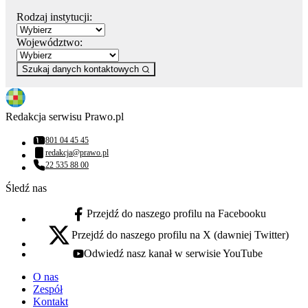
Rodzaj instytucji:
Województwo:
Szukaj danych kontaktowych
Redakcja serwisu Prawo.pl
801 04 45 45
Numer telefonu:
redakcja@prawo.pl
Adres email:
22 535 88 00
Numer telefonu:
Śledź nas
Przejdź do naszego profilu na Facebooku
facebook - otwiera się w nowej karcie
Przejdź do naszego profilu na X (dawniej Twitter)
x - otwiera się w nowej karcie
Odwiedź nasz kanał w serwisie YouTube
youtube - otwiera się w nowej karcie
O nas
Zespół
Kontakt