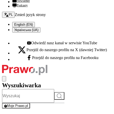
Newsletter
Podcasty
Zmień język - bieżący:
Zmień język strony
PL
English (EN)
Українська (UA)
Odwiedź nasz kanał w serwisie YouTube
Youtube - otwiera się w nowej karcie
Przejdź do naszego profilu na X (dawniej Twitter)
X - otwiera się w nowej karcie
Przejdź do naszego profilu na Facebooku
Facebook - otwiera się w nowej karcie
Wyszukiwarka
Szukaj
Moje Prawo.pl
- rejestracja i logowanie do serwisu