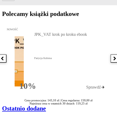
Polecamy książki podatkowe
Przejdź do: JPK_VAT krok po kroku ebook, Patrycja Kubiesa - otw
NOWOŚĆ
JPK_VAT krok po kroku ebook
Patrycja Kubiesa
Poprzednia książka
N
10%
Sprawdź
Rabatu
Cena promocyjna: 143,10 zł |
Cena regularna: 159,00 zł
Najniższa cena w ostatnich 30 dniach: 119,25 zł
Ostatnio dodane