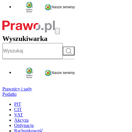
Nasze serwisy
Wyszukiwarka
Szukaj
Nasze serwisy
Prawnicy i sądy
Podatki
PIT
CIT
VAT
Akcyza
Ordynacja
Rachunkowość