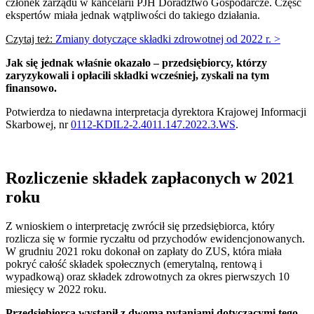
członek zarządu w kancelarii PJH Doradztwo Gospodarcze. Część
ekspertów miała jednak wątpliwości do takiego działania.
Czytaj też:
Zmiany dotyczące składki zdrowotnej od 2022 r. >
Jak się jednak właśnie okazało – przedsiębiorcy, którzy
zaryzykowali i opłacili składki wcześniej, zyskali na tym
finansowo.
Potwierdza to niedawna interpretacja dyrektora Krajowej Informacji
Skarbowej, nr
0112-KDIL2-2.4011.147.2022.3.WS
.
Rozliczenie składek zapłaconych w 2021
roku
Z wnioskiem o interpretację zwrócił się przedsiębiorca, który
rozlicza się w formie ryczałtu od przychodów ewidencjonowanych.
W grudniu 2021 roku dokonał on zapłaty do ZUS, która miała
pokryć całość składek społecznych (emerytalną, rentową i
wypadkową) oraz składek zdrowotnych za okres pierwszych 10
miesięcy w 2022 roku.
Przedsiębiorca wystąpił z dwoma pytaniami dotyczącymi tego,