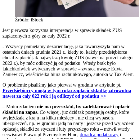
Źródło: iStock
Jest pierwsza korzystna interpretacja w sprawie składek ZUS
zapłaconych z góry za cały 2022 r.
- Wszyscy pamiętamy dezorientację, jaka towarzyszyła nam w
ostatnich dniach grudnia 2021 r., kiedy to, każdy przedsiębiorca
chciał zapłacić jak najwyższą kwotę ZUS (nawet na poczet całego
2022 r.), by móc odliczyć ją od podatku. Wtedy brak było
jakichkolwiek wytycznych w sprawie – zwraca uwagę Edyta
Zaniewicz, właścicielka biura rachunkowego, autorka w Tax Alert.
O problemie pisaliśmy jako pierwsi w grudniu w artykule pt.
Przedsiębiorcy mogą w tym roku zapłacić składkę zdrowotną
nawet za cały 022 rok i ją odliczyć od podatku >>
– Moim zdaniem
nie ma przeszkód, by zadeklarować i opłacić
składki na zapas.
Co więcej, już dziś tak postępują osoby, które
wyjeżdżają z kraju na kilka miesięcy i nie chcą wypaść z
ubezpieczeń, np. w grudniu jadą na narty i jeszcze przed wyjazdem
opłacają składki za styczeń i luty przyszłego roku – mówił wtedy
serwisowi Prawo.pl Przemysław Hinc,
doradca podatkowy
i