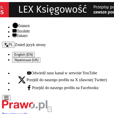
- otwiera się w nowej karcie
Promocje
Newsletter
Podcasty
Zmień język - bieżący:
Zmień język strony
PL
English (EN)
Українська (UA)
Odwiedź nasz kanał w serwisie YouTube
Youtube - otwiera się w nowej karcie
Przejdź do naszego profilu na X (dawniej Twitter)
X - otwiera się w nowej karcie
Przejdź do naszego profilu na Facebooku
Facebook - otwiera się w nowej karcie