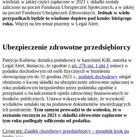
wiedział, w jakiej części zapłacone w 2021 r. składki zostały
zaliczone na poczet Funduszu Ubezpieczeń Społecznych, a w jakiej
na poczet Funduszu Ubezpieczeń Zdrowotnych.
Jednak w wielu
przypadkach będzie to wiadome dopiero pod koniec bieżącego
roku.
Więcej na ten temat piszemy w Legal Alert.
Ubezpieczenie zdrowotne przedsiębiorcy
Patrycja Kubiesa, doradca podatkowy w kancelarii KiB, autorka w
Legal Alert, tłumaczy, że zgodnie z
art. 27b ust. 1 pkt 1
ustawy o
podatku dochodowym od osób fizycznych w brzmieniu
obowiązującym do 31 grudnia 2021 r.,
podatek dochodowy
ulegał
obniżeniu o kwotę składki na ubezpieczenie zdrowotne opłaconej w
roku podatkowym bezpośrednio przez podatnika zgodnie z
przepisami o świadczeniach opieki zdrowotnej finansowanych ze
środków publicznych. Ustawa wskazywała także, że wysokość
wydatków ustalało się na podstawie dokumentów stwierdzających
ich poniesienie.
Tym samym prowadzi to do wniosku, że w
zeznaniu rocznym za 2021 r. składki zdrowotne zapłacone w
tym roku podlegały odliczeniu od podatku.
Czytaj też:
Zasiłek chorobowy przedsiębiorcy – poradnik krok po
kroku >>>