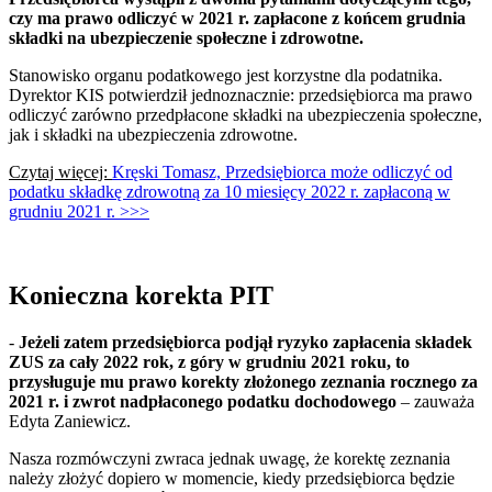
czy ma prawo odliczyć w 2021 r. zapłacone z końcem grudnia
składki na ubezpieczenie społeczne i zdrowotne.
Stanowisko organu podatkowego jest korzystne dla podatnika.
Dyrektor KIS potwierdził jednoznacznie: przedsiębiorca ma prawo
odliczyć zarówno przedpłacone składki na ubezpieczenia społeczne,
jak i składki na ubezpieczenia zdrowotne.
Czytaj więcej:
Kręski Tomasz, Przedsiębiorca może odliczyć od
podatku składkę zdrowotną za 10 miesięcy 2022 r. zapłaconą w
grudniu 2021 r. >>>
Konieczna korekta PIT
-
Jeżeli zatem przedsiębiorca podjął ryzyko zapłacenia składek
ZUS za cały 2022 rok, z góry w grudniu 2021 roku, to
przysługuje mu prawo korekty złożonego zeznania rocznego za
2021 r. i zwrot nadpłaconego podatku dochodowego
– zauważa
Edyta Zaniewicz.
Nasza rozmówczyni zwraca jednak uwagę, że korektę zeznania
należy złożyć dopiero w momencie, kiedy przedsiębiorca będzie