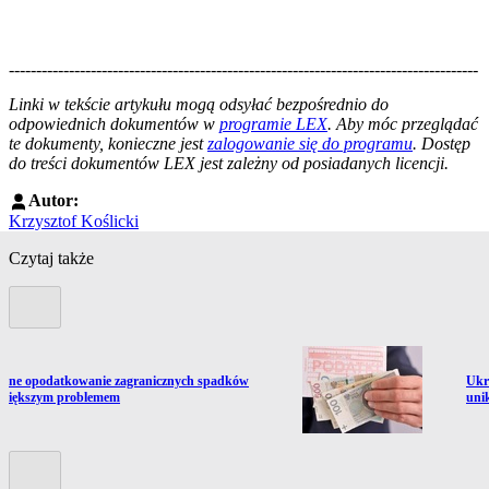
--------------------------------------------------------------------------------------
--------------------------------------------------------
Linki w tekście artykułu mogą odsyłać bezpośrednio do
odpowiednich dokumentów w
programie LEX
. Aby móc przeglądać
te dokumenty, konieczne jest
zalogowanie się do programu
. Dostęp
do treści dokumentów LEX jest zależny od posiadanych licencji.
Autor:
Krzysztof Koślicki
Czytaj także
Poprzedni slide
ź do artykułu:
Prze
jne opodatkowanie zagranicznych spadków
Ukr
 większym problemem
uni
Kolejny slide