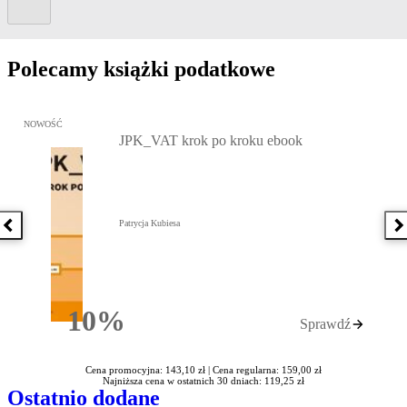
Polecamy książki podatkowe
Przejdź do: JPK_VAT krok po kroku ebook, Patrycja Kubiesa - otw
NOWOŚĆ
JPK_VAT krok po kroku ebook
Patrycja Kubiesa
Poprzednia książka
N
10%
Sprawdź
Rabatu
Cena promocyjna: 143,10 zł |
Cena regularna: 159,00 zł
Najniższa cena w ostatnich 30 dniach: 119,25 zł
Ostatnio dodane