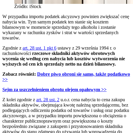
Źródło: iStock
W przypadku importu podatek akcyzowy powinien zwiększać cenę
nabycia win. Tym samym podatek ten stanie się kosztem
bilansowym w momencie sprzedaży tego alkoholu i zostanie
wykazany w rachunku zysków i strat w wartości sprzedanych
towarów.
Zgodnie z
art. 28 ust. 1 pkt 6
ustawy z 29 września 1994 r. o
rachunkowości
rzeczowe składniki aktywów obrotowych
wycenia się według cen nabycia lub kosztów wytworzenia nie
wyższych od cen ich sprzedaży netto na dzień bilansowy.
Zobacz również:
Dobre piwo obroni się samo, także podatkowo
>>
Sejm za uszczelnieniem obrotu olejem opałowym
>>
Z kolei zgodnie z
art. 28 ust. 2
u.o.r. cena nabycia to cena zakupu
składnika aktywów, obejmująca kwotę należną sprzedającemu, bez
podlegających odliczeniu podatku od towarów i usług oraz podatku
akcyzowego, a w przypadku importu powiększona o obciążenia o
charakterze publicznoprawnym oraz powiększona o koszty
bezpośrednio związane z zakupem i przystosowaniem składnika
aktywów do stanu zdatnego do używania lub wprowadzenia do