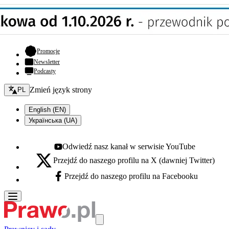
- otwiera się w nowej karcie
Promocje
Newsletter
Podcasty
Zmień język - bieżący:
Zmień język strony
PL
English (EN)
Українська (UA)
Odwiedź nasz kanał w serwisie YouTube
Youtube - otwiera się w nowej karcie
Przejdź do naszego profilu na X (dawniej Twitter)
X - otwiera się w nowej karcie
Przejdź do naszego profilu na Facebooku
Facebook - otwiera się w nowej karcie