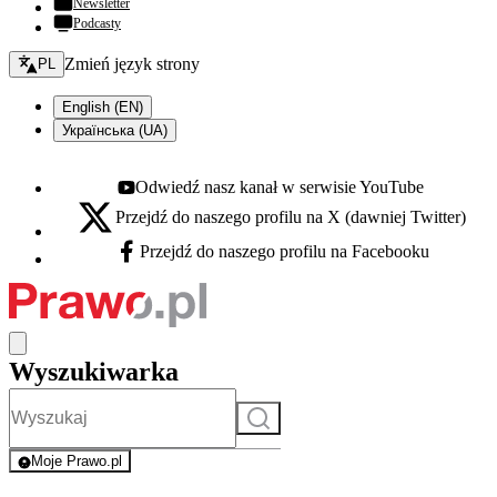
Newsletter
Podcasty
Zmień język - bieżący:
Zmień język strony
PL
English (EN)
Українська (UA)
Odwiedź nasz kanał w serwisie YouTube
Youtube - otwiera się w nowej karcie
Przejdź do naszego profilu na X (dawniej Twitter)
X - otwiera się w nowej karcie
Przejdź do naszego profilu na Facebooku
Facebook - otwiera się w nowej karcie
Wyszukiwarka
Szukaj
Moje Prawo.pl
- rejestracja i logowanie do serwisu