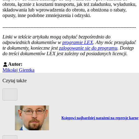
obrotu, łącznie z kosztami transportu, jak też załadunku, wyładunku,
składowania lub wprowadzenia do obrotu, a obniżona o rabaty,
opusty, inne podobne zmniejszenia i odzyski.
--------------------------------------------------------------------------------------
--------------------------------------------------------
Linki w tekście artykułu mogą odsyłać bezpośrednio do
odpowiednich dokumentów w
programie LEX
. Aby móc przeglądać
te dokumenty, konieczne jest
zalogowanie się do programu
. Dostęp
do treści dokumentów LEX jest zależny od posiadanych licencji.
Autor:
Mikołaj Gientka
Czytaj także
Poprzedni slide
Przejdź do artykułu:
Księgowi najbardziej narażeni na represje karne
Kolejny slide