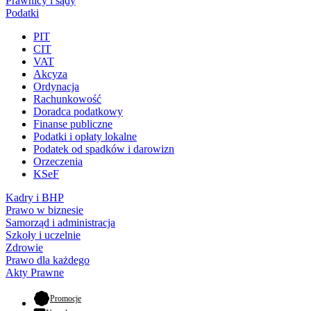
Prawnicy i sądy
Podatki
PIT
CIT
VAT
Akcyza
Ordynacja
Rachunkowość
Doradca podatkowy
Finanse publiczne
Podatki i opłaty lokalne
Podatek od spadków i darowizn
Orzeczenia
KSeF
Kadry i BHP
Prawo w biznesie
Samorząd i administracja
Szkoły i uczelnie
Zdrowie
Prawo dla każdego
Akty Prawne
- otwiera się w nowej karcie
Promocje