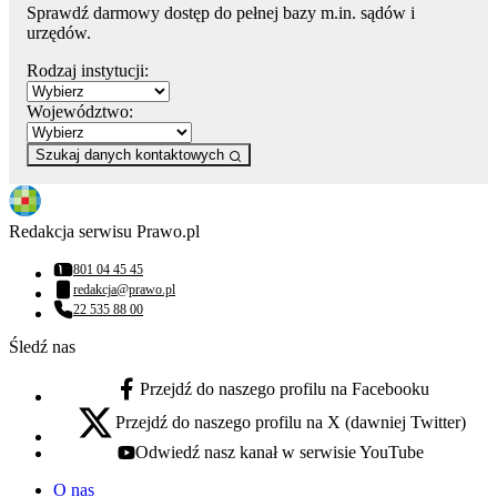
Sprawdź darmowy dostęp do pełnej bazy m.in. sądów i
urzędów.
Rodzaj instytucji:
Województwo:
Szukaj danych kontaktowych
Redakcja serwisu Prawo.pl
801 04 45 45
Numer telefonu:
redakcja@prawo.pl
Adres email:
22 535 88 00
Numer telefonu:
Śledź nas
Przejdź do naszego profilu na Facebooku
facebook - otwiera się w nowej karcie
Przejdź do naszego profilu na X (dawniej Twitter)
x - otwiera się w nowej karcie
Odwiedź nasz kanał w serwisie YouTube
youtube - otwiera się w nowej karcie
O nas