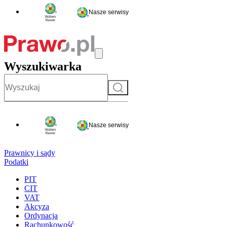
Nasze serwisy
Wyszukiwarka
Szukaj
Nasze serwisy
Prawnicy i sądy
Podatki
PIT
CIT
VAT
Akcyza
Ordynacja
Rachunkowość