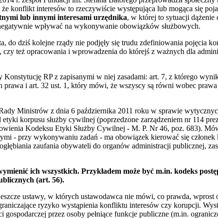
, że konflikt interesów to rzeczywiście występująca lub mogąca się po
nymi lub innymi interesami urzędnika
, w której to sytuacji dążenie
b negatywnie wpływać na wykonywanie obowiązków służbowych.
a, do dziś kolejne rządy nie podjęły się trudu zdefiniowania pojęcia ko
j, czy też opracowania i wprowadzenia do którejś z ważnych dla adminis
onstytucję RP z zapisanymi w niej zasadami: art. 7, z którego wyni
ch prawa i art. 32 ust. 1, który mówi, że wszyscy są równi wobec praw
Rady Ministrów z dnia 6 października 2011 roku w sprawie wytycznych
d etyki korpusu służby cywilnej (poprzedzone zarządzeniem nr 114 pre
nowienia Kodeksu Etyki Służby Cywilnej - M. P. Nr 46, poz. 683). M
rymi - przy wykonywaniu zadań - ma obowiązek kierować się członek k
ogłębiania zaufania obywateli do organów administracji publicznej, za
wymienić ich wszystkich. Przykładem może być m.in. kodeks postę
blicznych (art. 56).
jeszcze ustawy, w których ustawodawca nie mówi, co prawda, wprost o k
raniczające ryzyko wystąpienia konfliktu interesów czy korupcji. Wy
i gospodarczej przez osoby pełniące funkcje publiczne (m.in. ogranicz