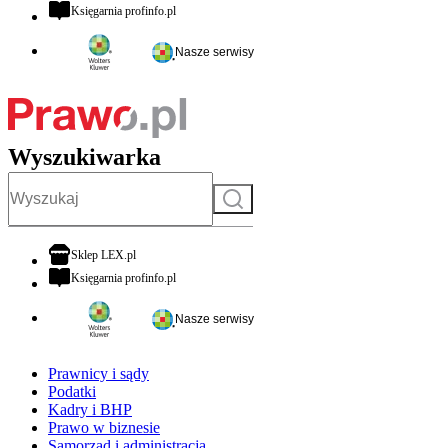
otwiera się w nowej karcie
Księgarnia profinfo.pl
Nasze serwisy
Wyszukiwarka
Szukaj
otwiera się w nowej karcie
Sklep LEX.pl
otwiera się w nowej karcie
Księgarnia profinfo.pl
Nasze serwisy
Prawnicy i sądy
Podatki
Kadry i BHP
Prawo w biznesie
Samorząd i administracja