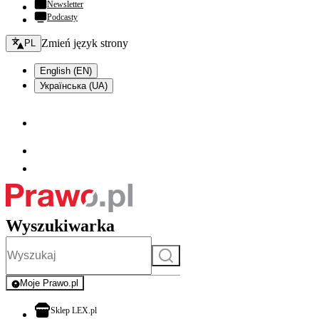
Newsletter
Podcasty
Zmień język - bieżący:
Zmień język strony
PL
English (EN)
Українська (UA)
Wyszukiwarka
Szukaj
Moje Prawo.pl
- rejestracja i logowanie do serwisu
otwiera się w nowej karcie
Sklep LEX.pl