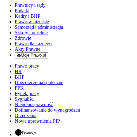
Prawnicy i sądy
Podatki
Kadry i BHP
Prawo w biznesie
Samorząd i administracja
Szkoły i uczelnie
Zdrowie
Prawo dla każdego
Akty Prawne
Moje Prawo.pl
- rejestracja i logowanie do serwisu
Prawo pracy
HR
BHP
Ubezpieczenia społeczne
PPK
Rynek pracy
Sygnaliści
Niepełnosprawność
Dofinansowanie do wynagrodzeń
Orzeczenia
Nowe uprawnienia PIP
- otwiera się w nowej karcie
Promocje