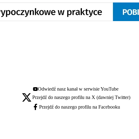
Odwiedź nasz kanał w serwisie YouTube
Youtube - otwiera się w nowej karcie
Przejdź do naszego profilu na X (dawniej Twitter)
X - otwiera się w nowej karcie
Przejdź do naszego profilu na Facebooku
Facebook - otwiera się w nowej karcie