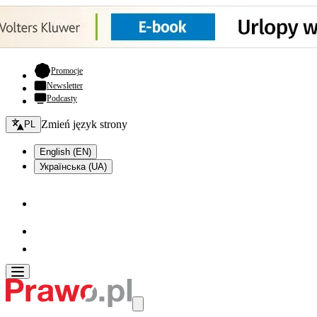
- otwiera się w nowej karcie
Promocje
Newsletter
Podcasty
Zmień język - bieżący:
Zmień język strony
PL
English (EN)
Українська (UA)