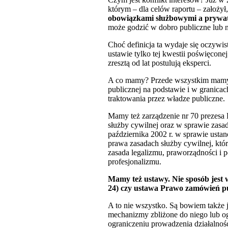
którym – dla celów raportu – założył
obowiązkami służbowymi a prywat
może godzić w dobro publiczne lu
Choć definicja ta wydaje się oczywist
ustawie tylko tej kwestii poświęcone
zresztą od lat postulują eksperci.
A co mamy? Przede wszystkim mamy K
publicznej na podstawie i w granica
traktowania przez władze publiczne.
Mamy też zarządzenie nr 70 prezesa 
służby cywilnej oraz w sprawie zasa
października 2002 r. w sprawie usta
prawa zasadach służby cywilnej, któ
zasada legalizmu, praworządności i p
profesjonalizmu.
Mamy też ustawy. Nie sposób jest 
24) czy ustawa Prawo zamówień pu
A to nie wszystko. Są bowiem także 
mechanizmy zbliżone do niego lub og
ograniczeniu prowadzenia działalnośc