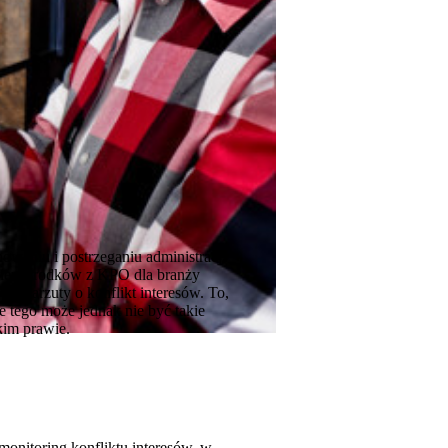
nowaniu i postrzeganiu administracji
aniem środków z KPO dla branży
ię zarzuty o konflikt interesów. To,
 tego może jednak nie być takie
kim prawie.
monitoring konfliktu interesów, w