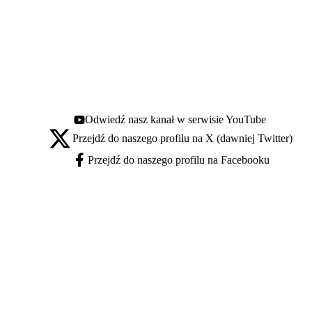
Odwiedź nasz kanał w serwisie YouTube
Youtube - otwiera się w nowej karcie
Przejdź do naszego profilu na X (dawniej Twitter)
X - otwiera się w nowej karcie
Przejdź do naszego profilu na Facebooku
Facebook - otwiera się w nowej karcie