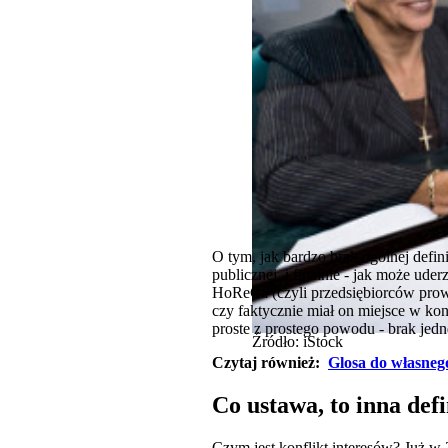
O tym, jak bardzo brak ogólnej defin
publicznej, i finalnie - jak może u
HoReCa (czyli przedsiębiorców prowad
czy faktycznie miał on miejsce w ko
proste z prostego powodu - brak jedn
Źródło: iStock
Czytaj również:
Glosa do własnego
Co ustawa, to inna defi
Czym jest konflikt interesów? Już w 