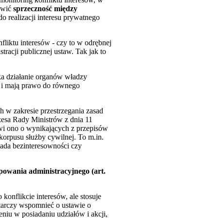
jawić
sprzeczność między
 do realizacji interesu prywatnego
nfliktu interesów - czy to w odrębnej
tracji publicznej ustaw. Tak jak to
ka działanie organów władzy
a i mają prawo do równego
 w zakresie przestrzegania zasad
zesa Rady Ministrów z dnia 11
ówi ono o wynikających z przepisów
orpusu służby cywilnej. To m.in.
sada bezinteresowności czy
powania administracyjnego (art.
onflikcie interesów, ale stosuje
starczy wspomnieć o ustawie o
eniu w posiadaniu udziałów i akcji,