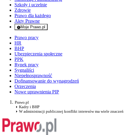
Szkoły i uczelnie
Zdrowie
Prawo dla każdego
Akty Prawne
Moje Prawo.pl
- rejestracja i logowanie do serwisu
Prawo pracy
HR
BHP
Ubezpieczenia społeczne
PPK
Rynek pracy
Sygnaliści
Niepełnosprawność
Dofinansowanie do wynagrodzeń
Orzeczenia
Nowe uprawnienia PIP
Prawo.pl
Kadry i BHP
W administracji publicznej konflikt interesów ma wiele znaczeń