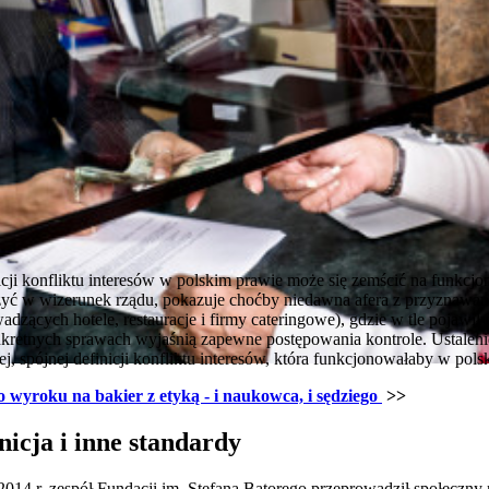
icji konfliktu interesów w polskim prawie może się zemścić na funkcjo
derzyć w wizerunek rządu, pokazuje choćby niedawna afera z przyznaw
zących hotele, restauracje i firmy cateringowe), gdzie w tle pojawiły s
nkretnych sprawach wyjaśnią zapewne postępowania kontrole. Ustalenie
ej, spójnej definicji konfliktu interesów, która funkcjonowałaby w pols
 wyroku na bakier z etyką - i naukowca, i sędziego
>>
nicja i inne standardy
2014 r. zespół Fundacji im. Stefana Batorego przeprowadził społeczny 