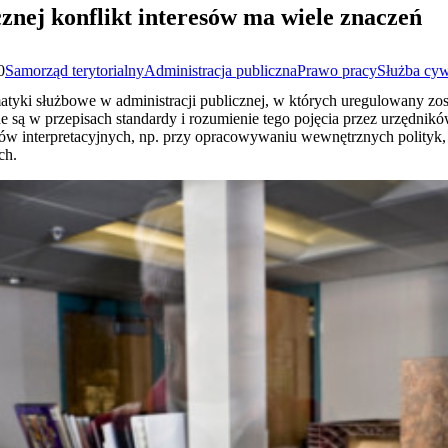
znej konflikt interesów ma wiele znaczeń
0
Samorząd terytorialny
Administracja publiczna
Prawo pracy
Służba cyw
matyki służbowe w administracji publicznej, w których uregulowany zost
żne są w przepisach standardy i rozumienie tego pojęcia przez urzędni
otów interpretacyjnych, np. przy opracowywaniu wewnętrznych polity
ch.