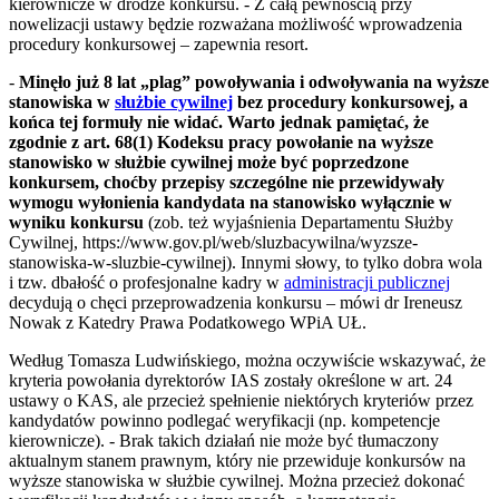
kierownicze w drodze konkursu. - Z całą pewnością przy
nowelizacji ustawy będzie rozważana możliwość wprowadzenia
procedury konkursowej – zapewnia resort.
-
Minęło już 8 lat „plag” powoływania i odwoływania na wyższe
stanowiska w
służbie cywilnej
bez procedury konkursowej, a
końca tej formuły nie widać. Warto jednak pamiętać, że
zgodnie z art. 68(1) Kodeksu pracy powołanie na wyższe
stanowisko w służbie cywilnej może być poprzedzone
konkursem, choćby przepisy szczególne nie przewidywały
wymogu wyłonienia kandydata na stanowisko wyłącznie w
wyniku konkursu
(zob. też wyjaśnienia Departamentu Służby
Cywilnej, https://www.gov.pl/web/sluzbacywilna/wyzsze-
stanowiska-w-sluzbie-cywilnej). Innymi słowy, to tylko dobra wola
i tzw. dbałość o profesjonalne kadry w
administracji publicznej
decydują o chęci przeprowadzenia konkursu – mówi dr Ireneusz
Nowak z Katedry Prawa Podatkowego WPiA UŁ.
Według Tomasza Ludwińskiego, można oczywiście wskazywać, że
kryteria powołania dyrektorów IAS zostały określone w art. 24
ustawy o KAS, ale przecież spełnienie niektórych kryteriów przez
kandydatów powinno podlegać weryfikacji (np. kompetencje
kierownicze). - Brak takich działań nie może być tłumaczony
aktualnym stanem prawnym, który nie przewiduje konkursów na
wyższe stanowiska w służbie cywilnej. Można przecież dokonać