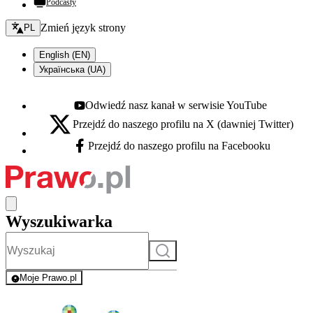
Podcasty
Zmień język - bieżący:
Zmień język strony
PL
English (EN)
Українська (UA)
Odwiedź nasz kanał w serwisie YouTube
Youtube - otwiera się w nowej karcie
Przejdź do naszego profilu na X (dawniej Twitter)
X - otwiera się w nowej karcie
Przejdź do naszego profilu na Facebooku
Facebook - otwiera się w nowej karcie
Wyszukiwarka
Szukaj
Moje Prawo.pl
- rejestracja i logowanie do serwisu