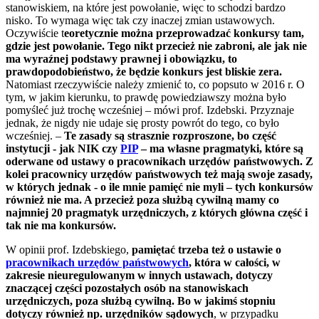
stanowiskiem, na które jest powołanie, więc to schodzi bardzo
nisko. To wymaga więc tak czy inaczej zmian ustawowych.
Oczywiście t
eoretycznie można przeprowadzać konkursy tam,
gdzie jest powołanie. Tego nikt przecież nie zabroni, ale jak nie
ma wyraźnej podstawy prawnej i obowiązku, to
prawdopodobieństwo, że będzie konkurs jest bliskie zera.
Natomiast rzeczywiście należy zmienić to, co popsuto w 2016 r. O
tym, w jakim kierunku, to prawdę powiedziawszy można było
pomyśleć już trochę wcześniej – mówi prof. Izdebski. Przyznaje
jednak, że nigdy nie udaje się prosty powrót do tego, co było
wcześniej. –
Te zasady są strasznie rozproszone, bo część
instytucji - jak NIK czy
PIP
– ma własne pragmatyki, które są
oderwane od ustawy o pracownikach urzędów państwowych. Z
kolei pracownicy urzędów państwowych też mają swoje zasady,
w których jednak - o ile mnie pamięć nie myli – tych konkursów
również nie ma. A przecież poza służbą cywilną mamy co
najmniej 20 pragmatyk urzędniczych, z których główna część i
tak nie ma konkursów.
W opinii prof. Izdebskiego,
pamiętać trzeba też o ustawie o
pracownikach urzędów państwowych
, która w całości, w
zakresie nieuregulowanym w innych ustawach, dotyczy
znaczącej części pozostałych osób na stanowiskach
urzędniczych, poza służbą cywilną. Bo w jakimś stopniu
dotyczy również np. urzędników sądowych
, w przypadku