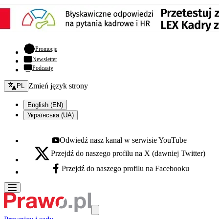
- otwiera się w nowej karcie
Promocje
Newsletter
Podcasty
Zmień język - bieżący:
Zmień język strony
PL
English (EN)
Українська (UA)
Odwiedź nasz kanał w serwisie YouTube
Youtube - otwiera się w nowej karcie
Przejdź do naszego profilu na X (dawniej Twitter)
X - otwiera się w nowej karcie
Przejdź do naszego profilu na Facebooku
Facebook - otwiera się w nowej karcie