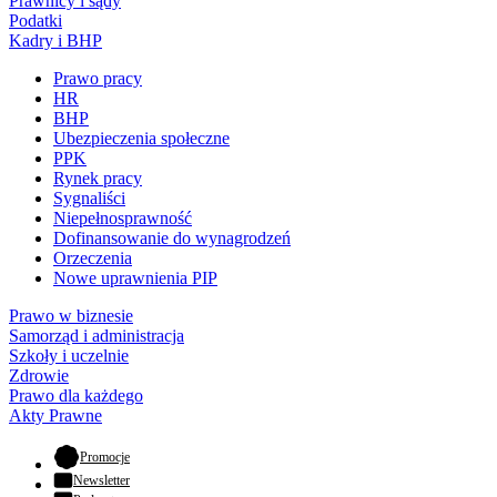
Prawnicy i sądy
Podatki
Kadry i BHP
Prawo pracy
HR
BHP
Ubezpieczenia społeczne
PPK
Rynek pracy
Sygnaliści
Niepełnosprawność
Dofinansowanie do wynagrodzeń
Orzeczenia
Nowe uprawnienia PIP
Prawo w biznesie
Samorząd i administracja
Szkoły i uczelnie
Zdrowie
Prawo dla każdego
Akty Prawne
- otwiera się w nowej karcie
Promocje
Newsletter