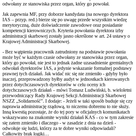
odwołany ze stanowiska przez organ, który go powołał.
Jak zapewnia MF, przy doborze kandydata (na nowego dyrektora
IAS – przyp. red.) bierze się po uwagę przede wszystkim wiedzę
merytoryczną, duże doświadczenie zawodowe oraz posiadanie
kompetencji kierowniczych. Kryteria powołania dyrektora izby
administracji skarbowej zostały jasno określone w art. 24 ustawy o
Krajowej Administracji Skarbowej.
- Bez wątpienia pracownik zatrudniony na podstawie powołania
może być w każdym czasie odwołany ze stanowiska przez organ,
który go powołał, nie jest to jednak żadne uzasadnienie gremialnych
odwołań dyrektorów IAS, a jedynie wskazanie formalnej podstawy
prawnej tych działań. Jak widać nic się nie zmieniło - gdyby było
inaczej, przeprowadzony byłby audyt w jednostkach kierowanych
przez dotychczasowych dyrektorów w celu oceny ich
dotychczasowych działań – mówi Tomasz Ludwiński, b. wieloletni
przewodniczący Rady Krajowej Sekcji Administracji Skarbowej
NSZZ „Solidarność”. I dodaje: - Jeżeli w taki sposób buduje się czy
naprawia administrację rządową, to niczemu dobremu to nie służy.
Inną kwestią pozostaje, że do tej pory w oficjalnych komunikatach
wskazywano na znakomite wyniki działań KAS - co w tym zakresie
się zatem zmieniło i dlaczego - w zasadzie z dnia na dzień -
odwołuje się ludzi, którzy za te dobre wyniki odpowiadali?
Całkowity brak logiki…