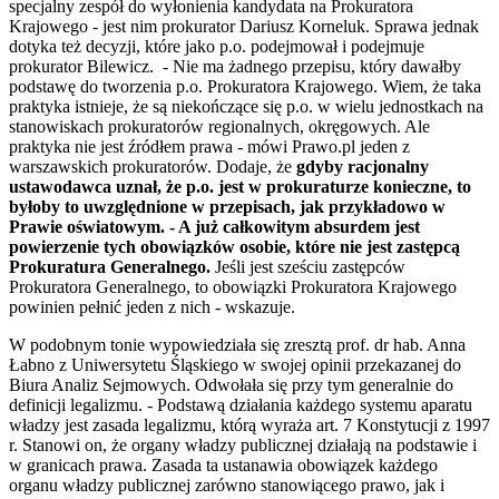
specjalny zespół do wyłonienia kandydata na Prokuratora
Krajowego - jest nim prokurator Dariusz Korneluk. Sprawa jednak
dotyka też decyzji, które jako p.o. podejmował i podejmuje
prokurator Bilewicz. - Nie ma żadnego przepisu, który dawałby
podstawę do tworzenia p.o. Prokuratora Krajowego. Wiem, że taka
praktyka istnieje, że są niekończące się p.o. w wielu jednostkach na
stanowiskach prokuratorów regionalnych, okręgowych. Ale
praktyka nie jest źródłem prawa - mówi Prawo.pl jeden z
warszawskich prokuratorów. Dodaje, że
gdyby racjonalny
ustawodawca uznał, że p.o. jest w prokuraturze konieczne, to
byłoby to uwzględnione w przepisach, jak przykładowo w
Prawie oświatowym. - A już całkowitym absurdem jest
powierzenie tych obowiązków osobie, które nie jest zastępcą
Prokuratura Generalnego.
Jeśli jest sześciu zastępców
Prokuratora Generalnego, to obowiązki Prokuratora Krajowego
powinien pełnić jeden z nich - wskazuje.
W podobnym tonie wypowiedziała się zresztą prof. dr hab. Anna
Łabno z Uniwersytetu Śląskiego w swojej opinii przekazanej do
Biura Analiz Sejmowych. Odwołała się przy tym generalnie do
definicji legalizmu. - Podstawą działania każdego systemu aparatu
władzy jest zasada legalizmu, którą wyraża art. 7 Konstytucji z 1997
r. Stanowi on, że organy władzy publicznej działają na podstawie i
w granicach prawa. Zasada ta ustanawia obowiązek każdego
organu władzy publicznej zarówno stanowiącego prawo, jak i