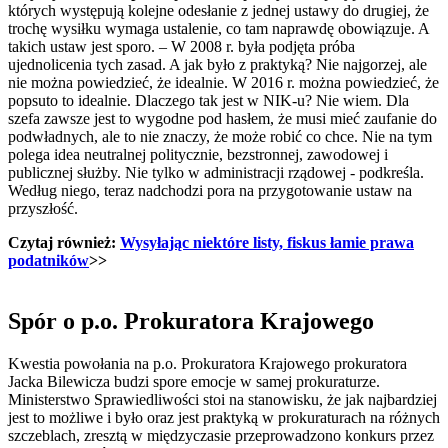
których występują kolejne odesłanie z jednej ustawy do drugiej, że
trochę wysiłku wymaga ustalenie, co tam naprawdę obowiązuje. A
takich ustaw jest sporo. – W 2008 r. była podjęta próba
ujednolicenia tych zasad. A jak było z praktyką? Nie najgorzej, ale
nie można powiedzieć, że idealnie. W 2016 r. można powiedzieć, że
popsuto to idealnie. Dlaczego tak jest w NIK-u? Nie wiem. Dla
szefa zawsze jest to wygodne pod hasłem, że musi mieć zaufanie do
podwładnych, ale to nie znaczy, że może robić co chce. Nie na tym
polega idea neutralnej politycznie, bezstronnej, zawodowej i
publicznej służby. Nie tylko w administracji rządowej - podkreśla.
Według niego, teraz nadchodzi pora na przygotowanie ustaw na
przyszłość.
Czytaj również:
Wysyłając niektóre listy, fiskus łamie prawa
podatników
>>
Spór o p.o. Prokuratora Krajowego
Kwestia powołania na p.o. Prokuratora Krajowego prokuratora
Jacka Bilewicza budzi spore emocje w samej prokuraturze.
Ministerstwo Sprawiedliwości stoi na stanowisku, że jak najbardziej
jest to możliwe i było oraz jest praktyką w prokuraturach na różnych
szczeblach, zresztą w międzyczasie przeprowadzono konkurs przez