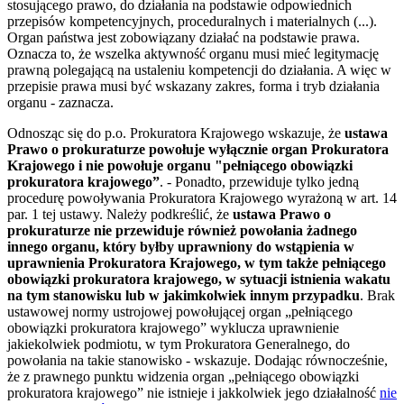
stosującego prawo, do działania na podstawie odpowiednich
przepisów kompetencyjnych, proceduralnych i materialnych (...).
Organ państwa jest zobowiązany działać na podstawie prawa.
Oznacza to, że wszelka aktywność organu musi mieć legitymację
prawną polegającą na ustaleniu kompetencji do działania. A więc w
przepisie prawa musi być wskazany zakres, forma i tryb działania
organu - zaznacza.
Odnosząc się do p.o. Prokuratora Krajowego wskazuje, że
ustawa
Prawo o prokuraturze powołuje wyłącznie organ Prokuratora
Krajowego i nie powołuje organu "pełniącego obowiązki
prokuratora krajowego”
. - Ponadto, przewiduje tylko jedną
procedurę powoływania Prokuratora Krajowego wyrażoną w art. 14
par. 1 tej ustawy. Należy podkreślić, że
ustawa Prawo o
prokuraturze nie przewiduje również powołania żadnego
innego organu, który byłby uprawniony do wstąpienia w
uprawnienia Prokuratora Krajowego, w tym także pełniącego
obowiązki prokuratora krajowego, w sytuacji istnienia wakatu
na tym stanowisku lub w jakimkolwiek innym przypadku
. Brak
ustawowej normy ustrojowej powołującej organ „pełniącego
obowiązki prokuratora krajowego” wyklucza uprawnienie
jakiekolwiek podmiotu, w tym Prokuratora Generalnego, do
powołania na takie stanowisko - wskazuje. Dodając równocześnie,
że z prawnego punktu widzenia organ „pełniącego obowiązki
prokuratora krajowego” nie istnieje i jakkolwiek jego działalność
nie