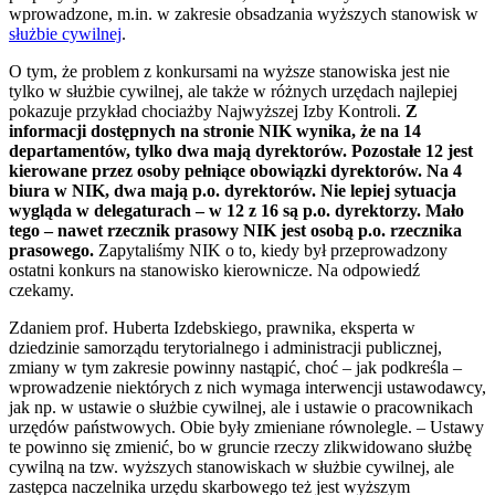
wprowadzone, m.in. w zakresie obsadzania wyższych stanowisk w
służbie cywilnej
.
O tym, że problem z konkursami na wyższe stanowiska jest nie
tylko w służbie cywilnej, ale także w różnych urzędach najlepiej
pokazuje przykład chociażby Najwyższej Izby Kontroli.
Z
informacji dostępnych na stronie NIK wynika, że na 14
departamentów, tylko dwa mają dyrektorów. Pozostałe 12 jest
kierowane przez osoby pełniące obowiązki dyrektorów. Na 4
biura w NIK, dwa mają p.o. dyrektorów. Nie lepiej sytuacja
wygląda w delegaturach – w 12 z 16 są p.o. dyrektorzy. Mało
tego – nawet rzecznik prasowy NIK jest osobą p.o. rzecznika
prasowego.
Zapytaliśmy NIK o to, kiedy był przeprowadzony
ostatni konkurs na stanowisko kierownicze. Na odpowiedź
czekamy.
Zdaniem prof. Huberta Izdebskiego, prawnika, eksperta w
dziedzinie samorządu terytorialnego i administracji publicznej,
zmiany w tym zakresie powinny nastąpić, choć – jak podkreśla –
wprowadzenie niektórych z nich wymaga interwencji ustawodawcy,
jak np. w ustawie o służbie cywilnej, ale i ustawie o pracownikach
urzędów państwowych. Obie były zmieniane równolegle. – Ustawy
te powinno się zmienić, bo w gruncie rzeczy zlikwidowano służbę
cywilną na tzw. wyższych stanowiskach w służbie cywilnej, ale
zastępca naczelnika urzędu skarbowego też jest wyższym