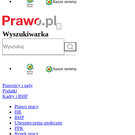
Nasze serwisy
Wyszukiwarka
Szukaj
Nasze serwisy
Prawnicy i sądy
Podatki
Kadry i BHP
Prawo pracy
HR
BHP
Ubezpieczenia społeczne
PPK
Rynek pracy