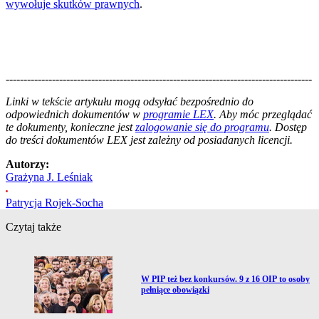
wywołuje skutków prawnych
.
--------------------------------------------------------------------------------------
--------------------------------------------------------
Linki w tekście artykułu mogą odsyłać bezpośrednio do
odpowiednich dokumentów w
programie LEX
. Aby móc przeglądać
te dokumenty, konieczne jest
zalogowanie się do programu
. Dostęp
do treści dokumentów LEX jest zależny od posiadanych licencji.
Autorzy:
Grażyna J. Leśniak
Patrycja Rojek-Socha
Czytaj także
Przejdź do artykułu:
W PIP też bez konkursów. 9 z 16 OIP to osoby
pełniące obowiązki