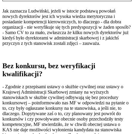
Jak zaznacza Ludwiński, jeżeli w istocie podstawą powołań
nowych dyrektorów jest ich wysoka wiedza merytoryczna i
posiadanie kompetencji kierowniczych, to dlaczego - dla dobra
organizacji - nie weryfikuje się tych predyspozycji w żaden sposób?
- Samo CV to za mało, zwłaszcza że kilku nowych dyrektorów już
kiedyś było dyrektorami w administracji skarbowej i z jakichś
przyczyn z tych stanowisk zostali zdjęci – zauważa.
Bez konkursu, bez weryfikacji
kwalifikacji?
- Zgodnie z przepisami ustawy o służbie cywilnej oraz ustawy o
Krajowej Administracji Skarbowej zmiany na wyższych
stanowiskach w służbie cywilnej odbywają się bez procedury
konkursowej – poinformowało nas MF w odpowiedzi na pytanie o
to, czy były ogłaszane konkursy na te stanowiska, a jeśli nie, to
dlaczego. Dopytywane zaś o to, czy planowany jest powrót do
konkursów i czy powoływane obecnie osoby przechodziły testy
kompetencyjne, MF stwierdziło, że w chwili obecnej ustawa o
KAS nie daje możliwości wyłonienia kandydata na stanowiska