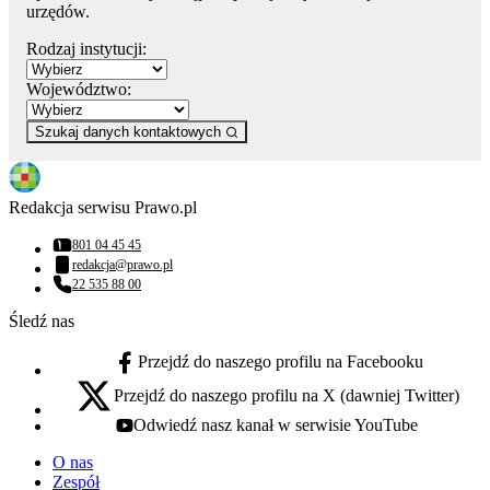
urzędów.
Rodzaj instytucji:
Województwo:
Szukaj danych kontaktowych
Redakcja serwisu Prawo.pl
801 04 45 45
Numer telefonu:
redakcja@prawo.pl
Adres email:
22 535 88 00
Numer telefonu:
Śledź nas
Przejdź do naszego profilu na Facebooku
facebook - otwiera się w nowej karcie
Przejdź do naszego profilu na X (dawniej Twitter)
x - otwiera się w nowej karcie
Odwiedź nasz kanał w serwisie YouTube
youtube - otwiera się w nowej karcie
O nas
Zespół