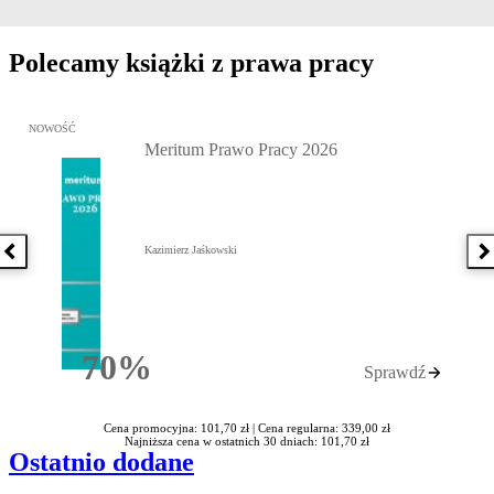
Polecamy książki z prawa pracy
Przejdź do: Meritum Prawo Pracy 2026, Kazimierz Jaśkowski - otw
NOWOŚĆ
Meritum Prawo Pracy 2026
Kazimierz Jaśkowski
Poprzednia książka
N
70%
Sprawdź
Rabatu
Cena promocyjna: 101,70 zł |
Cena regularna: 339,00 zł
Najniższa cena w ostatnich 30 dniach: 101,70 zł
Ostatnio dodane