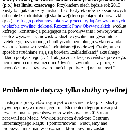
(p.o.) bez limitu czasowego.
Przykładem niech będzie rok 2013,
kiedy to – jak donosiły media - 15 z 16 dyrektorów izb skarbowych
(obecnie izb administracji skarbowej) było pełniącymi obowiązki
(p.o.).
Trafnego podsumowania tzw. procedury łupów wyborczych
w służbie cywilnej dokonał Rzecznik Praw Obywatelskich
, według
którego „konstrukcja polegająca na powoływaniu i odwoływaniu
osób z wyższych stanowisk w służbie cywilnej nie gwarantuje
rzetelnego, bezstronnego i politycznie neutralnego wykonywania
zadań państwa w urzędach administracji rządowej. Osoby w ten
sposób zatrudniane stają się bowiem „zakładnikami” aktualnego
układu politycznego (…) Brak poczucia bezpieczeństwa prawnego,
permanentna obawa przed możliwością zwolnienia z pracy, z
pewnością nie służy bezstronności i politycznej neutralności.”
Problem nie dotyczy tylko służby cywilnej
- Jednym z priorytetów rządu jest wzmocnienie korpusu służby
cywilnej i przywrócenie jego roli. Elementem tego procesu jest
trwająca analiza przepisów wprowadzonych w 2015 roku –
zapewnił nas Maciej Wewiór, zastępca dyrektora Centrum
Informacyjnego Rządu. I poinformował: - Pracujemy nad
propozycjami zmian w obszarach, które powinny zostać