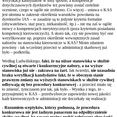
weryfikacji kandydatów w inny sposób, a kompetencje
dotychczasowych dyrektorów też powinny zostać rzetelnie
ocenione, czego w ogóle nie zrobiono. Co więcej – ustawa o KAS
jest ułomna w zakresie określenia warunków powołania na
dyrektorów IAS – w zasadzie są to jedynie kryteria formalne
(obywatelstwo, staż pracy, niekaralność, itp.) – nie ma zaś w ogóle
mowy o kompetencjach merytorycznych (poza kryterium posiadania
kompetencji kierowniczych). A skoro tak, czy nie powinny być one
weryfikowane np. poprzez określenie wewnętrznych zasad
naborów na stanowiska kierownicze w KAS? Moim zdaniem
powinny - tak wcześniej przecież w administracji skarbowej już
było – podkreśla.
Według Ludwińskiego,
fakt, że na niższe stanowiska w służbie
cywilnej są otwarte i konkurencyjne nabory, a na wyższe
stanowiska już nie - zakrawa na żart.
Jak twierdzi,
nie uzasadnia
braku weryfikacji kandydatów fakt, że w obecnym stanie
prawnym zmiany na wyższych stanowiskach w służbie cywilnej
odbywają się bez procedury konkursowej
- a przecież miało się
to zmienić, tymczasem jest tak, jak było. - Wynika z tego, że -
przynajmniej w KAS – przedwyborcze zapowiedzi nowej jakości
kadr kierowniczych w administracji nie doczekały się realizacji.
-
Rozumiem sceptyków, którzy podnoszą, że procedura
konkursowa nie jest żadnym panaceum na odpolitycznienie
służby cywilnej, bo zawsze można zrobić pełniącego obowiązki