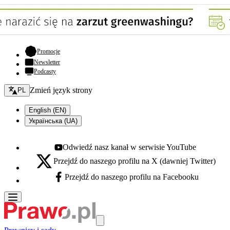
- otwiera się w nowej karcie
Promocje
Newsletter
Podcasty
Zmień język - bieżący:
Zmień język strony
PL
English (EN)
Українська (UA)
Odwiedź nasz kanał w serwisie YouTube
Youtube - otwiera się w nowej karcie
Przejdź do naszego profilu na X (dawniej Twitter)
X - otwiera się w nowej karcie
Przejdź do naszego profilu na Facebooku
Facebook - otwiera się w nowej karcie