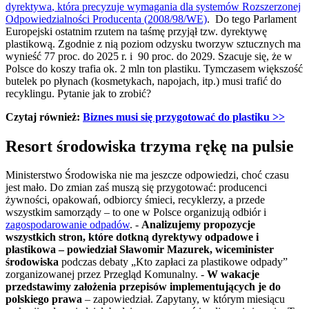
dyrektywa
, która precyzuje wymagania dla systemów Rozszerzonej
Odpowiedzialności Producenta (
2008/98/WE)
. Do tego Parlament
Europejski ostatnim rzutem na taśmę przyjął tzw. dyrektywę
plastikową. Zgodnie z nią poziom odzysku tworzyw sztucznych ma
wynieść 77 proc. do 2025 r. i 90 proc. do 2029. Szacuje się, że w
Polsce do koszy trafia ok. 2 mln ton plastiku. Tymczasem większość
butelek po płynach (kosmetykach, napojach, itp.) musi trafić do
recyklingu. Pytanie jak to zrobić?
Czytaj również:
Biznes musi się przygotować do plastiku >>
Resort środowiska trzyma rękę na pulsie
Ministerstwo Środowiska nie ma jeszcze odpowiedzi, choć czasu
jest mało. Do zmian zaś muszą się przygotować: producenci
żywności, opakowań, odbiorcy śmieci, recyklerzy, a przede
wszystkim samorządy – to one w Polsce organizują odbiór i
zagospodarowanie odpadów
. -
Analizujemy propozycje
wszystkich stron, które dotkną dyrektywy odpadowe i
plastikowa – powiedział Sławomir Mazurek, wiceminister
środowiska
podczas debaty „Kto zapłaci za plastikowe odpady”
zorganizowanej przez Przegląd Komunalny. -
W wakacje
przedstawimy założenia przepisów implementujących je do
polskiego prawa
– zapowiedział. Zapytany, w którym miesiącu