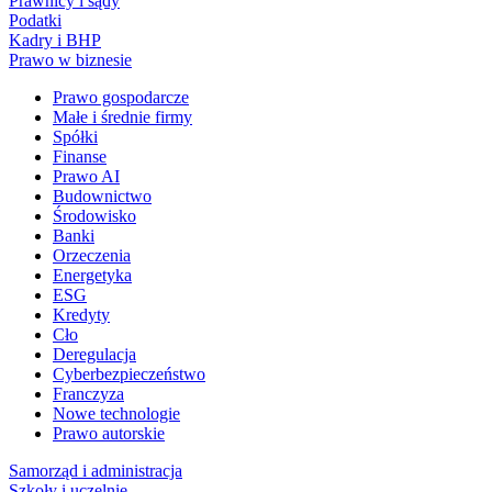
Prawnicy i sądy
Podatki
Kadry i BHP
Prawo w biznesie
Prawo gospodarcze
Małe i średnie firmy
Spółki
Finanse
Prawo AI
Budownictwo
Środowisko
Banki
Orzeczenia
Energetyka
ESG
Kredyty
Cło
Deregulacja
Cyberbezpieczeństwo
Franczyza
Nowe technologie
Prawo autorskie
Samorząd i administracja
Szkoły i uczelnie