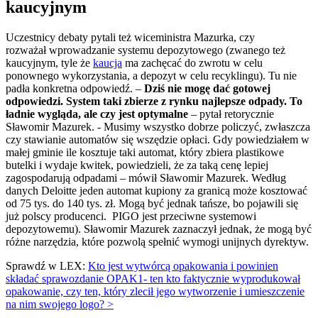
kaucyjnym
Uczestnicy debaty pytali też wiceministra Mazurka, czy
rozważał wprowadzanie systemu depozytowego (zwanego też
kaucyjnym, tyle że
kaucja
ma zachęcać do zwrotu w celu
ponownego wykorzystania, a depozyt w celu recyklingu). Tu nie
padła konkretna odpowiedź. –
Dziś nie mogę dać gotowej
odpowiedzi. System taki zbierze z rynku najlepsze odpady. To
ładnie wygląda, ale czy jest optymalne
– pytał retorycznie
Sławomir Mazurek. - Musimy wszystko dobrze policzyć, zwłaszcza
czy stawianie automatów się wszędzie opłaci. Gdy powiedziałem w
małej gminie ile kosztuje taki automat, który zbiera plastikowe
butelki i wydaje kwitek, powiedzieli, że za taką cenę lepiej
zagospodarują odpadami – mówił Sławomir Mazurek. Według
danych Deloitte jeden automat kupiony za granicą może kosztować
od 75 tys. do 140 tys. zł. Mogą być jednak tańsze, bo pojawili się
już polscy producenci. PIGO jest przeciwne systemowi
depozytowemu). Sławomir Mazurek zaznaczył jednak, że mogą być
różne narzędzia, które pozwolą spełnić wymogi unijnych dyrektyw.
Sprawdź w LEX:
Kto jest wytwórcą opakowania i powinien
składać sprawozdanie OPAK1- ten kto faktycznie wyprodukował
opakowanie, czy ten, który zlecił jego wytworzenie i umieszczenie
na nim swojego logo? >