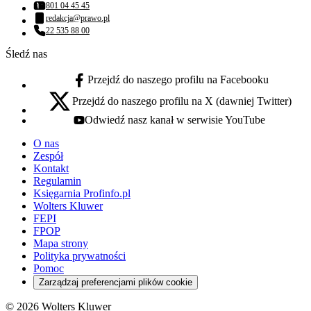
801 04 45 45
Numer telefonu:
redakcja@prawo.pl
Adres email:
22 535 88 00
Numer telefonu:
Śledź nas
Przejdź do naszego profilu na Facebooku
facebook - otwiera się w nowej karcie
Przejdź do naszego profilu na X (dawniej Twitter)
x - otwiera się w nowej karcie
Odwiedź nasz kanał w serwisie YouTube
youtube - otwiera się w nowej karcie
O nas
Zespół
Kontakt
Regulamin
Księgarnia Profinfo.pl
Wolters Kluwer
FEPI
FPOP
Mapa strony
Polityka prywatności
Pomoc
Zarządzaj preferencjami plików cookie
© 2026 Wolters Kluwer