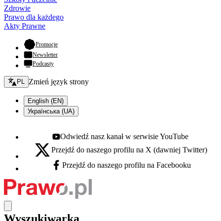
Zdrowie
Prawo dla każdego
Akty Prawne
- otwiera się w nowej karcie
Promocje
Newsletter
Podcasty
Zmień język - bieżący:
Zmień język strony
PL
English (EN)
Українська (UA)
Odwiedź nasz kanał w serwisie YouTube
Youtube - otwiera się w nowej karcie
Przejdź do naszego profilu na X (dawniej Twitter)
X - otwiera się w nowej karcie
Przejdź do naszego profilu na Facebooku
Facebook - otwiera się w nowej karcie
Wyszukiwarka