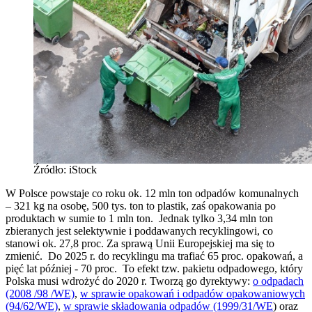
Źródło: iStock
W Polsce powstaje co roku ok. 12 mln ton odpadów komunalnych
– 321 kg na osobę, 500 tys. ton to plastik, zaś opakowania po
produktach w sumie to 1 mln ton. Jednak tylko 3,34 mln ton
zbieranych jest selektywnie i poddawanych recyklingowi, co
stanowi ok. 27,8 proc. Za sprawą Unii Europejskiej ma się to
zmienić. Do 2025 r. do recyklingu ma trafiać 65 proc. opakowań, a
pięć lat później - 70 proc. To efekt tzw. pakietu odpadowego, który
Polska musi wdrożyć do 2020 r. Tworzą go dyrektywy:
o odpadach
(2008 /98 /WE)
,
w sprawie opakowań i odpadów opakowaniowych
(94/62/WE)
,
w sprawie składowania odpadów (1999/31/WE
) oraz