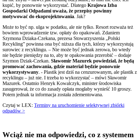
kupić, by ponownie wykorzystać. Dlatego
Krajowa Izba
Gospodarki Odpadami uważa, że przepisy powinny
motywować do ekoprojektowania
. Jak?
Może to być np. ulga w podatku, ale nie tylko. Resort rozważa też
bowiem wprowadzenie tzw. opłaty do opakowań. Zdaniem
Szymona Dziaka-Czekana, prezesa Stowarzyszenia „Polski
Recykling” powinna ona być niższa dla tych, którzy wykorzystują
surowiec z recyklingu. – Nie może być jednak zerowa, bo wtedy
nie będzie pieniędzy na to, aby te opakowania przerobić – dodaje
Szymon Dziak-Czekan.
Sławomir Mazurek powiedział, że będą
promować zachowania, gdzie materiał będzie ponownie
wykorzystywany
. - Plastik jest dziś na cenzurowanym, ale plastik z
recyklingu – już nie. I trzeba to wykorzystać – mówi Sławomir
Mazurek. Ostatnio Henryk Kowalczyk, minister środowiska
zasugerował, że co do zasady opłata mogłaby wynieść 10 groszy.
Potem jednak ta informacja została zdementowana.
Czytaj w LEX:
Terminy na uruchomienie selektywnej zbiórki
odpadów >
Wciąż nie ma odpowiedzi, co z systemem