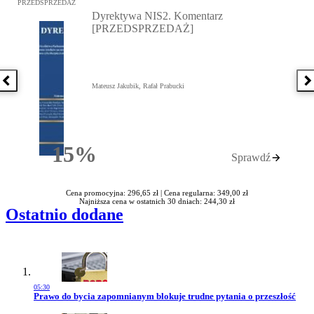
Przejdź do: Dyrektywa NIS2. Komentarz [PRZEDSPRZEDAŻ], Mateu
PRZEDSPRZEDAŻ
Dyrektywa NIS2. Komentarz
[PRZEDSPRZEDAŻ]
Poprzednia książka
N
Mateusz Jakubik, Rafał Prabucki
15%
Sprawdź
Rabatu
Cena promocyjna: 296,65 zł |
Cena regularna: 349,00 zł
Najniższa cena w ostatnich 30 dniach: 244,30 zł
Ostatnio dodane
05:30
Przejdź do artykułu:
Prawo do bycia zapomnianym blokuje trudne pytania o przeszłość