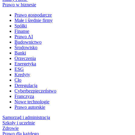
Prawo w biznesie
Prawo gospodarcze
Małe i średnie firmy
Spółki
Finanse
Prawo AI
Budownictwo
Środowisko
Banki
Orzeczenia
Energetyka
ESG
Kredyty
Cło
Deregulacja
Cyberbezpieczeństwo
Franczyza
Nowe technologie
Prawo autorskie
Samorząd i administracja
Szkoły i uczelnie
Zdrowie
Prawo dla każdego