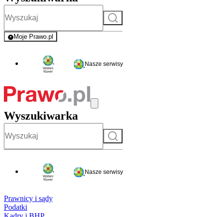
Szukaj
Moje Prawo.pl
- rejestracja i logowanie do serwisu
Nasze serwisy
Wyszukiwarka
Szukaj
Nasze serwisy
Prawnicy i sądy
Podatki
Kadry i BHP