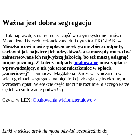
Ważna jest dobra segregacja
- Tak naprawdę zmiany muszą zajść w całym systemie - mówi
Magdalena Dziczek, członek zarządu i dyrektor EKO-PAK. –
Mieszkańcowi musi się opłacać selektywnie zbierać odpady,
sortowni jak najwięcej ich odzyskiwać, a samorządy muszą być
zainteresowane ich najwyższą jakością, bo też muszą osiągnąć
unijne poziomy. Z kolei za odpady
opakowanie
musi zapłacić
wprowadzający, a nie jak teraz mieszkaniec w opłacie
„śmieciowej"
– tłumaczy Magdalena Dziczek. Tymczasem w
wielu gminach segregacja na pięć frakcji zbiegła się trzykrotnym
wzrostem opłat. W efekcie część ludzi nie rozumie, dlaczego karze
się ich za sortowanie podwyżką.
Czytaj w LEX:
Opakowania wielomateriałowe >
--------------------------------------------------------------------------------------
--------------------------------------------------------
Linki w tekście artykułu mogą odsyłać bezpośrednio do