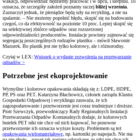
wakacji, odpowiedział: będziemy pracować i w lipcu, i sierpniu. To
oznacza, że szczegóły założeń poznamy raczej
bliżej września
.
Zaznaczył jednak, że pieniądze będą szły na recykling, a nie na
spalarnie. – Nie możemy popełnić błędu, skupić się na budowaniu
czegoś, co da efektywność na poziomie 10 proc. Lepiej skupić się
na selektywnej zbiórce odpadów oraz rozszerzonej
odpowiedzialności producentów. Instalacje powinny zajmować się
segregacją poszczególnych rodzajów plastiku – mówił Sławomir
Mazurek. Bo plastik jest nie tylko kolorowy, ale i różnorodny.
Czytaj w LEX:
Wniosek o wydanie zezwolenia na przetwarzanie
odpadów >
Potrzebne jest ekoprojektowanie
Wymyślne i kolorowe opakowania składają się z: LDPE, HDPE,
PP, PS oraz PET. Katarzyna Błachowicz, członek zarządu Klastra
Gospodarki Odpadowej i recyklingu zauważa, że ich
zagospodarowanie i przetworzenie jest coraz trudniejsze i droższe.
Piotr Szewczyk, przewodniczący Rady Regionalnych Instalacji
Przetwarzania Odpadów Komunalnych dodaje, że kolorowych
butelek PET nikt nie chce od nich kupować, bo ponowne
przetworzenie ich oznacza wyższe koszty. Problemem są też
opakowania wielomateriałowe
, np. kartoniki po napojach. Nie ma
na nie zbytu – nawet jak zostaną odzyskane, to nikt nie chce ich