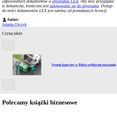
odpowiednich dokumentów w
programie LEX
. Aby móc przeglądać
te dokumenty, konieczne jest
zalogowanie się do programu
. Dostęp
do treści dokumentów LEX jest zależny od posiadanych licencji.
Autor:
Jolanta Ojczyk
Czytaj także
Poprzedni slide
Przejdź do artykułu:
System kaucyjny w Polsce szybko nie powstanie
Kolejny slide
Polecamy książki biznesowe