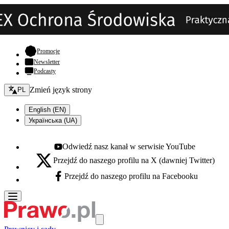
- otwiera się w nowej karcie
Promocje
Newsletter
Podcasty
Zmień język - bieżący:
Zmień język strony
PL
English (EN)
Українська (UA)
Odwiedź nasz kanał w serwisie YouTube
Youtube - otwiera się w nowej karcie
Przejdź do naszego profilu na X (dawniej Twitter)
X - otwiera się w nowej karcie
Przejdź do naszego profilu na Facebooku
Facebook - otwiera się w nowej karcie