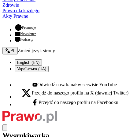
Zdrowie
Prawo dla każdego
Akty Prawne
- otwiera się w nowej karcie
Promocje
Newsletter
Podcasty
Zmień język - bieżący:
Zmień język strony
PL
English (EN)
Українська (UA)
Odwiedź nasz kanał w serwisie YouTube
Youtube - otwiera się w nowej karcie
Przejdź do naszego profilu na X (dawniej Twitter)
X - otwiera się w nowej karcie
Przejdź do naszego profilu na Facebooku
Facebook - otwiera się w nowej karcie
Wyszukiwarka