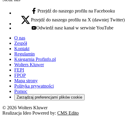
Przejdź do naszego profilu na Facebooku
facebook - otwiera się w nowej karcie
Przejdź do naszego profilu na X (dawniej Twitter)
x - otwiera się w nowej karcie
Odwiedź nasz kanał w serwisie YouTube
youtube - otwiera się w nowej karcie
O nas
Zespół
Kontakt
Regulamin
Księgarnia Profinfo.pl
Wolters Kluwer
FEPI
FPOP
Mapa strony
Polityka prywatności
Pomoc
Zarządzaj preferencjami plików cookie
© 2026 Wolters Kluwer
Realizacja Ideo Powered by:
CMS Edito