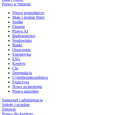
Prawo w biznesie
Prawo gospodarcze
Małe i średnie firmy
Spółki
Finanse
Prawo AI
Budownictwo
Środowisko
Banki
Orzeczenia
Energetyka
ESG
Kredyty
Cło
Deregulacja
Cyberbezpieczeństwo
Franczyza
Nowe technologie
Prawo autorskie
Samorząd i administracja
Szkoły i uczelnie
Zdrowie
Prawo dla każdego