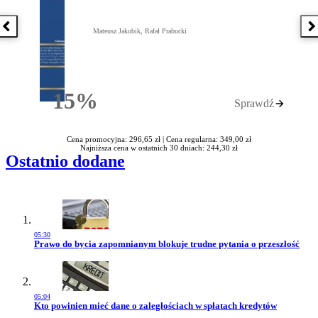
Poprzednia książka
N
Mateusz Jakubik, Rafał Prabucki
15%
Sprawdź
Rabatu
Cena promocyjna: 296,65 zł |
Cena regularna: 349,00 zł
Najniższa cena w ostatnich 30 dniach: 244,30 zł
Ostatnio dodane
05:30
Przejdź do artykułu:
Prawo do bycia zapomnianym blokuje trudne pytania o przeszłość
05:04
Przejdź do artykułu:
Kto powinien mieć dane o zaległościach w spłatach kredytów