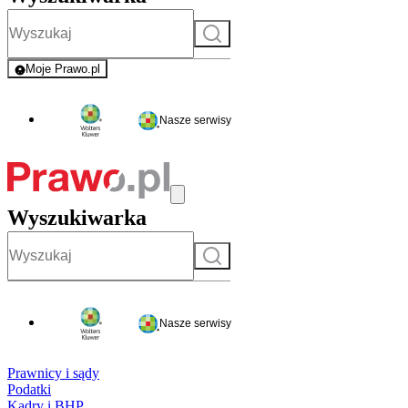
Szukaj
Moje Prawo.pl
- rejestracja i logowanie do serwisu
Nasze serwisy
Wyszukiwarka
Szukaj
Nasze serwisy
Prawnicy i sądy
Podatki
Kadry i BHP