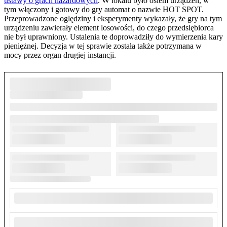
ustawy o grach hazardowych
. W lokalu było osiem urządzeń, w
tym włączony i gotowy do gry automat o nazwie HOT SPOT.
Przeprowadzone oględziny i eksperymenty wykazały, że gry na tym
urządzeniu zawierały element losowości, do czego przedsiębiorca
nie był uprawniony. Ustalenia te doprowadziły do wymierzenia kary
pieniężnej. Decyzja w tej sprawie została także potrzymana w
mocy przez organ drugiej instancji.