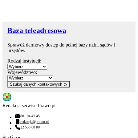
Baza teleadresowa
Sprawdź darmowy dostęp do pełnej bazy m.in. sądów i
urzędów.
Rodzaj instytucji:
Województwo:
Szukaj danych kontaktowych
Redakcja serwisu Prawo.pl
801 04 45 45
Numer telefonu:
redakcja@prawo.pl
Adres email:
22 535 88 00
Numer telefonu:
Śledź nas