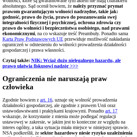
wolności, które są gwarantowane tym aktem nie mają charakteru
absolutnego. Sąd ocenił bowiem, że
należy przyznać prymat
prawom gwarantującym wolności nadrzędne, takie jak:
godność, prawo do życia, prawo do poszanowania swej
integralności fizycznej i psychicznej, ochrona zdrowia czy
prawo do wolności i bezpieczeństwa osobistego, nad prawami
ekonomicznymi
, na co wskazuje treść Preambuły. Ponadto sama
Karta Praw Podstawowych UE
przewiduje możliwość nakładania
ograniczeń w odniesieniu do wolności prowadzenia działalności
gospodarczej i prawa własności.
Czytaj także:
NIK: Wciąż dużo nielegalnego hazardu, ale
prawo ułatwia fiskusowi nadzór >>>
Ograniczenia nie naruszają praw
człowieka
Zgodnie bowiem z
art. 16
, uznaje się wolność prowadzenia
działalności gospodarczej, ale zgodnie z prawem Unii oraz
ustawodawstwami i praktykami krajowymi. Ponadto
art. 17
wskazuje, że korzystanie z mienia może podlegać regulacji
ustawowej w zakresie, w jakim jest to konieczne ze względu na
interes ogólny, a taka sytuacja miała miejsce w niniejszej sprawie.
NSA podkreślił, że
sektor hazardowy niesie ryzyko uzależnienia