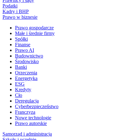
Prawnicy i sądy
Podatki
Kadry i BHP
Prawo w biznesie
Prawo gospodarcze
Małe i średnie firmy
Spółki
Finanse
Prawo AI
Budownictwo
Środowisko
Banki
Orzeczenia
Energetyka
ESG
Kredyty
Cło
Deregulacja
Cyberbezpieczeństwo
Franczyza
Nowe technologie
Prawo autorskie
Samorząd i administracja
Szkoły i uczelnie