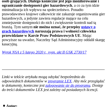
osób grających. Dlatego konieczne jest jego monitorowanie i
ograniczanie dostępności gier hazardowych
, a co za tym idzie
minimalizacja ich wpływu na społeczeństwo. Ponadto
prawodawstwo krajowe całkowicie nie zakazuje organizowania gier
hazardowych, a jedynie zawiera regulacje mające na celu
zmniejszenie dostępności do nich i zwiększenie kontroli nad tą
branżą. Tym samym
nie można uznać, że przepisy
ustawy o
grach hazardowych
naruszają prawa i wolności człowieka
przewidziane w Karcie Praw Podstawowych UE
. Mając
powyższe na uwadze, Naczelny Sąd Administracyjny oddalił skargę
kasacyjną.
Wyrok NSA z 5 lutego 2020 r., sygn. akt II GSK 2730/17
--------------------------------------------------------------------------------------
--------------------------------------------------------
Linki w tekście artykułu mogą odsyłać bezpośrednio do
odpowiednich dokumentów w
programie LEX
. Aby móc przeglądać
te dokumenty, konieczne jest
zalogowanie się do programu
. Dostęp
do treści dokumentów LEX jest zależny od posiadanych licencji.
Autor: