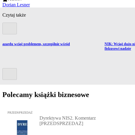
Dorian Lesner
Czytaj także
Poprzedni slide
Przejdź do artykułu
 hazardu wciąż problemem, szczególnie wśród
NIK: Wciąż dużo ni
fiskusowi nadzór
Kolejny slide
Polecamy książki biznesowe
Przejdź do: Dyrektywa NIS2. Komentarz [PRZEDSPRZEDAŻ], Mateu
PRZEDSPRZEDAŻ
Dyrektywa NIS2. Komentarz
[PRZEDSPRZEDAŻ]