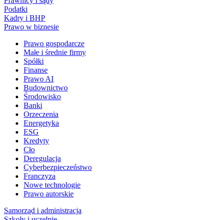
Prawnicy i sądy
Podatki
Kadry i BHP
Prawo w biznesie
Prawo gospodarcze
Małe i średnie firmy
Spółki
Finanse
Prawo AI
Budownictwo
Środowisko
Banki
Orzeczenia
Energetyka
ESG
Kredyty
Cło
Deregulacja
Cyberbezpieczeństwo
Franczyza
Nowe technologie
Prawo autorskie
Samorząd i administracja
Szkoły i uczelnie