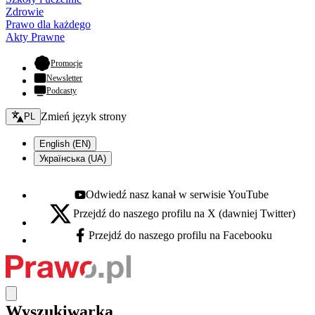
Zdrowie
Prawo dla każdego
Akty Prawne
- otwiera się w nowej karcie
Promocje
Newsletter
Podcasty
Zmień język - bieżący:
Zmień język strony
PL
English (EN)
Українська (UA)
Odwiedź nasz kanał w serwisie YouTube
Youtube - otwiera się w nowej karcie
Przejdź do naszego profilu na X (dawniej Twitter)
X - otwiera się w nowej karcie
Przejdź do naszego profilu na Facebooku
Facebook - otwiera się w nowej karcie
Wyszukiwarka