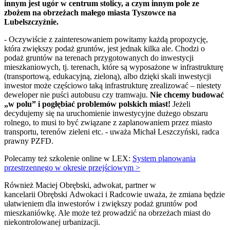
innym jest ugór w centrum stolicy, a czym innym pole ze
zbożem na obrzeżach małego miasta Tyszowce na
Lubelszczyźnie.
- Oczywiście z zainteresowaniem powitamy każdą propozycję,
która zwiększy podaż gruntów, jest jednak kilka ale. Chodzi o
podaż gruntów na terenach przygotowanych do inwestycji
mieszkaniowych, tj. terenach, które są wyposażone w infrastrukturę
(transportową, edukacyjną, zieloną), albo dzięki skali inwestycji
inwestor może częściowo taką infrastrukturę zrealizować – niestety
deweloper nie puści autobusu czy tramwaju.
Nie chcemy budować
„w polu” i pogłębiać problemów polskich miast!
Jeżeli
decydujemy się na uruchomienie inwestycyjne dużego obszaru
rolnego, to musi to być związane z zaplanowaniem przez miasto
transportu, terenów zieleni etc. - uważa Michał Leszczyński, radca
prawny PZFD.
Polecamy też szkolenie online w LEX:
System planowania
przestrzennego w okresie przejściowym >
Również Maciej Obrębski, adwokat, partner w
kancelarii Obrębski Adwokaci i Radcowie uważa, że zmiana będzie
ułatwieniem dla inwestorów i zwiększy podaż gruntów pod
mieszkaniówkę. Ale może też prowadzić na obrzeżach miast do
niekontrolowanej urbanizacji.