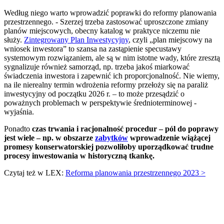
Według niego warto wprowadzić poprawki do reformy planowania
przestrzennego. - Szerzej trzeba zastosować uproszczone zmiany
planów miejscowych, obecny katalog w praktyce niczemu nie
służy.
Zintegrowany Plan Inwestycyjny
, czyli „plan miejscowy na
wniosek inwestora” to szansa na zastąpienie specustawy
systemowym rozwiązaniem, ale są w nim istotne wady, które zresztą
sygnalizuje również samorząd, np. trzeba jakoś miarkować
świadczenia inwestora i zapewnić ich proporcjonalność. Nie wiemy,
na ile nierealny termin wdrożenia reformy przełoży się na paraliż
inwestycyjny od początku 2026 r. – to może przesądzić o
poważnych problemach w perspektywie średnioterminowej -
wyjaśnia.
Ponadto
czas trwania i racjonalność procedur – pól do poprawy
jest wiele – np. w obszarze
zabytków
wprowadzenie wiążącej
promesy konserwatorskiej pozwoliłoby uporządkować trudne
procesy inwestowania w historyczną tkankę.
Czytaj też w LEX:
Reforma planowania przestrzennego 2023 >