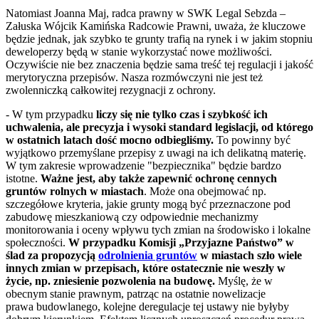
Natomiast Joanna Maj, radca prawny w SWK Legal Sebzda –
Załuska Wójcik Kamińska Radcowie Prawni, uważa, że kluczowe
będzie jednak, jak szybko te grunty trafią na rynek i w jakim stopniu
deweloperzy będą w stanie wykorzystać nowe możliwości.
Oczywiście nie bez znaczenia będzie sama treść tej regulacji i jakość
merytoryczna przepisów. Nasza rozmówczyni nie jest też
zwolenniczką całkowitej rezygnacji z ochrony.
- W tym przypadku
liczy się nie tylko czas i szybkość ich
uchwalenia, ale precyzja i wysoki standard legislacji, od którego
w ostatnich latach dość mocno odbiegliśmy.
To powinny być
wyjątkowo przemyślane przepisy z uwagi na ich delikatną materię.
W tym zakresie wprowadzenie "bezpiecznika" będzie bardzo
istotne.
Ważne jest, aby także zapewnić ochronę cennych
gruntów rolnych w miastach
. Może ona obejmować np.
szczegółowe kryteria, jakie grunty mogą być przeznaczone pod
zabudowę mieszkaniową czy odpowiednie mechanizmy
monitorowania i oceny wpływu tych zmian na środowisko i lokalne
społeczności.
W przypadku Komisji „Przyjazne Państwo” w
ślad za propozycją
odrolnienia gruntów
w miastach szło wiele
innych zmian w przepisach, które ostatecznie nie weszły w
życie, np. zniesienie pozwolenia na budowę.
Myślę, że w
obecnym stanie prawnym, patrząc na ostatnie nowelizacje
prawa budowlanego, kolejne deregulacje tej ustawy nie byłyby