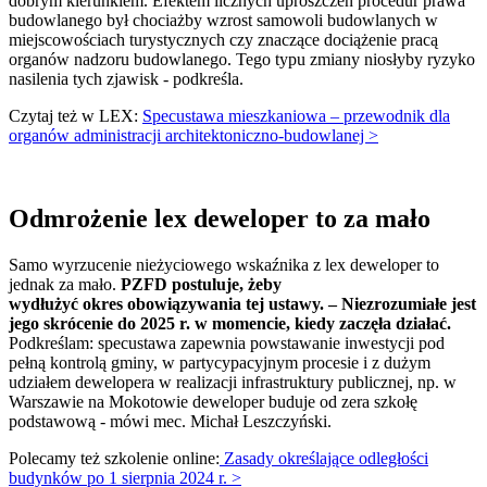
dobrym kierunkiem. Efektem licznych uproszczeń procedur prawa
budowlanego był chociażby wzrost samowoli budowlanych w
miejscowościach turystycznych czy znaczące dociążenie pracą
organów nadzoru budowlanego. Tego typu zmiany niosłyby ryzyko
nasilenia tych zjawisk - podkreśla.
Czytaj też w LEX:
Specustawa mieszkaniowa – przewodnik dla
organów administracji architektoniczno-budowlanej >
Odmrożenie lex deweloper to za mało
Samo wyrzucenie nieżyciowego wskaźnika z lex deweloper to
jednak za mało.
PZFD postuluje, żeby
wydłużyć okres obowiązywania tej ustawy. – Niezrozumiałe jest
jego skrócenie do 2025 r. w momencie, kiedy zaczęła działać.
Podkreślam: specustawa zapewnia powstawanie inwestycji pod
pełną kontrolą gminy, w partycypacyjnym procesie i z dużym
udziałem dewelopera w realizacji infrastruktury publicznej, np. w
Warszawie na Mokotowie deweloper buduje od zera szkołę
podstawową - mówi mec. Michał Leszczyński.
Polecamy też szkolenie online:
Zasady określające odległości
budynków po 1 sierpnia 2024 r. >