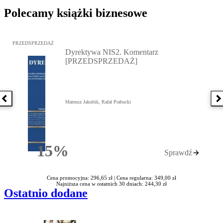
Polecamy książki biznesowe
Przejdź do: Dyrektywa NIS2. Komentarz [PRZEDSPRZEDAŻ], Mateu
PRZEDSPRZEDAŻ
Dyrektywa NIS2. Komentarz
[PRZEDSPRZEDAŻ]
Poprzednia książka
N
Mateusz Jakubik, Rafał Prabucki
15%
Sprawdź
Rabatu
Cena promocyjna: 296,65 zł |
Cena regularna: 349,00 zł
Najniższa cena w ostatnich 30 dniach: 244,30 zł
Ostatnio dodane