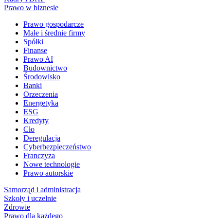
Prawo w biznesie
Prawo gospodarcze
Małe i średnie firmy
Spółki
Finanse
Prawo AI
Budownictwo
Środowisko
Banki
Orzeczenia
Energetyka
ESG
Kredyty
Cło
Deregulacja
Cyberbezpieczeństwo
Franczyza
Nowe technologie
Prawo autorskie
Samorząd i administracja
Szkoły i uczelnie
Zdrowie
Prawo dla każdego