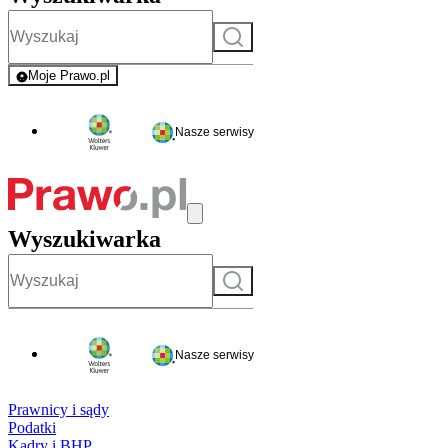
Szukaj
Moje Prawo.pl
- rejestracja i logowanie do serwisu
Nasze serwisy
Wyszukiwarka
Szukaj
Nasze serwisy
Prawnicy i sądy
Podatki
Kadry i BHP