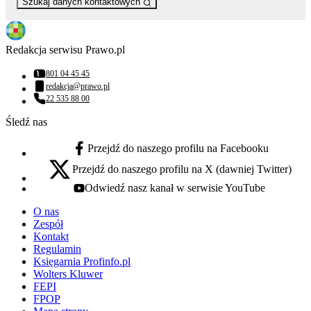
Szukaj danych kontaktowych
Redakcja serwisu Prawo.pl
801 04 45 45
Numer telefonu:
redakcja@prawo.pl
Adres email:
22 535 88 00
Numer telefonu:
Śledź nas
Przejdź do naszego profilu na Facebooku
facebook - otwiera się w nowej karcie
Przejdź do naszego profilu na X (dawniej Twitter)
x - otwiera się w nowej karcie
Odwiedź nasz kanał w serwisie YouTube
youtube - otwiera się w nowej karcie
O nas
Zespół
Kontakt
Regulamin
Księgarnia Profinfo.pl
Wolters Kluwer
FEPI
FPOP