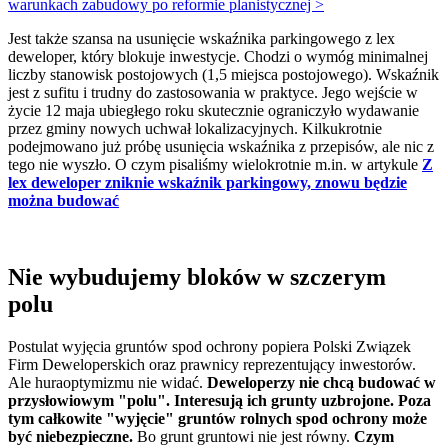
warunkach zabudowy po reformie planistycznej >
Jest także szansa na usunięcie wskaźnika parkingowego z lex
deweloper, który blokuje inwestycje. Chodzi o wymóg minimalnej
liczby stanowisk postojowych (1,5 miejsca postojowego). Wskaźnik
jest z sufitu i trudny do zastosowania w praktyce. Jego wejście w
życie 12 maja ubiegłego roku skutecznie ograniczyło wydawanie
przez gminy nowych uchwał lokalizacyjnych. Kilkukrotnie
podejmowano już próbę usunięcia wskaźnika z przepisów, ale nic z
tego nie wyszło. O czym pisaliśmy wielokrotnie m.in. w artykule
Z
lex deweloper zniknie wskaźnik parkingowy, znowu będzie
można budować
Nie wybudujemy bloków w szczerym
polu
Postulat wyjęcia gruntów spod ochrony popiera Polski Związek
Firm Deweloperskich oraz prawnicy reprezentujący inwestorów.
Ale huraoptymizmu nie widać.
Deweloperzy nie chcą budować w
przysłowiowym "polu". Interesują ich grunty uzbrojone. Poza
tym całkowite "wyjęcie" gruntów rolnych spod ochrony może
być niebezpieczne.
Bo grunt gruntowi nie jest równy.
Czym