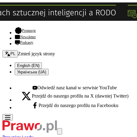
- otwiera się w nowej karcie
Promocje
Newsletter
Podcasty
Zmień język - bieżący:
Zmień język strony
PL
English (EN)
Українська (UA)
Odwiedź nasz kanał w serwisie YouTube
Youtube - otwiera się w nowej karcie
Przejdź do naszego profilu na X (dawniej Twitter)
X - otwiera się w nowej karcie
Przejdź do naszego profilu na Facebooku
Facebook - otwiera się w nowej karcie