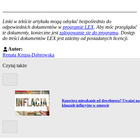
--------------------------------------------------------------------------------------
--------------------------------------------------------
Linki w tekście artykułu mogą odsyłać bezpośrednio do
odpowiednich dokumentów w
programie LEX
. Aby móc przeglądać
te dokumenty, konieczne jest
zalogowanie się do programu
. Dostęp
do treści dokumentów LEX jest zależny od posiadanych licencji.
Autor:
Renata Krupa-Dąbrowska
Czytaj także
Poprzedni slide
Przejdź do artykułu:
Kupujesz mieszkanie od dewelopera? Uważaj na
klauzule inflacyjne w umowie
Kolejny slide