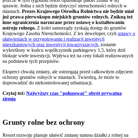
jeszcze w tym tygodniu resort opublikuje pakiet zmian w tej
sprawie. Jedna z nich będzie dotyczyć nieruchomości rolnych w
miastach.
Prezes Krajowego Ośrodka Rolnictwa nie będzie miał
już prawa pierwokupu miejskich gruntów rolnych. Znikną też
inne ograniczenia narzucane przez ustawę o kształtowaniu
ustroju rolnego.
Z kolei samorządy zyskają dostęp do gruntów
Krajowego Zasobu Nieruchomości. Z lex deweloper, czyli
ustawy o
ułatwieniach w przygotowaniu i realizacji inwestycji
mieszkaniowych oraz inwestycji towarzyszących
, zostanie
wykreślony w końcu współczynnik parkingowy 1,5, który dziś
blokuje wiele inwestycji. Wpływa też na ceny lokali realizowanych
na podstawie tych przepisów.
Eksperci chwalą zmiany, ale ostrzegają przed całkowitym zdjęciem
ochrony gruntów rolnych w miastach. Twierdzą, że może to
doprowadzić do niekontrolowanej urbanizacji.
Czytaj też:
Najwyższy czas "poluzować" obrót prywatną
ziemią
Grunty rolne bez ochrony
Resort rozwoju planuje ułatwić zmianę statusu działki z rolnej na