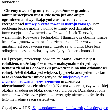
budowlaną.
- Chcemy uwolnić grunty rolne położone w granicach
administracyjnych miast. Nie będą już one objęte
ograniczeniami wynikającymi z ustaw rolnych, a w
szczególności
ustawy o kształtowaniu ustroju rolnego
.
Bez
problemu będzie można uwolnić te grunty pod działalność
inwestycyjną – mówi serwisowi Prawo.pl Jacek Tomczak,
wiceminister Rozwoju i Technologii. I tłumaczy, że obecnie tysiące
hektarów gruntów w miastach to ziemia rolna. Uprawa ziemi w
miastach jest pozbawiona sensu. Często są to grunty, które leżą
odłogiem, a jest potrzeba, aby zasiliły rynek nieruchomości.
Dziś przepisy przewidują bowiem, że
osoba, która nie jest
rolnikiem, może kupić w mieście maksymalnie do jednego
hektara ziemi bez obowiązku prowadzenia na nim działalności
rolnej. Jeżeli działka jest większa, tj. przekracza jeden hektar,
to taki obowiązek istnieje (chyba, że
miejscowy plan
zagospodarowania przestrzennego
przeznacza
nieruchomość na cele nierolne ).
Nie ma znaczenia, czy w bliskiej
okolicy znajdują się bloki, sklepy czy biurowce. Działalność rolną
trzeba prowadzić przez pięć lat - nawet, gdy nieruchomość się do
tego nie nadaje z racji sąsiedztwa.
Czytaj też w LEX:
Zagospodarowanie gruntów rolnych a decyzje o