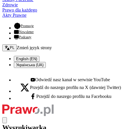
Zdrowie
Prawo dla każdego
Akty Prawne
- otwiera się w nowej karcie
Promocje
Newsletter
Podcasty
Zmień język - bieżący:
Zmień język strony
PL
English (EN)
Українська (UA)
Odwiedź nasz kanał w serwisie YouTube
Youtube - otwiera się w nowej karcie
Przejdź do naszego profilu na X (dawniej Twitter)
X - otwiera się w nowej karcie
Przejdź do naszego profilu na Facebooku
Facebook - otwiera się w nowej karcie
Wyszukiwarka