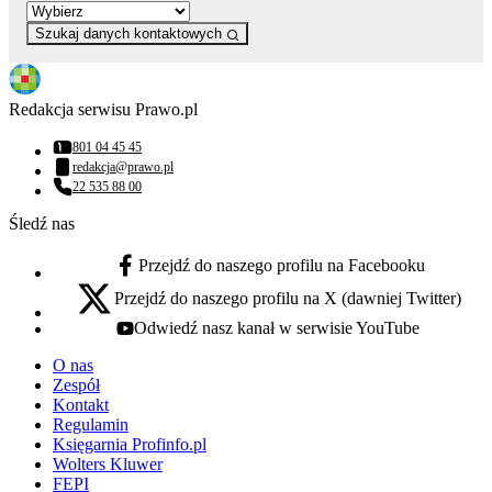
Szukaj danych kontaktowych
Redakcja serwisu Prawo.pl
801 04 45 45
Numer telefonu:
redakcja@prawo.pl
Adres email:
22 535 88 00
Numer telefonu:
Śledź nas
Przejdź do naszego profilu na Facebooku
facebook - otwiera się w nowej karcie
Przejdź do naszego profilu na X (dawniej Twitter)
x - otwiera się w nowej karcie
Odwiedź nasz kanał w serwisie YouTube
youtube - otwiera się w nowej karcie
O nas
Zespół
Kontakt
Regulamin
Księgarnia Profinfo.pl
Wolters Kluwer
FEPI