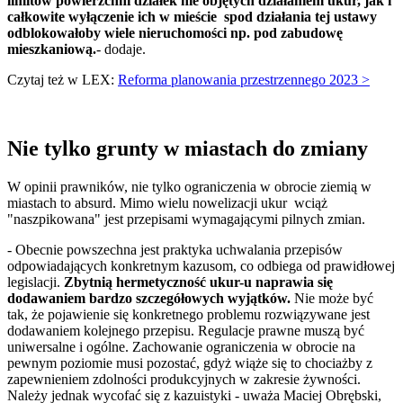
limitów powierzchni działek nie objętych działaniem ukur, jak i
całkowite wyłączenie ich w mieście spod działania tej ustawy
odblokowałoby wiele nieruchomości np. pod zabudowę
mieszkaniową.
- dodaje.
Czytaj też w LEX:
Reforma planowania przestrzennego 2023 >
Nie tylko grunty w miastach do zmiany
W opinii prawników, nie tylko ograniczenia w obrocie ziemią w
miastach to absurd. Mimo wielu nowelizacji ukur wciąż
"naszpikowana" jest przepisami wymagającymi pilnych zmian.
- Obecnie powszechna jest praktyka uchwalania przepisów
odpowiadających konkretnym kazusom, co odbiega od prawidłowej
legislacji.
Zbytnią hermetyczność ukur-u naprawia się
dodawaniem bardzo szczegółowych wyjątków.
Nie może być
tak, że pojawienie się konkretnego problemu rozwiązywane jest
dodawaniem kolejnego przepisu. Regulacje prawne muszą być
uniwersalne i ogólne. Zachowanie ograniczenia w obrocie na
pewnym poziomie musi pozostać, gdyż wiąże się to chociażby z
zapewnieniem zdolności produkcyjnych w zakresie żywności.
Należy jednak wycofać się z kazuistyki - uważa Maciej Obrębski,