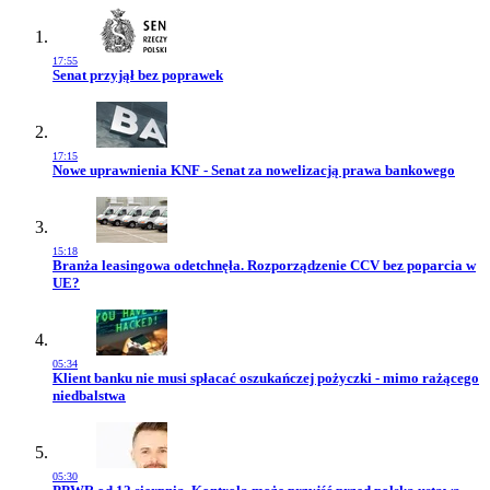
17:55
Przejdź do artykułu:
Senat przyjął bez poprawek
17:15
Przejdź do artykułu:
Nowe uprawnienia KNF - Senat za nowelizacją prawa bankowego
15:18
Przejdź do artykułu:
Branża leasingowa odetchnęła. Rozporządzenie CCV bez poparcia w
UE?
05:34
Przejdź do artykułu:
Klient banku nie musi spłacać oszukańczej pożyczki - mimo rażącego
niedbalstwa
05:30
Przejdź do artykułu: