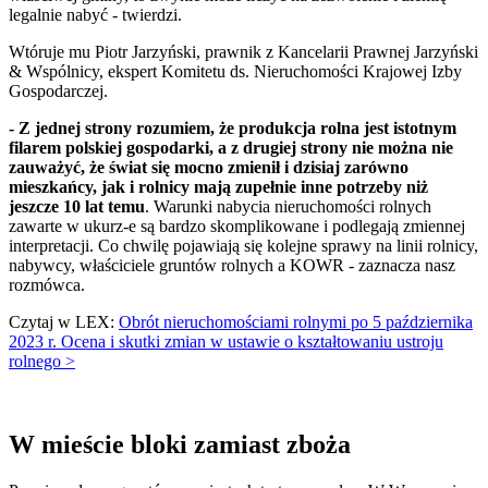
legalnie nabyć - twierdzi.
Wtóruje mu Piotr Jarzyński, prawnik z Kancelarii Prawnej Jarzyński
& Wspólnicy, ekspert Komitetu ds. Nieruchomości Krajowej Izby
Gospodarczej.
- Z jednej strony rozumiem, że produkcja rolna jest istotnym
filarem polskiej gospodarki, a z drugiej strony nie można nie
zauważyć, że świat się mocno zmienił i dzisiaj zarówno
mieszkańcy, jak i rolnicy mają zupełnie inne potrzeby niż
jeszcze 10 lat temu
. Warunki nabycia nieruchomości rolnych
zawarte w ukurz-e są bardzo skomplikowane i podlegają zmiennej
interpretacji. Co chwilę pojawiają się kolejne sprawy na linii rolnicy,
nabywcy, właściciele gruntów rolnych a KOWR - zaznacza nasz
rozmówca.
Czytaj w LEX:
Obrót nieruchomościami rolnymi po 5 października
2023 r. Ocena i skutki zmian w ustawie o kształtowaniu ustroju
rolnego >
W mieście bloki zamiast zboża