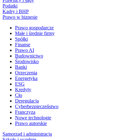
Prawnicy i sądy
Podatki
Kadry i BHP
Prawo w biznesie
Prawo gospodarcze
Małe i średnie firmy
Spółki
Finanse
Prawo AI
Budownictwo
Środowisko
Banki
Orzeczenia
Energetyka
ESG
Kredyty
Cło
Deregulacja
Cyberbezpieczeństwo
Franczyza
Nowe technologie
Prawo autorskie
Samorząd i administracja
Szkoły i uczelnie