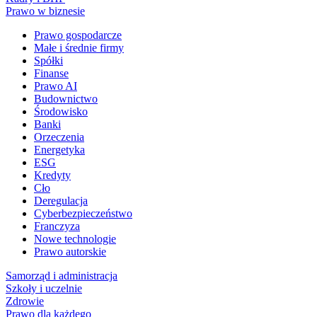
Prawo w biznesie
Prawo gospodarcze
Małe i średnie firmy
Spółki
Finanse
Prawo AI
Budownictwo
Środowisko
Banki
Orzeczenia
Energetyka
ESG
Kredyty
Cło
Deregulacja
Cyberbezpieczeństwo
Franczyza
Nowe technologie
Prawo autorskie
Samorząd i administracja
Szkoły i uczelnie
Zdrowie
Prawo dla każdego