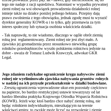
tego nie nadaje z racji sąsiedztwa. Natomiast w wypadku prywatnej
ziemi rolnej na wsi obowiązek prowadzenia działalności rolnej
istnieje także na działce poniżej jednego hektara. Przepisy dają
prawo zwolnienia z tego obowiązku, jednak zgodę musi tu wyrazić
dyrektor generalny KOWR-u i to tylko, gdy przemawia za tym
interes społeczny lub sytuacja osobista właściciela działki.
- Tak naprawdę, to nie wiadomo, dlaczego w ogóle obrót ziemią
rolną jest reglamentowany. Ziemi rolnej nie jest zbyt mało. A
zjawisko jej gromadzenia przez stosunkowo niewielką grupę
rolników-przedsiębiorców wyszło polskiemu rolnictwu jedynie na
dobre - uważa dr Tomasz Ludwik Krawczyk, adwokat GKR
Legal.
Jego zdaniem radykalne ograniczenie kręgu nabywców ziemi
rolnej nie wyeliminowało zjawiska nabywania gruntów rolnych
w nadziej na ich przyszłe przekształcenie w działki budowlane.
- Zresztą ograniczenia wprowadzone ukur-em pozostały częściowo
na papierze, bo bardzo restrykcyjnej ustawie towarzyszy od lat
bardzo liberalna praktyka Krajowego Ośrodka Wsparcia Rolnictwa
(KOWR). Jeżeli więc ktoś bardzo chce nabyć ziemię rolną, nie
będąc rolnikiem indywidualnym, mieszkającym na terenie
właściwej gminy, to zwykle może liczyć na zezwolenie i ziemię