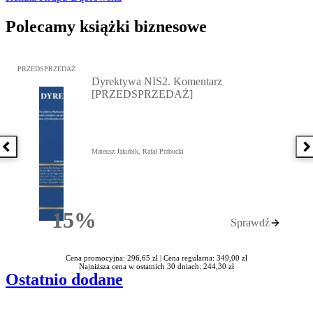
Polecamy książki biznesowe
Przejdź do: Dyrektywa NIS2. Komentarz [PRZEDSPRZEDAŻ], Mateu
PRZEDSPRZEDAŻ
Dyrektywa NIS2. Komentarz
[PRZEDSPRZEDAŻ]
Poprzednia książka
N
Mateusz Jakubik, Rafał Prabucki
15%
Sprawdź
Rabatu
Cena promocyjna: 296,65 zł |
Cena regularna: 349,00 zł
Najniższa cena w ostatnich 30 dniach: 244,30 zł
Ostatnio dodane