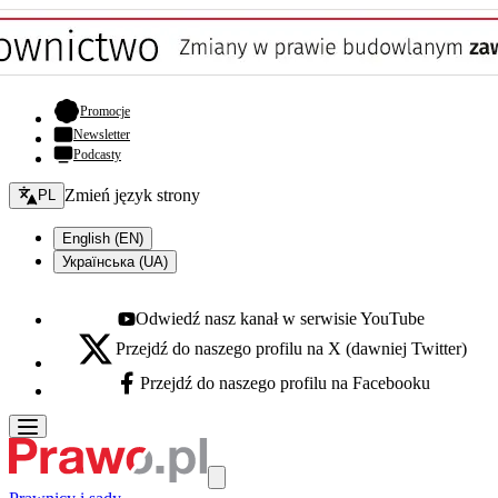
- otwiera się w nowej karcie
Promocje
Newsletter
Podcasty
Zmień język - bieżący:
Zmień język strony
PL
English (EN)
Українська (UA)
Odwiedź nasz kanał w serwisie YouTube
Youtube - otwiera się w nowej karcie
Przejdź do naszego profilu na X (dawniej Twitter)
X - otwiera się w nowej karcie
Przejdź do naszego profilu na Facebooku
Facebook - otwiera się w nowej karcie