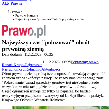
Akty Prawne
Prawo.pl
Prawo w biznesie
Najwyższy czas "poluzować" obrót prywatną ziemią
Najwyższy czas "poluzować" obrót
prywatną ziemią
Data dodania: 11.12.2023 | 06:35
11.12.2023 | 06:35
Poprawmy prawo
Renata Krupa-Dąbrowska
Nieruchomości
Rolnictwo
Aktualności
Obrót prywatną ziemią rolną trzeba uprościć - uważają eksperci. Ich
zdaniem trzeba skończyć z fikcją, że każdy kłos jest na wagę złota.
"Poluzowanie" zasad sprzedaży gruntów jest niezbędne przede
wszystkim w miastach, gdzie brakuje terenów pod zabudowę.
Część ograniczeń istnieje też tylko na papierze, bo bardzo
restrykcyjnym przepisom towarzyszy od lat zbyt liberalna praktyka
Krajowego Ośrodka Wsparcia Rolnictwa.