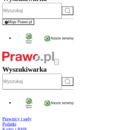
Szukaj
Moje Prawo.pl
- rejestracja i logowanie do serwisu
Nasze serwisy
Wyszukiwarka
Szukaj
Nasze serwisy
Prawnicy i sądy
Podatki
Kadry i BHP