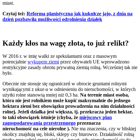
miast.
Czytaj też:
Reforma planistyczna jak kukułcze jajo, z dnia na
dzień pozbawiła możliwości odrolnienia działek
Każdy kłos na wagę złota, to już relikt?
W 2016 r. w imię walki ze spekulantami oraz z masowym
potencjalnie
wykupem ziemi
przez obywateli UE wprowadzono
restrykcyjne zasady obrotu prywatną ziemią rolną. Wcześniej tak nie
było.
Obecnie nie stosuje się ograniczeń w obrocie gruntami rolnymi
wynikającymi z ukur-u w odniesieniu do nieruchomości, w których
użytki rolne stanowią mniej niż 0,3 ha.
Na terenie miast osoba,
która nie jest rolnikiem może kupić maksymalnie do jednego
hektara ziemi bez obowiązku prowadzenia na nim działalności
rolnej. Jeżeli działka jest większa, tj. przekracza jeden hektar,
to taki obowiązek istnieje (chyba, że
miejscowy plan
zagospodarowania przestrzennego
przeznacza
nieruchomość na cele nierolne ).
Nie ma znaczenia, czy w bliskiej
okolicy znajdują się, bloki, sklepy czy biurowce. Działalność rolną
trzeba prowadzić przez pięć lat - nawet, gdy nieruchomość się do