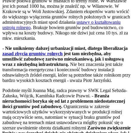
Prawie połowa gruntów w miastach to tereny rolne. W Warszawie
jest ich ponad 1000 ha, można je znaleźć np. w Wilanowie. W
Krakowie są w Woli Justowskiej. Zdaniem ekspertów warto wrócić
do większego wyłączenia gruntów rolnych położonych w granicach
administracyjnych miast spod działania
ustawy o kształtowaniu
ustroju rolnego
. Brakuje bowiem gruntów pod budownictwo, co
wpływa na koszty budowy. Nikogo nie dziwi już cena 10 tys. zł za
mkw. mieszkania.
- Nie unikniemy dalszej urbanizacji miast, dlatego liberalizacja
zasad zbycia gruntów rolnych
jest tam niezbędna, aby
umożliwić zabudowę zarówno mieszkaniową, jak i usługową
wraz z niezbędną infrastrukturą.
Nie bez znaczenia jest także
transformacja energetyczna i konieczność budowy instalacji
odnawialnych źródeł energii, które są potrzebne także rolnikom przy
bardzo wysokich kosztach energii - uważa Piotr Jarzyński.
Podobnie myśli Joanna Maj, radca prawny w SWK Legal Sebzda-
Załuska, Wójcik, Kamińska Radcowie Prawni. -
Branża
nieruchomości boryka się od lat z problemem niedostatecznej
ilości gruntów pod zabudowę.
Ograniczenia w zakresie
wartościowych użytków wykorzystywanych w produkcji rolnej
mają oczywiście sens, natomiast w sytuacji braku gruntów pod
zabudowę na terenach miast ustawodawca mógłby pokusić się o
szersze uwolnienie obrotu działkami rolnymi
Zarówno zwiększenie