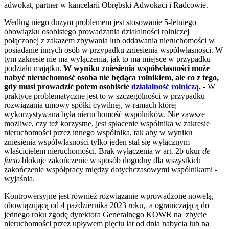
adwokat, partner w kancelarii Obrębski Adwokaci i Radcowie.
Według niego dużym problemem jest stosowanie 5-letniego
obowiązku osobistego prowadzania działalności rolniczej
połączonej z zakazem zbywania lub oddawania nieruchomości w
posiadanie innych osób w przypadku zniesienia współwłasności. W
tym zakresie nie ma wyłączenia, jak to ma miejsce w przypadku
podziału majątku.
W wyniku zniesienia współwłasności może
nabyć nieruchomość osoba nie będąca rolnikiem, ale co z tego,
gdy musi prowadzić potem osobiście
działalność rolniczą
.
- W
praktyce problematyczne jest to w szczególności w przypadku
rozwiązania umowy spółki cywilnej, w ramach której
wykorzystywana była nieruchomość wspólników. Nie zawsze
możliwe, czy też korzystne, jest spłacenie wspólnika w zakresie
nieruchomości przez innego wspólnika, tak aby w wyniku
zniesienia współwłasności tylko jeden stał się wyłącznym
właścicielem nieruchomości. Brak wyłączenia w art. 2b ukur
de
facto
blokuje zakończenie w sposób dogodny dla wszystkich
zakończenie współpracy między dotychczasowymi wspólnikami -
wyjaśnia.
Kontrowersyjne jest również rozwiązanie wprowadzone nowelą,
obowiązującą od 4 października 2023 roku, a ograniczającą do
jednego roku zgodę dyrektora Generalnego KOWR na zbycie
nieruchomości przez upływem pięciu lat od dnia nabycia lub na