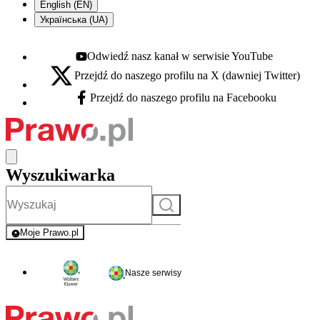
English (EN)
Українська (UA)
Odwiedź nasz kanał w serwisie YouTube
Youtube - otwiera się w nowej karcie
Przejdź do naszego profilu na X (dawniej Twitter)
X - otwiera się w nowej karcie
Przejdź do naszego profilu na Facebooku
Facebook - otwiera się w nowej karcie
Wyszukiwarka
Szukaj
Moje Prawo.pl
- rejestracja i logowanie do serwisu
Nasze serwisy