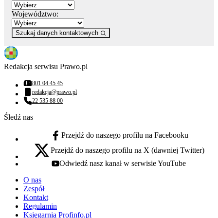
Województwo:
Szukaj danych kontaktowych
Redakcja serwisu Prawo.pl
801 04 45 45
Numer telefonu:
redakcja@prawo.pl
Adres email:
22 535 88 00
Numer telefonu:
Śledź nas
Przejdź do naszego profilu na Facebooku
facebook - otwiera się w nowej karcie
Przejdź do naszego profilu na X (dawniej Twitter)
x - otwiera się w nowej karcie
Odwiedź nasz kanał w serwisie YouTube
youtube - otwiera się w nowej karcie
O nas
Zespół
Kontakt
Regulamin
Księgarnia Profinfo.pl