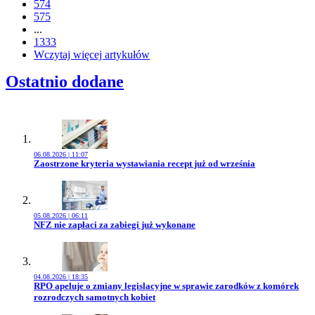
574
575
...
1333
Wczytaj więcej artykułów
Ostatnio dodane
06.08.2026 | 11:07
Przejdź do artykułu:
Zaostrzone kryteria wystawiania recept już od września
05.08.2026 | 06:11
Przejdź do artykułu:
NFZ nie zapłaci za zabiegi już wykonane
04.08.2026 | 18:35
Przejdź do artykułu:
RPO apeluje o zmiany legislacyjne w sprawie zarodków z komórek
rozrodczych samotnych kobiet