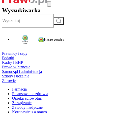
Wyszukiwarka
Szukaj
Nasze serwisy
Prawnicy i sądy
Podatki
Kadry i BHP
Prawo w biznesie
Samorząd i administracja
Szkoły i uczelnie
Zdrowie
Farmacja
Finansowanie zdrowia
Opieka zdrowotna
Zarządzanie
Zawody medyczne
Koronawirus a prawo