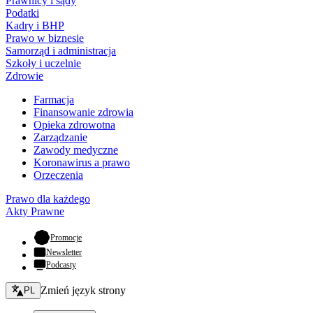
Prawnicy i sądy
Podatki
Kadry i BHP
Prawo w biznesie
Samorząd i administracja
Szkoły i uczelnie
Zdrowie
Farmacja
Finansowanie zdrowia
Opieka zdrowotna
Zarządzanie
Zawody medyczne
Koronawirus a prawo
Orzeczenia
Prawo dla każdego
Akty Prawne
- otwiera się w nowej karcie
Promocje
Newsletter
Podcasty
Zmień język - bieżący:
Zmień język strony
PL