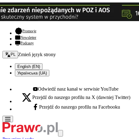
- otwiera się w nowej karcie
Promocje
Newsletter
Podcasty
Zmień język - bieżący:
Zmień język strony
PL
English (EN)
Українська (UA)
Odwiedź nasz kanał w serwisie YouTube
Youtube - otwiera się w nowej karcie
Przejdź do naszego profilu na X (dawniej Twitter)
X - otwiera się w nowej karcie
Przejdź do naszego profilu na Facebooku
Facebook - otwiera się w nowej karcie