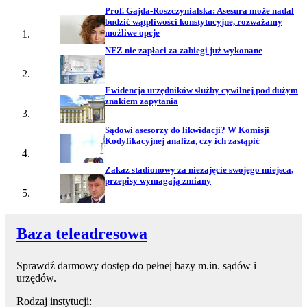
Prof. Gajda-Roszczynialska: Asesura może nadal
budzić wątpliwości konstytucyjne, rozważamy
możliwe opcje
NFZ nie zapłaci za zabiegi już wykonane
Ewidencja urzędników służby cywilnej pod dużym
znakiem zapytania
Sądowi asesorzy do likwidacji? W Komisji
Kodyfikacyjnej analiza, czy ich zastąpić
Zakaz stadionowy za niezajęcie swojego miejsca,
przepisy wymagają zmiany
Baza teleadresowa
Sprawdź darmowy dostęp do pełnej bazy m.in. sądów i
urzędów.
Rodzaj instytucji: