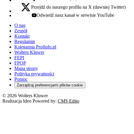
facebook - otwiera się w nowej karcie
Przejdź do naszego profilu na X (dawniej Twitter)
x - otwiera się w nowej karcie
Odwiedź nasz kanał w serwisie YouTube
youtube - otwiera się w nowej karcie
O nas
Zespół
Kontakt
Regulamin
Księgarnia Profinfo.pl
Wolters Kluwer
FEPI
FPOP
Mapa strony
Polityka prywatności
Pomoc
Zarządzaj preferencjami plików cookie
© 2026 Wolters Kluwer
Realizacja Ideo Powered by:
CMS Edito