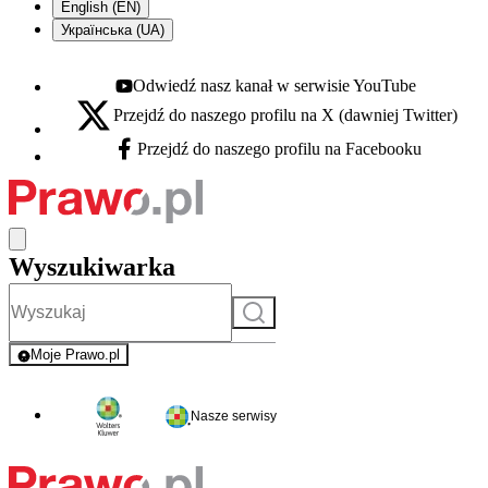
English (EN)
Українська (UA)
Odwiedź nasz kanał w serwisie YouTube
Youtube - otwiera się w nowej karcie
Przejdź do naszego profilu na X (dawniej Twitter)
X - otwiera się w nowej karcie
Przejdź do naszego profilu na Facebooku
Facebook - otwiera się w nowej karcie
Wyszukiwarka
Szukaj
Moje Prawo.pl
- rejestracja i logowanie do serwisu
Nasze serwisy