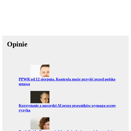
Opinie
Przejdź do:
PPWR od 12 sierpnia. Kontrola może przyjść przed polską
ustawą
Przejdź do:
Korzystanie z narzędzi AI przez prawników wymaga oceny
ryzyka