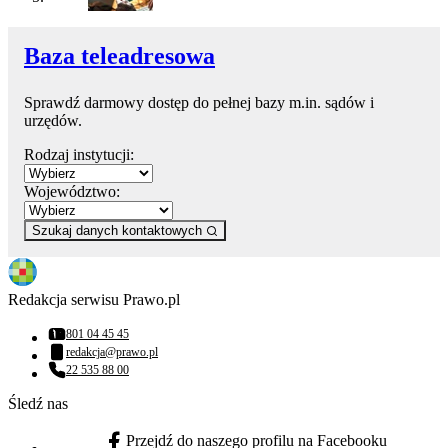
Baza teleadresowa
Sprawdź darmowy dostęp do pełnej bazy m.in. sądów i
urzędów.
Rodzaj instytucji:
Województwo:
Szukaj danych kontaktowych
Redakcja serwisu Prawo.pl
801 04 45 45
Numer telefonu:
redakcja@prawo.pl
Adres email:
22 535 88 00
Numer telefonu:
Śledź nas
Przejdź do naszego profilu na Facebooku