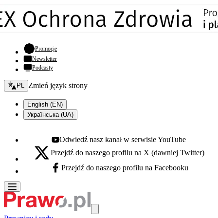
- otwiera się w nowej karcie
Promocje
Newsletter
Podcasty
Zmień język - bieżący:
Zmień język strony
PL
English (EN)
Українська (UA)
Odwiedź nasz kanał w serwisie YouTube
Youtube - otwiera się w nowej karcie
Przejdź do naszego profilu na X (dawniej Twitter)
X - otwiera się w nowej karcie
Przejdź do naszego profilu na Facebooku
Facebook - otwiera się w nowej karcie