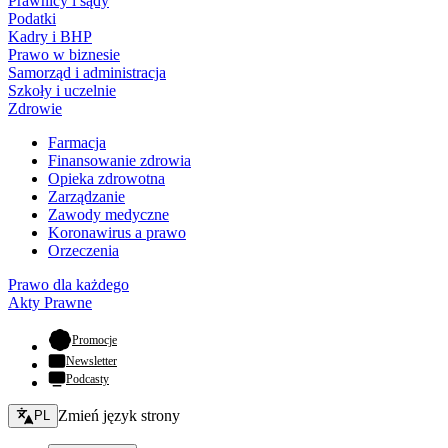
Prawnicy i sądy
Podatki
Kadry i BHP
Prawo w biznesie
Samorząd i administracja
Szkoły i uczelnie
Zdrowie
Farmacja
Finansowanie zdrowia
Opieka zdrowotna
Zarządzanie
Zawody medyczne
Koronawirus a prawo
Orzeczenia
Prawo dla każdego
Akty Prawne
- otwiera się w nowej karcie
Promocje
Newsletter
Podcasty
Zmień język - bieżący:
Zmień język strony
PL