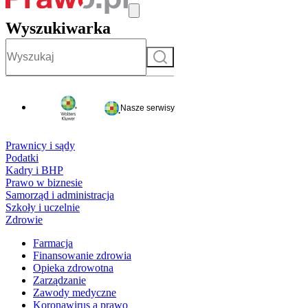
Wyszukiwarka
Szukaj
Nasze serwisy
Prawnicy i sądy
Podatki
Kadry i BHP
Prawo w biznesie
Samorząd i administracja
Szkoły i uczelnie
Zdrowie
Farmacja
Finansowanie zdrowia
Opieka zdrowotna
Zarządzanie
Zawody medyczne
Koronawirus a prawo