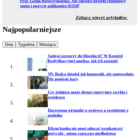
Przejdź do:
Prof. Gajda-Roszczynialska: Już wkrótce projekt regulujący
status i pozycję aplikantów KSSiP
z sekc
Zobacz więcej artykułów
Najpopularniejsze
Najpopularniejsze wiadomości z
Najpopularniejsze wiadomości z
Najpopularniejsze wiadomości z
Dnia
Tygodnia
Miesiąca
Sądowi asesorzy do likwidacji? W Komisji
Kodyfikacyjnej analiza, jak ich zastąpić
SN: Radca działał jak komornik, ale samowolnie.
Nie poniesie kary
Czy żołnierz może dostać emeryturę zwykłą i
wojskową
Darowizna od matki w gotówce a zwolnienie z
podatku
Klient banku nie musi spłacać oszukańczej
pożyczki - mimo rażącego niedbalstwa