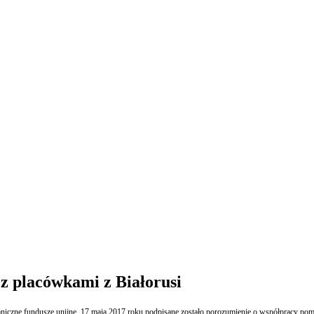
 z placówkami z Białorusi
nsgraniczne fundusze unijne. 17 maja 2017 roku podpisane zostało porozumienie o współpra