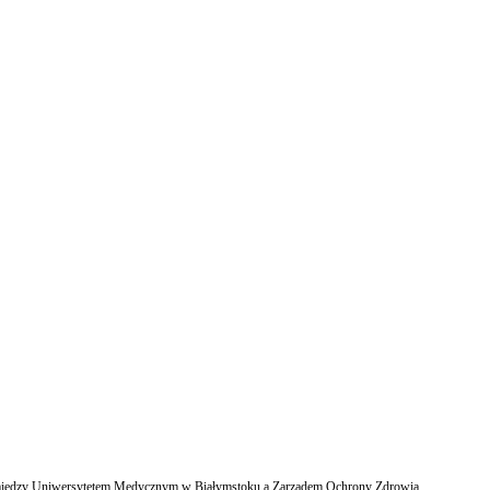
cy pomiędzy Uniwersytetem Medycznym w Białymstoku a Zarządem Ochrony Zdrowia