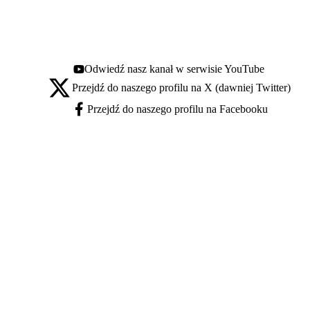
Odwiedź nasz kanał w serwisie YouTube
Youtube - otwiera się w nowej karcie
Przejdź do naszego profilu na X (dawniej Twitter)
X - otwiera się w nowej karcie
Przejdź do naszego profilu na Facebooku
Facebook - otwiera się w nowej karcie