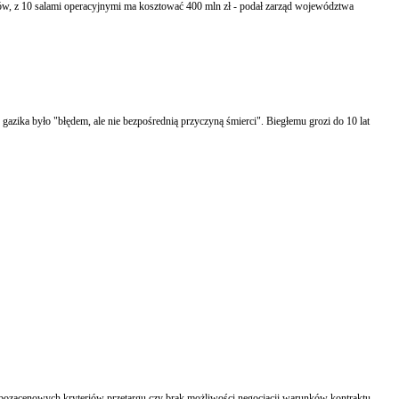
w, z 10 salami operacyjnymi ma kosztować 400 mln zł - podał zarząd województwa
 gazika było "błędem, ale nie bezpośrednią przyczyną śmierci". Biegłemu grozi do 10 lat
e pozacenowych kryteriów przetargu czy brak możliwości negocjacji warunków kontraktu.