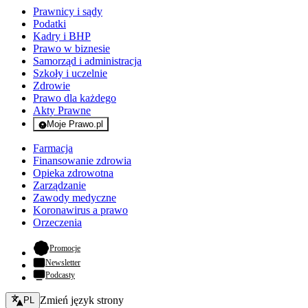
Prawnicy i sądy
Podatki
Kadry i BHP
Prawo w biznesie
Samorząd i administracja
Szkoły i uczelnie
Zdrowie
Prawo dla każdego
Akty Prawne
Moje Prawo.pl
- rejestracja i logowanie do serwisu
Farmacja
Finansowanie zdrowia
Opieka zdrowotna
Zarządzanie
Zawody medyczne
Koronawirus a prawo
Orzeczenia
- otwiera się w nowej karcie
Promocje
Newsletter
Podcasty
Zmień język - bieżący:
Zmień język strony
PL