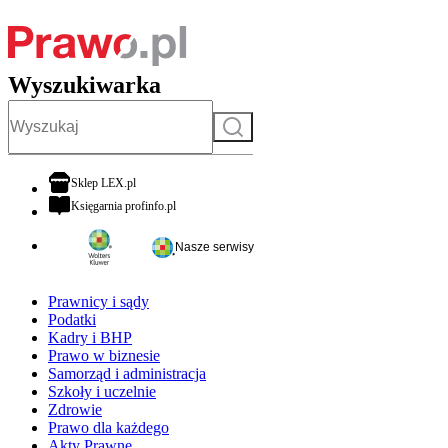
Wyszukiwarka
Szukaj
otwiera się w nowej karcie
Sklep LEX.pl
otwiera się w nowej karcie
Księgarnia profinfo.pl
Nasze serwisy
Prawnicy i sądy
Podatki
Kadry i BHP
Prawo w biznesie
Samorząd i administracja
Szkoły i uczelnie
Zdrowie
Prawo dla każdego
Akty Prawne