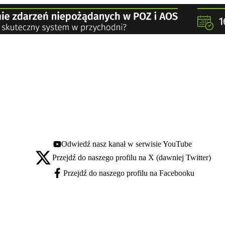
Odwiedź nasz kanał w serwisie YouTube
Youtube - otwiera się w nowej karcie
Przejdź do naszego profilu na X (dawniej Twitter)
X - otwiera się w nowej karcie
Przejdź do naszego profilu na Facebooku
Facebook - otwiera się w nowej karcie