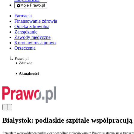
Moje Prawo.pl
- rejestracja i logowanie do serwisu
Farmacja
Finansowanie zdrowia
Opieka zdrowotna
Zarządzanie
Zawody medyczne
Koronawirus a prawo
Orzeczenia
Prawo.pl
Zdrowie
Aktualności
Białystok: podlaskie szpitale współpracują
Szpitale z województwa podlaskiego wspólnie z placówkami z Białorusi starają się o tra