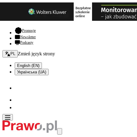
- otwiera się w nowej karcie
Promocje
Newsletter
Podcasty
Zmień język - bieżący:
Zmień język strony
PL
English (EN)
Українська (UA)