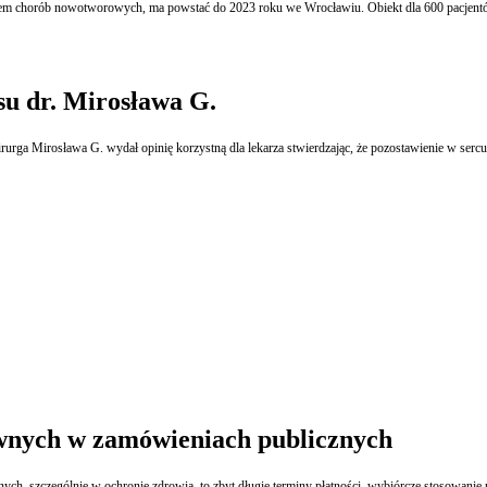
niem chorób nowotworowych, ma powstać do 2023 roku we Wrocławiu. Obiekt dla 600 pacjentó
su dr. Mirosława G.
hirurga Mirosława G. wydał opinię korzystną dla lekarza stwierdzając, że pozostawienie w sercu
wnych w zamówieniach publicznych
nych, szczególnie w ochronie zdrowia, to zbyt długie terminy płatności, wybiórcze stosowani