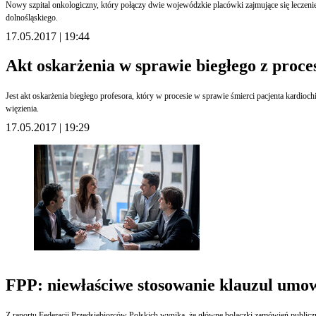
Nowy szpital onkologiczny, który połączy dwie wojewódzkie placówki zajmujące się lecze
dolnośląskiego.
17.05.2017 | 19:44
Akt oskarżenia w sprawie biegłego z proce
Jest akt oskarżenia biegłego profesora, który w procesie w sprawie śmierci pacjenta kardioc
więzienia.
17.05.2017 | 19:29
FPP: niewłaściwe stosowanie klauzul umo
Z raportu Federacji Przedsiębiorców Polskich wynika, że główne bolączki zamówień publicz