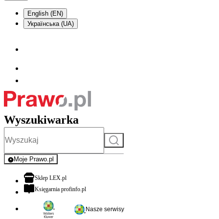
English (EN)
Українська (UA)
Wyszukiwarka
Szukaj
Moje Prawo.pl
- rejestracja i logowanie do serwisu
otwiera się w nowej karcie
Sklep LEX.pl
otwiera się w nowej karcie
Księgarnia profinfo.pl
Nasze serwisy