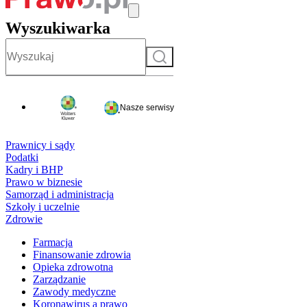
Wyszukiwarka
Szukaj
Nasze serwisy
Prawnicy i sądy
Podatki
Kadry i BHP
Prawo w biznesie
Samorząd i administracja
Szkoły i uczelnie
Zdrowie
Farmacja
Finansowanie zdrowia
Opieka zdrowotna
Zarządzanie
Zawody medyczne
Koronawirus a prawo