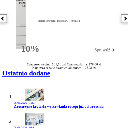
Poprzednia książka
N
Marcin Burdzik, Radosław Tymiński
10%
Sprawdź
Rabatu
Cena promocyjna: 161,10 zł |
Cena regularna: 179,00 zł
Najniższa cena w ostatnich 30 dniach: 125,31 zł
Ostatnio dodane
06.08.2026 | 11:07
Przejdź do artykułu:
Zaostrzone kryteria wystawiania recept już od września
05.08.2026 | 06:11