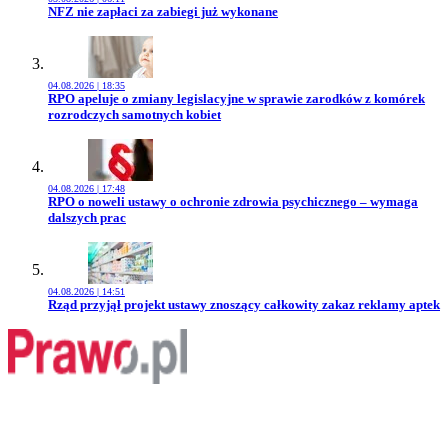
Przejdź do artykułu:
NFZ nie zapłaci za zabiegi już wykonane
04.08.2026 | 18:35
Przejdź do artykułu:
RPO apeluje o zmiany legislacyjne w sprawie zarodków z komórek
rozrodczych samotnych kobiet
04.08.2026 | 17:48
Przejdź do artykułu:
RPO o noweli ustawy o ochronie zdrowia psychicznego – wymaga
dalszych prac
04.08.2026 | 14:51
Przejdź do artykułu:
Rząd przyjął projekt ustawy znoszący całkowity zakaz reklamy aptek