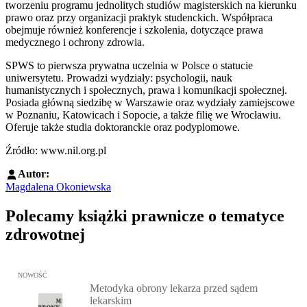
tworzeniu programu jednolitych studiów magisterskich na kierunku
prawo oraz przy organizacji praktyk studenckich. Współpraca
obejmuje również konferencje i szkolenia, dotyczące prawa
medycznego i ochrony zdrowia.
SPWS to pierwsza prywatna uczelnia w Polsce o statucie
uniwersytetu. Prowadzi wydziały: psychologii, nauk
humanistycznych i społecznych, prawa i komunikacji społecznej.
Posiada główną siedzibę w Warszawie oraz wydziały zamiejscowe
w Poznaniu, Katowicach i Sopocie, a także filię we Wrocławiu.
Oferuje także studia doktoranckie oraz podyplomowe.
Źródło: www.nil.org.pl
Autor:
Magdalena Okoniewska
Polecamy książki prawnicze o tematyce
zdrowotnej
Przejdź do: Metodyka obrony lekarza przed sądem lekarskim, Marc
NOWOŚĆ
Metodyka obrony lekarza przed sądem
lekarskim