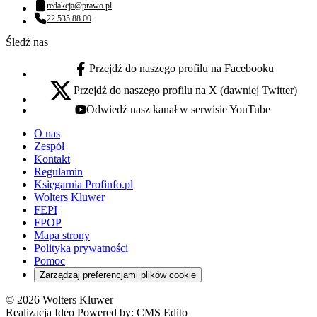
redakcja@prawo.pl
Adres email:
22 535 88 00
Numer telefonu:
Śledź nas
Przejdź do naszego profilu na Facebooku
facebook - otwiera się w nowej karcie
Przejdź do naszego profilu na X (dawniej Twitter)
x - otwiera się w nowej karcie
Odwiedź nasz kanał w serwisie YouTube
youtube - otwiera się w nowej karcie
O nas
Zespół
Kontakt
Regulamin
Księgarnia Profinfo.pl
Wolters Kluwer
FEPI
FPOP
Mapa strony
Polityka prywatności
Pomoc
Zarządzaj preferencjami plików cookie
© 2026 Wolters Kluwer
Realizacja Ideo Powered by:
CMS Edito