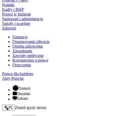
Prawnicy i sądy
Podatki
Kadry i BHP
Prawo w biznesie
Samorząd i administracja
Szkoły i uczelnie
Zdrowie
Farmacja
Finansowanie zdrowia
Opieka zdrowotna
Zarządzanie
Zawody medyczne
Koronawirus a prawo
Orzeczenia
Prawo dla każdego
Akty Prawne
- otwiera się w nowej karcie
Promocje
Newsletter
Podcasty
Zmień język - bieżący:
Zmień język strony
PL