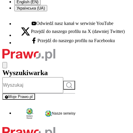
English (EN)
Українська (UA)
Odwiedź nasz kanał w serwisie YouTube
Youtube - otwiera się w nowej karcie
Przejdź do naszego profilu na X (dawniej Twitter)
X - otwiera się w nowej karcie
Przejdź do naszego profilu na Facebooku
Facebook - otwiera się w nowej karcie
Wyszukiwarka
Szukaj
Moje Prawo.pl
- rejestracja i logowanie do serwisu
Nasze serwisy