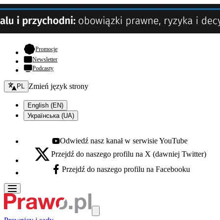
- otwiera się w nowej karcie
Promocje
Newsletter
Podcasty
Zmień język - bieżący:
Zmień język strony
PL
English (EN)
Українська (UA)
Odwiedź nasz kanał w serwisie YouTube
Youtube - otwiera się w nowej karcie
Przejdź do naszego profilu na X (dawniej Twitter)
X - otwiera się w nowej karcie
Przejdź do naszego profilu na Facebooku
Facebook - otwiera się w nowej karcie