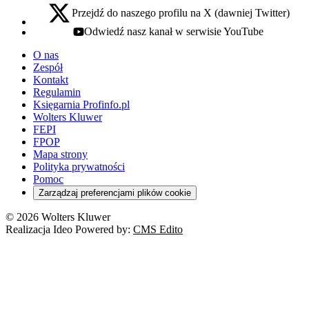
Przejdź do naszego profilu na X (dawniej Twitter)
x - otwiera się w nowej karcie
Odwiedź nasz kanał w serwisie YouTube
youtube - otwiera się w nowej karcie
O nas
Zespół
Kontakt
Regulamin
Księgarnia Profinfo.pl
Wolters Kluwer
FEPI
FPOP
Mapa strony
Polityka prywatności
Pomoc
Zarządzaj preferencjami plików cookie
© 2026 Wolters Kluwer
Realizacja Ideo Powered by:
CMS Edito