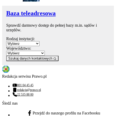
Baza teleadresowa
Sprawdź darmowy dostęp do pełnej bazy m.in. sądów i
urzędów.
Rodzaj instytucji:
Województwo:
Szukaj danych kontaktowych
Redakcja serwisu Prawo.pl
801 04 45 45
Numer telefonu:
redakcja@prawo.pl
Adres email:
22 535 88 00
Numer telefonu:
Śledź nas
Przejdź do naszego profilu na Facebooku
facebook - otwiera się w nowej karcie