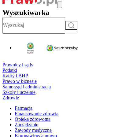
Wyszukiwarka
Szukaj
Nasze serwisy
Prawnicy i sądy
Podatki
Kadry i BHP
Prawo w biznesie
Samorząd i administracja
Szkoły i uczelnie
Zdrowie
Farmacja
Finansowanie zdrowia
Opieka zdrowotna
Zarządzanie
Zawody medyczne
Koronawirus a prawo