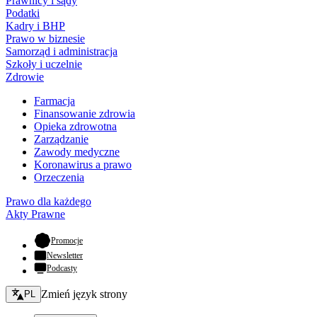
Prawnicy i sądy
Podatki
Kadry i BHP
Prawo w biznesie
Samorząd i administracja
Szkoły i uczelnie
Zdrowie
Farmacja
Finansowanie zdrowia
Opieka zdrowotna
Zarządzanie
Zawody medyczne
Koronawirus a prawo
Orzeczenia
Prawo dla każdego
Akty Prawne
- otwiera się w nowej karcie
Promocje
Newsletter
Podcasty
Zmień język - bieżący:
Zmień język strony
PL