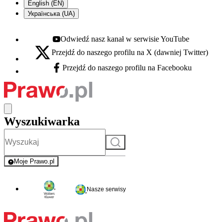
English (EN)
Українська (UA)
Odwiedź nasz kanał w serwisie YouTube
Youtube - otwiera się w nowej karcie
Przejdź do naszego profilu na X (dawniej Twitter)
X - otwiera się w nowej karcie
Przejdź do naszego profilu na Facebooku
Facebook - otwiera się w nowej karcie
Wyszukiwarka
Szukaj
Moje Prawo.pl
- rejestracja i logowanie do serwisu
Nasze serwisy