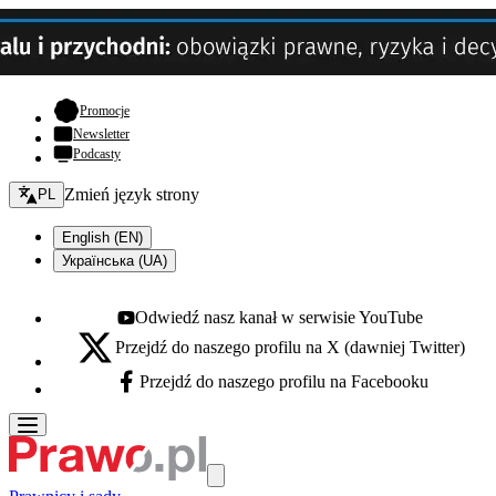
- otwiera się w nowej karcie
Promocje
Newsletter
Podcasty
Zmień język - bieżący:
Zmień język strony
PL
English (EN)
Українська (UA)
Odwiedź nasz kanał w serwisie YouTube
Youtube - otwiera się w nowej karcie
Przejdź do naszego profilu na X (dawniej Twitter)
X - otwiera się w nowej karcie
Przejdź do naszego profilu na Facebooku
Facebook - otwiera się w nowej karcie