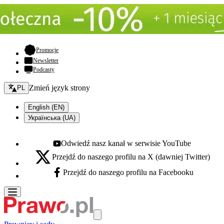
- otwiera się w nowej karcie
Promocje
Newsletter
Podcasty
Zmień język - bieżący:
Zmień język strony
PL
English (EN)
Українська (UA)
Odwiedź nasz kanał w serwisie YouTube
Youtube - otwiera się w nowej karcie
Przejdź do naszego profilu na X (dawniej Twitter)
X - otwiera się w nowej karcie
Przejdź do naszego profilu na Facebooku
Facebook - otwiera się w nowej karcie