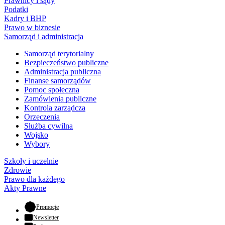
Prawnicy i sądy
Podatki
Kadry i BHP
Prawo w biznesie
Samorząd i administracja
Samorząd terytorialny
Bezpieczeństwo publiczne
Administracja publiczna
Finanse samorządów
Pomoc społeczna
Zamówienia publiczne
Kontrola zarządcza
Orzeczenia
Służba cywilna
Wojsko
Wybory
Szkoły i uczelnie
Zdrowie
Prawo dla każdego
Akty Prawne
- otwiera się w nowej karcie
Promocje
Newsletter