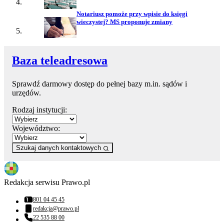
Notariusz pomoże przy wpisie do księgi
wieczystej? MS proponuje zmiany
Baza teleadresowa
Sprawdź darmowy dostęp do pełnej bazy m.in. sądów i
urzędów.
Rodzaj instytucji:
Województwo:
Szukaj danych kontaktowych
Redakcja serwisu Prawo.pl
801 04 45 45
Numer telefonu:
redakcja@prawo.pl
Adres email:
22 535 88 00
Numer telefonu: