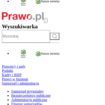
Nasze serwisy
Wyszukiwarka
Szukaj
Nasze serwisy
Prawnicy i sądy
Podatki
Kadry i BHP
Prawo w biznesie
Samorząd i administracja
Samorząd terytorialny
Bezpieczeństwo publiczne
Administracja publiczna
Finanse samorządów