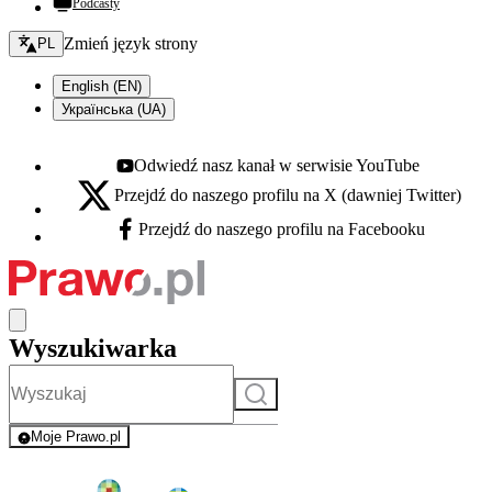
Podcasty
Zmień język - bieżący:
Zmień język strony
PL
English (EN)
Українська (UA)
Odwiedź nasz kanał w serwisie YouTube
Youtube - otwiera się w nowej karcie
Przejdź do naszego profilu na X (dawniej Twitter)
X - otwiera się w nowej karcie
Przejdź do naszego profilu na Facebooku
Facebook - otwiera się w nowej karcie
Wyszukiwarka
Szukaj
Moje Prawo.pl
- rejestracja i logowanie do serwisu