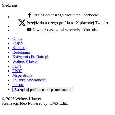
Śledź nas
Przejdź do naszego profilu na Facebooku
facebook - otwiera się w nowej karcie
Przejdź do naszego profilu na X (dawniej Twitter)
x - otwiera się w nowej karcie
Odwiedź nasz kanał w serwisie YouTube
youtube - otwiera się w nowej karcie
O nas
Zespół
Kontakt
Regulamin
Księgarnia Profinfo.pl
Wolters Kluwer
FEPI
FPOP
Mapa strony
Polityka prywatności
Pomoc
Zarządzaj preferencjami plików cookie
© 2026 Wolters Kluwer
Realizacja Ideo Powered by:
CMS Edito