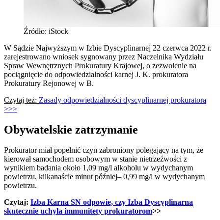
Źródło: iStock
W Sądzie Najwyższym w Izbie Dyscyplinarnej 22 czerwca 2022 r.
zarejestrowano wniosek sygnowany przez Naczelnika Wydziału
Spraw Wewnętrznych Prokuratury Krajowej, o zezwolenie na
pociągnięcie do odpowiedzialności karnej J. K. prokuratora
Prokuratury Rejonowej w B.
Czytaj też:
Zasady odpowiedzialności dyscyplinarnej prokuratora
>>>
Obywatelskie zatrzymanie
Prokurator miał popełnić czyn zabroniony polegający na tym, że
kierował samochodem osobowym w stanie nietrzeźwości z
wynikiem badania około 1,09 mg/l alkoholu w wydychanym
powietrzu, kilkanaście minut później– 0,99 mg/l w wydychanym
powietrzu.
Czytaj:
Izba Karna SN odpowie, czy Izba Dyscyplinarna
skutecznie uchyla immunitety prokuratorom
>>