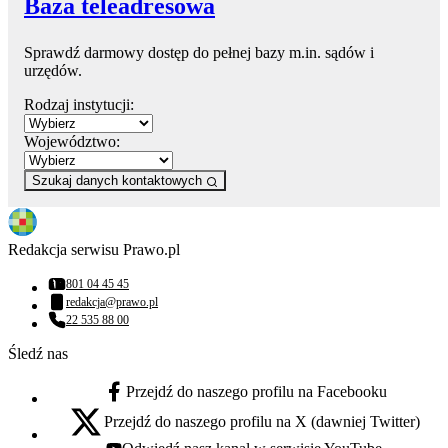
Baza teleadresowa
Sprawdź darmowy dostęp do pełnej bazy m.in. sądów i
urzędów.
Rodzaj instytucji:
Województwo:
Szukaj danych kontaktowych
Redakcja serwisu Prawo.pl
801 04 45 45
Numer telefonu:
redakcja@prawo.pl
Adres email:
22 535 88 00
Numer telefonu:
Śledź nas
Przejdź do naszego profilu na Facebooku
facebook - otwiera się w nowej karcie
Przejdź do naszego profilu na X (dawniej Twitter)
x - otwiera się w nowej karcie