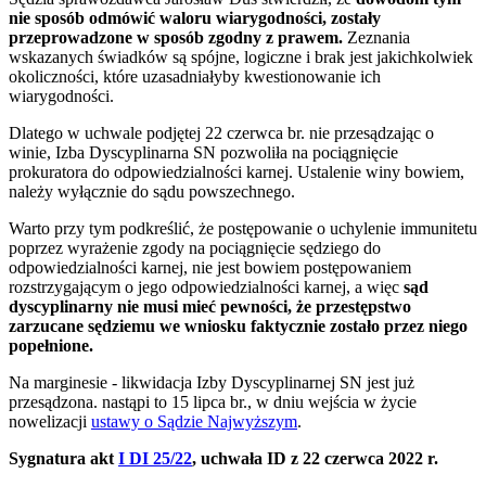
nie sposób odmówić waloru wiarygodności, zostały
przeprowadzone w sposób zgodny z prawem.
Zeznania
wskazanych świadków są spójne, logiczne i brak jest jakichkolwiek
okoliczności, które uzasadniałyby kwestionowanie ich
wiarygodności.
Dlatego w uchwale podjętej 22 czerwca br. nie przesądzając o
winie, Izba Dyscyplinarna SN pozwoliła na pociągnięcie
prokuratora do odpowiedzialności karnej. Ustalenie winy bowiem,
należy wyłącznie do sądu powszechnego.
Warto przy tym podkreślić, że postępowanie o uchylenie immunitetu
poprzez wyrażenie zgody na pociągnięcie sędziego do
odpowiedzialności karnej, nie jest bowiem postępowaniem
rozstrzygającym o jego odpowiedzialności karnej, a więc
sąd
dyscyplinarny nie musi mieć pewności, że przestępstwo
zarzucane sędziemu we wniosku faktycznie zostało przez niego
popełnione.
Na marginesie - likwidacja Izby Dyscyplinarnej SN jest już
przesądzona. nastąpi to 15 lipca br., w dniu wejścia w życie
nowelizacji
ustawy o Sądzie Najwyższym
.
Sygnatura akt
I DI 25/22
, uchwała ID z 22 czerwca 2022 r.