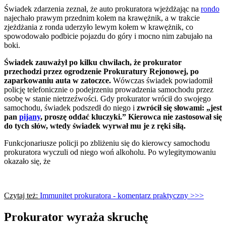
Świadek zdarzenia zeznał, że auto prokuratora wjeżdżając na
rondo
najechało prawym przednim kołem na krawężnik, a w trakcie
zjeżdżania z ronda uderzyło lewym kołem w krawężnik, co
spowodowało podbicie pojazdu do góry i mocno nim zabujało na
boki.
Świadek zauważył po kilku chwilach, że prokurator
przechodzi przez ogrodzenie Prokuratury Rejonowej, po
zaparkowaniu auta w zatoczce.
Wówczas świadek powiadomił
policję telefonicznie o podejrzeniu prowadzenia samochodu przez
osobę w stanie nietrzeźwości. Gdy prokurator wrócił do swojego
samochodu, świadek podszedł do niego i
zwrócił się słowami: „jest
pan
pijany
, proszę oddać kluczyki.” Kierowca nie zastosował się
do tych słów, wtedy świadek wyrwał mu je z ręki siłą.
Funkcjonariusze policji po zbliżeniu się do kierowcy samochodu
prokuratora wyczuli od niego woń alkoholu. Po wylegitymowaniu
okazało się, że
Czytaj też:
Immunitet prokuratora - komentarz praktyczny >>>
Prokurator wyraża skruchę