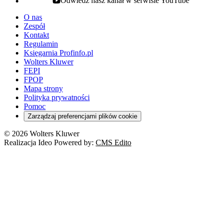
Odwiedź nasz kanał w serwisie YouTube
youtube - otwiera się w nowej karcie
O nas
Zespół
Kontakt
Regulamin
Księgarnia Profinfo.pl
Wolters Kluwer
FEPI
FPOP
Mapa strony
Polityka prywatności
Pomoc
Zarządzaj preferencjami plików cookie
© 2026 Wolters Kluwer
Realizacja Ideo Powered by:
CMS Edito