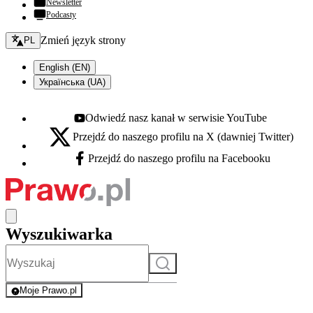
Newsletter
Podcasty
Zmień język - bieżący:
Zmień język strony
PL
English (EN)
Українська (UA)
Odwiedź nasz kanał w serwisie YouTube
Youtube - otwiera się w nowej karcie
Przejdź do naszego profilu na X (dawniej Twitter)
X - otwiera się w nowej karcie
Przejdź do naszego profilu na Facebooku
Facebook - otwiera się w nowej karcie
Wyszukiwarka
Szukaj
Moje Prawo.pl
- rejestracja i logowanie do serwisu