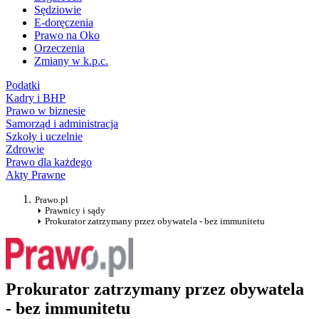
Sędziowie
E-doręczenia
Prawo na Oko
Orzeczenia
Zmiany w k.p.c.
Podatki
Kadry i BHP
Prawo w biznesie
Samorząd i administracja
Szkoły i uczelnie
Zdrowie
Prawo dla każdego
Akty Prawne
Prawo.pl
Prawnicy i sądy
Prokurator zatrzymany przez obywatela - bez immunitetu
Prokurator zatrzymany przez obywatela
- bez immunitetu