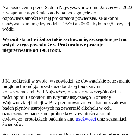
Na posiedzeniu przed Sądem Najwyższym w dniu 22 czerwca 2022
r. w sprawie wyrażenia zgody na pociągnięcie do
odpowiedzialności karnej prokuratora powiedział, że alkohol
spożywał sam, między godziną 16:30 a 20:00 i było to 0,5 l czystej
wódki.
Wyraził skruchę i żal za takie zachowanie, szczególnie jest mu
wstyd, z tego powodu że w Prokuraturze pracuje
nieprzerwanie od 1983 roku.
J.K. podkreślił w swojej wypowiedzi, że obywatelskie zatrzymanie
mogło uchronić go przed dużo bardziej tragicznymi
konsekwencjami. Sąd Najwyższy oparł się w szczególności na
treści opinii Laboratorium Kryminalistycznego Komendy
Wojewódzkiej Policji w B. z przeprowadzonych badań z zakresu
badań płynów ustrojowych na zawartość alkoholu w celu
oznaczenia w nadesłanej próbce krwi zawartości alkoholu
etylowego, protokołach badania stanu
trzeźwości
oraz zeznaniach
świadków.
Sędzia sprawozdawca Jarosław Duś stwierdził, że
dowodom tym