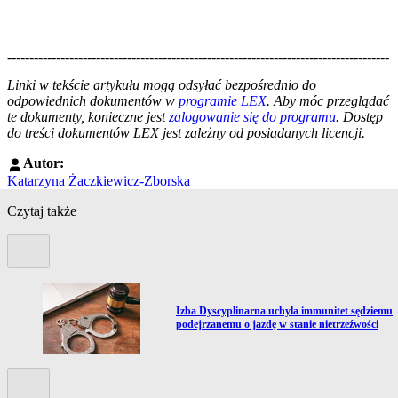
--------------------------------------------------------------------------------------
--------------------------------------------------------
Linki w tekście artykułu mogą odsyłać bezpośrednio do
odpowiednich dokumentów w
programie LEX
. Aby móc przeglądać
te dokumenty, konieczne jest
zalogowanie się do programu
. Dostęp
do treści dokumentów LEX jest zależny od posiadanych licencji.
Autor:
Katarzyna Żaczkiewicz-Zborska
Czytaj także
Poprzedni slide
Przejdź do artykułu:
Izba Dyscyplinarna uchyla immunitet sędziemu
podejrzanemu o jazdę w stanie nietrzeźwości
Kolejny slide