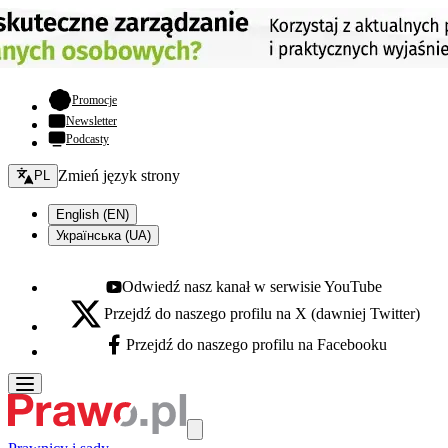
- otwiera się w nowej karcie
Promocje
Newsletter
Podcasty
Zmień język - bieżący:
Zmień język strony
PL
English (EN)
Українська (UA)
Odwiedź nasz kanał w serwisie YouTube
Youtube - otwiera się w nowej karcie
Przejdź do naszego profilu na X (dawniej Twitter)
X - otwiera się w nowej karcie
Przejdź do naszego profilu na Facebooku
Facebook - otwiera się w nowej karcie