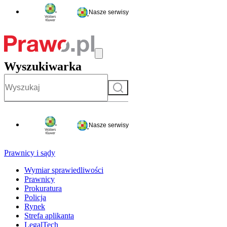
Nasze serwisy
Wyszukiwarka
Szukaj
Nasze serwisy
Prawnicy i sądy
Wymiar sprawiedliwości
Prawnicy
Prokuratura
Policja
Rynek
Strefa aplikanta
LegalTech