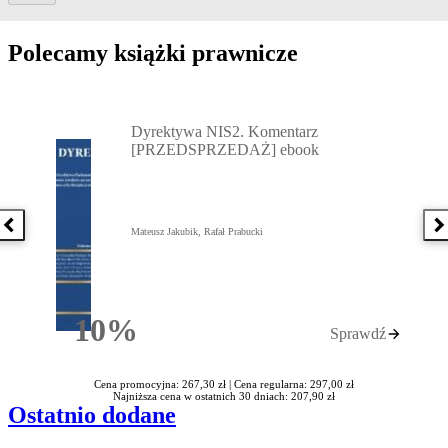
Polecamy książki prawnicze
Przejdź do: Dyrektywa NIS2. Komentarz [PRZEDSPRZEDAŻ] ebook,
Dyrektywa NIS2. Komentarz
[PRZEDSPRZEDAŻ] ebook
Poprzednia książka
N
Mateusz Jakubik, Rafał Prabucki
10%
Sprawdź
Rabatu
Cena promocyjna: 267,30 zł |
Cena regularna: 297,00 zł
Najniższa cena w ostatnich 30 dniach: 207,90 zł
Ostatnio dodane