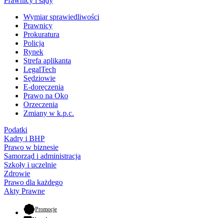
Prawnicy i sądy
Wymiar sprawiedliwości
Prawnicy
Prokuratura
Policja
Rynek
Strefa aplikanta
LegalTech
Sędziowie
E-doręczenia
Prawo na Oko
Orzeczenia
Zmiany w k.p.c.
Podatki
Kadry i BHP
Prawo w biznesie
Samorząd i administracja
Szkoły i uczelnie
Zdrowie
Prawo dla każdego
Akty Prawne
- otwiera się w nowej karcie
Promocje