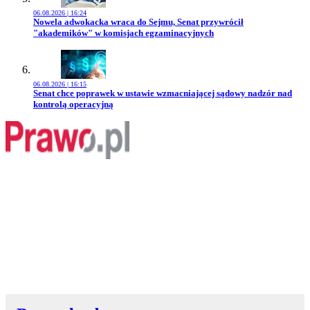
06.08.2026 | 16:24
Przejdź do artykułu:
Nowela adwokacka wraca do Sejmu, Senat przywrócił
"akademików" w komisjach egzaminacyjnych
06.08.2026 | 16:15
Przejdź do artykułu:
Senat chce poprawek w ustawie wzmacniającej sądowy nadzór nad
kontrolą operacyjną