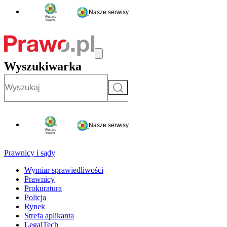
Nasze serwisy
Wyszukiwarka
Szukaj
Nasze serwisy
Prawnicy i sądy
Wymiar sprawiedliwości
Prawnicy
Prokuratura
Policja
Rynek
Strefa aplikanta
LegalTech