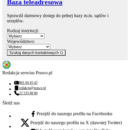
Baza teleadresowa
Sprawdź darmowy dostęp do pełnej bazy m.in. sądów i
urzędów.
Rodzaj instytucji:
Województwo:
Szukaj danych kontaktowych
Redakcja serwisu Prawo.pl
801 04 45 45
Numer telefonu:
redakcja@prawo.pl
Adres email:
22 535 88 00
Numer telefonu:
Śledź nas
Przejdź do naszego profilu na Facebooku
facebook - otwiera się w nowej karcie
Przejdź do naszego profilu na X (dawniej Twitter)
x - otwiera się w nowej karcie