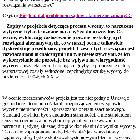
rozwiązania warsztatowe".
Czytaj:
Biegli nadal problemem sądów - konieczne zmiany>>
-
Zapisy w projekcie dotyczące procesu wyceny, to narzucone
wytyczne i tylko te uznane mają być za dopuszczalne. Co
ważne, wykluczają zastosowanie prawnie bezkolizyjnych
rozwiązań alternatywnych, co w naszej ocenie całkowicie
dyskredytuje przedłożony projekt. Część z tych rozwiązań jest
rozwiązaniami archaicznymi i na tyle nieefektywnymi, że ich
wykorzystanie nie pozostaje bez wpływu na wiarygodność
wyceny
- piszą eksperci. I dodają, że gdyby te propozycje natury
warsztatowej zostały wdrożone, zepchnęłyby sztukę wyceny do
poziomu z lat 90-tych XX w.
W ocenie rzeczoznawców projekt jest też niezgodny z Ustawą o
gospodarce nieruchomościami i rozporządzeniem w sprawie
wyceny nieruchomości i sporządzania operatu szacunkowego. -
Standard powinien być standardem staranności, a nie standardem
służącym ograniczaniu wyboru optymalnych rozwiązań i
narzucaniu jedynej słusznej drogi w dociekaniu do wyniku wyceny.
To co nam zaproponowano będzie działać jak warsztatowy
kaganiec, który będzie skutkował systemowymi błędami wyceny -