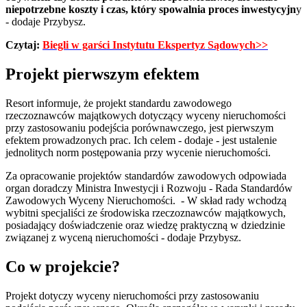
niepotrzebne koszty i czas, który spowalnia proces inwestycyjn
y
- dodaje Przybysz.
Czytaj:
Biegli w garści Instytutu Ekspertyz Sądowych>>
Projekt pierwszym efektem
Resort informuje, że projekt standardu zawodowego
rzeczoznawców majątkowych dotyczący wyceny nieruchomości
przy zastosowaniu podejścia porównawczego, jest pierwszym
efektem prowadzonych prac. Ich celem - dodaje - jest ustalenie
jednolitych norm postępowania przy wycenie nieruchomości.
Za opracowanie projektów standardów zawodowych odpowiada
organ doradczy Ministra Inwestycji i Rozwoju - Rada Standardów
Zawodowych Wyceny Nieruchomości. - W skład rady wchodzą
wybitni specjaliści ze środowiska rzeczoznawców majątkowych,
posiadający doświadczenie oraz wiedzę praktyczną w dziedzinie
związanej z wyceną nieruchomości - dodaje Przybysz.
Co w projekcie?
Projekt dotyczy wyceny nieruchomości przy zastosowaniu