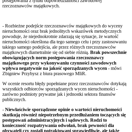
postępowania z tytułu odpowiedzialności zawodowej
rzeczoznawców majątkowych.
- Rozbieżne podejście rzeczoznawców majątkowych do wyceny
nieruchomości oraz brak jednolitych wskazówek metodycznych
powoduje, że niejednokrotnie zdarzają się sytuacje, że wartość
nieruchomości określona dla tego samego celu i przy zastosowaniu
takiego samego podejścia, ale przez różnych rzeczoznawców
majątkowych diametralnie się od siebie różnią.
Brak powszechnie
obowiązujących norm postępowania rzeczoznawcy
majątkowego przy wykonywaniu czynności zawodowych
wpływa negatywnie na jakość sporządzanych wycen
- mówi
Zbigniew Przybysz z biura prasowego MIiR.
W ocenie resortu błędy popełniane przez rzeczoznawców dotykają
wszystkich odbiorców sporządzanych wycen nieruchomości -
zarówno podmioty prywatne jak i jednostki sektora finansów
publicznych.
-
Niewłaściwie sporządzone opinie o wartości nieruchomości
skutkują również niepotrzebnym przedłużaniem toczących się
postępowań administracyjnych i sądowych. Rodzi to
konieczność rozpatrywania odwołań, brak pewności dla
obywateli czy zostali potraktowani sprawiedliwie, ale także