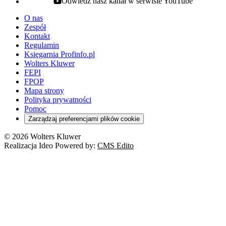
Odwiedź nasz kanał w serwisie YouTube
youtube - otwiera się w nowej karcie
O nas
Zespół
Kontakt
Regulamin
Księgarnia Profinfo.pl
Wolters Kluwer
FEPI
FPOP
Mapa strony
Polityka prywatności
Pomoc
Zarządzaj preferencjami plików cookie
© 2026 Wolters Kluwer
Realizacja Ideo Powered by:
CMS Edito