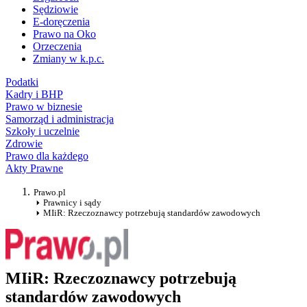
Sędziowie
E-doręczenia
Prawo na Oko
Orzeczenia
Zmiany w k.p.c.
Podatki
Kadry i BHP
Prawo w biznesie
Samorząd i administracja
Szkoły i uczelnie
Zdrowie
Prawo dla każdego
Akty Prawne
Prawo.pl
Prawnicy i sądy
MIiR: Rzeczoznawcy potrzebują standardów zawodowych
MIiR: Rzeczoznawcy potrzebują
standardów zawodowych