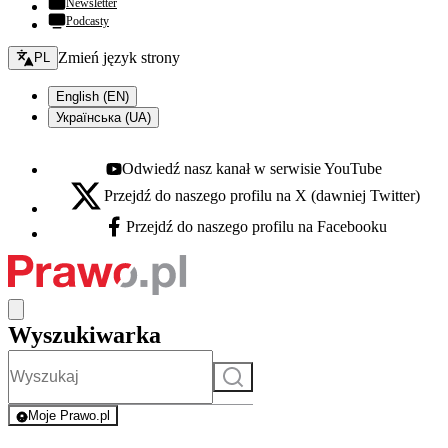
Newsletter
Podcasty
Zmień język - bieżący:
Zmień język strony
PL
English (EN)
Українська (UA)
Odwiedź nasz kanał w serwisie YouTube
Youtube - otwiera się w nowej karcie
Przejdź do naszego profilu na X (dawniej Twitter)
X - otwiera się w nowej karcie
Przejdź do naszego profilu na Facebooku
Facebook - otwiera się w nowej karcie
Wyszukiwarka
Szukaj
Moje Prawo.pl
- rejestracja i logowanie do serwisu