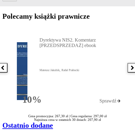
Polecamy książki prawnicze
Przejdź do: Dyrektywa NIS2. Komentarz [PRZEDSPRZEDAŻ] ebook,
Dyrektywa NIS2. Komentarz
[PRZEDSPRZEDAŻ] ebook
Poprzednia książka
N
Mateusz Jakubik, Rafał Prabucki
10%
Sprawdź
Rabatu
Cena promocyjna: 267,30 zł |
Cena regularna: 297,00 zł
Najniższa cena w ostatnich 30 dniach: 207,90 zł
Ostatnio dodane