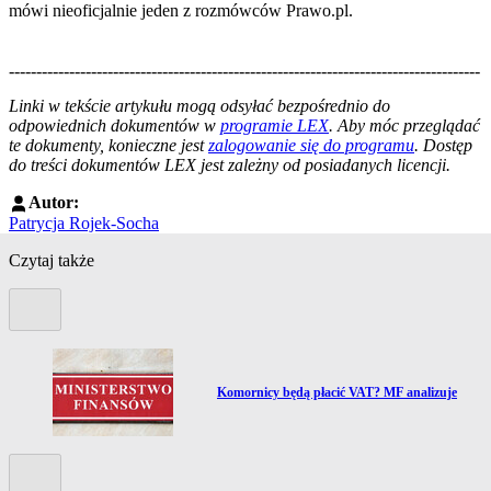
mówi nieoficjalnie jeden z rozmówców Prawo.pl.
--------------------------------------------------------------------------------------
--------------------------------------------------------
Linki w tekście artykułu mogą odsyłać bezpośrednio do
odpowiednich dokumentów w
programie LEX
. Aby móc przeglądać
te dokumenty, konieczne jest
zalogowanie się do programu
. Dostęp
do treści dokumentów LEX jest zależny od posiadanych licencji.
Autor:
Patrycja Rojek-Socha
Czytaj także
Poprzedni slide
z
Przejdź do artykułu:
Komornicy będą płacić VAT? MF analizuje
Kolejny slide