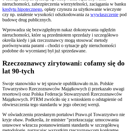
nieruchomości, zabezpieczenia wierzytelności, zaciągania w banku
kredytu hipotecznego
, opłaty czynszu za użytkowanie wieczyste
czy np. ustalenie wysokości odszkodowania za
wywłaszczenie
pod
budowę drug publicznych.
Wprowadza się bezwzględnym nakaz dokonywania oględzin
nieruchomości, które są przedmiotem sprzedaży i szczegółowo
określa kiedy i jak rzeczoznawcy mogą stosować metody
porównywania parami - chodzi o sytuacje gdy nieruchomości
podobne do wycenianej był już sprzedawane.
Rzeczoznawcy zirytowani: cofamy się do
lat 90-tych
Swoje stanowisko w tej sprawie opublikowało m.in. Polskie
Towarzystwo Rzeczoznawców Majątkowych (i przekazało uwagi
resortowi) oraz Polska Federacja Stowarzyszeń Rzeczoznawców
Majątkowych. PTRM zwróciło się z wnioskiem o odstąpienie od
obwieszczenia tego standardu w jego obecnej wersji.
W oświadczeniu przesłanym portalowi Prawo.pl Towarzystwo nie
kryje obaw. Podkreśla, że minister "przekraczając umocowania
ustawowe wkracza postanowieniami standardu w szczegółową
metodologię, narzucając wszystkim rzeczoznawcom konkretne