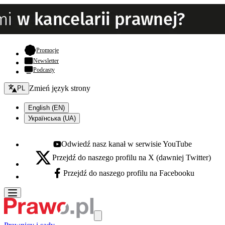
- otwiera się w nowej karcie
Promocje
Newsletter
Podcasty
Zmień język - bieżący:
Zmień język strony
PL
English (EN)
Українська (UA)
Odwiedź nasz kanał w serwisie YouTube
Youtube - otwiera się w nowej karcie
Przejdź do naszego profilu na X (dawniej Twitter)
X - otwiera się w nowej karcie
Przejdź do naszego profilu na Facebooku
Facebook - otwiera się w nowej karcie