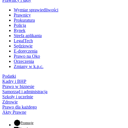
Prawnicy i sądy
Wymiar sprawiedliwości
Prawnicy
Prokuratura
Policja
Rynek
Strefa aplikanta
LegalTech
Sędziowie
E-doręczenia
Prawo na Oko
Orzeczenia
Zmiany w k.p.c.
Podatki
Kadry i BHP
Prawo w biznesie
Samorząd i administracja
Szkoły i uczelnie
Zdrowie
Prawo dla każdego
Akty Prawne
- otwiera się w nowej karcie
Promocje