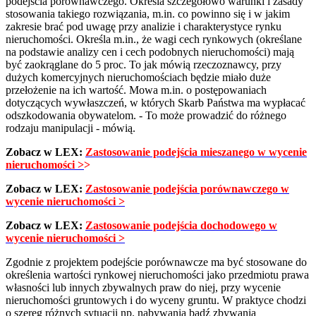
podejścia porównawczego. Określa szczegółowo warunki i zasady
stosowania takiego rozwiązania, m.in. co powinno się i w jakim
zakresie brać pod uwagę przy analizie i charakterystyce rynku
nieruchomości. Określa m.in., że wagi cech rynkowych (określane
na podstawie analizy cen i cech podobnych nieruchomości) mają
być zaokrąglane do 5 proc. To jak mówią rzeczoznawcy, przy
dużych komercyjnych nieruchomościach będzie miało duże
przełożenie na ich wartość. Mowa m.in. o postępowaniach
dotyczących wywłaszczeń, w których Skarb Państwa ma wypłacać
odszkodowania obywatelom. - To może prowadzić do różnego
rodzaju manipulacji - mówią.
Zobacz w LEX:
Zastosowanie podejścia mieszanego w wycenie
nieruchomości >
>
Zobacz w LEX:
Zastosowanie podejścia porównawczego w
wycenie nieruchomości >
Zobacz w LEX:
Zastosowanie podejścia dochodowego w
wycenie nieruchomości >
Zgodnie z projektem podejście porównawcze ma być stosowane do
określenia wartości rynkowej nieruchomości jako przedmiotu prawa
własności lub innych zbywalnych praw do niej, przy wycenie
nieruchomości gruntowych i do wyceny gruntu. W praktyce chodzi
o szereg różnych sytuacji np. nabywania bądź zbywania