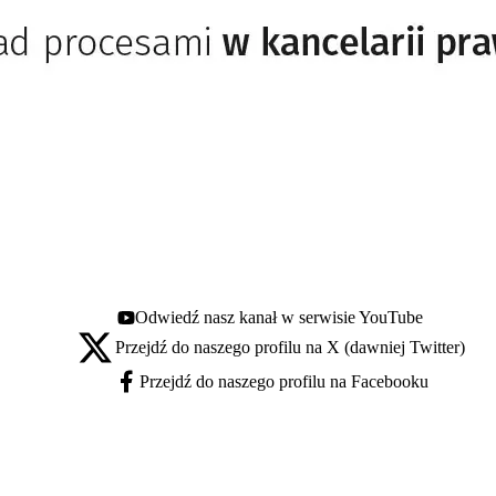
Odwiedź nasz kanał w serwisie YouTube
Youtube - otwiera się w nowej karcie
Przejdź do naszego profilu na X (dawniej Twitter)
X - otwiera się w nowej karcie
Przejdź do naszego profilu na Facebooku
Facebook - otwiera się w nowej karcie