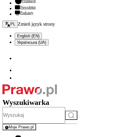
- otwiera się w nowej karcie
Promocje
Newsletter
Podcasty
Zmień język - bieżący:
Zmień język strony
PL
English (EN)
Українська (UA)
Wyszukiwarka
Szukaj
Moje Prawo.pl
- rejestracja i logowanie do serwisu