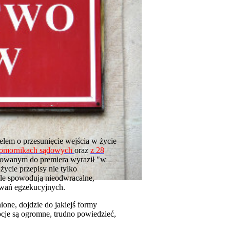
lem o przesunięcie wejścia w życie
 komornikach sądowych
oraz
z 28
erowanym do premiera wyraził "w
ycie przepisy nie tylko
e spowodują nieodwracalne,
owań egzekucyjnych.
one, dojdzie do jakiejś formy
ocje są ogromne, trudno powiedzieć,