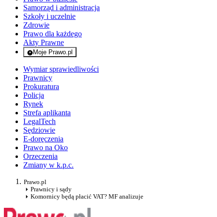
Samorząd i administracja
Szkoły i uczelnie
Zdrowie
Prawo dla każdego
Akty Prawne
Moje Prawo.pl
- rejestracja i logowanie do serwisu
Wymiar sprawiedliwości
Prawnicy
Prokuratura
Policja
Rynek
Strefa aplikanta
LegalTech
Sędziowie
E-doręczenia
Prawo na Oko
Orzeczenia
Zmiany w k.p.c.
Prawo.pl
Prawnicy i sądy
Komornicy będą płacić VAT? MF analizuje