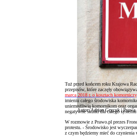
Tuż przed końcem roku Krajowa Rada
przepisów, które zaczęły obowiązywa
marca 2018 r. o kosztach komornicz
imieniu całego środowiska komornikó
uniemożliwią komornikom oraz orga
Autor: Adrian Grycuk | Prawa
negatywne skutki dla całego system
W rozmowie z Prawo.pl prezes Froncz
protestu. - Środowisko jest wyczerpa
z czym będziemy mieć do czynienia 