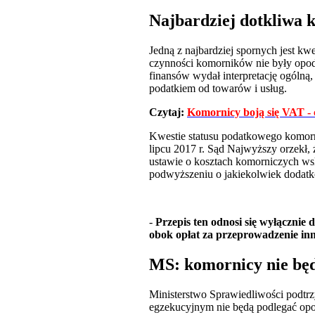
Najbardziej dotkliwa 
Jedną z najbardziej spornych jest k
czynności komorników nie były op
finansów wydał interpretację ogóln
podatkiem od towarów i usług.
Czytaj:
Komornicy boją się VAT - 
Kwestie statusu podatkowego komorni
lipcu 2017 r. Sąd Najwyższy orzekł
ustawie o kosztach komorniczych wsk
podwyższeniu o jakiekolwiek dodatk
-
Przepis ten odnosi się wyłącznie
obok opłat za przeprowadzenie in
MS: komornicy nie bę
Ministerstwo Sprawiedliwości podt
egzekucyjnym nie będą podlegać op