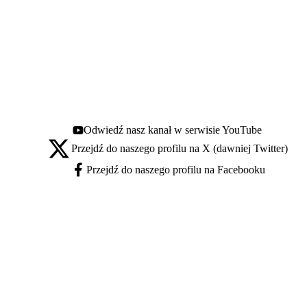
Odwiedź nasz kanał w serwisie YouTube
Youtube - otwiera się w nowej karcie
Przejdź do naszego profilu na X (dawniej Twitter)
X - otwiera się w nowej karcie
Przejdź do naszego profilu na Facebooku
Facebook - otwiera się w nowej karcie