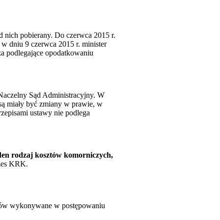
d nich pobierany. Do czerwca 2015 r.
w dniu 9 czerwca 2015 r. minister
za podlegające opodatkowaniu
ż Naczelny Sąd Administracyjny. W
są miały być zmiany w prawie, w
rzepisami ustawy nie podlega
jeden rodzaj kosztów komorniczych,
ezes KRK.
ników wykonywane w postępowaniu