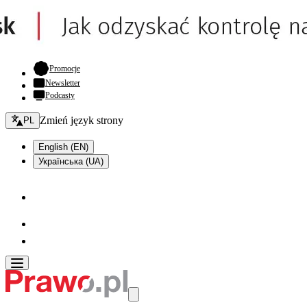
- otwiera się w nowej karcie
Promocje
Newsletter
Podcasty
Zmień język - bieżący:
Zmień język strony
PL
English (EN)
Українська (UA)