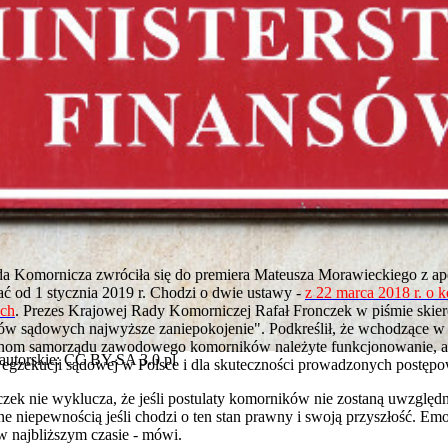
 Komornicza zwróciła się do premiera Mateusza Morawieckiego z ape
ć od 1 stycznia 2019 r. Chodzi o dwie ustawy -
z 22 marca 2018 r. o
ych
. Prezes Krajowej Rady Komorniczej Rafał Fronczek w piśmie ski
w sądowych najwyższe zaniepokojenie". Podkreślił, że wchodzące w ż
nom samorządu zawodowego komorników należyte funkcjonowanie, al
 autorskie: CC BY-SA 3.0 pl
u egzekucji sądowej w Polsce i dla skuteczności prowadzonych postęp
ek nie wyklucza, że jeśli postulaty komorników nie zostaną uwzględni
ne niepewnością jeśli chodzi o ten stan prawny i swoją przyszłość. Em
w najbliższym czasie - mówi.