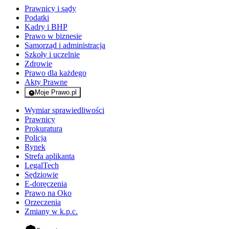
Prawnicy i sądy
Podatki
Kadry i BHP
Prawo w biznesie
Samorząd i administracja
Szkoły i uczelnie
Zdrowie
Prawo dla każdego
Akty Prawne
Moje Prawo.pl
- rejestracja i logowanie do serwisu
Wymiar sprawiedliwości
Prawnicy
Prokuratura
Policja
Rynek
Strefa aplikanta
LegalTech
Sędziowie
E-doręczenia
Prawo na Oko
Orzeczenia
Zmiany w k.p.c.