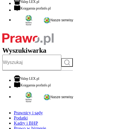
otwiera się w nowej karcie
Sklep LEX.pl
otwiera się w nowej karcie
Księgarnia profinfo.pl
Nasze serwisy
Wyszukiwarka
Szukaj
otwiera się w nowej karcie
Sklep LEX.pl
otwiera się w nowej karcie
Księgarnia profinfo.pl
Nasze serwisy
Prawnicy i sądy
Podatki
Kadry i BHP
Prawo w biznesie