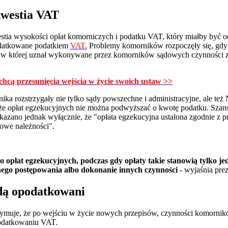
kwestia VAT
westia wysokości opłat komorniczych i podatku VAT, który miałby być o
odatkowane podatkiem
VAT.
Problemy komorników rozpoczęły się, gdy 
ą, w której uznał wykonywane przez komorników sądowych czynności 
chcą przesunięcia wejścia w życie swoich ustaw >>
ka rozstrzygały nie tylko sądy powszechne i administracyjne, ale te
, że opłat egzekucyjnych nie można podwyższać o kwotę podatku. Szan
azano jednak wyłącznie, że "opłata egzekucyjna ustalona zgodnie z p
owe należności".
 do opłat egzekucyjnych, podczas gdy opłaty takie stanowią tylko 
nego postępowania albo dokonanie innych czynności
- wyjaśnia pr
dą opodatkowani
rzymuje, że po wejściu w życie nowych przepisów, czynności komor
odatkowaniu VAT.