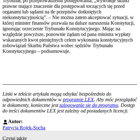
Trybunał, po przeprowadzeniu postępowania, „wywołuje skutki
prawne mające znaczenie dla postępowań toczących się przed
organami lub sądami na tle przepisów dotkniętych
niekonstytucyjnością”. – Nie można zatem akceptować sytuacji, w
której minister finansów pozwala na dalsze naruszenia Konstytucji,
ignorując orzeczenie Trybunału Konstytucyjnego. Mając na
względzie powyższe, ponownie żądam od pana ministra wypłaty
wskazanych kwot pieniężnych celem wykonania konstytucyjnych
zobowiązań Skarbu Państwa wobec sędziów Trybunału
Konstytucyjnego – podsumowuje.
--------------------------------------------------------------------------------------
--------------------------------------------------------
Linki w tekście artykułu mogą odsyłać bezpośrednio do
odpowiednich dokumentów w
programie LEX
. Aby móc przeglądać
te dokumenty, konieczne jest
zalogowanie się do programu
. Dostęp
do treści dokumentów LEX jest zależny od posiadanych licencji.
Autor:
Patrycja Rojek-Socha
Czytaj także