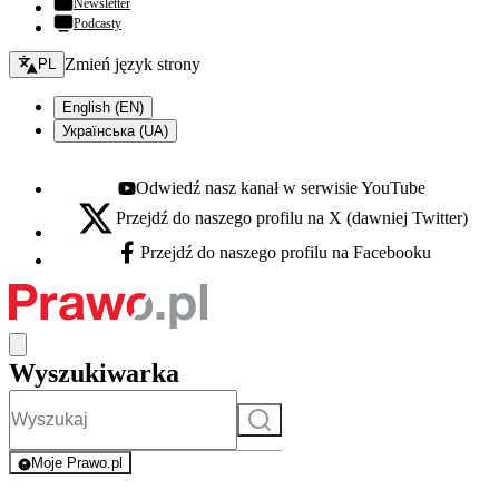
Newsletter
Podcasty
Zmień język - bieżący:
Zmień język strony
PL
English (EN)
Українська (UA)
Odwiedź nasz kanał w serwisie YouTube
Youtube - otwiera się w nowej karcie
Przejdź do naszego profilu na X (dawniej Twitter)
X - otwiera się w nowej karcie
Przejdź do naszego profilu na Facebooku
Facebook - otwiera się w nowej karcie
Wyszukiwarka
Szukaj
Moje Prawo.pl
- rejestracja i logowanie do serwisu