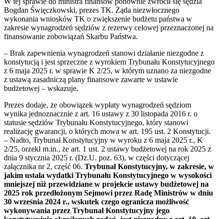
W tej sprawie do ministra finansów ponownie zwrócił się sędzia
Bogdan Święczkowski, prezes TK. Żąda niezwłocznego
wykonania wniosków TK o zwiększenie budżetu państwa w
zakresie wynagrodzeń sędziów z rezerwy celowej przeznaczonej na
finansowanie zobowiązań Skarbu Państwa.
– Brak zapewnienia wynagrodzeń stanowi działanie niezgodne z
konstytucją i jest sprzeczne z wyrokiem Trybunału Konstytucyjnego
z 6 maja 2025 r. w sprawie K 2/25, w którym uznano za niezgodne
z ustawą zasadniczą plany finansowe zawarte w ustawie
budżetowej – wskazuje.
Prezes dodaje, że obowiązek wypłaty wynagrodzeń sędziom
wynika jednoznacznie z art. 16 ustawy z 30 listopada 2016 r. o
statusie sędziów Trybunału Konstytucyjnego, który stanowi
realizację gwarancji, o których mowa w art. 195 ust. 2 Konstytucji.
– Nadto, Trybunał Konstytucyjny w wyroku z 6 maja 2025 r., K
2/25, orzekł m.in., że art. 1 ust. 2 ustawy budżetowej na rok 2025 z
dnia 9 stycznia 2025 r. (Dz.U. poz. 63), w części dotyczącej
załącznika nr 2, część 06.
Trybunał Konstytucyjny, w zakresie, w
jakim ustala wydatki Trybunału Konstytucyjnego w wysokości
mniejszej niż przewidziane w projekcie ustawy budżetowej na
2025 rok przedłożonym Sejmowi przez Radę Ministrów w dniu
30 września 2024 r., wskutek czego ogranicza możliwość
wykonywania przez Trybunał Konstytucyjny jego