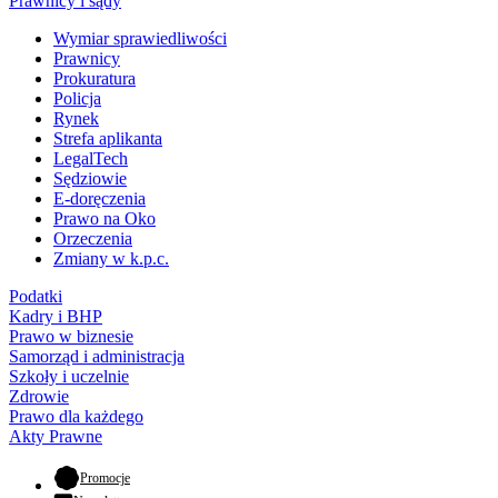
Prawnicy i sądy
Wymiar sprawiedliwości
Prawnicy
Prokuratura
Policja
Rynek
Strefa aplikanta
LegalTech
Sędziowie
E-doręczenia
Prawo na Oko
Orzeczenia
Zmiany w k.p.c.
Podatki
Kadry i BHP
Prawo w biznesie
Samorząd i administracja
Szkoły i uczelnie
Zdrowie
Prawo dla każdego
Akty Prawne
- otwiera się w nowej karcie
Promocje