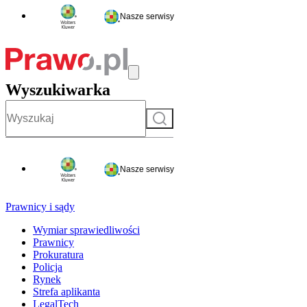
Nasze serwisy
Wyszukiwarka
Szukaj
Nasze serwisy
Prawnicy i sądy
Wymiar sprawiedliwości
Prawnicy
Prokuratura
Policja
Rynek
Strefa aplikanta
LegalTech