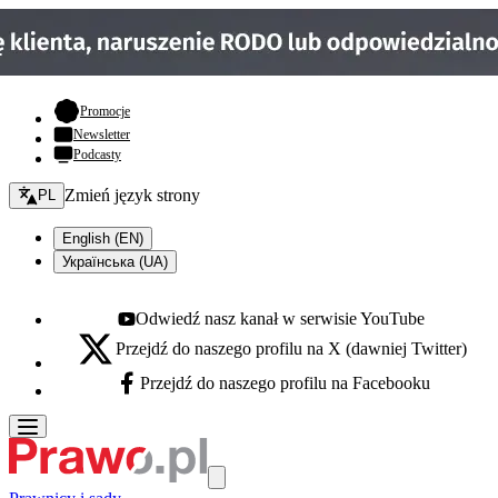
- otwiera się w nowej karcie
Promocje
Newsletter
Podcasty
Zmień język - bieżący:
Zmień język strony
PL
English (EN)
Українська (UA)
Odwiedź nasz kanał w serwisie YouTube
Youtube - otwiera się w nowej karcie
Przejdź do naszego profilu na X (dawniej Twitter)
X - otwiera się w nowej karcie
Przejdź do naszego profilu na Facebooku
Facebook - otwiera się w nowej karcie