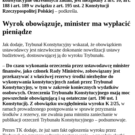
konstytucyjnie określonych zadań, jest niezgodny z art. 10, art.
188 i art. 189 w związku z art. 195 ust. 2 Konstytucji
Rzeczypospolitej Polskiej
– podkreśla.
Wyrok obowiązuje, minister ma wypłacić
pieniądze
Jak dodaje, Trybunał Konstytucyjny wskazał, że obowiązkiem
ustawodawcy jest niezwłoczne dokonanie nowelizacji ustawy
budżetowej, dostosowującej ją do wyroku Trybunału.
–
Do czasu wykonania orzeczenia przez ustawodawcę minister
finansów, jako członek Rady Ministrów, zobowiązany jest
przekazywać z właściwej rezerwy środki niezbędne do
wykonywania konstytucyjnych zadań przez Trybunał
Konstytucyjny, w tym w zakresie koniecznych wydatków
osobowych. Orzeczenia Trybunału Konstytucyjnego mają moc
powszechnie obowiązującą i są ostateczne (art. 190 ust. 1
Konstytucji). Z obowiązku uwzględnienia wyroku K 2/25,
w
ramach prowadzonego postępowania w sprawie przyznania
środków z rezerwy, nie zwalnia pana ministra zaniechanie w
publikacji orzeczeń Trybunału Konstytucyjnego – podsumowuje.
Prezes TK dodaje, że już sam fakt ogłoszenia wyroku przez