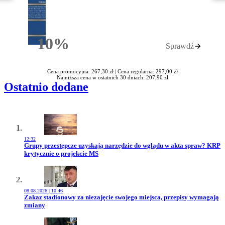
10%
Sprawdź
Rabatu
Cena promocyjna: 267,30 zł |
Cena regularna: 297,00 zł
Najniższa cena w ostatnich 30 dniach: 207,90 zł
Ostatnio dodane
12:32
Przejdź do artykułu:
Grupy przestępcze uzyskają narzędzie do wglądu w akta spraw? KRP
krytycznie o projekcie MS
08.08.2026 | 10:46
Przejdź do artykułu:
Zakaz stadionowy za niezajęcie swojego miejsca, przepisy wymagają
zmiany