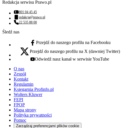
Redakcja serwisu Prawo.pl
801 04 45 45
Numer telefonu:
redakcja@prawo.pl
Adres email:
22 535 88 00
Numer telefonu:
Śledź nas
Przejdź do naszego profilu na Facebooku
facebook - otwiera się w nowej karcie
Przejdź do naszego profilu na X (dawniej Twitter)
x - otwiera się w nowej karcie
Odwiedź nasz kanał w serwisie YouTube
youtube - otwiera się w nowej karcie
O nas
Zespół
Kontakt
Regulamin
Księgarnia Profinfo.pl
Wolters Kluwer
FEPI
FPOP
Mapa strony
Polityka prywatności
Pomoc
Zarządzaj preferencjami plików cookie