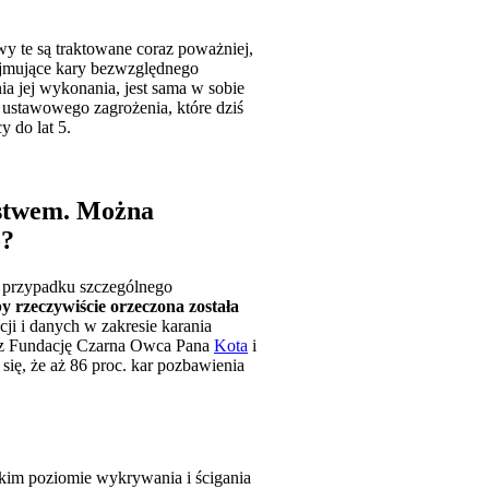
y te są traktowane coraz poważniej,
ejmujące kary bezwzględnego
a jej wykonania, jest sama w sobie
 ustawowego zagrożenia, które dziś
y do lat 5.
ństwem. Można
o?
 w przypadku szczególnego
y rzeczywiście orzeczona została
cji i danych w zakresie karania
zez Fundację Czarna Owca Pana
Kota
i
ię, że aż 86 proc. kar pozbawienia
kim poziomie wykrywania i ścigania