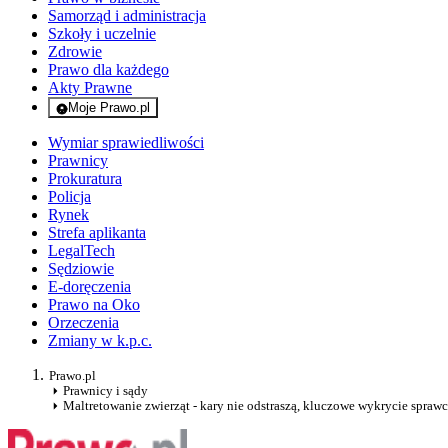
Samorząd i administracja
Szkoły i uczelnie
Zdrowie
Prawo dla każdego
Akty Prawne
Moje Prawo.pl
- rejestracja i logowanie do serwisu
Wymiar sprawiedliwości
Prawnicy
Prokuratura
Policja
Rynek
Strefa aplikanta
LegalTech
Sędziowie
E-doręczenia
Prawo na Oko
Orzeczenia
Zmiany w k.p.c.
Prawo.pl
Prawnicy i sądy
Maltretowanie zwierząt - kary nie odstraszą, kluczowe wykrycie spraw