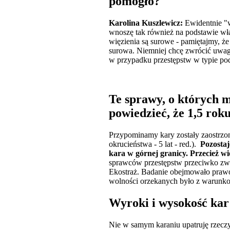
pomogło?
Karolina Kuszlewicz:
Ewidentnie "w
wnoszę tak również na podstawie wł
więzienia są surowe - pamiętajmy, ż
surowa. Niemniej chcę zwrócić uwagę
w przypadku przestępstw w typie pod
Te sprawy, o których
powiedzieć, że 1,5 rok
Przypominamy kary zostały zaostrzon
okrucieństwa - 5 lat - red.).
Pozostaje
kara w górnej granicy. Przecież wi
sprawców przestępstw przeciwko zwi
Ekostraż. Badanie obejmowało prawom
wolności orzekanych było z warun
Wyroki i wysokość ka
Nie w samym karaniu upatruję rzecz