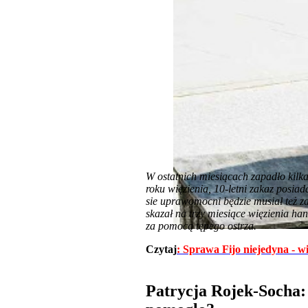
W ostatnich miesiącach zapadło kil
roku więzienia, 10-letni zakaz posia
sie uprawomocni będzie musiał też za
skazał na trzy miesiące więzienia ha
za pomocą tępego ostrza.
Czytaj
: Sprawa Fijo niejedyna - wi
Patrycja Rojek-Socha: