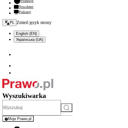
- otwiera się w nowej karcie
Promocje
Newsletter
Podcasty
Zmień język - bieżący:
Zmień język strony
PL
English (EN)
Українська (UA)
Wyszukiwarka
Szukaj
Moje Prawo.pl
- rejestracja i logowanie do serwisu