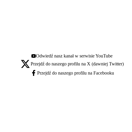
Odwiedź nasz kanał w serwisie YouTube
Youtube - otwiera się w nowej karcie
Przejdź do naszego profilu na X (dawniej Twitter)
X - otwiera się w nowej karcie
Przejdź do naszego profilu na Facebooku
Facebook - otwiera się w nowej karcie