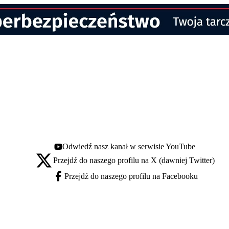
Odwiedź nasz kanał w serwisie YouTube
Youtube - otwiera się w nowej karcie
Przejdź do naszego profilu na X (dawniej Twitter)
X - otwiera się w nowej karcie
Przejdź do naszego profilu na Facebooku
Facebook - otwiera się w nowej karcie