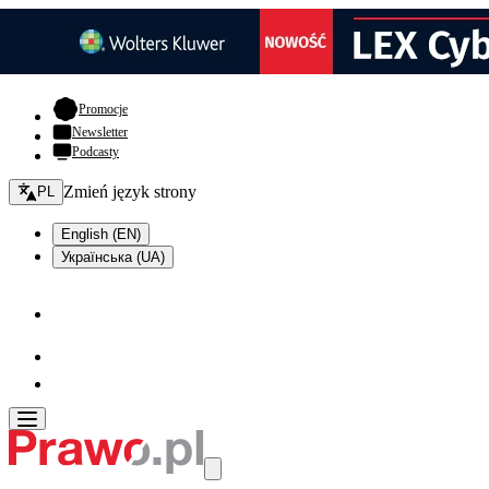
- otwiera się w nowej karcie
Promocje
Newsletter
Podcasty
Zmień język - bieżący:
Zmień język strony
PL
English (EN)
Українська (UA)