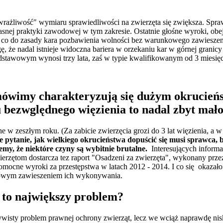
rażliwość" wymiaru sprawiedliwości na zwierzęta się zwiększa. Spraw
asnej praktyki zawodowej w tym zakresie. Ostatnie głośne wyroki, ob
e co do zasady kara pozbawienia wolności bez warunkowego zawieszeni
, że nadal istnieje widoczna bariera w orzekaniu kar w górnej granicy
stawowym wynosi trzy lata, zaś w typie kwalifikowanym od 3 miesięc
 mówimy charakteryzują się dużym okrucie
u bezwględnego więzienia to nadal zbyt mał
e w zeszłym roku. (Za zabicie zwierzęcia grozi do 3 lat więzienia, a
 pytanie, jak wielkiego okrucieństwa dopuścić się musi sprawca, b
emy, że niektóre czyny są wybitnie brutalne.
Interesujących informa
erzętom dostarcza tez raport "Osadzeni za zwierzęta", wykonany pr
ocne wyroki za przestępstwa w latach 2012 - 2014. I co się okazało s
kowym zawieszeniem ich wykonywania.
r to największy problem?
ywisty problem prawnej ochrony zwierząt, lecz we wciąż naprawdę nis