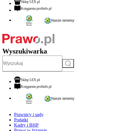
otwiera się w nowej karcie
Sklep LEX.pl
otwiera się w nowej karcie
Księgarnia profinfo.pl
Nasze serwisy
Wyszukiwarka
Szukaj
otwiera się w nowej karcie
Sklep LEX.pl
otwiera się w nowej karcie
Księgarnia profinfo.pl
Nasze serwisy
Prawnicy i sądy
Podatki
Kadry i BHP
Prawo w biznesie