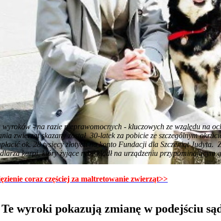
ka wyroków - na razie nieprawomocnych - kluczowych ze względu na oc
dania zwierząt skazany został 30-latek za pobicie ze szczególnym okruc
płacić ok. 28 tysięcy złotych na konto Fundacji dla Szczeniąt Judyta.
ndlarza karpi, który żyjące ryby kładł na urządzeniu przypominającym g
ęzienie coraz częściej za maltretowanie zwierząt>>
 Te wyroki pokazują zmianę w podejściu są