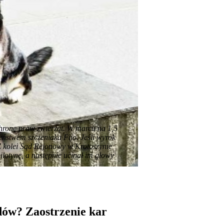
hronę praw zwierząt. W marcu na 1,5
ieństwem szczeniaka Fijo. Jeśli wyrok
 Z kolei Sąd Rejonowy w Krotoszynie
ilotynę, a następnie ucinał im głowy
dów? Zaostrzenie kar