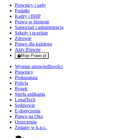
Prawnicy i sądy
Podatki
Kadry i BHP
Prawo w biznesie
Samorząd i administracja
Szkoły i uczelnie
Zdrowie
Prawo dla każdego
Akty Prawne
Moje Prawo.pl
- rejestracja i logowanie do serwisu
Wymiar sprawiedliwości
Prawnicy
Prokuratura
Policja
Rynek
Strefa aplikanta
LegalTech
Sędziowie
E-doręczenia
Prawo na Oko
Orzeczenia
Zmiany w k.p.c.