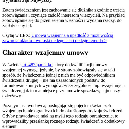
wyjaśniał Sąd Najwyższy.
Zatem świadczeniem jest zachowanie się dłużnika zgodnie z treścią
zobowiązania i czyniące zadość interesom wierzycieli. Na przykład
zobowiązanie się do przeniesienia własności i wydania rzeczy, do
zapłaty ceny itd.
Czytaj w LEX:
Umowa wzajemna a upadłość z możliwością
zawarcia układu - wnioski de lege lata i de lege ferenda >
Charakter wzajemny umowy
W świetle
art. 487 par. 2 kc
, który do kwalifikacji umowy
wzajemnej wymaga jedynie, by strony zobowiązały się w taki
sposób, że świadczenie jednej z nich ma być odpowiednikiem
świadczenia drugiej – nie ma uzasadnionych podstaw do
formułowania innych wymogów, w szczególności np. wzajemnych
świadczeń, jak to ma miejsce przy umowie sprzedaży, najmu czy
dzierżawy.
Poza tym ustawodawca, posługując się pojęciem świadczeń
wzajemnych, nie ogranicza ich do określonego rodzaju świadczeń.
Gdyby prawodawca miał na myśli tego rodzaju ograniczenie, to
wprowadziłby przesłankę różnego rodzaju świadczeń o dodatkowy
element.