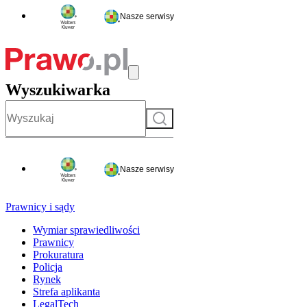
Nasze serwisy
Wyszukiwarka
Szukaj
Nasze serwisy
Prawnicy i sądy
Wymiar sprawiedliwości
Prawnicy
Prokuratura
Policja
Rynek
Strefa aplikanta
LegalTech