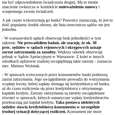
ma być odpowiednikiem świadczenia drugiej. Ma to istotne
znaczenie zwłaszcza w kontekście
unieważnienia umowy
i
wzajemnego zwrotu świadczeń.
A jak często wykorzystują go banki? Prawnicy zaznaczają, że jest to
dość popularny środek obrony, ale linia orzecznicza sądów nie jest
jednolita.
- W warszawskich sądach obserwuję brak jednolitości w tym
zakresie.
Nie prowadziłem badań, ale szacuję, że ok. 30
proc. sędziów w sądach rejonowych i okręgowych uznaje
zarzut zatrzymania za zasadny.
Większy odsetek obserwuję
jednak w Sądzie Apelacyjnym w Warszawie. Z kolei w innych
ośrodkach sędziowie rzadziej uwzględniają takie zarzuty - zaznacza
mec. Mariusz Woźniak.
- W sprawach wytoczonych przez konsumentów banki podnoszą
zarzut zatrzymania. Jego uwzględnienie prowadzi do wstrzymania
wypłaty kwoty, której zapłaty domaga się kredytobiorca od banku,
aż do czasu rozliczenia się przez kredytobiorcę z otrzymanego
kapitału kredytu. Zarzuty zatrzymania są niestety uwzględniane
również w sprawach, których sumaryczne wpłaty kredytobiorców
przekraczają już kapitał kredytu.
Taka postawa niektórych
sędziów stawia kredytobiorcę-konsumenta w szczególnie
trudnej sytuacji dotyczącej rozliczeń.
Konsument nie może