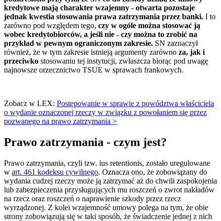
kredytowe mają charakter wzajemny - otwarta pozostaje
jednak kwestia stosowania prawa zatrzymania przez banki.
I to
zarówno pod względem tego,
czy w ogóle można stosować ją
wobec kredytobiorców, a jeśli nie - czy można to zrobić na
przykład w pewnym ograniczonym zakresie.
SN zaznaczył
również, że w tym zakresie istnieją argumenty zarówno
za, jak i
przeciwko
stosowaniu tej instytucji, zwłaszcza biorąc pod uwagę
najnowsze orzecznictwo TSUE w sprawach frankowych.
Zobacz w LEX:
Postępowanie w sprawie z powództwa właściciela
o wydanie oznaczonej rzeczy w związku z powołaniem się przez
pozwanego na prawo zatrzymania >
Prawo zatrzymania - czym jest?
Prawo zatrzymania, czyli tzw. ius retentionis, zostało uregulowane
w
art. 461 kodeksu cywilnego
. Oznacza ono, że zobowiązany do
wydania cudzej rzeczy może ją zatrzymać aż do chwili zaspokojenia
lub zabezpieczenia przysługujących mu roszczeń o zwrot nakładów
na rzecz oraz roszczeń o naprawienie szkody przez rzecz
wyrządzonej. Z kolei wzajemność umowy polega na tym, że obie
strony zobowiązują się w taki sposób, że świadczenie jednej z nich