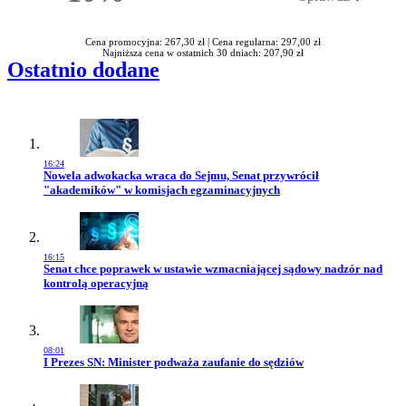
Rabatu
Cena promocyjna: 267,30 zł |
Cena regularna: 297,00 zł
Najniższa cena w ostatnich 30 dniach: 207,90 zł
Ostatnio dodane
16:24
Przejdź do artykułu:
Nowela adwokacka wraca do Sejmu, Senat przywrócił
"akademików" w komisjach egzaminacyjnych
16:15
Przejdź do artykułu:
Senat chce poprawek w ustawie wzmacniającej sądowy nadzór nad
kontrolą operacyjną
08:01
Przejdź do artykułu:
I Prezes SN: Minister podważa zaufanie do sędziów