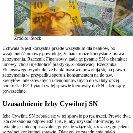
Źródło: iStock
Uchwała ta jest korzystna przede wszystkim dla banków, bo
wzajemność umowy powoduje, że bank może korzystać z prawa
zatrzymania. Rzecznik Finansowy, zadając pytanie SN o charakter
umowy, chciał ujednolicić praktykę. Z obserwacji Rzecznika
Finansowego wynikało, że banki masowo powołują się na prawo
zatrzymania w przypadku sporu z konsumentem na tle tzw.
kredytów indeksowanych i denominowanych do waluty obcej -
podkreślał RF. Pytania w tej sprawie kierowały do SN także sądy
powszechne.
Uzasadnienie Izby Cywilnej SN
Izba Cywilna SN zebrała się w tej sprawie po raz trzeci. Prawie dwa
lata czekano na odpowiedź TSUE, aby uzyskać informację, że
pytanie jest niedopuszczalne, gdyż nie wiąże się z rozstrzygnięciem
w żadnej konkretnej sprawie. Dlatego, że zagadnienie miało