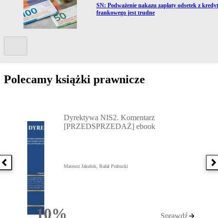
Przejdź do artykułu:
ło
SN: Podważenie nakazu zapłaty odsetek z kredy
frankowego jest trudne
Kolejny slide
Polecamy książki prawnicze
Przejdź do: Dyrektywa NIS2. Komentarz [PRZEDSPRZEDAŻ] ebook,
Dyrektywa NIS2. Komentarz
[PRZEDSPRZEDAŻ] ebook
Poprzednia książka
N
Mateusz Jakubik, Rafał Prabucki
10%
Sprawdź