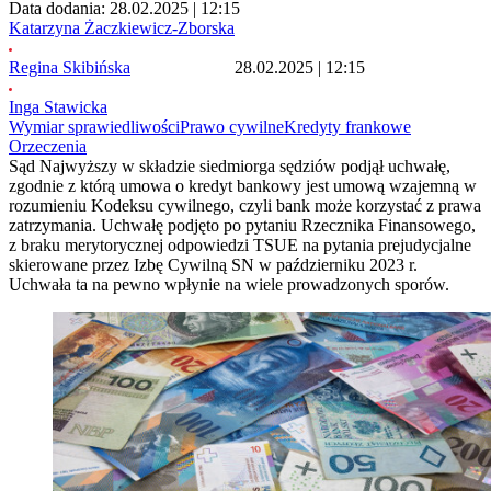
Data dodania: 28.02.2025 | 12:15
Katarzyna Żaczkiewicz-Zborska
Regina Skibińska
28.02.2025 | 12:15
Inga Stawicka
Wymiar sprawiedliwości
Prawo cywilne
Kredyty frankowe
Orzeczenia
Sąd Najwyższy w składzie siedmiorga sędziów podjął uchwałę,
zgodnie z którą umowa o kredyt bankowy jest umową wzajemną w
rozumieniu Kodeksu cywilnego, czyli bank może korzystać z prawa
zatrzymania. Uchwałę podjęto po pytaniu Rzecznika Finansowego,
z braku merytorycznej odpowiedzi TSUE na pytania prejudycjalne
skierowane przez Izbę Cywilną SN w październiku 2023 r.
Uchwała ta na pewno wpłynie na wiele prowadzonych sporów.