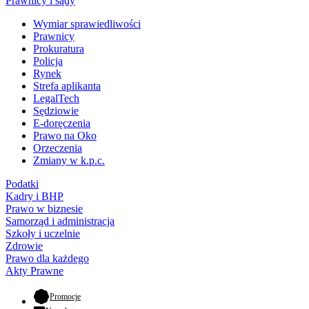
Prawnicy i sądy
Wymiar sprawiedliwości
Prawnicy
Prokuratura
Policja
Rynek
Strefa aplikanta
LegalTech
Sędziowie
E-doręczenia
Prawo na Oko
Orzeczenia
Zmiany w k.p.c.
Podatki
Kadry i BHP
Prawo w biznesie
Samorząd i administracja
Szkoły i uczelnie
Zdrowie
Prawo dla każdego
Akty Prawne
- otwiera się w nowej karcie
Promocje