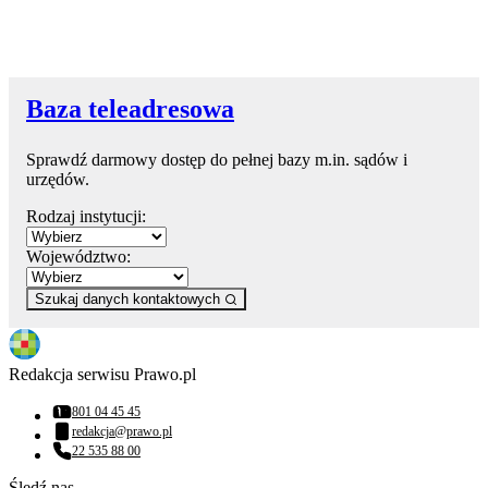
Baza teleadresowa
Sprawdź darmowy dostęp do pełnej bazy m.in. sądów i
urzędów.
Rodzaj instytucji:
Województwo:
Szukaj danych kontaktowych
Redakcja serwisu Prawo.pl
801 04 45 45
Numer telefonu:
redakcja@prawo.pl
Adres email:
22 535 88 00
Numer telefonu:
Śledź nas