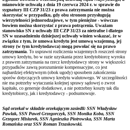
mianowicie uchwałą z dnia 19 czerwca 2024 r. w sprawie do
sygnatury III CZP 31/23 z prawa zatrzymania nie można
skorzystać w przypadku, gdy obu stronom przysługują
wierzytelności jednorodzajowe, w tym pieniężne - wówczas
bowiem można skorzystać z prawa potrącenia. Uważam
stanowisko SN z uchwały III CZP 31/23 za nietrafne i dlatego
SN w uzasadnieniu dzisiejszej uchwały winien wskazać, że w
związku z tym, że umowa kredytu jest umową wzajemną, jej
strony (w tym kredytodawca) mogą powołać się na prawo
zatrzymania
. To usprawni rozliczenia wzajemnych roszczeń strony
umowy kredytu, bo w razie uzyskania przez kredytobiorcę wyroku
z prawem zatrzymania na rzecz kredytodawcy strony w większości
przypadków zawrą porozumienie kompensacyjne, co jest
najbardziej efektywnym (obok ugody) sposobem zakończenia
sporów dotyczących umowy kredytu walutowego. W szczególności
nie ma potrzeby wytaczania kolejnej sprawy sądowej o zwrot
kapitału, co generuje dodatkowe, a nie potrzebny koszty tak dla
kredytobiorcy, jak i kredytodawcy - podsumowuje.
Sąd orzekał w składzie orzekającym zasiedli: SSN Władysław
Pawlak, SSN Paweł Grzegorczyk, SSN Monika Koba, SSN
Grzegorz Misiurek, SSN Agnieszka Piotrowska, SSN Marta
Romańska oraz SSN Roman Trzaskowski.