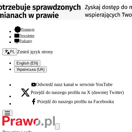
- otwiera się w nowej karcie
Promocje
Newsletter
Podcasty
Zmień język - bieżący:
Zmień język strony
PL
English (EN)
Українська (UA)
Odwiedź nasz kanał w serwisie YouTube
Youtube - otwiera się w nowej karcie
Przejdź do naszego profilu na X (dawniej Twitter)
X - otwiera się w nowej karcie
Przejdź do naszego profilu na Facebooku
Facebook - otwiera się w nowej karcie