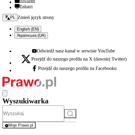
Newsletter
Podcasty
Zmień język - bieżący:
Zmień język strony
PL
English (EN)
Українська (UA)
Odwiedź nasz kanał w serwisie YouTube
Youtube - otwiera się w nowej karcie
Przejdź do naszego profilu na X (dawniej Twitter)
X - otwiera się w nowej karcie
Przejdź do naszego profilu na Facebooku
Facebook - otwiera się w nowej karcie
Wyszukiwarka
Szukaj
Moje Prawo.pl
- rejestracja i logowanie do serwisu