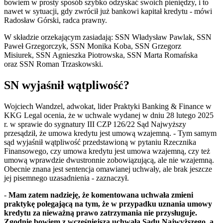
bowiem w prosty sposób szybko odzyskać swoich pieniędzy, i to
nawet w sytuacji, gdy zwrócił już bankowi kapitał kredytu - mówi
Radosław Górski, radca prawny.
W składzie orzekającym zasiadają: SSN Władysław Pawlak, SSN
Paweł Grzegorczyk, SSN Monika Koba, SSN Grzegorz
Misiurek, SSN Agnieszka Piotrowska, SSN Marta Romańska
oraz SSN Roman Trzaskowski.
SN wyjaśnił wątpliwość?
Wojciech Wandzel, adwokat, lider Praktyki Banking & Finance w
KKG Legal ocenia, że w uchwale wydanej w dniu 28 lutego 2025
r. w sprawie do sygnatury III CZP 126/22 Sąd Najwyższy
przesądził, że umowa kredytu jest umową wzajemną. - Tym samym
sąd wyjaśnił wątpliwość przedstawioną w pytaniu Rzecznika
Finansowego, czy umowa kredytu jest umowa wzajemną, czy też
umową wprawdzie dwustronnie zobowiązującą, ale nie wzajemną.
Obecnie znana jest sentencja omawianej uchwały, ale brak jeszcze
jej pisemnego uzasadnienia - zaznaczył.
-
Mam zatem nadzieję, że komentowana uchwała zmieni
praktykę polegającą na tym, że w przypadku uznania umowy
kredytu za nieważną prawo zatrzymania nie przysługuje.
Zgodnie bowiem z wcześniejszą uchwałą Sądu Najwyższego, a