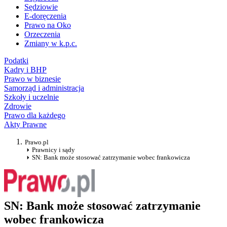
Sędziowie
E-doręczenia
Prawo na Oko
Orzeczenia
Zmiany w k.p.c.
Podatki
Kadry i BHP
Prawo w biznesie
Samorząd i administracja
Szkoły i uczelnie
Zdrowie
Prawo dla każdego
Akty Prawne
Prawo.pl
Prawnicy i sądy
SN: Bank może stosować zatrzymanie wobec frankowicza
SN: Bank może stosować zatrzymanie
wobec frankowicza