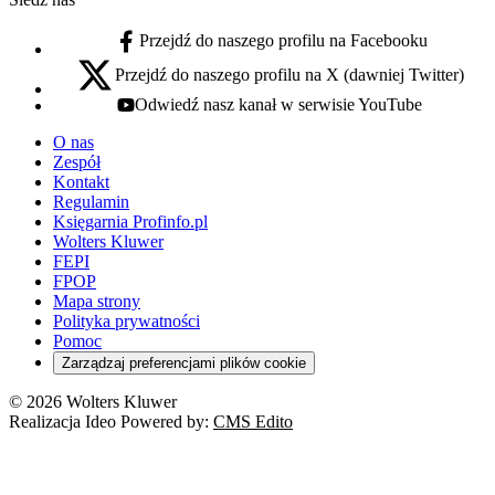
Przejdź do naszego profilu na Facebooku
facebook - otwiera się w nowej karcie
Przejdź do naszego profilu na X (dawniej Twitter)
x - otwiera się w nowej karcie
Odwiedź nasz kanał w serwisie YouTube
youtube - otwiera się w nowej karcie
O nas
Zespół
Kontakt
Regulamin
Księgarnia Profinfo.pl
Wolters Kluwer
FEPI
FPOP
Mapa strony
Polityka prywatności
Pomoc
Zarządzaj preferencjami plików cookie
© 2026 Wolters Kluwer
Realizacja Ideo Powered by:
CMS Edito