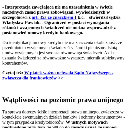
-
Interpretacja zawężająca nie ma uzasadnienia w świetle
naczelnych zasad prawa zobowiązań, wywiedzionych w
szczególności z
art. 353 ze znaczkiem 1
k.c. – stwierdził sędzia
Władysław Pawlak. - Ograniczeń w postaci wymagania
różności wzajemnych świadczeń nie można wyprowadzić z
postanowień umowy kredytu bankowego.
Do identyfikacji umowy kredytu nie ma znaczenia okoliczność, że
przedmiotem wzajemnych świadczeń są środki pieniężne. Istotą
umów wzajemnych jest swoista równowaga świadczeń. A dla
uznania świadczeń za równoważne wystarczy miernik subiektywny
kontrahentów.
Czytaj też:
W piątek ważna uchwała Sądu Najwyższego -
zwłaszcza dla frankowiczów​ >>
Wątpliwości na poziomie prawa unijnego
Ta sprawa dotyczy ściśle interpretacji prawa unijnego, zwłaszcza w
kontekście ewentualnych działań banków i ochrony konsumentów -
w tym przypadku kredytobiorców.
W ustnych motywach
podkreślono przy tym, że SN co do zasady uznał, że umowy