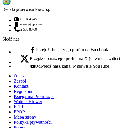
Redakcja serwisu Prawo.pl
801 04 45 45
Numer telefonu:
redakcja@prawo.pl
Adres email:
22 535 88 00
Numer telefonu:
Śledź nas
Przejdź do naszego profilu na Facebooku
facebook - otwiera się w nowej karcie
Przejdź do naszego profilu na X (dawniej Twitter)
x - otwiera się w nowej karcie
Odwiedź nasz kanał w serwisie YouTube
youtube - otwiera się w nowej karcie
O nas
Zespół
Kontakt
Regulamin
Księgarnia Profinfo.pl
Wolters Kluwer
FEPI
FPOP
Mapa strony
Polityka prywatności
Pomoc