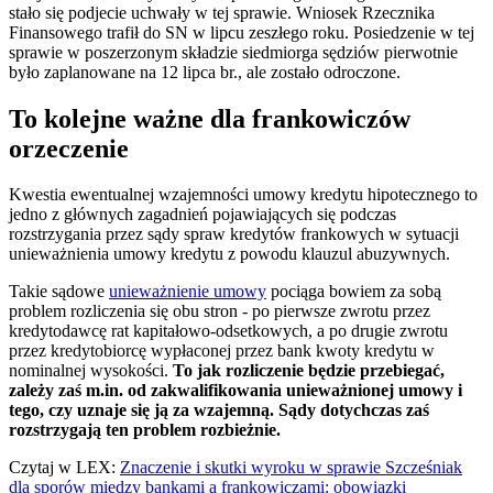
stało się podjecie uchwały w tej sprawie. Wniosek Rzecznika
Finansowego trafił do SN w lipcu zeszłego roku. Posiedzenie w tej
sprawie w poszerzonym składzie siedmiorga sędziów pierwotnie
było zaplanowane na 12 lipca br., ale zostało odroczone.
To kolejne ważne dla frankowiczów
orzeczenie
Kwestia ewentualnej wzajemności umowy kredytu hipotecznego to
jedno z głównych zagadnień pojawiających się podczas
rozstrzygania przez sądy spraw kredytów frankowych w sytuacji
unieważnienia umowy kredytu z powodu klauzul abuzywnych.
Takie sądowe
unieważnienie umowy
pociąga bowiem za sobą
problem rozliczenia się obu stron - po pierwsze zwrotu przez
kredytodawcę rat kapitałowo-odsetkowych, a po drugie zwrotu
przez kredytobiorcę wypłaconej przez bank kwoty kredytu w
nominalnej wysokości.
To jak rozliczenie będzie przebiegać,
zależy zaś m.in. od zakwalifikowania unieważnionej umowy i
tego, czy uznaje się ją za wzajemną. Sądy dotychczas zaś
rozstrzygają ten problem rozbieżnie.
Czytaj w LEX:
Znaczenie i skutki wyroku w sprawie Szcześniak
dla sporów między bankami a frankowiczami: obowiązki