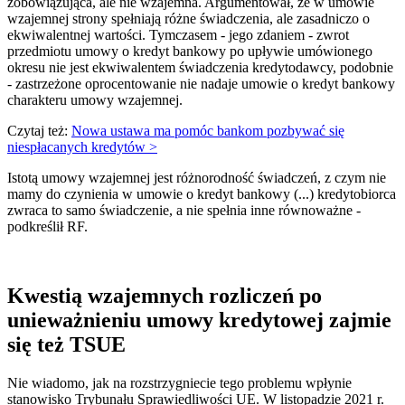
zobowiązująca, ale nie wzajemna. Argumentował, że w umowie
wzajemnej strony spełniają różne świadczenia, ale zasadniczo o
ekwiwalentnej wartości. Tymczasem - jego zdaniem - zwrot
przedmiotu umowy o kredyt bankowy po upływie umówionego
okresu nie jest ekwiwalentem świadczenia kredytodawcy, podobnie
- zastrzeżone oprocentowanie nie nadaje umowie o kredyt bankowy
charakteru umowy wzajemnej.
Czytaj też:
Nowa ustawa ma pomóc bankom pozbywać się
niespłacanych kredytów >
Istotą umowy wzajemnej jest różnorodność świadczeń, z czym nie
mamy do czynienia w umowie o kredyt bankowy (...) kredytobiorca
zwraca to samo świadczenie, a nie spełnia inne równoważne -
podkreślił RF.
Kwestią wzajemnych rozliczeń po
unieważnieniu umowy kredytowej zajmie
się też TSUE
Nie wiadomo, jak na rozstrzygniecie tego problemu wpłynie
stanowisko Trybunału Sprawiedliwości UE. W listopadzie 2021 r.