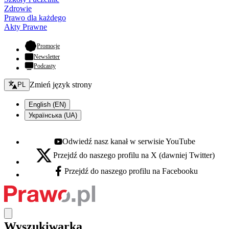
Zdrowie
Prawo dla każdego
Akty Prawne
- otwiera się w nowej karcie
Promocje
Newsletter
Podcasty
Zmień język - bieżący:
Zmień język strony
PL
English (EN)
Українська (UA)
Odwiedź nasz kanał w serwisie YouTube
Youtube - otwiera się w nowej karcie
Przejdź do naszego profilu na X (dawniej Twitter)
X - otwiera się w nowej karcie
Przejdź do naszego profilu na Facebooku
Facebook - otwiera się w nowej karcie
Wyszukiwarka