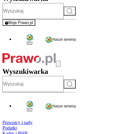
Szukaj
Moje Prawo.pl
- rejestracja i logowanie do serwisu
Nasze serwisy
Wyszukiwarka
Szukaj
Nasze serwisy
Prawnicy i sądy
Podatki
Kadry i BHP