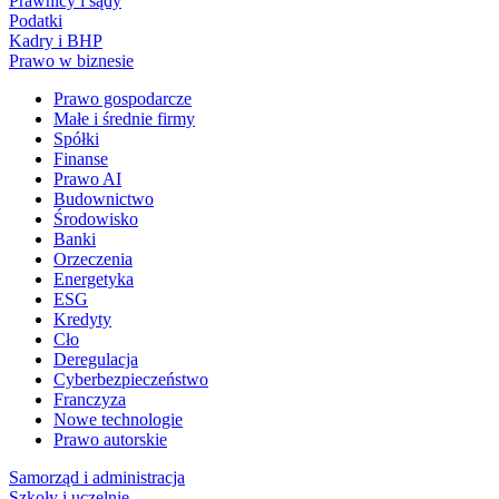
Prawnicy i sądy
Podatki
Kadry i BHP
Prawo w biznesie
Prawo gospodarcze
Małe i średnie firmy
Spółki
Finanse
Prawo AI
Budownictwo
Środowisko
Banki
Orzeczenia
Energetyka
ESG
Kredyty
Cło
Deregulacja
Cyberbezpieczeństwo
Franczyza
Nowe technologie
Prawo autorskie
Samorząd i administracja
Szkoły i uczelnie