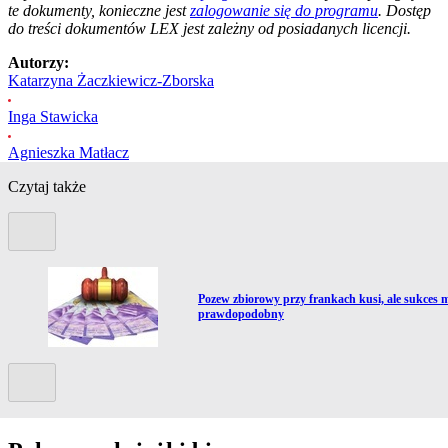
te dokumenty, konieczne jest
zalogowanie się do programu
. Dostęp
do treści dokumentów LEX jest zależny od posiadanych licencji.
Autorzy:
Katarzyna Żaczkiewicz-Zborska
Inga Stawicka
Agnieszka Matłacz
Czytaj także
Poprzedni slide
Przejdź do artykułu:
w
Pozew zbiorowy przy frankach kusi, ale sukces 
prawdopodobny
Kolejny slide