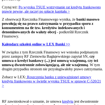
Czytaj też:
Po wyroku TSUE wstrzymanie rat kredytu frankowego
prawie pewne, ale raczej po spłacie kapitału >
Z obserwacji Rzecznika Finansowego wynika, że
banki masowo
powołują się na prawo zatrzymania w przypadku sporu z
konsumentem na tle tzw. kredytów indeksowanych i
denominowanych do waluty obcej
- podkreślił Rzecznik
Finansowy.
Kalendarz szkoleń online w LEX Banki >>
W związku z tym Rzecznik Finansowy we wniosku podpisanym
przez zastępcę RF Ziemowita Bagłajewskiego zapytał SN,
czy
umowa o kredyt bankowy (...) jest umową wzajemną, czy też
umową dwustronnie zobowiązującą, ale nie wzajemną
. W tym
drugim przypadku stronom nie przysługiwałoby prawo zatrzymania.
Zobacz w LEX:
Roszczenia banku z unieważnionej umowy
kredytu frankowego w świetle wyroku TSUE w sprawie C-520/21
>
RF zawnioskował o uznanie, że umowa
kredytu
jest dwustronnie