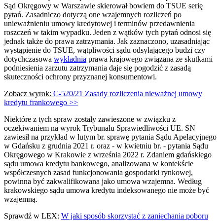
Sąd Okręgowy w Warszawie skierował bowiem do TSUE serię
pytań. Zasadniczo dotyczą one wzajemnych rozliczeń po
unieważnieniu umowy kredytowej i terminów przedawnienia
roszczeń w takim wypadku. Jeden z wątków tych pytań odnosi się
jednak także do prawa zatrzymania. Jak zaznaczono, uzasadniając
wystąpienie do TSUE, wątpliwości sądu odsyłającego budzi czy
dotychczasowa
wykładnia
prawa krajowego związana ze skutkami
podniesienia zarzutu zatrzymania daje się pogodzić z zasadą
skuteczności ochrony przyznanej konsumentowi.
Zobacz wyrok:
C-520/21 Zasady rozliczenia nieważnej umowy
kredytu frankowego >>
Niektóre z tych spraw zostały zawieszone w związku z
oczekiwaniem na wyrok Trybunału Sprawiedliwości UE. SN
zawiesił na przykład w lutym br. sprawę pytania Sądu Apelacyjnego
w Gdańsku z grudnia 2021 r. oraz - w kwietniu br. - pytania Sądu
Okręgowego w Krakowie z września 2022 r. Zdaniem gdańskiego
sądu umowa kredytu bankowego, analizowana w kontekście
współczesnych zasad funkcjonowania gospodarki rynkowej,
powinna być zakwalifikowana jako umowa wzajemna. Według
krakowskiego sądu umowa kredytu indeksowanego nie może być
wzajemną.
Sprawdź w LEX:
W jaki sposób skorzystać z zaniechania poboru