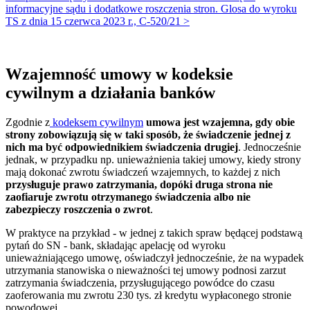
informacyjne sądu i dodatkowe roszczenia stron. Glosa do wyroku
TS z dnia 15 czerwca 2023 r., C-520/21 >
Wzajemność umowy w kodeksie
cywilnym a działania banków
Zgodnie z
kodeksem cywilnym
umowa jest wzajemna, gdy obie
strony zobowiązują się w taki sposób, że świadczenie jednej z
nich ma być odpowiednikiem świadczenia drugiej
. Jednocześnie
jednak, w przypadku np. unieważnienia takiej umowy, kiedy strony
mają dokonać zwrotu świadczeń wzajemnych, to każdej z nich
przysługuje prawo zatrzymania, dopóki druga strona nie
zaofiaruje zwrotu otrzymanego świadczenia albo nie
zabezpieczy roszczenia o zwrot
.
W praktyce na przykład - w jednej z takich spraw będącej podstawą
pytań do SN - bank, składając apelację od wyroku
unieważniającego umowę, oświadczył jednocześnie, że na wypadek
utrzymania stanowiska o nieważności tej umowy podnosi zarzut
zatrzymania świadczenia, przysługującego powódce do czasu
zaoferowania mu zwrotu 230 tys. zł kredytu wypłaconego stronie
powodowej.