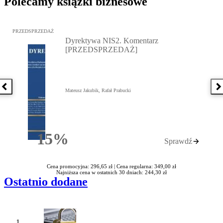
Polecamy książki biznesowe
Przejdź do: Dyrektywa NIS2. Komentarz [PRZEDSPRZEDAŻ], Mateu
PRZEDSPRZEDAŻ
Dyrektywa NIS2. Komentarz
[PRZEDSPRZEDAŻ]
Poprzednia książka
N
Mateusz Jakubik, Rafał Prabucki
15%
Sprawdź
Rabatu
Cena promocyjna: 296,65 zł |
Cena regularna: 349,00 zł
Najniższa cena w ostatnich 30 dniach: 244,30 zł
Ostatnio dodane