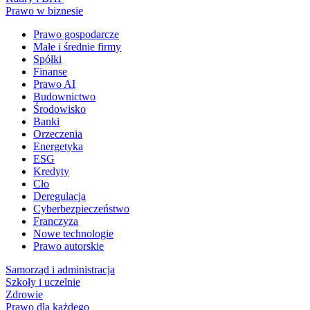
Prawo w biznesie
Prawo gospodarcze
Małe i średnie firmy
Spółki
Finanse
Prawo AI
Budownictwo
Środowisko
Banki
Orzeczenia
Energetyka
ESG
Kredyty
Cło
Deregulacja
Cyberbezpieczeństwo
Franczyza
Nowe technologie
Prawo autorskie
Samorząd i administracja
Szkoły i uczelnie
Zdrowie
Prawo dla każdego