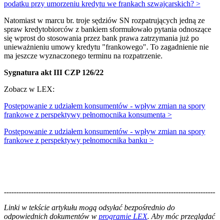
podatku przy umorzeniu kredytu we frankach szwajcarskich? >
Natomiast w marcu br. troje sędziów SN rozpatrujących jedną ze
spraw kredytobiorców z bankiem sformułowało pytania odnoszące
się wprost do stosowania przez bank prawa zatrzymania już po
unieważnieniu umowy kredytu "frankowego". To zagadnienie nie
ma jeszcze wyznaczonego terminu na rozpatrzenie.
Sygnatura akt III CZP 126/22
Zobacz w LEX:
Postępowanie z udziałem konsumentów - wpływ zmian na spory
frankowe z perspektywy pełnomocnika konsumenta >
Postępowanie z udziałem konsumentów - wpływ zmian na spory
frankowe z perspektywy pełnomocnika banku >
--------------------------------------------------------------------------------------
--------------------------------------------------------
Linki w tekście artykułu mogą odsyłać bezpośrednio do
odpowiednich dokumentów w
programie LEX
. Aby móc przeglądać