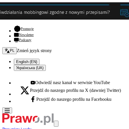
- otwiera się w nowej karcie
Promocje
Newsletter
Podcasty
Zmień język - bieżący:
Zmień język strony
PL
English (EN)
Українська (UA)
Odwiedź nasz kanał w serwisie YouTube
Youtube - otwiera się w nowej karcie
Przejdź do naszego profilu na X (dawniej Twitter)
X - otwiera się w nowej karcie
Przejdź do naszego profilu na Facebooku
Facebook - otwiera się w nowej karcie