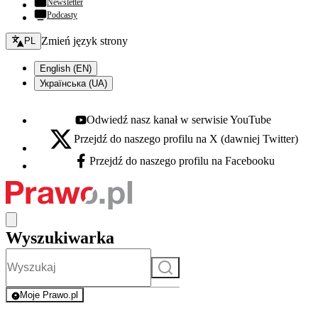
Newsletter
Podcasty
Zmień język - bieżący:
Zmień język strony
PL
English (EN)
Українська (UA)
Odwiedź nasz kanał w serwisie YouTube
Youtube - otwiera się w nowej karcie
Przejdź do naszego profilu na X (dawniej Twitter)
X - otwiera się w nowej karcie
Przejdź do naszego profilu na Facebooku
Facebook - otwiera się w nowej karcie
Wyszukiwarka
Szukaj
Moje Prawo.pl
- rejestracja i logowanie do serwisu