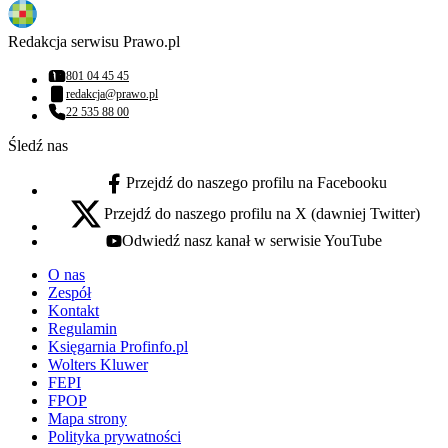
Redakcja serwisu Prawo.pl
801 04 45 45
Numer telefonu:
redakcja@prawo.pl
Adres email:
22 535 88 00
Numer telefonu:
Śledź nas
Przejdź do naszego profilu na Facebooku
facebook - otwiera się w nowej karcie
Przejdź do naszego profilu na X (dawniej Twitter)
x - otwiera się w nowej karcie
Odwiedź nasz kanał w serwisie YouTube
youtube - otwiera się w nowej karcie
O nas
Zespół
Kontakt
Regulamin
Księgarnia Profinfo.pl
Wolters Kluwer
FEPI
FPOP
Mapa strony
Polityka prywatności