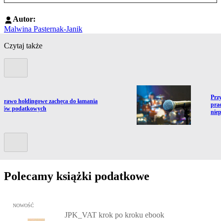
Autor:
Malwina Pasternak-Janik
Czytaj także
Poprzedni slide
Prze
Prz
ź do artykułu:
prawo holdingowe zachęca do łamania
pra
isów podatkowych
nie
Kolejny slide
Polecamy książki podatkowe
Przejdź do: JPK_VAT krok po kroku ebook, Patrycja Kubiesa - otw
NOWOŚĆ
JPK_VAT krok po kroku ebook