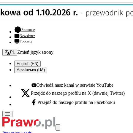
- otwiera się w nowej karcie
Promocje
Newsletter
Podcasty
Zmień język - bieżący:
Zmień język strony
PL
English (EN)
Українська (UA)
Odwiedź nasz kanał w serwisie YouTube
Youtube - otwiera się w nowej karcie
Przejdź do naszego profilu na X (dawniej Twitter)
X - otwiera się w nowej karcie
Przejdź do naszego profilu na Facebooku
Facebook - otwiera się w nowej karcie