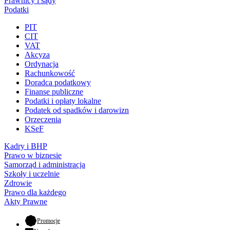
Prawnicy i sądy
Podatki
PIT
CIT
VAT
Akcyza
Ordynacja
Rachunkowość
Doradca podatkowy
Finanse publiczne
Podatki i opłaty lokalne
Podatek od spadków i darowizn
Orzeczenia
KSeF
Kadry i BHP
Prawo w biznesie
Samorząd i administracja
Szkoły i uczelnie
Zdrowie
Prawo dla każdego
Akty Prawne
- otwiera się w nowej karcie
Promocje