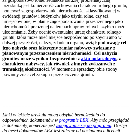
za gospodarstwo rolne. Jednakże bardziej problematyczną
przesłanką jest konieczność zachowania charakteru rolnego gruntu,
ponieważ zagospodarowanie nieruchomości sklasyfikowanej w
ewidencji gruntów i budynków jako użytki rolne, czy też
umiejscowionej w planie zagospodarowania przestrzennego jako
nieruchomości położonej na terenach upraw rolnych szybko może
ulec zmianie. Żeby ocenić ewentualną utratę charakteru rolnego
gruntu, która może mieć miejsce bezpośrednio po zbyciu albo w
dalszej przyszłości, należy, zdaniem organu,
wziąć pod uwagę cel
jego nabycia oraz faktyczny zamiar nabywcy związany z
planowanym przeznaczeniem nieruchomości
.
Cel nabycia
gruntów może wynikać bezpośrednio z
aktu notarialnego
, z
charakteru nabywcy, jak również z innych związanych z
transakcją okoliczności.
W momencie sprzedaży obie strony
powinny znać cel zakupu i przeznaczenia gruntu.
--------------------------------------------------------------------------------------
--------------------------------------------------------
Linki w tekście artykułu mogą odsyłać bezpośrednio do
odpowiednich dokumentów w
programie LEX
. Aby móc przeglądać
te dokumenty, konieczne jest
zalogowanie się do programu
. Dostęp
do treści dokumentów LEX jest zależny od posiadanych licencji.