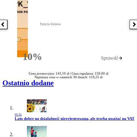
Patrycja Kubiesa
Poprzednia książka
N
10%
Sprawdź
Rabatu
Cena promocyjna: 143,10 zł |
Cena regularna: 159,00 zł
Najniższa cena w ostatnich 30 dniach: 119,25 zł
Ostatnio dodane
05:31
Przejdź do artykułu:
Lato dobre na działalność nierejestrowaną, ale trzeba uważać na VAT