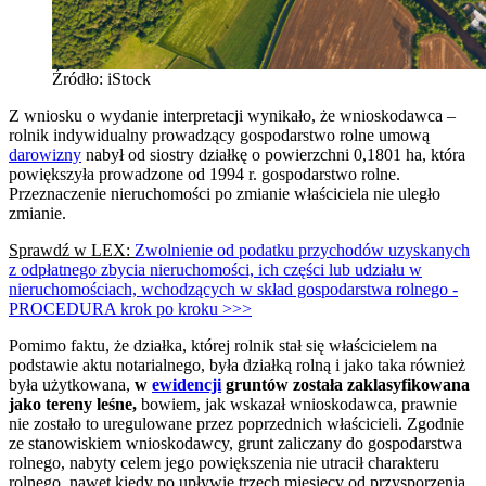
Źródło: iStock
Z wniosku o wydanie interpretacji wynikało, że wnioskodawca –
rolnik indywidualny prowadzący gospodarstwo rolne umową
darowizny
nabył od siostry działkę o powierzchni 0,1801 ha, która
powiększyła prowadzone od 1994 r. gospodarstwo rolne.
Przeznaczenie nieruchomości po zmianie właściciela nie uległo
zmianie.
Sprawdź w LEX:
Zwolnienie od podatku przychodów uzyskanych
z odpłatnego zbycia nieruchomości, ich części lub udziału w
nieruchomościach, wchodzących w skład gospodarstwa rolnego -
PROCEDURA krok po kroku >>>
Pomimo faktu, że działka, której rolnik stał się właścicielem na
podstawie aktu notarialnego, była działką rolną i jako taka również
była użytkowana,
w
ewidencji
gruntów została zaklasyfikowana
jako tereny leśne,
bowiem, jak wskazał wnioskodawca, prawnie
nie zostało to uregulowane przez poprzednich właścicieli. Zgodnie
ze stanowiskiem wnioskodawcy, grunt zaliczany do gospodarstwa
rolnego, nabyty celem jego powiększenia nie utracił charakteru
rolnego, nawet kiedy po upływie trzech miesięcy od przysporzenia