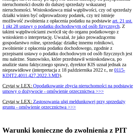
nieruchomości doszło do dalszej sprzedaży wskazanej
nieruchomości. Wnioskodawca miał wątpliwości, czy od sprzedaży
działki winien być odprowadzony podatek, czy też istnieje
możliwość zwolnienia z opłacenia podatku na podstawie
art. 21 ust.
1 pkt 28 ustawy o podatku dochodowym od osób fizycznych
. Z
takimi wątpliwościami zwrócił się do organu podatkowego z
wnioskiem o interpretację. Uważał, że jako prowadzącemu
gospodarstwo rolne, sprzedając działkę innemu rolnikowi,
zwolnienie z opłacenia podatku dochodowego, zgodnie z
przepisami ustawy o podatku dochodowym od osób fizycznych jest
mu należne. Stanowisko, które przedstawił wnioskodawca, po
analizie stanu faktycznego sprawy, dyrektor KIS uznał jednak za
nieprawidłowe (interpretacja z 18 października 2022 r., nr
0115-
KDIT2.4011.427.2022.3.MD
).
Czytaj w LEX:
Opodatkowanie zbycia nieruchomości na podstawie
umowy o dożywocie - omówienie orzecznictwa >>>
Czytaj w LEX:
Zastosowania ulgi meldunkowej przy sprzedaży
gruntu - omówienie orzecznictwa >>>
Warunki konieczne do zwolnienia z PIT