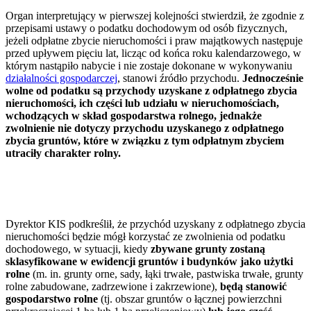
Organ interpretujący w pierwszej kolejności stwierdził, że zgodnie z
przepisami ustawy o podatku dochodowym od osób fizycznych,
jeżeli odpłatne zbycie nieruchomości i praw majątkowych następuje
przed upływem pięciu lat, licząc od końca roku kalendarzowego, w
którym nastąpiło nabycie i nie zostaje dokonane w wykonywaniu
działalności gospodarczej
, stanowi źródło przychodu.
Jednocześnie
wolne od podatku są przychody uzyskane z odpłatnego zbycia
nieruchomości, ich części lub udziału w nieruchomościach,
wchodzących w skład gospodarstwa rolnego, jednakże
zwolnienie nie dotyczy przychodu uzyskanego z odpłatnego
zbycia gruntów, które w związku z tym odpłatnym zbyciem
utraciły charakter rolny.
Dyrektor KIS podkreślił, że przychód uzyskany z odpłatnego zbycia
nieruchomości będzie mógł korzystać ze zwolnienia od podatku
dochodowego, w sytuacji, kiedy
zbywane grunty zostaną
sklasyfikowane w ewidencji gruntów i budynków jako użytki
rolne
(m. in. grunty orne, sady, łąki trwałe, pastwiska trwałe, grunty
rolne zabudowane, zadrzewione i zakrzewione),
będą stanowić
gospodarstwo rolne
(tj. obszar gruntów o łącznej powierzchni