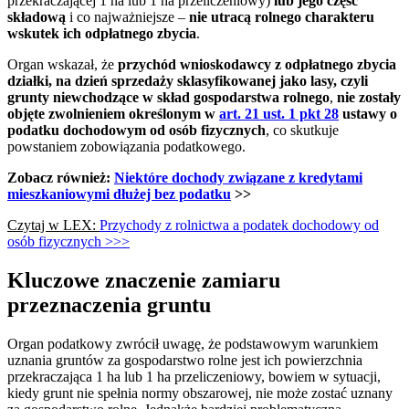
przekraczającej 1 ha lub 1 ha przeliczeniowy)
lub jego część
składową
i co najważniejsze –
nie utracą rolnego charakteru
wskutek ich odpłatnego zbycia
.
Organ wskazał, że
przychód wnioskodawcy z odpłatnego zbycia
działki, na dzień sprzedaży sklasyfikowanej jako lasy, czyli
grunty niewchodzące w skład gospodarstwa rolnego
,
nie zostały
objęte zwolnieniem określonym w
art. 21 ust. 1 pkt 28
ustawy o
podatku dochodowym od osób fizycznych
, co skutkuje
powstaniem zobowiązania podatkowego.
Zobacz również:
Niektóre dochody związane z kredytami
mieszkaniowymi dłużej bez podatku
>>
Czytaj w LEX:
Przychody z rolnictwa a podatek dochodowy od
osób fizycznych >>>
Kluczowe znaczenie zamiaru
przeznaczenia gruntu
Organ podatkowy zwrócił uwagę, że podstawowym warunkiem
uznania gruntów za gospodarstwo rolne jest ich powierzchnia
przekraczająca 1 ha lub 1 ha przeliczeniowy, bowiem w sytuacji,
kiedy grunt nie spełnia normy obszarowej, nie może zostać uznany