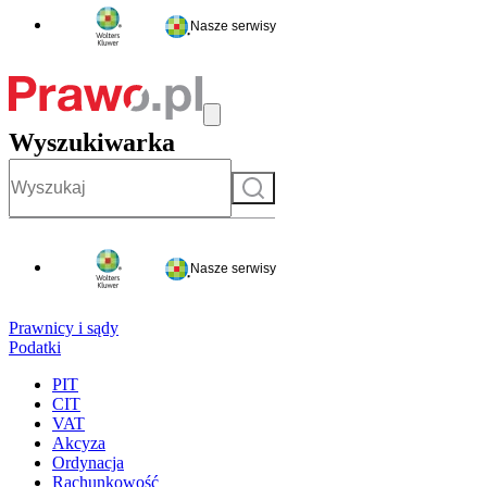
Nasze serwisy
Wyszukiwarka
Szukaj
Nasze serwisy
Prawnicy i sądy
Podatki
PIT
CIT
VAT
Akcyza
Ordynacja
Rachunkowość