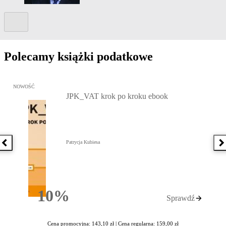
Kolejny slide
Polecamy książki podatkowe
Przejdź do: JPK_VAT krok po kroku ebook, Patrycja Kubiesa - otw
NOWOŚĆ
JPK_VAT krok po kroku ebook
Patrycja Kubiesa
Poprzednia książka
N
10%
Sprawdź
Rabatu
Cena promocyjna: 143,10 zł |
Cena regularna: 159,00 zł