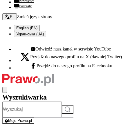
Newsletter
Podcasty
Zmień język - bieżący:
Zmień język strony
PL
English (EN)
Українська (UA)
Odwiedź nasz kanał w serwisie YouTube
Youtube - otwiera się w nowej karcie
Przejdź do naszego profilu na X (dawniej Twitter)
X - otwiera się w nowej karcie
Przejdź do naszego profilu na Facebooku
Facebook - otwiera się w nowej karcie
Wyszukiwarka
Szukaj
Moje Prawo.pl
- rejestracja i logowanie do serwisu