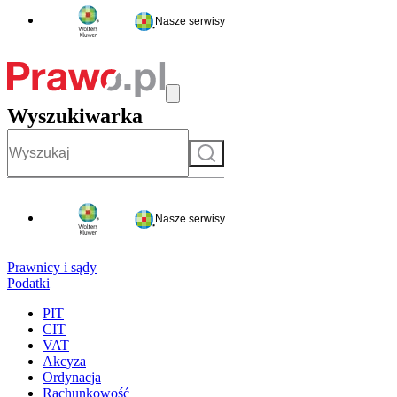
Nasze serwisy
Wyszukiwarka
Szukaj
Nasze serwisy
Prawnicy i sądy
Podatki
PIT
CIT
VAT
Akcyza
Ordynacja
Rachunkowość