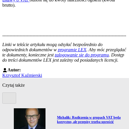
brutto).
--------------------------------------------------------------------------------------
--------------------------------------------------------
Linki w tekście artykułu mogą odsyłać bezpośrednio do
odpowiednich dokumentów w
programie LEX
. Aby móc przeglądać
te dokumenty, konieczne jest
zalogowanie się do programu
. Dostęp
do treści dokumentów LEX jest zależny od posiadanych licencji.
Autor:
Krzysztof Kaźmierski
Czytaj także
Poprzedni slide
Przejdź do artykułu:
d
Michalik: Rozliczenia w grupach VAT będą
korzystne, ale przepisy trzeba uprościć