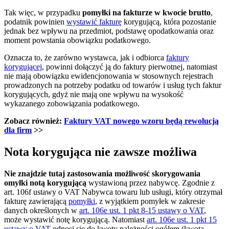
Tak więc, w przypadku
pomyłki na fakturze w kwocie brutto
,
podatnik powinien
wystawić fakturę
korygującą, która pozostanie
jednak bez wpływu na przedmiot, podstawę opodatkowania oraz
moment powstania obowiązku podatkowego.
Oznacza to, że zarówno wystawca, jak i odbiorca
faktury
korygującej
, powinni dołączyć ją do faktury pierwotnej, natomiast
nie mają obowiązku ewidencjonowania w stosownych rejestrach
prowadzonych na potrzeby podatku od towarów i usług tych faktur
korygujących, gdyż nie mają one wpływu na wysokość
wykazanego zobowiązania podatkowego.
Zobacz również:
Faktury VAT nowego wzoru będą rewolucją
dla firm
>>
Nota korygująca nie zawsze możliwa
Nie znajdzie tutaj zastosowania możliwość skorygowania
omyłki notą korygującą
wystawioną przez nabywcę. Zgodnie z
art. 106f ustawy o VAT Nabywca towaru lub usługi, który otrzymał
fakturę zawierającą
pomyłki
, z wyjątkiem pomyłek w zakresie
danych określonych w
art. 106e ust. 1 pkt 8-15 ustawy o VAT
,
może wystawić notę korygującą. Natomiast
art. 106e ust. 1 pkt 15
ustawy o VAT
odnosi się do kwoty należności ogółem (kwota