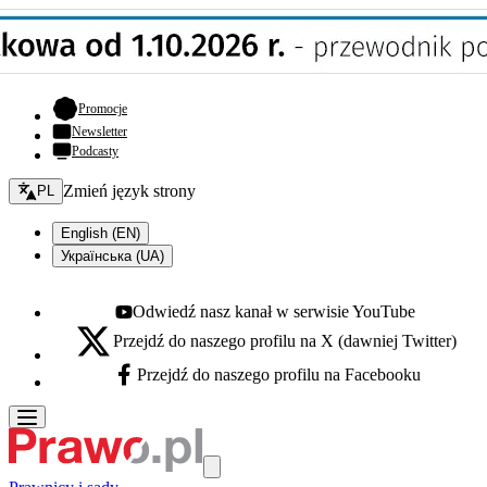
- otwiera się w nowej karcie
Promocje
Newsletter
Podcasty
Zmień język - bieżący:
Zmień język strony
PL
English (EN)
Українська (UA)
Odwiedź nasz kanał w serwisie YouTube
Youtube - otwiera się w nowej karcie
Przejdź do naszego profilu na X (dawniej Twitter)
X - otwiera się w nowej karcie
Przejdź do naszego profilu na Facebooku
Facebook - otwiera się w nowej karcie