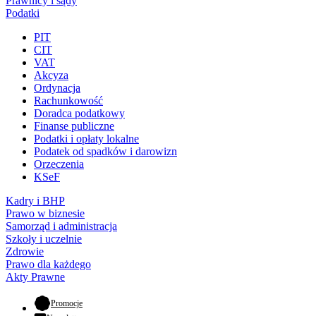
Prawnicy i sądy
Podatki
PIT
CIT
VAT
Akcyza
Ordynacja
Rachunkowość
Doradca podatkowy
Finanse publiczne
Podatki i opłaty lokalne
Podatek od spadków i darowizn
Orzeczenia
KSeF
Kadry i BHP
Prawo w biznesie
Samorząd i administracja
Szkoły i uczelnie
Zdrowie
Prawo dla każdego
Akty Prawne
- otwiera się w nowej karcie
Promocje