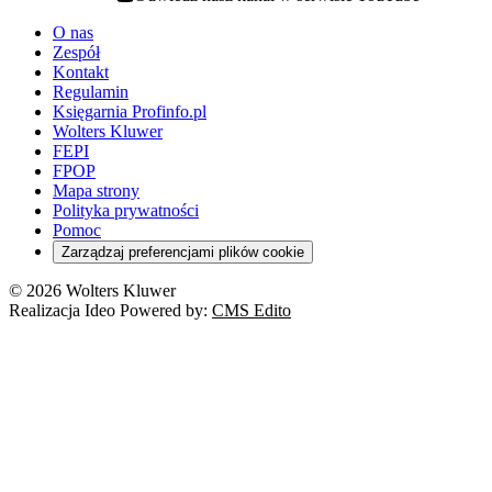
youtube - otwiera się w nowej karcie
O nas
Zespół
Kontakt
Regulamin
Księgarnia Profinfo.pl
Wolters Kluwer
FEPI
FPOP
Mapa strony
Polityka prywatności
Pomoc
Zarządzaj preferencjami plików cookie
© 2026 Wolters Kluwer
Realizacja Ideo Powered by:
CMS Edito