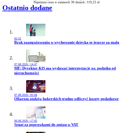
Najniższa cena w ostatnich 30 dniach: 119,25 zł
Ostatnio dodane
05:32
Przejdź do artykułu:
Brak zaangażowania w wychowanie dziecka to jeszcze za mało
07.08.2026 | 14:47
Przejdź do artykułu:
MF: Dyrektor KIS ma wydawać interpretacje ws. podatku od
nieruchomości
07.08.2026 | 05:08
Przejdź do artykułu:
Ofiarom ataków hakerskich trudno odliczyć koszty podatkowe
06.08.2026 | 17:05
Przejdź do artykułu:
Senat za poprawkami do zmian w VAT