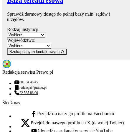
Baza teleadresowa
Sprawdź darmowy dostęp do pełnej bazy m.in. sądów i
urzędów.
Rodzaj instytucji:
Województwo:
Szukaj danych kontaktowych
Redakcja serwisu Prawo.pl
801 04 45 45
Numer telefonu:
redakcja@prawo.pl
Adres email:
22 535 88 00
Numer telefonu:
Śledź nas
Przejdź do naszego profilu na Facebooku
facebook - otwiera się w nowej karcie
Przejdź do naszego profilu na X (dawniej Twitter)
x - otwiera się w nowej karcie
Odwiedź nasz kanał w serwisie YouTube