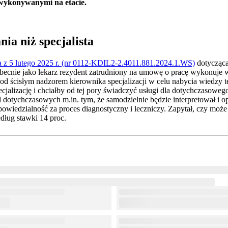
 wykonywanymi na etacie.
ia niż specjalista
ja z 5 lutego 2025 r. (nr 0112-KDIL2-2.4011.881.2024.1.WS)
dotycząca 
 Obecnie jako lekarz rezydent zatrudniony na umowę o pracę wykonuje 
od ścisłym nadzorem kierownika specjalizacji w celu nabycia wiedzy te
alizację i chciałby od tej pory świadczyć usługi dla dotychczasowego
d dotychczasowych m.in. tym, że samodzielnie będzie interpretował i o
powiedzialność za proces diagnostyczny i leczniczy. Zapytał, czy może 
ług stawki 14 proc.