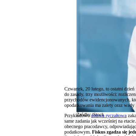
Czwartek, 20 lutego, to ostatni dzi
do zasady, trzy możliwości: rozliczen
przychodów ewidencjonowanych, któr
opodatkowania ma zalety oraz wady i
Źródło: iStock
Przykładowo
ustawa ryczałtowa
zaka
same zadania jak wcześniej na etaci
obecnego pracodawcy, odpowiadając
podatkowym.
Fiskus zgadza się je