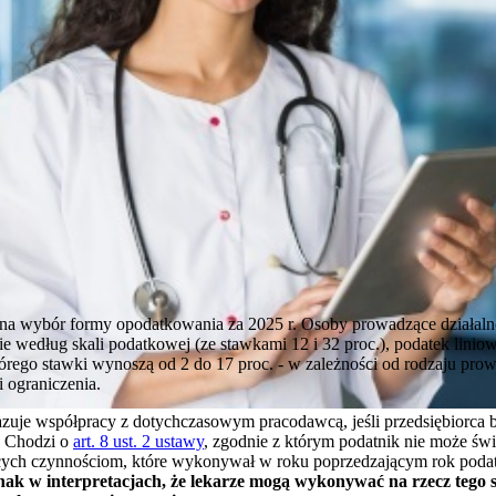
eń na wybór formy opodatkowania za 2025 r. Osoby prowadzące działal
ie według skali podatkowej (ze stawkami 12 i 32 proc.), podatek liniow
ego stawki wynoszą od 2 do 17 proc. - w zależności od rodzaju prow
 ograniczenia.
zuje współpracy z dotychczasowym pracodawcą, jeśli przedsiębiorca b
e. Chodzi o
art. 8 ust. 2 ustawy
, zgodnie z którym podatnik nie może świ
ych czynnościom, które wykonywał w roku poprzedzającym rok poda
dnak w interpretacjach, że lekarze mogą wykonywać
na rzecz tego