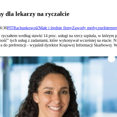
y dla lekarzy na ryczałcie
06:30
PIT
Rachunkowość
Małe i średnie firmy
Zawody medyczne
Interpre
 ryczałtem według stawki 14 proc. usługi na rzecz szpitala, w którym 
ość" tych usług z zadaniami, które wykonywał wcześniej na etacie. N
a do preferencji - wyjaśnił dyrektor Krajowej Informacji Skarbowej.