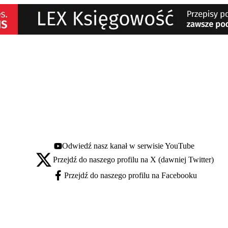
Odwiedź nasz kanał w serwisie YouTube
Youtube - otwiera się w nowej karcie
Przejdź do naszego profilu na X (dawniej Twitter)
X - otwiera się w nowej karcie
Przejdź do naszego profilu na Facebooku
Facebook - otwiera się w nowej karcie