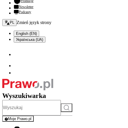
- otwiera się w nowej karcie
Promocje
Newsletter
Podcasty
Zmień język - bieżący:
Zmień język strony
PL
English (EN)
Українська (UA)
Wyszukiwarka
Szukaj
Moje Prawo.pl
- rejestracja i logowanie do serwisu