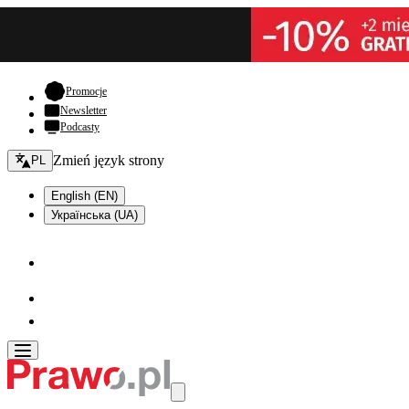
- otwiera się w nowej karcie
Promocje
Newsletter
Podcasty
Zmień język - bieżący:
Zmień język strony
PL
English (EN)
Українська (UA)