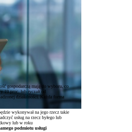
ność gospodarczą mają do wyboru, co
y 19 proc. lub ryczałt od
adzonej działalności. Każda forma
ędzie wykonywał na jego rzecz takie
adczyć usług na rzecz byłego lub
tkowy lub w roku
 samego podmiotu usługi