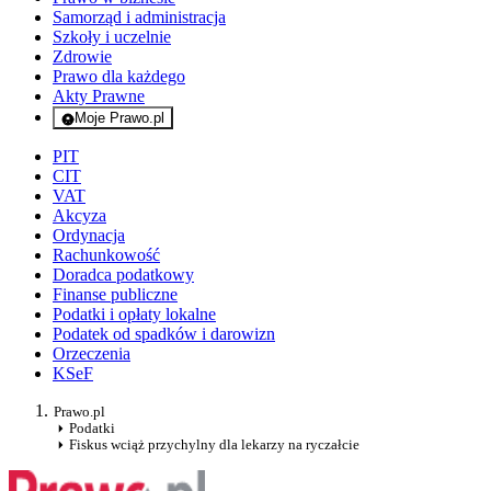
Samorząd i administracja
Szkoły i uczelnie
Zdrowie
Prawo dla każdego
Akty Prawne
Moje Prawo.pl
- rejestracja i logowanie do serwisu
PIT
CIT
VAT
Akcyza
Ordynacja
Rachunkowość
Doradca podatkowy
Finanse publiczne
Podatki i opłaty lokalne
Podatek od spadków i darowizn
Orzeczenia
KSeF
Prawo.pl
Podatki
Fiskus wciąż przychylny dla lekarzy na ryczałcie