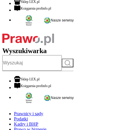
otwiera się w nowej karcie
Sklep LEX.pl
otwiera się w nowej karcie
Księgarnia profinfo.pl
Nasze serwisy
Wyszukiwarka
Szukaj
otwiera się w nowej karcie
Sklep LEX.pl
otwiera się w nowej karcie
Księgarnia profinfo.pl
Nasze serwisy
Prawnicy i sądy
Podatki
Kadry i BHP
Prawo w biznesie