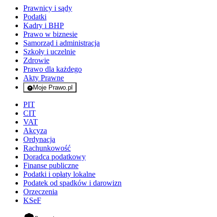
Prawnicy i sądy
Podatki
Kadry i BHP
Prawo w biznesie
Samorząd i administracja
Szkoły i uczelnie
Zdrowie
Prawo dla każdego
Akty Prawne
Moje Prawo.pl
- rejestracja i logowanie do serwisu
PIT
CIT
VAT
Akcyza
Ordynacja
Rachunkowość
Doradca podatkowy
Finanse publiczne
Podatki i opłaty lokalne
Podatek od spadków i darowizn
Orzeczenia
KSeF