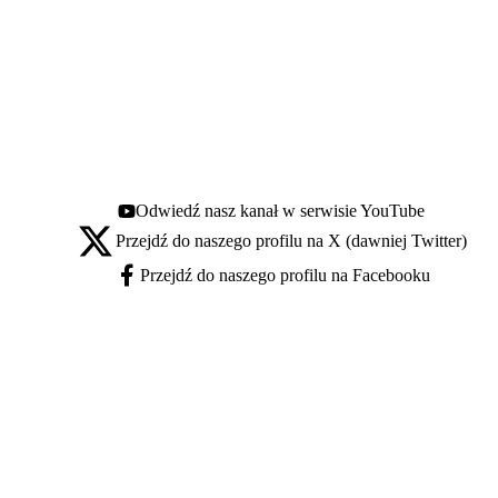
Odwiedź nasz kanał w serwisie YouTube
Youtube - otwiera się w nowej karcie
Przejdź do naszego profilu na X (dawniej Twitter)
X - otwiera się w nowej karcie
Przejdź do naszego profilu na Facebooku
Facebook - otwiera się w nowej karcie