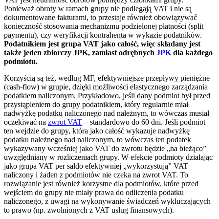
Ponieważ obroty w ramach grupy nie podlegają VAT i nie są
dokumentowane fakturami, to przestaje również obowiązywać
konieczność stosowania mechanizmu podzielonej płatności (split
paymentu), czy weryfikacji kontrahenta w wykazie podatników.
Podatnikiem jest grupa VAT jako całość, więc składany jest
także jeden zbiorczy JPK, zamiast odrębnych
JPK
dla każdego
podmiotu.
Korzyścią są też, według MF, efektywniejsze przepływy pieniężne
(cash-flow) w grupie, dzięki możliwości elastycznego zarządzania
podatkiem naliczonym. Przykładowo, jeśli dany podmiot był przed
przystąpieniem do grupy podatnikiem, który regularnie miał
nadwyżkę podatku naliczonego nad należnym, to wówczas musiał
oczekiwać na
zwrot VAT
– standardowo do 60 dni. Jeśli podmiot
ten wejdzie do grupy, która jako całość wykazuje nadwyżkę
podatku należnego nad naliczonym, to wówczas ten podatek
wykazywany wcześniej jako VAT do zwrotu będzie „na bieżąco”
uwzględniany w rozliczeniach grupy. W efekcie podmioty działając
jako grupa VAT per saldo efektywniej „wykorzystują” VAT
naliczony i żaden z podmiotów nie czeka na zwrot VAT. To
rozwiązanie jest również korzystne dla podmiotów, które przed
wejściem do grupy nie miały prawa do odliczenia podatku
naliczonego, z uwagi na wykonywanie świadczeń wykluczających
to prawo (np. zwolnionych z VAT usług finansowych).