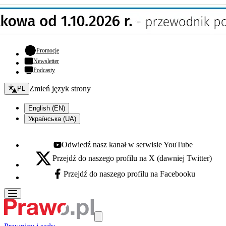
- otwiera się w nowej karcie
Promocje
Newsletter
Podcasty
Zmień język - bieżący:
Zmień język strony
PL
English (EN)
Українська (UA)
Odwiedź nasz kanał w serwisie YouTube
Youtube - otwiera się w nowej karcie
Przejdź do naszego profilu na X (dawniej Twitter)
X - otwiera się w nowej karcie
Przejdź do naszego profilu na Facebooku
Facebook - otwiera się w nowej karcie