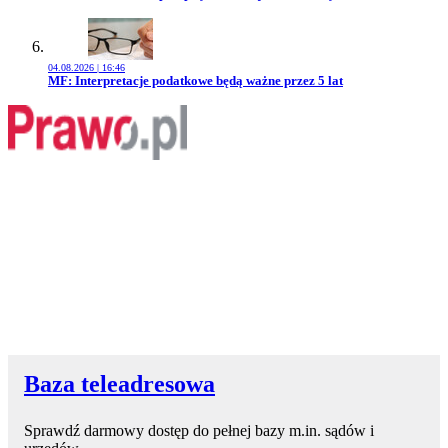
04.08.2026 | 16:46
Przejdź do artykułu:
MF: Interpretacje podatkowe będą ważne przez 5 lat
Baza teleadresowa
Sprawdź darmowy dostęp do pełnej bazy m.in. sądów i