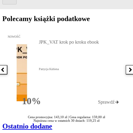
Polecamy książki podatkowe
Przejdź do: JPK_VAT krok po kroku ebook, Patrycja Kubiesa - otw
NOWOŚĆ
JPK_VAT krok po kroku ebook
Patrycja Kubiesa
Poprzednia książka
N
10%
Sprawdź
Rabatu
Cena promocyjna: 143,10 zł |
Cena regularna: 159,00 zł
Najniższa cena w ostatnich 30 dniach: 119,25 zł
Ostatnio dodane