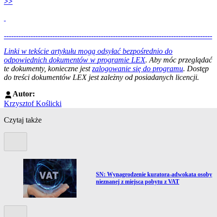
>>
--------------------------------------------------------------------------------------
--------------------------------------------------------
Linki w tekście artykułu mogą odsyłać bezpośrednio do
odpowiednich dokumentów w
programie LEX
. Aby móc przeglądać
te dokumenty, konieczne jest
zalogowanie się do programu
. Dostęp
do treści dokumentów LEX jest zależny od posiadanych licencji.
Autor:
Krzysztof Koślicki
Czytaj także
Poprzedni slide
Przejdź do artykułu:
ch
SN: Wynagrodzenie kuratora-adwokata osoby
nieznanej z miejsca pobytu z VAT
Kolejny slide