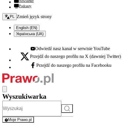
Newsletter
Podcasty
Zmień język - bieżący:
Zmień język strony
PL
English (EN)
Українська (UA)
Odwiedź nasz kanał w serwisie YouTube
Youtube - otwiera się w nowej karcie
Przejdź do naszego profilu na X (dawniej Twitter)
X - otwiera się w nowej karcie
Przejdź do naszego profilu na Facebooku
Facebook - otwiera się w nowej karcie
Wyszukiwarka
Szukaj
Moje Prawo.pl
- rejestracja i logowanie do serwisu