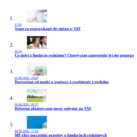
17:05
Przejdź do artykułu:
Senat za poprawkami do zmian w VAT
05:34
Przejdź do artykułu:
Co dalej z fundacją rodzinną? Chaotyczne zapowiedzi jej nie pomogą
05.08.2026 | 18:02
Przejdź do artykułu:
Darowizna od matki w gotówce a zwolnienie z podatku
05.08.2026 | 05:37
Przejdź do artykułu:
Reforma planistyczna może wpłynąć na VAT
04.08.2026 | 17:03
Przejdź do artykułu:
MF chce uszczelnić przepisy o fundacjach rodzinnych