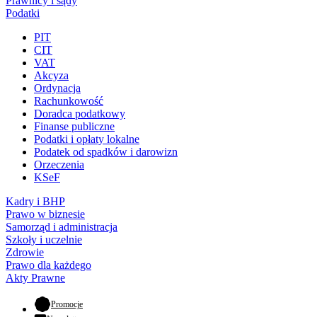
Prawnicy i sądy
Podatki
PIT
CIT
VAT
Akcyza
Ordynacja
Rachunkowość
Doradca podatkowy
Finanse publiczne
Podatki i opłaty lokalne
Podatek od spadków i darowizn
Orzeczenia
KSeF
Kadry i BHP
Prawo w biznesie
Samorząd i administracja
Szkoły i uczelnie
Zdrowie
Prawo dla każdego
Akty Prawne
- otwiera się w nowej karcie
Promocje