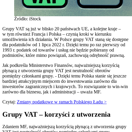
Źródło: iStock
Grupy VAT są już w blisko 20 państwach UE, a kolejne kraje –
w tym również Francja i Polska – czynią kroki w kierunku
umożliwienia ich działania. W Polsce grupy VAT staną się dostępne
dla podatników od 1 lipca 2022 r. Dzięki temu po raz pierwszy od
1993 r. podatek od towarów i usług nie będzie pobierany od
podmiotów, które mimo powiązań, zachowują odrębność prawną.
Jak podkreśla Ministerstwo Finansów, najważniejszą korzyścią
płynącą z utworzenia grupy VAT jest neutralność obrotów
pomiędzy członkami grupy. - Dzięki temu Polska stanie się jeszcze
bardziej atrakcyjnym miejscem do inwestowania zarówno dla
inwestorów zagranicznych i krajowych. To rozwiązanie to win-win
zarówno dla biznesu, jak i administracji – uważa MF.
Czytaj:
Zmiany podatkowe w ramach Polskiego Ładu >
Grupy VAT – korzyści z utworzenia
Zdaniem MF, najważniejszą korzyścią płynącą z utworzenia grupy
VAT jest neutralność obrotów pomiędzy członkami grupy.