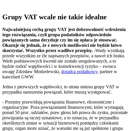
Grupy VAT wcale nie takie idealne
Najważniejszą cechą grupy VAT jest dobrowolność wdrożenia
tego rozwiązania, czyli grupa podatników odpowiednio
powiązanych sama decyduje czy im się opłaca je stosować.
Okazuje się jednak, że z nowych możliwości nie będzie łatwo
skorzystać. Wszystko przez wadliwe przepisy.
-Wady wynikają
przede wszystkim ze źle napisanych przepisów, a nawet ich braku.
Wiele podstawowych kwestii nie zostało uregulowanych, a to
będzie rodzić wątpliwości i w konsekwencji ryzyko – zwraca
uwagę Zdzisław Modzelewski,
doradca podatkowy
, partner w
kancelarii GWW.
Jedna z pierwszych wątpliwości, to utrata statusu grupy VAT w
przypadku naruszenia powiązań, które muszą występować.
- Przepisy przewidują powiązania finansowe, ekonomiczne i
organizacyjne. Poza powiązaniami finansowymi, które wymagają
ponad 50 proc. udziałów, praw głosu lub prawa do zysku, pozostałe
powiązania są raczej uznaniowe, a to oznacza, że w przypadku
określonych zmian w sytuacji biznesowej pomiędzy członkami
grupy, organ może uznać, że warunki nie są już spełnione i grupa