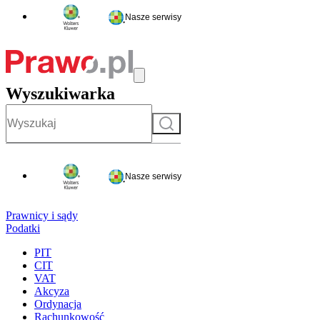
Nasze serwisy
Wyszukiwarka
Szukaj
Nasze serwisy
Prawnicy i sądy
Podatki
PIT
CIT
VAT
Akcyza
Ordynacja
Rachunkowość