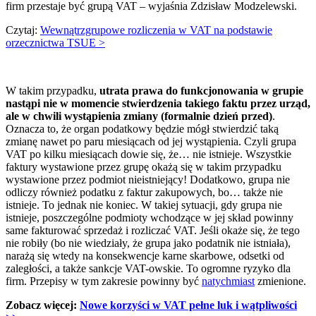
firm przestaje być grupą VAT – wyjaśnia Zdzisław Modzelewski.
Czytaj:
Wewnątrzgrupowe rozliczenia w VAT na podstawie
orzecznictwa TSUE >
W takim przypadku,
utrata prawa do funkcjonowania w grupie
nastąpi nie w momencie stwierdzenia takiego faktu przez urząd,
ale w chwili wystąpienia zmiany (formalnie dzień przed)
.
Oznacza to, że organ podatkowy będzie mógł stwierdzić taką
zmianę nawet po paru miesiącach od jej wystąpienia. Czyli grupa
VAT po kilku miesiącach dowie się, że… nie istnieje. Wszystkie
faktury wystawione przez grupę okażą się w takim przypadku
wystawione przez podmiot nieistniejący! Dodatkowo, grupa nie
odliczy również podatku z faktur zakupowych, bo… także nie
istnieje. To jednak nie koniec. W takiej sytuacji, gdy grupa nie
istnieje, poszczególne podmioty wchodzące w jej skład powinny
same fakturować sprzedaż i rozliczać VAT. Jeśli okaże się, że tego
nie robiły (bo nie wiedziały, że grupa jako podatnik nie istniała),
narażą się wtedy na konsekwencje karne skarbowe, odsetki od
zaległości, a także sankcje VAT-owskie. To ogromne ryzyko dla
firm. Przepisy w tym zakresie powinny być
natychmiast
zmienione.
Zobacz więcej:
Nowe korzyści w VAT pełne luk i wątpliwości