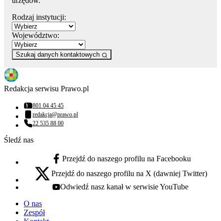
urzędów.
Rodzaj instytucji:
Województwo:
Szukaj danych kontaktowych
Redakcja serwisu Prawo.pl
801 04 45 45
Numer telefonu:
redakcja@prawo.pl
Adres email:
22 535 88 00
Numer telefonu:
Śledź nas
Przejdź do naszego profilu na Facebooku
facebook - otwiera się w nowej karcie
Przejdź do naszego profilu na X (dawniej Twitter)
x - otwiera się w nowej karcie
Odwiedź nasz kanał w serwisie YouTube
youtube - otwiera się w nowej karcie
O nas
Zespół