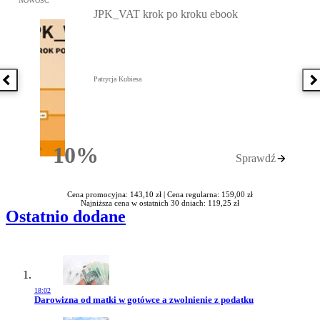
NOWOŚĆ
JPK_VAT krok po kroku ebook
Patrycja Kubiesa
Poprzednia książka
N
10%
Sprawdź
Rabatu
Cena promocyjna: 143,10 zł |
Cena regularna: 159,00 zł
Najniższa cena w ostatnich 30 dniach: 119,25 zł
Ostatnio dodane
18:02
Przejdź do artykułu:
Darowizna od matki w gotówce a zwolnienie z podatku