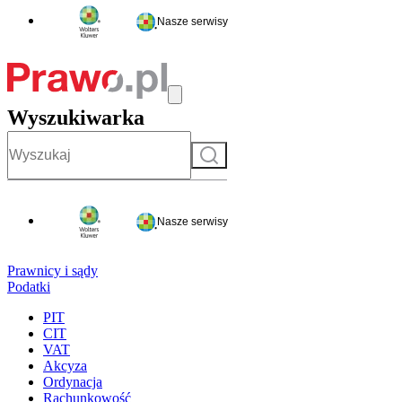
Nasze serwisy
Wyszukiwarka
Szukaj
Nasze serwisy
Prawnicy i sądy
Podatki
PIT
CIT
VAT
Akcyza
Ordynacja
Rachunkowość