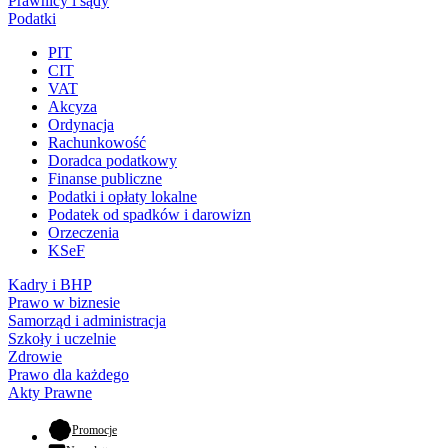
Prawnicy i sądy
Podatki
PIT
CIT
VAT
Akcyza
Ordynacja
Rachunkowość
Doradca podatkowy
Finanse publiczne
Podatki i opłaty lokalne
Podatek od spadków i darowizn
Orzeczenia
KSeF
Kadry i BHP
Prawo w biznesie
Samorząd i administracja
Szkoły i uczelnie
Zdrowie
Prawo dla każdego
Akty Prawne
- otwiera się w nowej karcie
Promocje