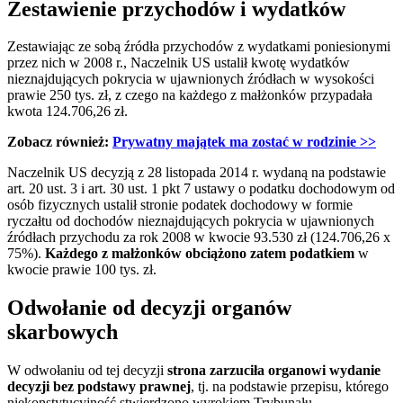
Zestawienie przychodów i wydatków
Zestawiając ze sobą źródła przychodów z wydatkami poniesionymi
przez nich w 2008 r., Naczelnik US ustalił kwotę wydatków
nieznajdujących pokrycia w ujawnionych źródłach w wysokości
prawie 250 tys. zł, z czego na każdego z małżonków przypadała
kwota 124.706,26 zł.
Zobacz również:
Prywatny majątek ma zostać w rodzinie
>>
Naczelnik US decyzją z 28 listopada 2014 r. wydaną na podstawie
art. 20 ust. 3 i art. 30 ust. 1 pkt 7 ustawy o podatku dochodowym od
osób fizycznych ustalił stronie podatek dochodowy w formie
ryczałtu od dochodów nieznajdujących pokrycia w ujawnionych
źródłach przychodu za rok 2008 w kwocie 93.530 zł (124.706,26 x
75%).
Każdego z małżonków obciążono zatem podatkiem
w
kwocie prawie 100 tys. zł.
Odwołanie od decyzji organów
skarbowych
W odwołaniu od tej decyzji
strona zarzuciła organowi wydanie
decyzji bez podstawy prawnej
, tj. na podstawie przepisu, którego
niekonstytucyjność stwierdzono wyrokiem Trybunału