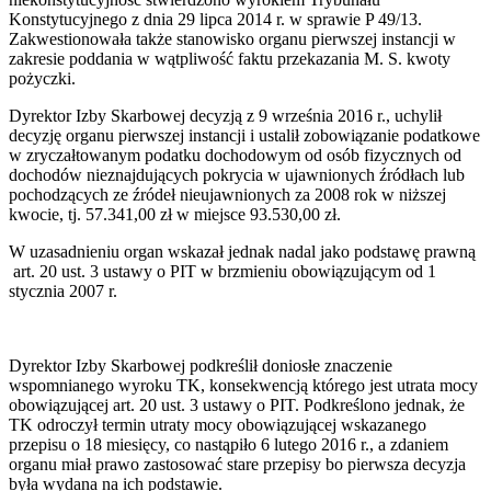
Konstytucyjnego z dnia 29 lipca 2014 r. w sprawie P 49/13.
Zakwestionowała także stanowisko organu pierwszej instancji w
zakresie poddania w wątpliwość faktu przekazania M. S. kwoty
pożyczki.
Dyrektor Izby Skarbowej decyzją z 9 września 2016 r., uchylił
decyzję organu pierwszej instancji i ustalił zobowiązanie podatkowe
w zryczałtowanym podatku dochodowym od osób fizycznych od
dochodów nieznajdujących pokrycia w ujawnionych źródłach lub
pochodzących ze źródeł nieujawnionych za 2008 rok w niższej
kwocie, tj. 57.341,00 zł w miejsce 93.530,00 zł.
W uzasadnieniu organ wskazał jednak nadal jako podstawę prawną
art. 20 ust. 3 ustawy o PIT w brzmieniu obowiązującym od 1
stycznia 2007 r.
Dyrektor Izby Skarbowej podkreślił doniosłe znaczenie
wspomnianego wyroku TK, konsekwencją którego jest utrata mocy
obowiązującej art. 20 ust. 3 ustawy o PIT. Podkreślono jednak, że
TK odroczył termin utraty mocy obowiązującej wskazanego
przepisu o 18 miesięcy, co nastąpiło 6 lutego 2016 r., a zdaniem
organu miał prawo zastosować stare przepisy bo pierwsza decyzja
była wydana na ich podstawie.