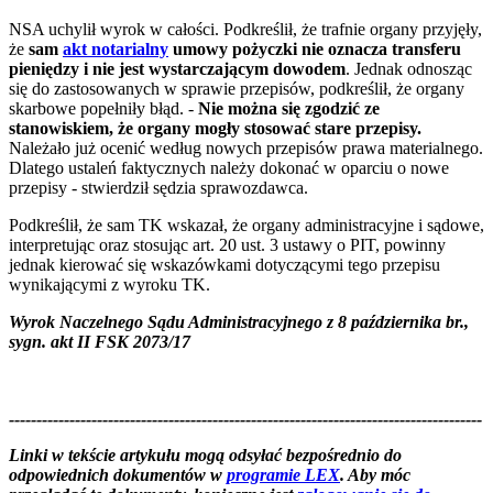
NSA uchylił wyrok w całości. Podkreślił, że trafnie organy przyjęły,
że
sam
akt notarialny
umowy pożyczki nie oznacza transferu
pieniędzy i nie jest wystarczającym dowodem
. Jednak odnosząc
się do zastosowanych w sprawie przepisów, podkreślił, że organy
skarbowe popełniły błąd. -
Nie można się zgodzić ze
stanowiskiem, że organy mogły stosować stare przepisy.
Należało już ocenić według nowych przepisów prawa materialnego.
Dlatego ustaleń faktycznych należy dokonać w oparciu o nowe
przepisy - stwierdził sędzia sprawozdawca.
Podkreślił, że sam TK wskazał, że organy administracyjne i sądowe,
interpretując oraz stosując art. 20 ust. 3 ustawy o PIT, powinny
jednak kierować się wskazówkami dotyczącymi tego przepisu
wynikającymi z wyroku TK.
Wyrok Naczelnego Sądu Administracyjnego z 8 października br.,
sygn. akt II FSK 2073/17
--------------------------------------------------------------------------------------
--------------------------------------------------------
Linki w tekście artykułu mogą odsyłać bezpośrednio do
odpowiednich dokumentów w
programie LEX
. Aby móc