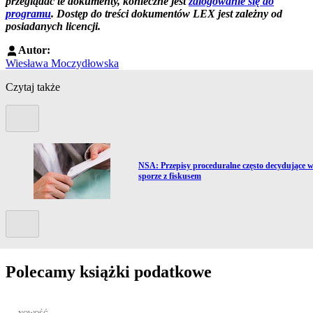
przeglądać te dokumenty, konieczne jest
zalogowanie się do
programu
. Dostęp do treści dokumentów LEX jest zależny od
posiadanych licencji.
Autor:
Wiesława Moczydłowska
Czytaj także
Poprzedni slide
Przejdź do artykułu:
NSA: Przepisy proceduralne często decydujące 
sporze z fiskusem
Kolejny slide
Polecamy książki podatkowe
Przejdź do: JPK_VAT krok po kroku ebook, Patrycja Kubiesa - otw