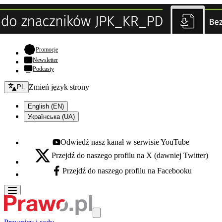
- otwiera się w nowej karcie
Promocje
Newsletter
Podcasty
Zmień język - bieżący:
Zmień język strony
PL
English (EN)
Українська (UA)
Odwiedź nasz kanał w serwisie YouTube
Youtube - otwiera się w nowej karcie
Przejdź do naszego profilu na X (dawniej Twitter)
X - otwiera się w nowej karcie
Przejdź do naszego profilu na Facebooku
Facebook - otwiera się w nowej karcie