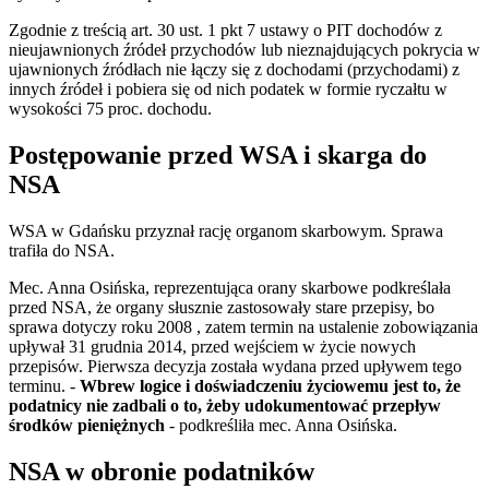
Zgodnie z treścią art. 30 ust. 1 pkt 7 ustawy o PIT dochodów z
nieujawnionych źródeł przychodów lub nieznajdujących pokrycia w
ujawnionych źródłach nie łączy się z dochodami (przychodami) z
innych źródeł i pobiera się od nich podatek w formie ryczałtu w
wysokości 75 proc. dochodu.
Postępowanie przed WSA i skarga do
NSA
WSA w Gdańsku przyznał rację organom skarbowym. Sprawa
trafiła do NSA.
Mec. Anna Osińska, reprezentująca orany skarbowe podkreślała
przed NSA, że organy słusznie zastosowały stare przepisy, bo
sprawa dotyczy roku 2008 , zatem termin na ustalenie zobowiązania
upływał 31 grudnia 2014, przed wejściem w życie nowych
przepisów. Pierwsza decyzja została wydana przed upływem tego
terminu. -
Wbrew logice i doświadczeniu życiowemu jest to, że
podatnicy nie zadbali o to, żeby udokumentować przepływ
środków pieniężnych
- podkreśliła mec. Anna Osińska.
NSA w obronie podatników