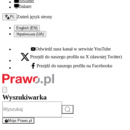
Newsletter
Podcasty
Zmień język - bieżący:
Zmień język strony
PL
English (EN)
Українська (UA)
Odwiedź nasz kanał w serwisie YouTube
Youtube - otwiera się w nowej karcie
Przejdź do naszego profilu na X (dawniej Twitter)
X - otwiera się w nowej karcie
Przejdź do naszego profilu na Facebooku
Facebook - otwiera się w nowej karcie
Wyszukiwarka
Szukaj
Moje Prawo.pl
- rejestracja i logowanie do serwisu