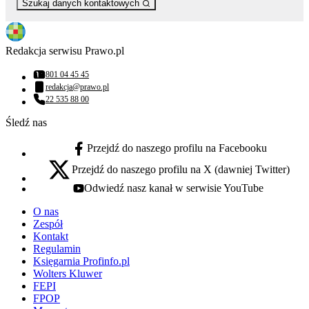
Szukaj danych kontaktowych
Redakcja serwisu Prawo.pl
801 04 45 45
Numer telefonu:
redakcja@prawo.pl
Adres email:
22 535 88 00
Numer telefonu:
Śledź nas
Przejdź do naszego profilu na Facebooku
facebook - otwiera się w nowej karcie
Przejdź do naszego profilu na X (dawniej Twitter)
x - otwiera się w nowej karcie
Odwiedź nasz kanał w serwisie YouTube
youtube - otwiera się w nowej karcie
O nas
Zespół
Kontakt
Regulamin
Księgarnia Profinfo.pl
Wolters Kluwer
FEPI
FPOP