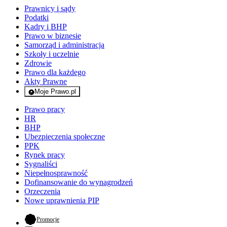
Prawnicy i sądy
Podatki
Kadry i BHP
Prawo w biznesie
Samorząd i administracja
Szkoły i uczelnie
Zdrowie
Prawo dla każdego
Akty Prawne
Moje Prawo.pl
- rejestracja i logowanie do serwisu
Prawo pracy
HR
BHP
Ubezpieczenia społeczne
PPK
Rynek pracy
Sygnaliści
Niepełnosprawność
Dofinansowanie do wynagrodzeń
Orzeczenia
Nowe uprawnienia PIP
- otwiera się w nowej karcie
Promocje