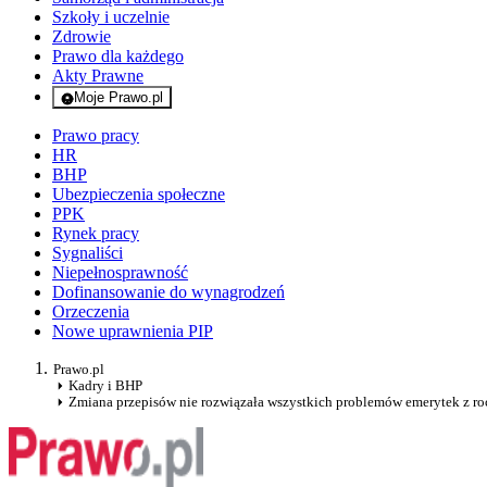
Szkoły i uczelnie
Zdrowie
Prawo dla każdego
Akty Prawne
Moje Prawo.pl
- rejestracja i logowanie do serwisu
Prawo pracy
HR
BHP
Ubezpieczenia społeczne
PPK
Rynek pracy
Sygnaliści
Niepełnosprawność
Dofinansowanie do wynagrodzeń
Orzeczenia
Nowe uprawnienia PIP
Prawo.pl
Kadry i BHP
Zmiana przepisów nie rozwiązała wszystkich problemów emerytek z r