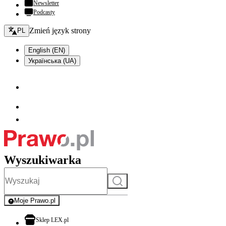
Newsletter
Podcasty
Zmień język - bieżący:
Zmień język strony
PL
English (EN)
Українська (UA)
Wyszukiwarka
Szukaj
Moje Prawo.pl
- rejestracja i logowanie do serwisu
otwiera się w nowej karcie
Sklep LEX.pl