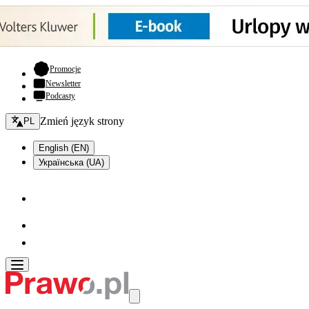
- otwiera się w nowej karcie
Promocje
Newsletter
Podcasty
Zmień język - bieżący:
Zmień język strony
PL
English (EN)
Українська (UA)