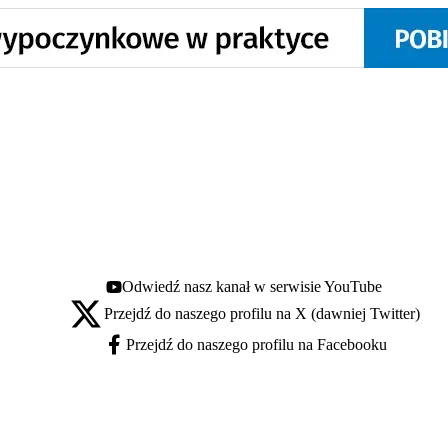
Odwiedź nasz kanał w serwisie YouTube
Youtube - otwiera się w nowej karcie
Przejdź do naszego profilu na X (dawniej Twitter)
X - otwiera się w nowej karcie
Przejdź do naszego profilu na Facebooku
Facebook - otwiera się w nowej karcie