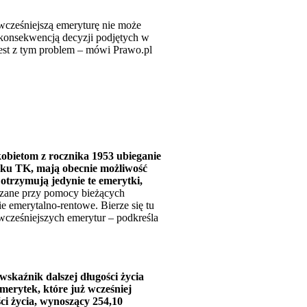
 wcześniejszą emeryturę nie może
t konsekwencją decyzji podjętych w
jest z tym problem – mówi Prawo.pl
kobietom z rocznika 1953 ubieganie
roku TK, mają obecnie możliwość
otrzymują jedynie te emerytki,
iczane przy pomocy bieżących
emerytalno-rentowe. Bierze się tu
 wcześniejszych emerytur – podkreśla
wskaźnik dalszej długości życia
erytek, które już wcześniej
ci życia, wynoszący 254,10