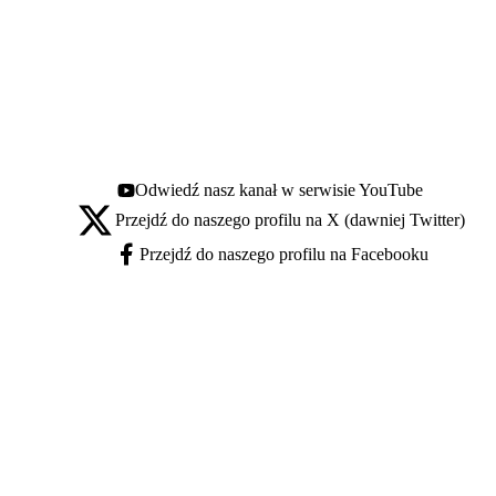
Odwiedź nasz kanał w serwisie YouTube
Youtube - otwiera się w nowej karcie
Przejdź do naszego profilu na X (dawniej Twitter)
X - otwiera się w nowej karcie
Przejdź do naszego profilu na Facebooku
Facebook - otwiera się w nowej karcie