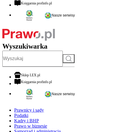
otwiera się w nowej karcie
Księgarnia profinfo.pl
Nasze serwisy
Wyszukiwarka
Szukaj
otwiera się w nowej karcie
Sklep LEX.pl
otwiera się w nowej karcie
Księgarnia profinfo.pl
Nasze serwisy
Prawnicy i sądy
Podatki
Kadry i BHP
Prawo w biznesie
Samorząd i administracja