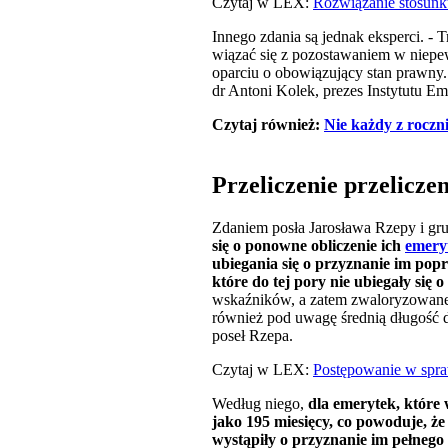
Czytaj w LEX:
Rozwiązanie stosunk
Innego zdania są jednak eksperci. - 
wiązać się z pozostawaniem w niepewn
oparciu o obowiązujący stan prawny.
dr Antoni Kolek, prezes Instytutu Em
Czytaj również:
Nie każdy z roczn
Przeliczenie przelicze
Zdaniem posła Jarosława Rzepy i gr
się o ponowne obliczenie ich
emery
ubiegania się o przyznanie im pop
które do tej pory nie ubiegały się
wskaźników, a zatem zwaloryzowaneg
również pod uwagę średnią długość da
poseł Rzepa.
Czytaj w LEX:
Postępowanie w spra
Według niego,
dla emerytek, które 
jako 195 miesięcy, co powoduje, ż
wystąpiły o przyznanie im pełnego