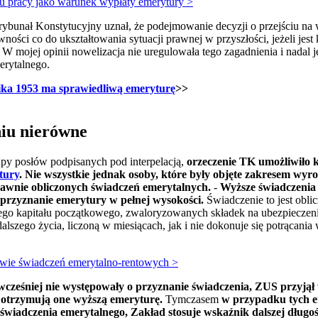
u pracy jako warunek wypłaty emerytury >
Trybunał Konstytucyjny uznał, że podejmowanie decyzji o przejściu na
ości co do ukształtowania sytuacji prawnej w przyszłości, jeżeli jes
 W mojej opinii nowelizacja nie uregulowała tego zagadnienia i nadal 
erytalnego.
ika 1953 ma sprawiedliwą emeryturę
>>
niu nierówne
upy posłów podpisanych pod interpelacją,
orzeczenie TK umożliwiło 
tury
. Nie wszystkie jednak osoby, które były objęte zakresem wy
rawnie obliczonych świadczeń emerytalnych.
-
Wyższe świadczenia 
 o przyznanie emerytury w pełnej wysokości.
Świadczenie to jest obl
o kapitału początkowego, zwaloryzowanych składek na ubezpieczenie 
lszego życia, liczoną w miesiącach, jak i nie dokonuje się potrącania
wie świadczeń emerytalno-rentowych >
wcześniej nie występowały o przyznanie świadczenia, ZUS przyjął 
e otrzymują one wyższą emeryturę.
Tymczasem
w przypadku tych em
 świadczenia emerytalnego, Zakład stosuje wskaźnik dalszej długoś