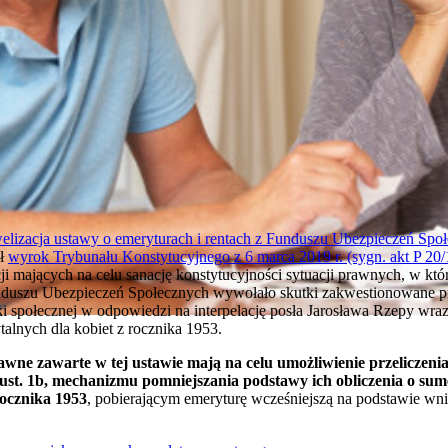
elizacja ustawy o emeryturach i rentach z Funduszu Ubezpieczeń Społ
ał
wyrok Trybunału Konstytucyjnego z 6 marca 2019 r. (sygn. akt P 20/
 mających na celu sanację konstytucyjności sytuacji prawnych, w kt
unduszu Ubezpieczeń Społecznych wywołało skutki zakwestionowane pr
ki społecznej w odpowiedzi na interpelację posła Jarosława Rzepy wra
alnych dla kobiet z rocznika 1953.
rawne zawarte w tej ustawie mają na celu umożliwienie przeliczen
5 ust. 1b, mechanizmu pomniejszania podstawy ich obliczenia o s
rocznika 1953
, pobierającym emeryturę wcześniejszą na podstawie wni