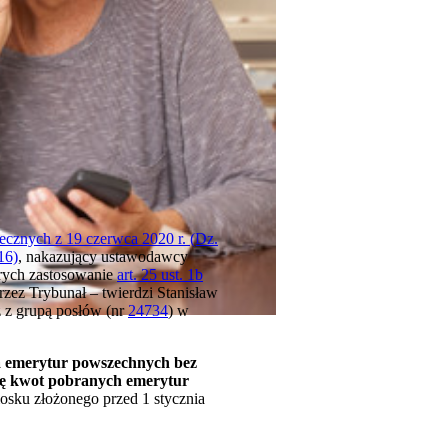
ecznych z 19 czerwca 2020 r. (Dz.
16)
, nakazujący ustawodawcy
órych zastosowanie
art. 25 ust. 1b
zez Trybunał – twierdzi Stanisław
z z grupą posłów (nr
24734
) w
ia emerytur powszechnych bez
umę kwot pobranych emerytur
osku złożonego przed 1 stycznia