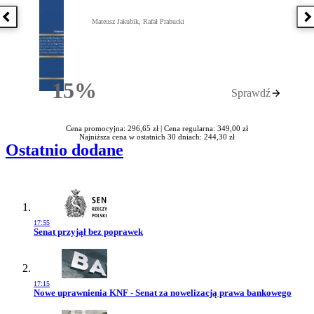
Poprzednia książka
N
Mateusz Jakubik, Rafał Prabucki
15%
Sprawdź
Rabatu
Cena promocyjna: 296,65 zł |
Cena regularna: 349,00 zł
Najniższa cena w ostatnich 30 dniach: 244,30 zł
Ostatnio dodane
17:55
Przejdź do artykułu:
Senat przyjął bez poprawek
17:15
Przejdź do artykułu:
Nowe uprawnienia KNF - Senat za nowelizacją prawa bankowego