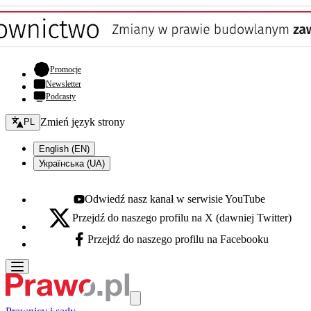
- otwiera się w nowej karcie
Promocje
Newsletter
Podcasty
Zmień język - bieżący:
Zmień język strony
PL
English (EN)
Українська (UA)
Odwiedź nasz kanał w serwisie YouTube
Youtube - otwiera się w nowej karcie
Przejdź do naszego profilu na X (dawniej Twitter)
X - otwiera się w nowej karcie
Przejdź do naszego profilu na Facebooku
Facebook - otwiera się w nowej karcie