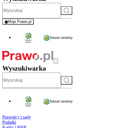
Szukaj
Moje Prawo.pl
- rejestracja i logowanie do serwisu
Nasze serwisy
Wyszukiwarka
Szukaj
Nasze serwisy
Prawnicy i sądy
Podatki
Kadry i BHP