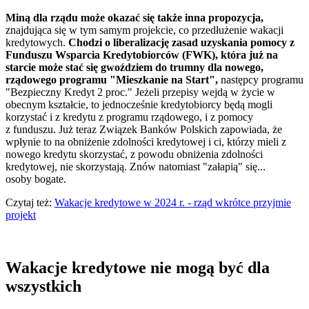
Miną dla rządu może okazać się także inna propozycja,
znajdująca się w tym samym projekcie, co przedłużenie wakacji
kredytowych.
Chodzi o liberalizację zasad uzyskania pomocy z
Funduszu Wsparcia Kredytobiorców (FWK), która już na
starcie może stać się gwoździem do trumny dla nowego,
rządowego programu "Mieszkanie na Start",
następcy programu
"Bezpieczny Kredyt 2 proc." Jeżeli przepisy wejdą w życie w
obecnym kształcie, to jednocześnie kredytobiorcy będą mogli
korzystać i z kredytu z programu rządowego, i z pomocy
z funduszu. Już teraz Związek Banków Polskich zapowiada, że
wpłynie to na obniżenie zdolności kredytowej i ci, którzy mieli z
nowego kredytu skorzystać, z powodu obniżenia zdolności
kredytowej, nie skorzystają. Znów natomiast "załapią" się...
osoby bogate.
Czytaj też:
Wakacje kredytowe w 2024 r. - rząd wkrótce przyjmie
projekt
Wakacje kredytowe nie mogą być dla
wszystkich