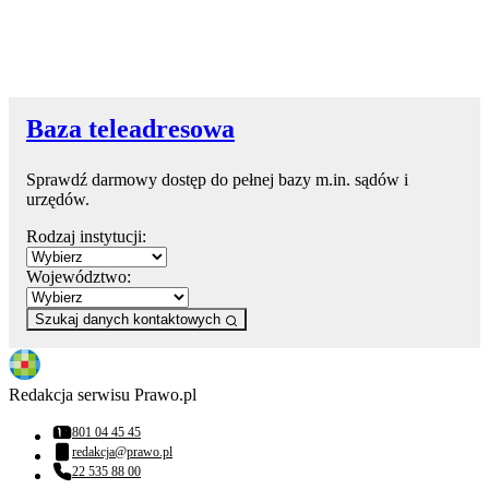
Baza teleadresowa
Sprawdź darmowy dostęp do pełnej bazy m.in. sądów i
urzędów.
Rodzaj instytucji:
Województwo:
Szukaj danych kontaktowych
Redakcja serwisu Prawo.pl
801 04 45 45
Numer telefonu:
redakcja@prawo.pl
Adres email:
22 535 88 00
Numer telefonu: