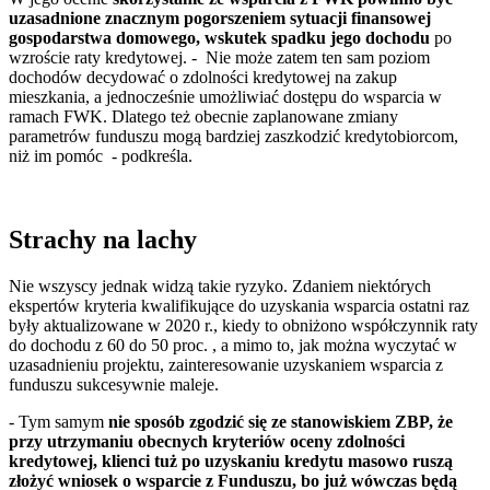
uzasadnione znacznym pogorszeniem sytuacji finansowej
gospodarstwa domowego, wskutek spadku jego dochodu
po
wzroście raty kredytowej. - Nie może zatem ten sam poziom
dochodów decydować o zdolności kredytowej na zakup
mieszkania, a jednocześnie umożliwiać dostępu do wsparcia w
ramach FWK. Dlatego też obecnie zaplanowane zmiany
parametrów funduszu mogą bardziej zaszkodzić kredytobiorcom,
niż im pomóc - podkreśla.
Strachy na lachy
Nie wszyscy jednak widzą takie ryzyko. Zdaniem niektórych
ekspertów kryteria kwalifikujące do uzyskania wsparcia ostatni raz
były aktualizowane w 2020 r., kiedy to obniżono współczynnik raty
do dochodu z 60 do 50 proc. , a mimo to, jak można wyczytać w
uzasadnieniu projektu, zainteresowanie uzyskaniem wsparcia z
funduszu sukcesywnie maleje.
- Tym samym
nie sposób zgodzić się ze stanowiskiem ZBP, że
przy utrzymaniu obecnych kryteriów oceny zdolności
kredytowej, klienci tuż po uzyskaniu kredytu masowo ruszą
złożyć wniosek o wsparcie z Funduszu, bo już wówczas będą