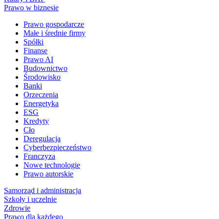
Prawo w biznesie
Prawo gospodarcze
Małe i średnie firmy
Spółki
Finanse
Prawo AI
Budownictwo
Środowisko
Banki
Orzeczenia
Energetyka
ESG
Kredyty
Cło
Deregulacja
Cyberbezpieczeństwo
Franczyza
Nowe technologie
Prawo autorskie
Samorząd i administracja
Szkoły i uczelnie
Zdrowie
Prawo dla każdego