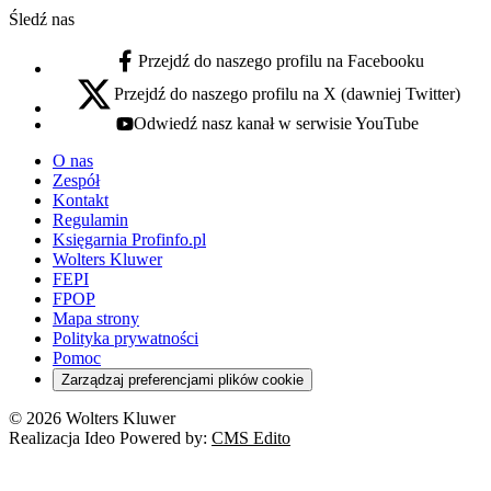
Śledź nas
Przejdź do naszego profilu na Facebooku
facebook - otwiera się w nowej karcie
Przejdź do naszego profilu na X (dawniej Twitter)
x - otwiera się w nowej karcie
Odwiedź nasz kanał w serwisie YouTube
youtube - otwiera się w nowej karcie
O nas
Zespół
Kontakt
Regulamin
Księgarnia Profinfo.pl
Wolters Kluwer
FEPI
FPOP
Mapa strony
Polityka prywatności
Pomoc
Zarządzaj preferencjami plików cookie
© 2026 Wolters Kluwer
Realizacja Ideo Powered by:
CMS Edito