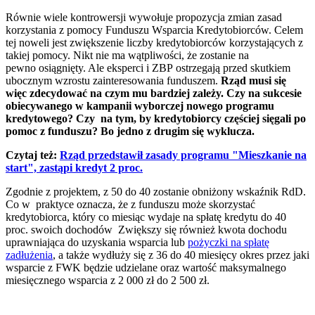
Równie wiele kontrowersji wywołuje propozycja zmian zasad
korzystania z pomocy Funduszu Wsparcia Kredytobiorców. Celem
tej noweli jest zwiększenie liczby kredytobiorców korzystających z
takiej pomocy. Nikt nie ma wątpliwości, że zostanie na
pewno osiągnięty. Ale eksperci i ZBP ostrzegają przed skutkiem
ubocznym wzrostu zainteresowania funduszem.
Rząd musi się
więc zdecydować na czym mu bardziej zależy. Czy na sukcesie
obiecywanego w kampanii wyborczej nowego programu
kredytowego? Czy na tym, by kredytobiorcy częściej sięgali po
pomoc z funduszu? Bo jedno z drugim się wyklucza.
Czytaj też:
Rząd przedstawił zasady programu "Mieszkanie na
start", zastąpi kredyt 2 proc.
Zgodnie z projektem, z 50 do 40 zostanie obniżony wskaźnik RdD.
Co w praktyce oznacza, że z funduszu może skorzystać
kredytobiorca, który co miesiąc wydaje na spłatę kredytu do 40
proc. swoich dochodów Zwiększy się również kwota dochodu
uprawniająca do uzyskania wsparcia lub
pożyczki na spłatę
zadłużenia
, a także wydłuży się z 36 do 40 miesięcy okres przez jaki
wsparcie z FWK będzie udzielane oraz wartość maksymalnego
miesięcznego wsparcia z 2 000 zł do 2 500 zł.