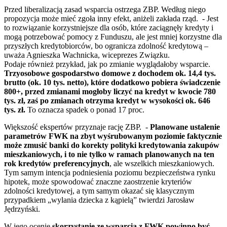
Przed liberalizacją zasad wsparcia ostrzega ZBP. Według niego
propozycja może mieć zgoła inny efekt, aniżeli zakłada rząd. - Jest
to rozwiązanie korzystniejsze dla osób, które zaciągnęły kredyty i
mogą potrzebować pomocy z Funduszu, ale jest mniej korzystne dla
przyszłych kredytobiorców, bo ogranicza zdolność kredytową –
uważa Agnieszka Wachnicka, wiceprezes Związku.
Podaje również przykład, jak po zmianie wyglądałoby wsparcie.
Trzyosobowe gospodarstwo domowe z dochodem ok. 14,4 tys.
brutto (ok. 10 tys. netto), które dodatkowo pobiera świadczenie
800+, przed zmianami mogłoby liczyć na kredyt w kwocie 780
tys. zł, zaś po zmianach otrzyma kredyt w wysokości ok. 646
tys. zł.
To oznacza spadek o ponad 17 proc.
Większość ekspertów przyznaje rację ZBP. -
Planowane ustalenie
parametrów FWK na zbyt wyśrubowanym poziomie faktycznie
może zmusić banki do korekty polityki kredytowania zakupów
mieszkaniowych, i to nie tylko w ramach planowanych na ten
rok kredytów preferencyjnych
, ale wszelkich mieszkaniowych.
Tym samym intencja podniesienia poziomu bezpieczeństwa rynku
hipotek, może spowodować znaczne zaostrzenie kryteriów
zdolności kredytowej, a tym samym okazać się klasycznym
przypadkiem „wylania dziecka z kąpielą” twierdzi Jarosław
Jędrzyński.
W jego ocenie
skorzystanie ze wsparcia z FWK powinno być