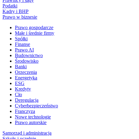
Prawnicy i sądy
Podatki
Kadry i BHP
Prawo w biznesie
Prawo gospodarcze
Małe i średnie firmy
Spółki
Finanse
Prawo AI
Budownictwo
Środowisko
Banki
Orzeczenia
Energetyka
ESG
Kredyty
Cło
Deregulacja
Cyberbezpieczeństwo
Franczyza
Nowe technologie
Prawo autorskie
Samorząd i administracja
Szkoły i uczelnie