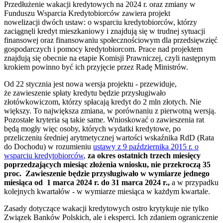
Przedłużenie wakacji kredytowych na 2024 r. oraz zmiany w
Funduszu Wsparcia Kredytobiorców zawiera projekt
nowelizacji dwóch ustaw: o wsparciu kredytobiorców, którzy
zaciągnęli kredyt mieszkaniowy i znajdują się w trudnej sytuacji
finansowej oraz finansowaniu społecznościowym dla przedsięwzięć
gospodarczych i pomocy kredytobiorcom. Prace nad projektem
znajdują się obecnie na etapie Komisji Prawniczej, czyli następnym
krokiem powinno być ich przyjęcie przez Radę Ministrów.
Od 22 stycznia jest nowa wersja projektu - przewiduje,
że zawieszenie spłaty kredytu będzie przysługiwało
złotówkowiczom, którzy spłacają kredyt do 2 mln złotych. Nie
większy. To największa zmiana, w porównaniu z pierwotną wersją.
Pozostałe kryteria są takie same. Wnioskować o zawieszenia rat
będą mogły więc osoby, których wydatki kredytowe, po
przeliczeniu średniej arytmetycznej wartości wskaźnika RdD (Rata
do Dochodu) w rozumieniu
ustawy z 9 października 2015 r. o
wsparciu kredytobiorców
,
za okres ostatnich trzech miesięcy
poprzedzających miesiąc złożenia wniosku, nie przekroczą 35
proc. Zawieszenie będzie przysługiwało w wymiarze jednego
miesiąca od 1 marca 2024 r. do 31 marca 2024 r.,
a w przypadku
kolejnych kwartałów - w wymiarze miesiąca w każdym kwartale.
Zasady dotyczące wakacji kredytowych ostro krytykuje nie tylko
Związek Banków Polskich, ale i eksperci. Ich zdaniem ograniczenie