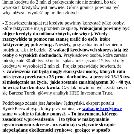
limitu kredytu do 2 mln zł praktycznie nic nie zmieni, bo tak
wysokich kredytów jest niewiele. Górna granica powinna być
więc niższa i wynieść np. milion złotych.
- Z zawieszenia spłat rat kredytu powinny korzystać tylko osoby,
które faktycznie mają problem ze spłatą.
Wakacjami powinny być
objęte kredyty do miliona złotych, nie więcej. Wtedy
rzeczywiście ta pomoc ma szansę trafić do osób, które
faktycznie jej potrzebują.
Niestety, przy aktualnym brzmieniu
projektu, tak nie będzie.
Z wakacji kredytowych skorzystają też
osoby o wysokich dochodach.
Przykładowo osoba, która zarabia
miesięcznie 30-40 tys. zł netto i spłaca miesięcznie 15 tys. zł raty
kredytu w wysokości 2 mln zł. Projekt przewiduje bowiem, że
z
zawieszenia rat będą mogły skorzystać osoby, których rata
miesięczna przekracza 35 proc. dochodów, a przecież 15-25 tys.
zł miesięcznie na życie, jakie zostanie zarabiającemu 30 - 40 tys.
to wciąż bardzo duża kwota.
Czy tak powinno być - zastanawia
się Bartosz Turek, główny analityk HRE Investment Trust.
Podobnego zdania jest Jarosław Jędrzyński, ekspert portalu
RynekPierwotny.pl, który przypomina, że
wakacje kredytowe
same w sobie to fatalny pomysł.
-
To instrument, którego
zasadność wprowadzenia – i to tylko w maksymalnie
ograniczonym zakresie - uzasadniają wyłącznie skrajnie
niepożądane okoliczności rynkowe, grożące w sposób