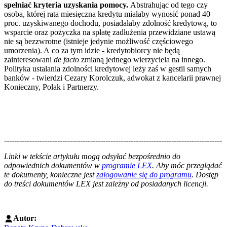
spełniać kryteria uzyskania pomocy.
Abstrahując od tego czy
osoba, której rata miesięczna kredytu miałaby wynosić ponad 40
proc. uzyskiwanego dochodu, posiadałaby zdolność kredytową, to
wsparcie oraz pożyczka na spłatę zadłużenia przewidziane ustawą
nie są bezzwrotne (istnieje jedynie możliwość częściowego
umorzenia). A co za tym idzie - kredytobiorcy nie będą
zainteresowani
de facto
zmianą jednego wierzyciela na innego.
Polityka ustalania zdolności kredytowej leży zaś w gestii samych
banków - twierdzi Cezary Korolczuk, adwokat z kancelarii prawnej
Konieczny, Polak i Partnerzy.
--------------------------------------------------------------------------------------
--------------------------------------------------------
Linki w tekście artykułu mogą odsyłać bezpośrednio do
odpowiednich dokumentów w
programie LEX
. Aby móc przeglądać
te dokumenty, konieczne jest
zalogowanie się do programu
. Dostęp
do treści dokumentów LEX jest zależny od posiadanych licencji.
Autor: