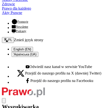
Zdrowie
Prawo dla każdego
Akty Prawne
- otwiera się w nowej karcie
Promocje
Newsletter
Podcasty
Zmień język - bieżący:
Zmień język strony
PL
English (EN)
Українська (UA)
Odwiedź nasz kanał w serwisie YouTube
Youtube - otwiera się w nowej karcie
Przejdź do naszego profilu na X (dawniej Twitter)
X - otwiera się w nowej karcie
Przejdź do naszego profilu na Facebooku
Facebook - otwiera się w nowej karcie
Wyszukiwarka