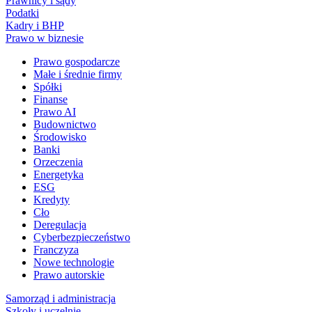
Prawnicy i sądy
Podatki
Kadry i BHP
Prawo w biznesie
Prawo gospodarcze
Małe i średnie firmy
Spółki
Finanse
Prawo AI
Budownictwo
Środowisko
Banki
Orzeczenia
Energetyka
ESG
Kredyty
Cło
Deregulacja
Cyberbezpieczeństwo
Franczyza
Nowe technologie
Prawo autorskie
Samorząd i administracja
Szkoły i uczelnie