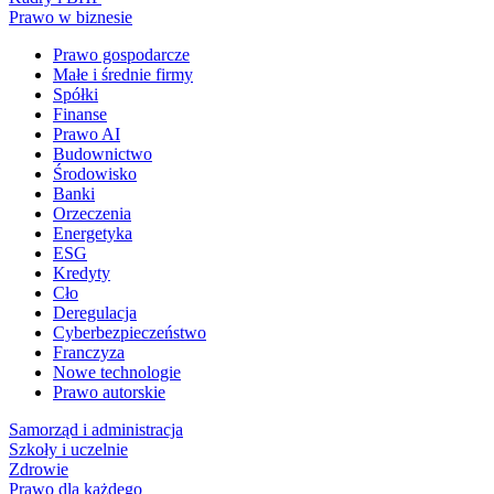
Prawo w biznesie
Prawo gospodarcze
Małe i średnie firmy
Spółki
Finanse
Prawo AI
Budownictwo
Środowisko
Banki
Orzeczenia
Energetyka
ESG
Kredyty
Cło
Deregulacja
Cyberbezpieczeństwo
Franczyza
Nowe technologie
Prawo autorskie
Samorząd i administracja
Szkoły i uczelnie
Zdrowie
Prawo dla każdego