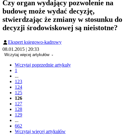
Czy organ wydający pozwolenie na
budowę może wydać decyzję,
stwierdzając że zmiany w stosunku do
decyzji środowiskowej są nieistotne?
Ekspert księgowo-kadrowy
08.01.2015 | 20:33
Wczytaj więcej artykułów
Wczytaj poprzednie artykuły
1
...
123
124
125
126
127
128
129
...
662
Wczytaj więcej artykułów