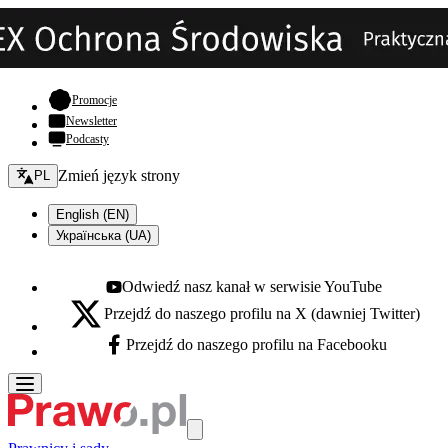
- otwiera się w nowej karcie
Promocje
Newsletter
Podcasty
Zmień język - bieżący:
Zmień język strony
PL
English (EN)
Українська (UA)
Odwiedź nasz kanał w serwisie YouTube
Youtube - otwiera się w nowej karcie
Przejdź do naszego profilu na X (dawniej Twitter)
X - otwiera się w nowej karcie
Przejdź do naszego profilu na Facebooku
Facebook - otwiera się w nowej karcie