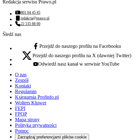
Redakcja serwisu Prawo.pl
801 04 45 45
Numer telefonu:
redakcja@prawo.pl
Adres email:
22 535 88 00
Numer telefonu:
Śledź nas
Przejdź do naszego profilu na Facebooku
facebook - otwiera się w nowej karcie
Przejdź do naszego profilu na X (dawniej Twitter)
x - otwiera się w nowej karcie
Odwiedź nasz kanał w serwisie YouTube
youtube - otwiera się w nowej karcie
O nas
Zespół
Kontakt
Regulamin
Księgarnia Profinfo.pl
Wolters Kluwer
FEPI
FPOP
Mapa strony
Polityka prywatności
Pomoc
Zarządzaj preferencjami plików cookie