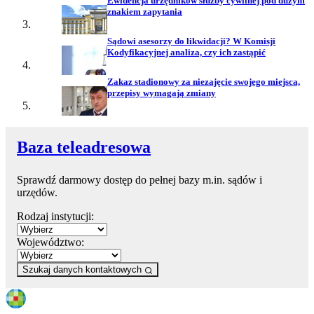
Ewidencja urzędników służby cywilnej pod dużym
znakiem zapytania
Sądowi asesorzy do likwidacji? W Komisji
Kodyfikacyjnej analiza, czy ich zastąpić
Zakaz stadionowy za niezajęcie swojego miejsca,
przepisy wymagają zmiany
Baza teleadresowa
Sprawdź darmowy dostęp do pełnej bazy m.in. sądów i
urzędów.
Rodzaj instytucji:
Województwo:
Szukaj danych kontaktowych