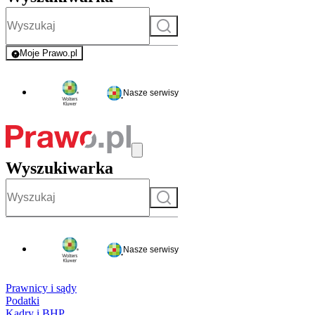
Szukaj
Moje Prawo.pl
- rejestracja i logowanie do serwisu
Nasze serwisy
Wyszukiwarka
Szukaj
Nasze serwisy
Prawnicy i sądy
Podatki
Kadry i BHP