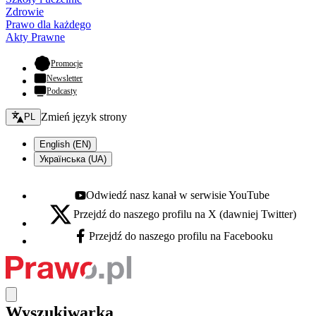
Zdrowie
Prawo dla każdego
Akty Prawne
- otwiera się w nowej karcie
Promocje
Newsletter
Podcasty
Zmień język - bieżący:
Zmień język strony
PL
English (EN)
Українська (UA)
Odwiedź nasz kanał w serwisie YouTube
Youtube - otwiera się w nowej karcie
Przejdź do naszego profilu na X (dawniej Twitter)
X - otwiera się w nowej karcie
Przejdź do naszego profilu na Facebooku
Facebook - otwiera się w nowej karcie
Wyszukiwarka