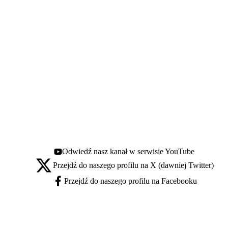
Odwiedź nasz kanał w serwisie YouTube
Youtube - otwiera się w nowej karcie
Przejdź do naszego profilu na X (dawniej Twitter)
X - otwiera się w nowej karcie
Przejdź do naszego profilu na Facebooku
Facebook - otwiera się w nowej karcie