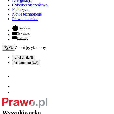
Deregulacja
Cyberbezpieczeństwo
Franczyza
Nowe technologie
Prawo autorskie
- otwiera się w nowej karcie
Promocje
Newsletter
Podcasty
Zmień język - bieżący:
Zmień język strony
PL
English (EN)
Українська (UA)
Wyszukiwarka