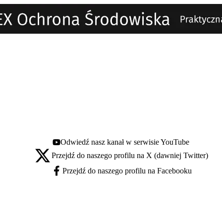
Odwiedź nasz kanał w serwisie YouTube
Youtube - otwiera się w nowej karcie
Przejdź do naszego profilu na X (dawniej Twitter)
X - otwiera się w nowej karcie
Przejdź do naszego profilu na Facebooku
Facebook - otwiera się w nowej karcie