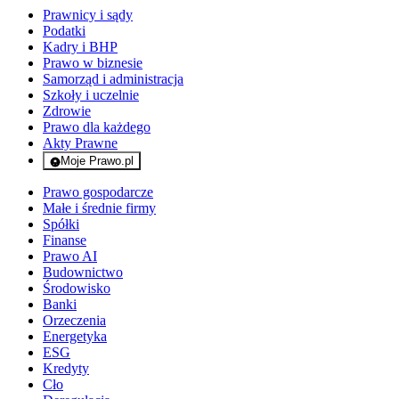
Prawnicy i sądy
Podatki
Kadry i BHP
Prawo w biznesie
Samorząd i administracja
Szkoły i uczelnie
Zdrowie
Prawo dla każdego
Akty Prawne
Moje Prawo.pl
- rejestracja i logowanie do serwisu
Prawo gospodarcze
Małe i średnie firmy
Spółki
Finanse
Prawo AI
Budownictwo
Środowisko
Banki
Orzeczenia
Energetyka
ESG
Kredyty
Cło