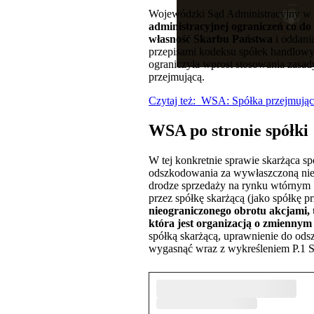
Wojewódzki Sąd Administracyjny w 
administracyjnej ograniczeń co do
własność Skarbu Państwa
i oddani
przepisami kodeksu spółek handlowy
ograniczyła wprost stosowania zasady
przejmującą.
Czytaj też: WSA: Spółka przejmują
WSA po stronie spółki
W tej konkretnie sprawie skarżąca s
odszkodowania za wywłaszczoną nier
drodze sprzedaży na rynku wtórnym 10
przez spółkę skarżącą (jako spółkę p
nieograniczonego obrotu akcjami, t
która jest organizacją o zmiennym
spółką skarżącą, uprawnienie do ods
wygasnąć wraz z wykreśleniem P.1 S