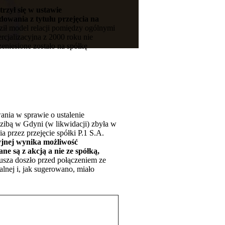
rzył się w ustawie
owania z tytułu przejęcia na
ił model relacji pomiędzy ogólnymi
cjalizacyjna z 2000 roku nie
eniesione zostało na spółkę
ania w sprawie o ustalenie
zibą w Gdyni (w likwidacji) zbyła w
 przez przejęcie spółki P.1 S.A.
jnej wynika możliwość
e są z akcją a nie ze spółką,
sza doszło przed połączeniem ze
lnej i, jak sugerowano, miało
.