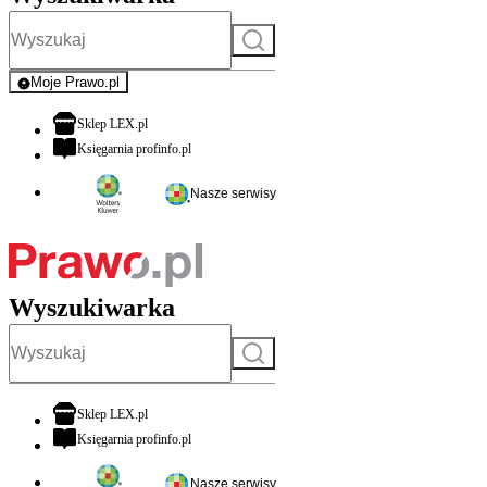
Szukaj
Moje Prawo.pl
- rejestracja i logowanie do serwisu
otwiera się w nowej karcie
Sklep LEX.pl
otwiera się w nowej karcie
Księgarnia profinfo.pl
Nasze serwisy
Wyszukiwarka
Szukaj
otwiera się w nowej karcie
Sklep LEX.pl
otwiera się w nowej karcie
Księgarnia profinfo.pl
Nasze serwisy