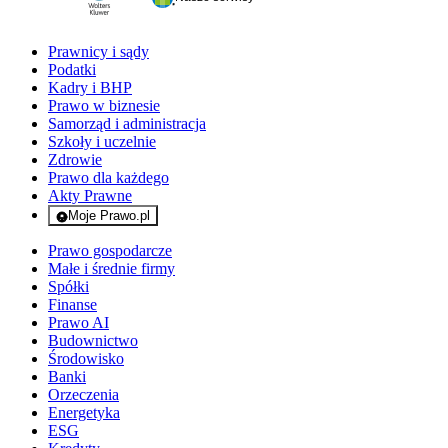
Prawnicy i sądy
Podatki
Kadry i BHP
Prawo w biznesie
Samorząd i administracja
Szkoły i uczelnie
Zdrowie
Prawo dla każdego
Akty Prawne
Moje Prawo.pl
- rejestracja i logowanie do serwisu
Prawo gospodarcze
Małe i średnie firmy
Spółki
Finanse
Prawo AI
Budownictwo
Środowisko
Banki
Orzeczenia
Energetyka
ESG