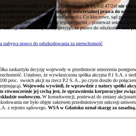
Gdańsku w wyroku z 8 maja 2024 r. (sygn. II SA/Gd 47/24)
nie dopat
 przenoszalności w ramach sukcesji uniwersalnej prawa do odszkod
a w wieczyste użytkowanie nieruchomości. Co kluczowe, sąd potwierdz
ch a szczegółowymi ustawami regulacyjnymi – ponieważ ustawa komer
 sukcesji uniwersalnej należy przyjąć, że prawo do odszkodowania prz
ca nabywa prawo do odszkodowania za nieruchomość
półka zaskarżyła decyzję wojewody w przedmiocie umorzenia postępow
uchomość. Ustalono, że wywłaszczona spółka akcyjna P.1 S.A. z sied
0 proc. swoich akcji na rzecz P.2 S. A., po czym doszło do połączenia
rzejmującą).
Wojewoda wywiódł, że wprawdzie z natury spółki akcy
o równocześnie jej cechą jest, że uprawnienia korporacyjne związan
 składzie osobowym.
W konsekwencji, ponieważ do zmiany akcjonariu
zkodowania nie było objęte zakresem przedmiotowym sukcesji uniwersa
.A. z rejestru sądowego.
WSA w Gdańsku uznał skargę za zasadną