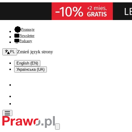
- otwiera się w nowej karcie
Promocje
Newsletter
Podcasty
Zmień język - bieżący:
Zmień język strony
PL
English (EN)
Українська (UA)