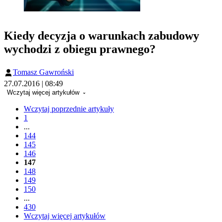
Kiedy decyzja o warunkach zabudowy
wychodzi z obiegu prawnego?
Tomasz Gawroński
27.07.2016 | 08:49
Wczytaj więcej artykułów
Wczytaj poprzednie artykuły
1
...
144
145
146
147
148
149
150
...
430
Wczytaj więcej artykułów