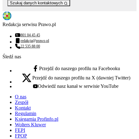
Szukaj danych kontaktowych
Redakcja serwisu Prawo.pl
801 04 45 45
Numer telefonu:
redakcja@prawo.pl
Adres email:
22 535 88 00
Numer telefonu:
Śledź nas
Przejdź do naszego profilu na Facebooku
facebook - otwiera się w nowej karcie
Przejdź do naszego profilu na X (dawniej Twitter)
x - otwiera się w nowej karcie
Odwiedź nasz kanał w serwisie YouTube
youtube - otwiera się w nowej karcie
O nas
Zespół
Kontakt
Regulamin
Księgarnia Profinfo.pl
Wolters Kluwer
FEPI
FPOP