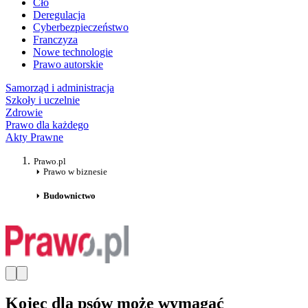
Cło
Deregulacja
Cyberbezpieczeństwo
Franczyza
Nowe technologie
Prawo autorskie
Samorząd i administracja
Szkoły i uczelnie
Zdrowie
Prawo dla każdego
Akty Prawne
Prawo.pl
Prawo w biznesie
Budownictwo
Kojec dla psów może wymagać