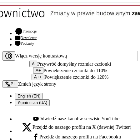
- otwiera się w nowej karcie
Promocje
Newsletter
Podcasty
Włącz wersję kontrastową
Przywróć domyślny rozmiar czcionki
A
Powiększenie czcionki do 110%
A+
Powiększenie czcionki do 120%
A++
Zmień język - bieżący:
Zmień język strony
PL
English (EN)
Українська (UA)
Odwiedź nasz kanał w serwisie YouTube
Youtube - otwiera się w nowej karcie
Przejdź do naszego profilu na X (dawniej Twitter)
X - otwiera się w nowej karcie
Przejdź do naszego profilu na Facebooku
Facebook - otwiera się w nowej karcie