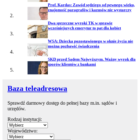
Prof. Kardas: Zawód sędziego od pewnego wieku,
znajomość paragrafów i kazusów nie wystarczy
Dwa sprzeczne wyroki TK w sprawie
wcześniejszych emerytur to pat dla kobiet
WSA: Dziecka pozostawionego w oknie życia nie
można pozbawić świadczenia
SKD przed Sądem Najwyższym. Ważny wyrok dla
sporów klientów z bankami
Baza teleadresowa
Sprawdź darmowy dostęp do pełnej bazy m.in. sądów i
urzędów.
Rodzaj instytucji:
Województwo: