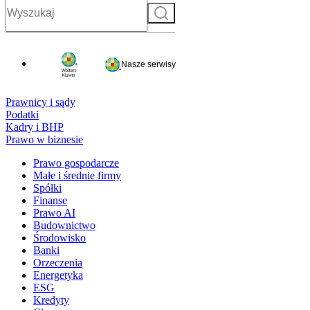
Szukaj
Nasze serwisy
Prawnicy i sądy
Podatki
Kadry i BHP
Prawo w biznesie
Prawo gospodarcze
Małe i średnie firmy
Spółki
Finanse
Prawo AI
Budownictwo
Środowisko
Banki
Orzeczenia
Energetyka
ESG
Kredyty