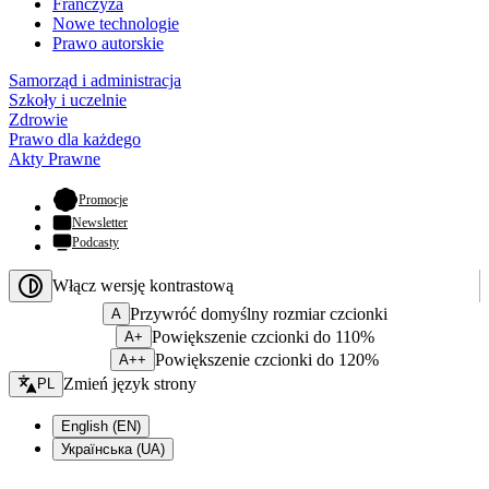
Franczyza
Nowe technologie
Prawo autorskie
Samorząd i administracja
Szkoły i uczelnie
Zdrowie
Prawo dla każdego
Akty Prawne
- otwiera się w nowej karcie
Promocje
Newsletter
Podcasty
Włącz wersję kontrastową
Przywróć domyślny rozmiar czcionki
A
Powiększenie czcionki do 110%
A+
Powiększenie czcionki do 120%
A++
Zmień język - bieżący:
Zmień język strony
PL
English (EN)
Українська (UA)