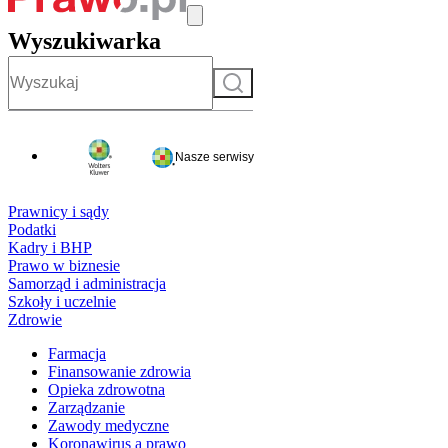
Wyszukiwarka
Szukaj
Nasze serwisy
Prawnicy i sądy
Podatki
Kadry i BHP
Prawo w biznesie
Samorząd i administracja
Szkoły i uczelnie
Zdrowie
Farmacja
Finansowanie zdrowia
Opieka zdrowotna
Zarządzanie
Zawody medyczne
Koronawirus a prawo