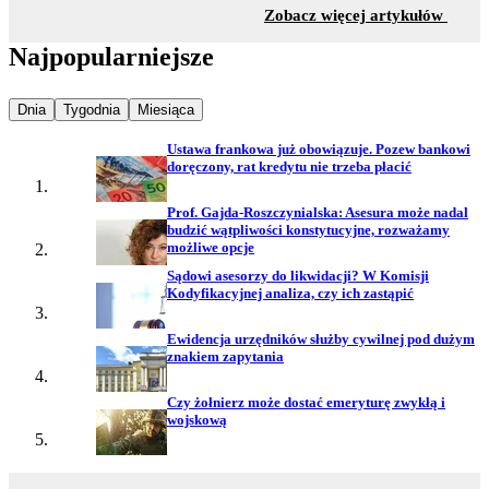
z sekc
Zobacz więcej artykułów
Najpopularniejsze
Najpopularniejsze wiadomości z
Najpopularniejsze wiadomości z
Najpopularniejsze wiadomości z
Dnia
Tygodnia
Miesiąca
Ustawa frankowa już obowiązuje. Pozew bankowi
doręczony, rat kredytu nie trzeba płacić
Prof. Gajda-Roszczynialska: Asesura może nadal
budzić wątpliwości konstytucyjne, rozważamy
możliwe opcje
Sądowi asesorzy do likwidacji? W Komisji
Kodyfikacyjnej analiza, czy ich zastąpić
Ewidencja urzędników służby cywilnej pod dużym
znakiem zapytania
Czy żołnierz może dostać emeryturę zwykłą i
wojskową