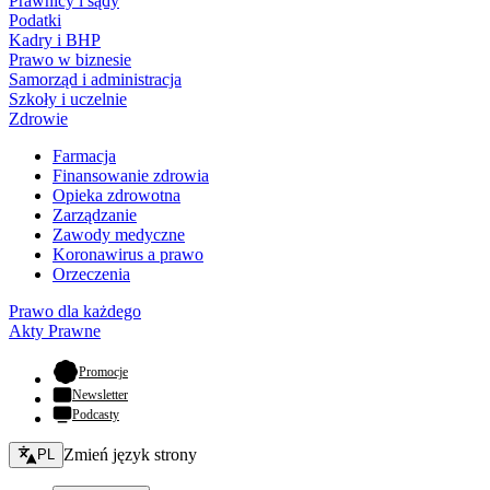
Prawnicy i sądy
Podatki
Kadry i BHP
Prawo w biznesie
Samorząd i administracja
Szkoły i uczelnie
Zdrowie
Farmacja
Finansowanie zdrowia
Opieka zdrowotna
Zarządzanie
Zawody medyczne
Koronawirus a prawo
Orzeczenia
Prawo dla każdego
Akty Prawne
- otwiera się w nowej karcie
Promocje
Newsletter
Podcasty
Zmień język - bieżący:
Zmień język strony
PL