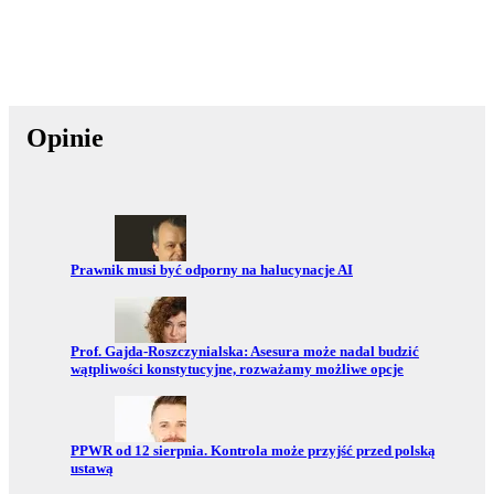
Opinie
Przejdź do:
Prawnik musi być odporny na halucynacje AI
Przejdź do:
Prof. Gajda-Roszczynialska: Asesura może nadal budzić
wątpliwości konstytucyjne, rozważamy możliwe opcje
Przejdź do:
PPWR od 12 sierpnia. Kontrola może przyjść przed polską
ustawą