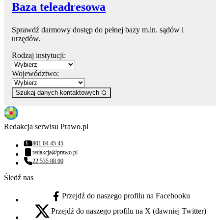
Baza teleadresowa
Sprawdź darmowy dostęp do pełnej bazy m.in. sądów i
urzędów.
Rodzaj instytucji:
Województwo:
Szukaj danych kontaktowych
Redakcja serwisu Prawo.pl
801 04 45 45
Numer telefonu:
redakcja@prawo.pl
Adres email:
22 535 88 00
Numer telefonu:
Śledź nas
Przejdź do naszego profilu na Facebooku
facebook - otwiera się w nowej karcie
Przejdź do naszego profilu na X (dawniej Twitter)
x - otwiera się w nowej karcie