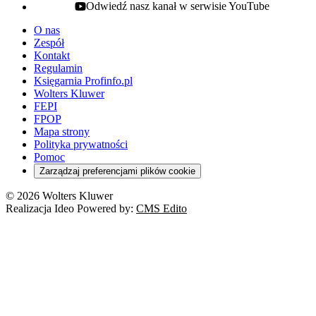
Odwiedź nasz kanał w serwisie YouTube
youtube - otwiera się w nowej karcie
O nas
Zespół
Kontakt
Regulamin
Księgarnia Profinfo.pl
Wolters Kluwer
FEPI
FPOP
Mapa strony
Polityka prywatności
Pomoc
Zarządzaj preferencjami plików cookie
© 2026 Wolters Kluwer
Realizacja Ideo Powered by:
CMS Edito