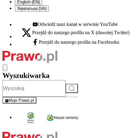
English (EN)
Українська (UA)
Odwiedź nasz kanał w serwisie YouTube
Youtube - otwiera się w nowej karcie
Przejdź do naszego profilu na X (dawniej Twitter)
X - otwiera się w nowej karcie
Przejdź do naszego profilu na Facebooku
Facebook - otwiera się w nowej karcie
Wyszukiwarka
Szukaj
Moje Prawo.pl
- rejestracja i logowanie do serwisu
Nasze serwisy