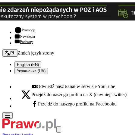
- otwiera się w nowej karcie
Promocje
Newsletter
Podcasty
Zmień język - bieżący:
Zmień język strony
PL
English (EN)
Українська (UA)
Odwiedź nasz kanał w serwisie YouTube
Youtube - otwiera się w nowej karcie
Przejdź do naszego profilu na X (dawniej Twitter)
X - otwiera się w nowej karcie
Przejdź do naszego profilu na Facebooku
Facebook - otwiera się w nowej karcie