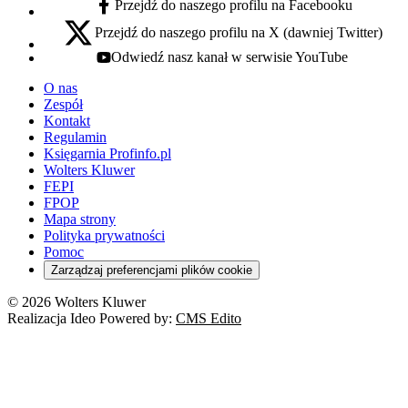
Przejdź do naszego profilu na Facebooku
facebook - otwiera się w nowej karcie
Przejdź do naszego profilu na X (dawniej Twitter)
x - otwiera się w nowej karcie
Odwiedź nasz kanał w serwisie YouTube
youtube - otwiera się w nowej karcie
O nas
Zespół
Kontakt
Regulamin
Księgarnia Profinfo.pl
Wolters Kluwer
FEPI
FPOP
Mapa strony
Polityka prywatności
Pomoc
Zarządzaj preferencjami plików cookie
© 2026 Wolters Kluwer
Realizacja Ideo Powered by:
CMS Edito