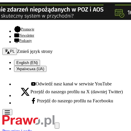
- otwiera się w nowej karcie
Promocje
Newsletter
Podcasty
Zmień język - bieżący:
Zmień język strony
PL
English (EN)
Українська (UA)
Odwiedź nasz kanał w serwisie YouTube
Youtube - otwiera się w nowej karcie
Przejdź do naszego profilu na X (dawniej Twitter)
X - otwiera się w nowej karcie
Przejdź do naszego profilu na Facebooku
Facebook - otwiera się w nowej karcie