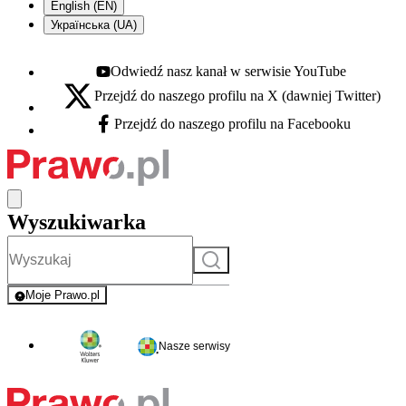
English (EN)
Українська (UA)
Odwiedź nasz kanał w serwisie YouTube
Youtube - otwiera się w nowej karcie
Przejdź do naszego profilu na X (dawniej Twitter)
X - otwiera się w nowej karcie
Przejdź do naszego profilu na Facebooku
Facebook - otwiera się w nowej karcie
Wyszukiwarka
Szukaj
Moje Prawo.pl
- rejestracja i logowanie do serwisu
Nasze serwisy