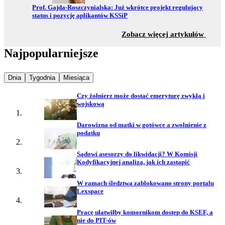
Przejdź do:
Prof. Gajda-Roszczynialska: Już wkrótce projekt regulujący
status i pozycję aplikantów KSSiP
z sekc
Zobacz więcej artykułów
Najpopularniejsze
Najpopularniejsze wiadomości z
Najpopularniejsze wiadomości z
Najpopularniejsze wiadomości z
Dnia
Tygodnia
Miesiąca
Czy żołnierz może dostać emeryturę zwykłą i
wojskową
Darowizna od matki w gotówce a zwolnienie z
podatku
Sądowi asesorzy do likwidacji? W Komisji
Kodyfikacyjnej analiza, jak ich zastąpić
W ramach śledztwa zablokowano strony portalu
Lexspace
Pracę ułatwiłby komornikom dostęp do KSEF, a
nie do PIT-ów