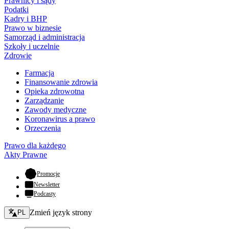
Prawnicy i sądy
Podatki
Kadry i BHP
Prawo w biznesie
Samorząd i administracja
Szkoły i uczelnie
Zdrowie
Farmacja
Finansowanie zdrowia
Opieka zdrowotna
Zarządzanie
Zawody medyczne
Koronawirus a prawo
Orzeczenia
Prawo dla każdego
Akty Prawne
- otwiera się w nowej karcie
Promocje
Newsletter
Podcasty
Zmień język - bieżący:
Zmień język strony
PL