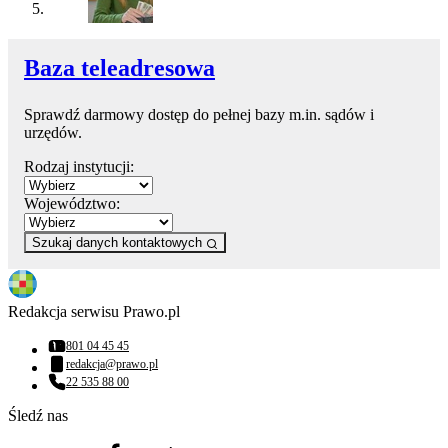
Baza teleadresowa
Sprawdź darmowy dostęp do pełnej bazy m.in. sądów i
urzędów.
Rodzaj instytucji:
Województwo:
Szukaj danych kontaktowych
Redakcja serwisu Prawo.pl
801 04 45 45
Numer telefonu:
redakcja@prawo.pl
Adres email:
22 535 88 00
Numer telefonu:
Śledź nas