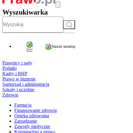
Wyszukiwarka
Szukaj
Nasze serwisy
Prawnicy i sądy
Podatki
Kadry i BHP
Prawo w biznesie
Samorząd i administracja
Szkoły i uczelnie
Zdrowie
Farmacja
Finansowanie zdrowia
Opieka zdrowotna
Zarządzanie
Zawody medyczne
Koronawirus a prawo