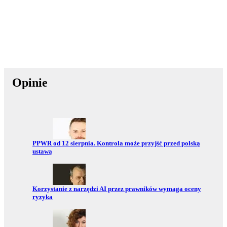
Opinie
Przejdź do:
PPWR od 12 sierpnia. Kontrola może przyjść przed polską
ustawą
Przejdź do:
Korzystanie z narzędzi AI przez prawników wymaga oceny
ryzyka