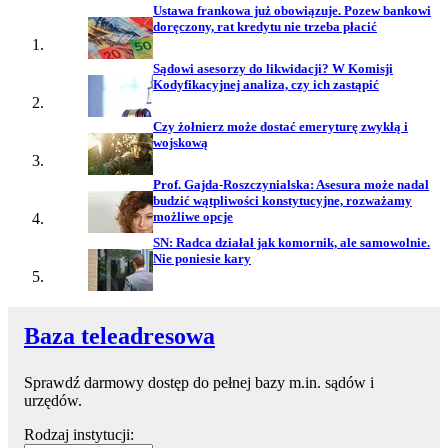
Ustawa frankowa już obowiązuje. Pozew bankowi
doręczony, rat kredytu nie trzeba płacić
Sądowi asesorzy do likwidacji? W Komisji
Kodyfikacyjnej analiza, czy ich zastąpić
Czy żołnierz może dostać emeryturę zwykłą i
wojskową
Prof. Gajda-Roszczynialska: Asesura może nadal
budzić wątpliwości konstytucyjne, rozważamy
możliwe opcje
SN: Radca działał jak komornik, ale samowolnie.
Nie poniesie kary
Baza teleadresowa
Sprawdź darmowy dostęp do pełnej bazy m.in. sądów i
urzędów.
Rodzaj instytucji: