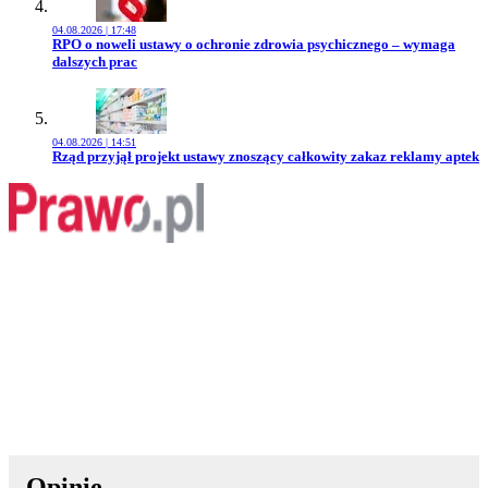
04.08.2026 | 17:48
Przejdź do artykułu:
RPO o noweli ustawy o ochronie zdrowia psychicznego – wymaga
dalszych prac
04.08.2026 | 14:51
Przejdź do artykułu:
Rząd przyjął projekt ustawy znoszący całkowity zakaz reklamy aptek
Opinie