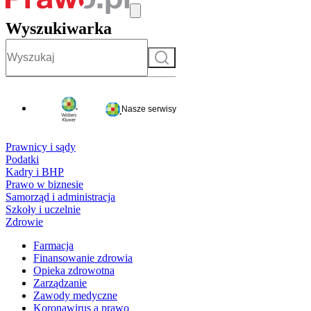
Wyszukiwarka
Szukaj
Nasze serwisy
Prawnicy i sądy
Podatki
Kadry i BHP
Prawo w biznesie
Samorząd i administracja
Szkoły i uczelnie
Zdrowie
Farmacja
Finansowanie zdrowia
Opieka zdrowotna
Zarządzanie
Zawody medyczne
Koronawirus a prawo