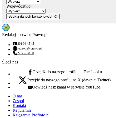
Województwo:
Szukaj danych kontaktowych
Redakcja serwisu Prawo.pl
801 04 45 45
Numer telefonu:
redakcja@prawo.pl
Adres email:
22 535 88 00
Numer telefonu:
Śledź nas
Przejdź do naszego profilu na Facebooku
facebook - otwiera się w nowej karcie
Przejdź do naszego profilu na X (dawniej Twitter)
x - otwiera się w nowej karcie
Odwiedź nasz kanał w serwisie YouTube
youtube - otwiera się w nowej karcie
O nas
Zespół
Kontakt
Regulamin
Księgarnia Profinfo.pl