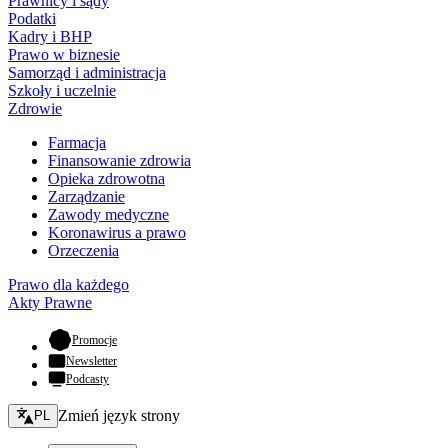
Prawnicy i sądy
Podatki
Kadry i BHP
Prawo w biznesie
Samorząd i administracja
Szkoły i uczelnie
Zdrowie
Farmacja
Finansowanie zdrowia
Opieka zdrowotna
Zarządzanie
Zawody medyczne
Koronawirus a prawo
Orzeczenia
Prawo dla każdego
Akty Prawne
- otwiera się w nowej karcie
Promocje
Newsletter
Podcasty
Zmień język - bieżący:
Zmień język strony
PL