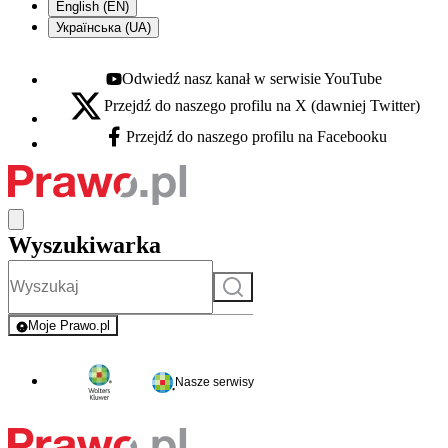
English (EN)
Українська (UA)
Odwiedź nasz kanał w serwisie YouTube
Youtube - otwiera się w nowej karcie
Przejdź do naszego profilu na X (dawniej Twitter)
X - otwiera się w nowej karcie
Przejdź do naszego profilu na Facebooku
Facebook - otwiera się w nowej karcie
Wyszukiwarka
Szukaj
Moje Prawo.pl
- rejestracja i logowanie do serwisu
Nasze serwisy