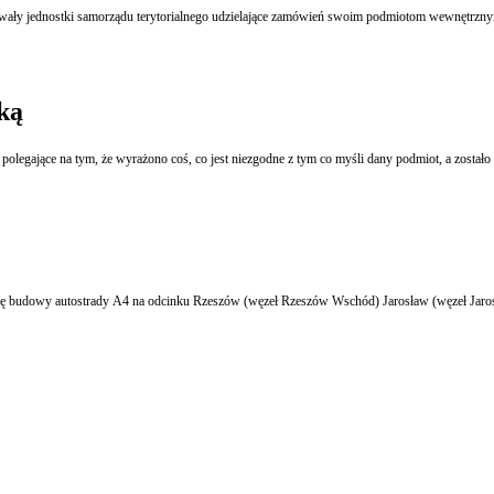
wały jednostki samorządu terytorialnego udzielające zamówień swoim podmiotom wewnętrznym
ką
 polegające na tym, że wyrażono coś, co jest niezgodne z tym co myśli dany podmiot, a zosta
Konsorcjum Budimexu i Strabaga złożyło najkorzystnie