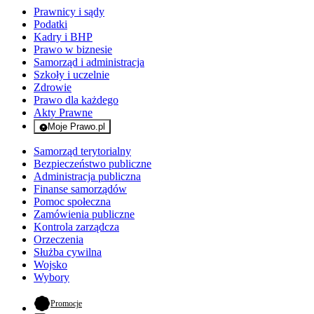
Prawnicy i sądy
Podatki
Kadry i BHP
Prawo w biznesie
Samorząd i administracja
Szkoły i uczelnie
Zdrowie
Prawo dla każdego
Akty Prawne
Moje Prawo.pl
- rejestracja i logowanie do serwisu
Samorząd terytorialny
Bezpieczeństwo publiczne
Administracja publiczna
Finanse samorządów
Pomoc społeczna
Zamówienia publiczne
Kontrola zarządcza
Orzeczenia
Służba cywilna
Wojsko
Wybory
- otwiera się w nowej karcie
Promocje