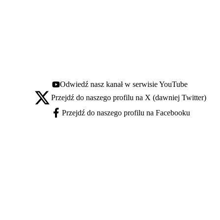
Odwiedź nasz kanał w serwisie YouTube
Youtube - otwiera się w nowej karcie
Przejdź do naszego profilu na X (dawniej Twitter)
X - otwiera się w nowej karcie
Przejdź do naszego profilu na Facebooku
Facebook - otwiera się w nowej karcie