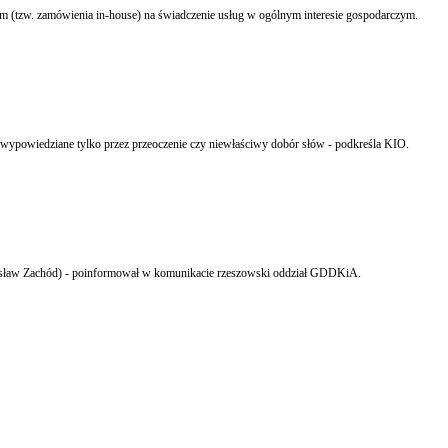
 (tzw. zamówienia in-house) na świadczenie usług w ogólnym interesie gospodarczym.
ło wypowiedziane tylko przez przeoczenie czy niewłaściwy dobór słów - podkreśla KIO.
jszą ofertę w przetargu na kontynuację budowy autostrady A4 na odcinku Rzeszów (węzeł Rzeszów Wschód) Jarosław (węzeł Jarosław Zachód) - poinformował w komunikacie rzeszowski oddział GDDKiA.