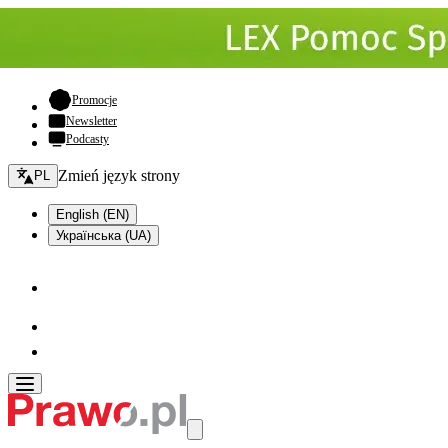
- otwiera się w nowej karcie
Promocje
Newsletter
Podcasty
Zmień język - bieżący:
Zmień język strony
PL
English (EN)
Українська (UA)