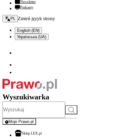
Newsletter
Podcasty
Zmień język - bieżący:
Zmień język strony
PL
English (EN)
Українська (UA)
Wyszukiwarka
Szukaj
Moje Prawo.pl
- rejestracja i logowanie do serwisu
otwiera się w nowej karcie
Sklep LEX.pl