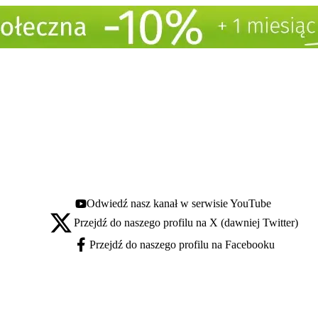
Odwiedź nasz kanał w serwisie YouTube
Youtube - otwiera się w nowej karcie
Przejdź do naszego profilu na X (dawniej Twitter)
X - otwiera się w nowej karcie
Przejdź do naszego profilu na Facebooku
Facebook - otwiera się w nowej karcie