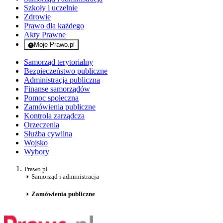
Szkoły i uczelnie
Zdrowie
Prawo dla każdego
Akty Prawne
Moje Prawo.pl
- rejestracja i logowanie do serwisu
Samorząd terytorialny
Bezpieczeństwo publiczne
Administracja publiczna
Finanse samorządów
Pomoc społeczna
Zamówienia publiczne
Kontrola zarządcza
Orzeczenia
Służba cywilna
Wojsko
Wybory
Prawo.pl
Samorząd i administracja
Zamówienia publiczne