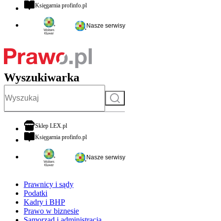
otwiera się w nowej karcie
Księgarnia profinfo.pl
Nasze serwisy
Wyszukiwarka
Szukaj
otwiera się w nowej karcie
Sklep LEX.pl
otwiera się w nowej karcie
Księgarnia profinfo.pl
Nasze serwisy
Prawnicy i sądy
Podatki
Kadry i BHP
Prawo w biznesie
Samorząd i administracja