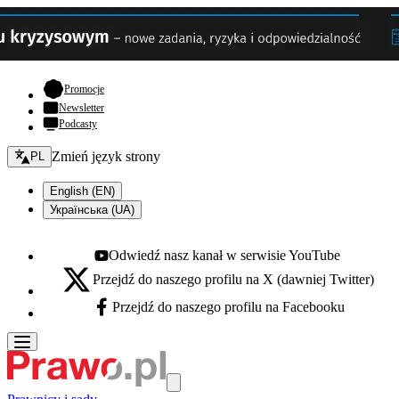
- otwiera się w nowej karcie
Promocje
Newsletter
Podcasty
Zmień język - bieżący:
Zmień język strony
PL
English (EN)
Українська (UA)
Odwiedź nasz kanał w serwisie YouTube
Youtube - otwiera się w nowej karcie
Przejdź do naszego profilu na X (dawniej Twitter)
X - otwiera się w nowej karcie
Przejdź do naszego profilu na Facebooku
Facebook - otwiera się w nowej karcie