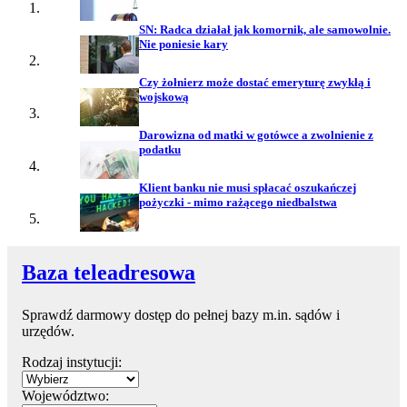
SN: Radca działał jak komornik, ale samowolnie.
Nie poniesie kary
Czy żołnierz może dostać emeryturę zwykłą i
wojskową
Darowizna od matki w gotówce a zwolnienie z
podatku
Klient banku nie musi spłacać oszukańczej
pożyczki - mimo rażącego niedbalstwa
Baza teleadresowa
Sprawdź darmowy dostęp do pełnej bazy m.in. sądów i
urzędów.
Rodzaj instytucji:
Województwo: