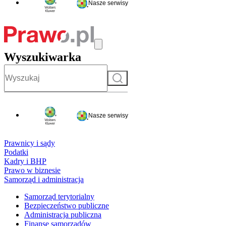
Nasze serwisy
Wyszukiwarka
Szukaj
Nasze serwisy
Prawnicy i sądy
Podatki
Kadry i BHP
Prawo w biznesie
Samorząd i administracja
Samorząd terytorialny
Bezpieczeństwo publiczne
Administracja publiczna
Finanse samorządów