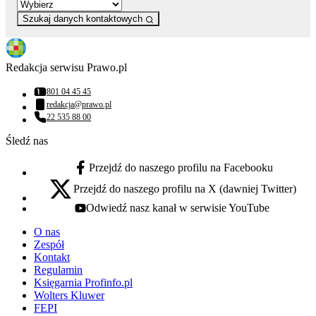
Szukaj danych kontaktowych
Redakcja serwisu Prawo.pl
801 04 45 45
Numer telefonu:
redakcja@prawo.pl
Adres email:
22 535 88 00
Numer telefonu:
Śledź nas
Przejdź do naszego profilu na Facebooku
facebook - otwiera się w nowej karcie
Przejdź do naszego profilu na X (dawniej Twitter)
x - otwiera się w nowej karcie
Odwiedź nasz kanał w serwisie YouTube
youtube - otwiera się w nowej karcie
O nas
Zespół
Kontakt
Regulamin
Księgarnia Profinfo.pl
Wolters Kluwer
FEPI