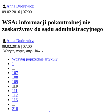
Anna Dudrewicz
09.02.2016 | 07:00
WSA: informacji pokontrolnej nie
zaskarżymy do sądu administracyjnego
Anna Dudrewicz
09.02.2016 | 07:00
Wczytaj więcej artykułów
Wczytaj poprzednie artykuły
1
...
107
108
109
110
111
112
113
...
218