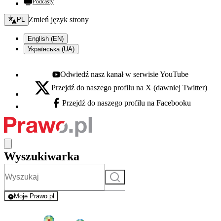
Podcasty
Zmień język - bieżący:
Zmień język strony
PL
English (EN)
Українська (UA)
Odwiedź nasz kanał w serwisie YouTube
Youtube - otwiera się w nowej karcie
Przejdź do naszego profilu na X (dawniej Twitter)
X - otwiera się w nowej karcie
Przejdź do naszego profilu na Facebooku
Facebook - otwiera się w nowej karcie
Wyszukiwarka
Szukaj
Moje Prawo.pl
- rejestracja i logowanie do serwisu