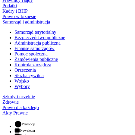
Prawnicy i sądy
Podatki
Kadry i BHP
Prawo w biznesie
Samorząd i administracja
Samorząd terytorialny
Bezpieczeństwo publiczne
Administracja publiczna
Finanse samorządów
Pomoc społeczna
Zamówienia publiczne
Kontrola zarządcza
Orzeczenia
Służba cywilna
Wojsko
Wybory
Szkoły i uczelnie
Zdrowie
Prawo dla każdego
Akty Prawne
- otwiera się w nowej karcie
Promocje
Newsletter