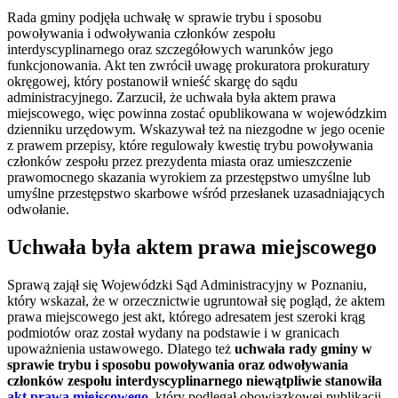
Rada gminy podjęła uchwałę w sprawie trybu i sposobu
powoływania i odwoływania członków zespołu
interdyscyplinarnego oraz szczegółowych warunków jego
funkcjonowania. Akt ten zwrócił uwagę prokuratora prokuratury
okręgowej, który postanowił wnieść skargę do sądu
administracyjnego. Zarzucił, że uchwała była aktem prawa
miejscowego, więc powinna zostać opublikowana w wojewódzkim
dzienniku urzędowym. Wskazywał też na niezgodne w jego ocenie
z prawem przepisy, które regulowały kwestię trybu powoływania
członków zespołu przez prezydenta miasta oraz umieszczenie
prawomocnego skazania wyrokiem za przestępstwo umyślne lub
umyślne przestępstwo skarbowe wśród przesłanek uzasadniających
odwołanie.
Uchwała była aktem prawa miejscowego
Sprawą zajął się Wojewódzki Sąd Administracyjny w Poznaniu,
który wskazał, że w orzecznictwie ugruntował się pogląd, że aktem
prawa miejscowego jest akt, którego adresatem jest szeroki krąg
podmiotów oraz został wydany na podstawie i w granicach
upoważnienia ustawowego. Dlatego też
uchwała rady gminy w
sprawie trybu i sposobu powoływania oraz odwoływania
członków zespołu interdyscyplinarnego niewątpliwie stanowiła
akt prawa miejscowego
, który podlegał obowiązkowej publikacji