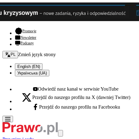
- otwiera się w nowej karcie
Promocje
Newsletter
Podcasty
Zmień język - bieżący:
Zmień język strony
PL
English (EN)
Українська (UA)
Odwiedź nasz kanał w serwisie YouTube
Youtube - otwiera się w nowej karcie
Przejdź do naszego profilu na X (dawniej Twitter)
X - otwiera się w nowej karcie
Przejdź do naszego profilu na Facebooku
Facebook - otwiera się w nowej karcie