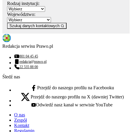
Rodzaj instytucji:
Województwo:
Szukaj danych kontaktowych
Redakcja serwisu Prawo.pl
801 04 45 45
Numer telefonu:
redakcja@prawo.pl
Adres email:
22 535 88 00
Numer telefonu:
Śledź nas
Przejdź do naszego profilu na Facebooku
facebook - otwiera się w nowej karcie
Przejdź do naszego profilu na X (dawniej Twitter)
x - otwiera się w nowej karcie
Odwiedź nasz kanał w serwisie YouTube
youtube - otwiera się w nowej karcie
O nas
Zespół
Kontakt
Regulamin