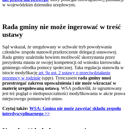
w wojewódzkim dzienniku urzędowym.
Rada gminy nie może ingerować w treść
ustawy
Sąd wskazał, że uregulowany w uchwale tryb powoływania
członków zespołu stanowił przekroczenie delegacji ustawowej.
Rada gminy uzależniła bowiem możliwość skorzystania przez
prezydenta miasta ze swojej kompetencji od wniosku kierownika
gminnego ośrodka pomocy społecznej. Taka regulacja stanowiła w
istocie modyfikację
art. 9a ust. 2 ustawy o przeciwdziałaniu
przemocy w rodzinie
(uppr). Tymczasem
rada gminy musi
przestrzegać zakresu upoważnienia i nie może wkraczać w
materię uregulowaną ustawą
. WSA podkreślił, że ugruntowany
jest też pogląd o niedopuszczalności modyfikowania w akcie prawa
miejscowego postanowień ustaw.
Czytaj także:
WSA: Gmina nie może zawężać składu zespołu
interdyscyplinarnego >>