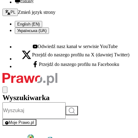
Podcasty
Zmień język - bieżący:
Zmień język strony
PL
English (EN)
Українська (UA)
Odwiedź nasz kanał w serwisie YouTube
Youtube - otwiera się w nowej karcie
Przejdź do naszego profilu na X (dawniej Twitter)
X - otwiera się w nowej karcie
Przejdź do naszego profilu na Facebooku
Facebook - otwiera się w nowej karcie
Wyszukiwarka
Szukaj
Moje Prawo.pl
- rejestracja i logowanie do serwisu