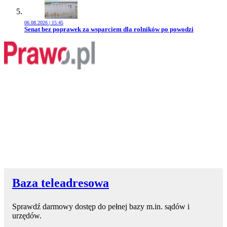
06.08.2026 | 15:45
Przejdź do artykułu:
Senat bez poprawek za wsparciem dla rolników po powodzi
Baza teleadresowa
Sprawdź darmowy dostęp do pełnej bazy m.in. sądów i
urzędów.