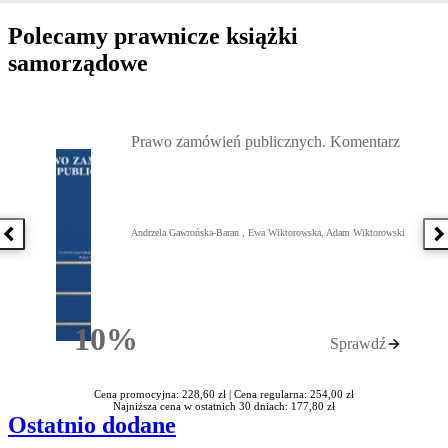
Polecamy prawnicze książki
samorządowe
Przejdź do: Prawo zamówień publicznych. Komentarz, Andrzela G
Prawo zamówień publicznych. Komentarz
Andrzela Gawrońska-Baran , Ewa Wiktorowska, Adam Wiktorowski
Poprzednia książka
N
10%
Sprawdź
Rabatu
Cena promocyjna: 228,60 zł |
Cena regularna: 254,00 zł
Najniższa cena w ostatnich 30 dniach: 177,80 zł
Ostatnio dodane