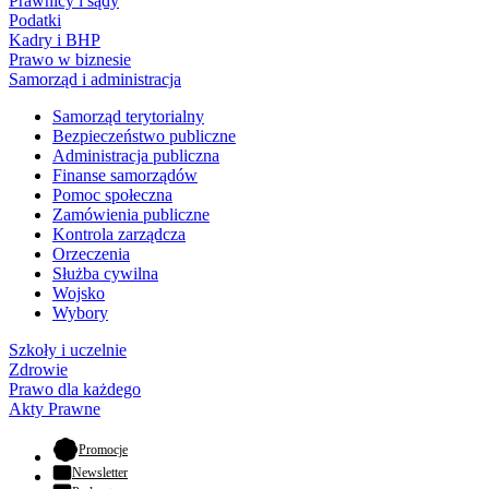
Prawnicy i sądy
Podatki
Kadry i BHP
Prawo w biznesie
Samorząd i administracja
Samorząd terytorialny
Bezpieczeństwo publiczne
Administracja publiczna
Finanse samorządów
Pomoc społeczna
Zamówienia publiczne
Kontrola zarządcza
Orzeczenia
Służba cywilna
Wojsko
Wybory
Szkoły i uczelnie
Zdrowie
Prawo dla każdego
Akty Prawne
- otwiera się w nowej karcie
Promocje
Newsletter