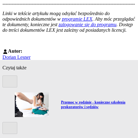
--------------------------------------------------------------------------------------
--------------------------------------------------------
Linki w tekście artykułu mogą odsyłać bezpośrednio do
odpowiednich dokumentów w
programie LEX
. Aby móc przeglądać
te dokumenty, konieczne jest
zalogowanie się do programu
. Dostęp
do treści dokumentów LEX jest zależny od posiadanych licencji.
Autor:
Dorian Lesner
Czytaj także
Poprzedni slide
Przejdź do artykułu:
Przemoc w rodzinie - konieczne szkolenia
prokuratorów i sędziów
Kolejny slide