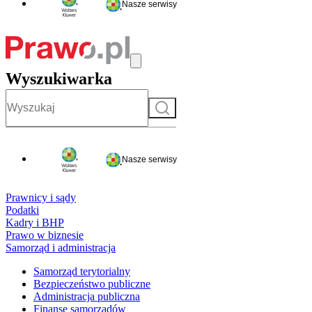
Nasze serwisy
Wyszukiwarka
Szukaj
Nasze serwisy
Prawnicy i sądy
Podatki
Kadry i BHP
Prawo w biznesie
Samorząd i administracja
Samorząd terytorialny
Bezpieczeństwo publiczne
Administracja publiczna
Finanse samorządów