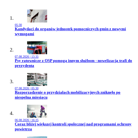
05:30
Przejdź do artykułu:
Kandydaci do organów jednostek pomocniczych gmin z nowymi
wymogami
07.08.2026 | 13:35
Przejdź do artykułu:
Psy ratownicze z OSP pomogą innym służbom - nowelizacja trafi do
prezydenta
07.08.2026 | 05:30
Przejdź do artykułu:
Rozporządzenie o przydziałach mobilizacyjnych zniknęło po
niespełna miesiącu
06.08.2026 | 16:25
Przejdź do artykułu:
Coraz bliżej większej kontroli społecznej nad programami ochrony
powietrza