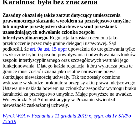
Karalność była bez znaczenia
Zasadny okazał się także zarzut dotyczący umieszczenia
prawomocnego skazania wyrokiem za przestępstwo umyślne
lub umyślne przestępstwo skarbowe wśród przesłanek
uzasadniających odwołanie członka zespołu
interdyscyplinarnego.
Regulacja ta została oceniona jako
przekroczenie przez radę gminę delegacji ustawowej
.
Sąd
podkreślił, że
art. 9a ust. 15 uppr
upoważnia do uregulowania tylko
i wyłącznie trybu i sposobu powoływania i odwoływania członków
zespołu interdyscyplinarnego oraz szczegółowych warunki jego
funkcjonowania. Dlatego każda regulacja, która wykracza poza te
granice musi zostać uznana jako istotne naruszenie prawa
skutkujące nieważnością uchwały. Tak też zostały ocenione
wskazane w skardze prokuratora przepisy aktu prawa miejscowego.
Ustawa nie nakłada bowiem na członków zespołów wymogu braku
karalności za przestępstwo umyślne. Mając powyższe na uwadze,
Wojewódzki Sąd Administracyjny w Poznaniu stwierdził
nieważność zaskarżonej uchwały.
Wyrok WSA w Poznaniu z 11 grudnia 2019 r., sygn. akt IV SA/Po
756/19